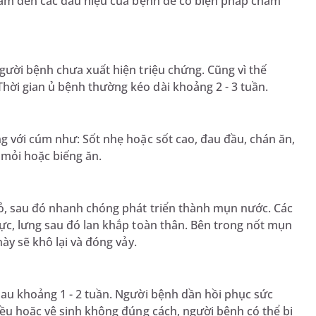
tâm đến các dấu hiệu của bệnh để có biện pháp chăm
gười bệnh chưa xuất hiện triệu chứng. Cũng vì thế
hời gian ủ bệnh thường kéo dài khoảng 2 - 3 tuần.
g với cúm như: Sốt nhẹ hoặc sốt cao, đau đầu, chán ăn,
 mỏi hoặc biếng ăn.
ỏ, sau đó nhanh chóng phát triển thành mụn nước. Các
ực, lưng sau đó lan khắp toàn thân. Bên trong nốt mụn
ày sẽ khô lại và đóng vảy.
sau khoảng 1 - 2 tuần. Người bệnh dần hồi phục sức
iều hoặc vệ sinh không đúng cách, người bệnh có thể bị