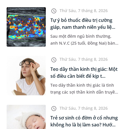
đường hô hấp nguy hiểm, thường
bùng phát vào thời điểm giao mùa.
Thứ Sáu, 7 tháng 8, 2026
Khi những tổn thương ban đầ...
Tự ý bỏ thuốc điều trị cường
giáp, nam thanh niên yếu liệ...
Sau một đêm ngủ bình thường,
anh N.V.C (25 tuổi, Đồng Nai) bàng
hoàng phát hiện yếu liệt 2 chân,
không thể vận động đi lại được. Kết
Thứ Sáu, 7 tháng 8, 2026
quả thăm khám tại Phòng...
Teo dây thần kinh thị giác: Một
số điều cần biết để kịp t...
Teo dây thần kinh thị giác là tình
trạng các sợi thần kinh dẫn truyền
tín hiệu từ mắt lên não bị tổn
thương và dần mất đi chức năng
Thứ Sáu, 7 tháng 8, 2026
hoạt động. Nếu điều trị m...
Trẻ sơ sinh có đờm ở cổ nhưng
không ho là bị làm sao? Hướ...