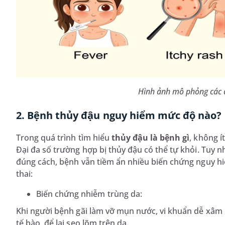
Hình ảnh mô phỏng các 
2. Bệnh thủy đậu nguy hiểm mức độ nào?
Trong quá trình tìm hiểu
thủy đậu là bệnh gì
, không í
Đại đa số trường hợp bị thủy đậu có thể tự khỏi. Tuy n
đúng cách, bệnh vẫn tiềm ẩn nhiều biến chứng nguy hiể
thai:
Biến chứng nhiễm trùng da:
Khi người bệnh gãi làm vỡ mụn nước, vi khuẩn dễ xâm 
tế bào, để lại sẹo lõm trên da.