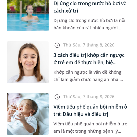
Dị ứng clo trong nước hồ bơi và
cách xử trí
Dị ứng clo trong nước hồ bơi là nỗi
băn khoăn của rất nhiều người
thích bơi lội, đặc biệt là những
trường hợp thường xuyên bơi ở
Thứ Sáu, 7 tháng 8, 2026
những hồ bơi nhân tạo. Bài v...
3 cách điều trị khớp cắn ngược
ở trẻ em dễ thực hiện, hiệ...
Khớp cắn ngược là vấn đề không
chỉ làm giảm chức năng ăn nhai
của trẻ mà còn làm mất đi sự cân
đối của khuôn mặt. Do đó, cần khắc
Thứ Sáu, 7 tháng 8, 2026
phục sớm tình trạng này để...
Viêm tiểu phế quản bội nhiễm ở
trẻ: Dấu hiệu và điều trị
Viêm tiểu phế quản bội nhiễm ở trẻ
em là một trong những bệnh lý