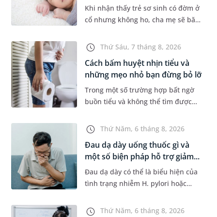
Khi nhận thấy trẻ sơ sinh có đờm ở
cổ nhưng không ho, cha mẹ sẽ băn
khoăn liệu con có đang mắc bệnh
đường hô hấp hay không. Những
Thứ Sáu, 7 tháng 8, 2026
chia sẻ dưới đây sẽ giúp ch...
Cách bấm huyệt nhịn tiểu và
những mẹo nhỏ bạn đừng bỏ lỡ
Trong một số trường hợp bất ngờ
buồn tiểu và không thể tìm được
nhà vệ sinh, nhiều người đã áp
dụng phương pháp bấm huyệt
Thứ Năm, 6 tháng 8, 2026
nhịn tiểu. Vậy cách bấm huyệt
Đau dạ dày uống thuốc gì và
nhịn...
một số biện pháp hỗ trợ giảm...
Đau dạ dày có thể là biểu hiện của
tình trạng nhiễm H. pylori hoặc
bệnh lý về đường tiêu hoá khác.
Dựa theo nguyên nhân cụ thể, bác
Thứ Năm, 6 tháng 8, 2026