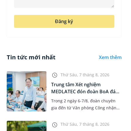
Đăng ký
Tin tức mới nhất
Xem thêm
Thứ Sáu, 7 tháng 8, 2026
Trung tâm Xét nghiệm
MEDLATEC đón đoàn BoA đánh
giá giám...
Trong 2 ngày 6-7/8, đoàn chuyên
gia đến từ Văn phòng Công nhận
Chất lượng quốc gia (BoA) đã ghi
nhận và đánh giá cao nỗ lực duy trì
Thứ Sáu, 7 tháng 8, 2026
hệ thống quản lý chất lượ...