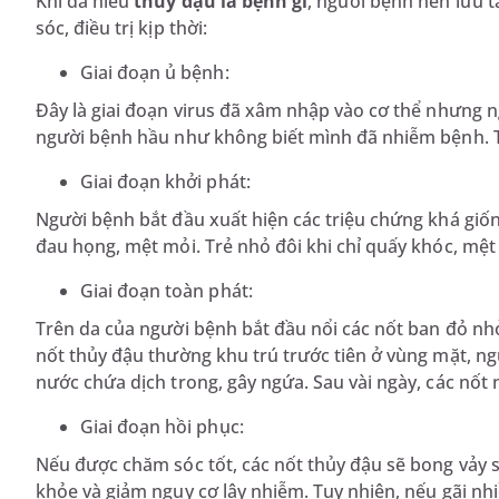
Khi đã hiểu
thủy đậu là bệnh gì
, người bệnh nên lưu 
sóc, điều trị kịp thời:
Giai đoạn ủ bệnh:
Đây là giai đoạn virus đã xâm nhập vào cơ thể nhưng n
người bệnh hầu như không biết mình đã nhiễm bệnh. T
Giai đoạn khởi phát:
Người bệnh bắt đầu xuất hiện các triệu chứng khá giốn
đau họng, mệt mỏi. Trẻ nhỏ đôi khi chỉ quấy khóc, mệt
Giai đoạn toàn phát:
Trên da của người bệnh bắt đầu nổi các nốt ban đỏ nh
nốt thủy đậu thường khu trú trước tiên ở vùng mặt, ng
nước chứa dịch trong, gây ngứa. Sau vài ngày, các nốt n
Giai đoạn hồi phục:
Nếu được chăm sóc tốt, các nốt thủy đậu sẽ bong vảy 
khỏe và giảm nguy cơ lây nhiễm. Tuy nhiên, nếu gãi nh