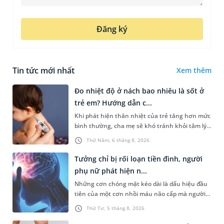
Đăng ký
Tin tức mới nhất
Xem thêm
Đo nhiệt độ ở nách bao nhiêu là sốt ở
trẻ em? Hướng dẫn c...
Khi phát hiện thân nhiệt của trẻ tăng hơn mức
bình thường, cha mẹ sẽ khó tránh khỏi tâm lý
lo lắng. Tuy nhiên, không phải ai cũng biết đo
Thứ Năm, 6 tháng 8, 2026
nhiệt độ ở nách bao...
Tưởng chỉ bị rối loạn tiền đình, người
phụ nữ phát hiện n...
Những cơn chóng mặt kéo dài là dấu hiệu đầu
tiên của một cơn nhồi máu não cấp mà người
bệnh không hề hay biết. Tại BVĐK MEDLATEC,
Thứ Tư, 5 tháng 8, 2026
chiến lược chẩn đoán chính...