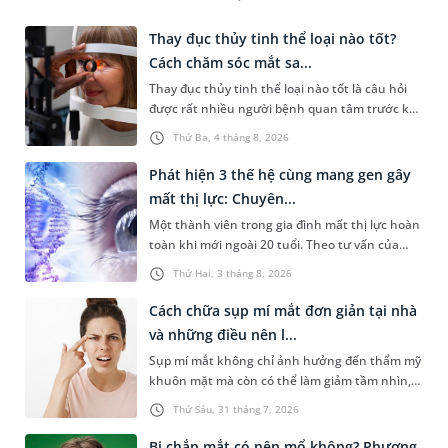
Thay đục thủy tinh thể loại nào tốt?
Cách chăm sóc mắt sa...
Thay đục thủy tinh thể loại nào tốt là câu hỏi
được rất nhiều người bệnh quan tâm trước khi
quyết định phẫu thuật. Thực tế không có loại
Thứ Ba, 4 tháng 8, 2026
thủy tinh thể nhân tạo nào phù hợp với mọi
bệnh nhân. Việc lựa chọn thủy tinh thể phù
Phát hiện 3 thế hệ cùng mang gen gây
hợp cần dựa trên nhiều yếu tố. Bài viết sau sẽ
mất thị lực: Chuyên...
giúp bạn hiểu rõ hơn về các loại thủy tinh thể
Một thành viên trong gia đình mất thị lực hoàn
nhân tạo, cách lựa chọn phù hợp và chăm sóc
toàn khi mới ngoài 20 tuổi. Theo tư vấn của
mắt sau phẫu thuật để khôi phục thị lực tối ưu.
chuyên gia Di truyền, ba thế hệ trong gia đình
Thứ Hai, 3 tháng 8, 2026
cùng thực hiện xét nghiệm di truyền và bất
ngờ phát hiện đều mang biến thể gây bệnh
Cách chữa sụp mí mắt đơn giản tại nhà
thần kinh thị giác di truyền Leber (LHON). Tuy
và những điều nên l...
cùng mang một biến thể gây bệnh, nhưng
Sụp mí mắt không chỉ ảnh hưởng đến thẩm mỹ
nguy cơ biểu hiện bệnh và khả năng di truyền
khuôn mặt mà còn có thể làm giảm tầm nhìn,
cho con của mỗi người lại hoàn toàn khác
gây khó khăn trong sinh hoạt hàng ngày. Tìm
nhau.
Thứ Sáu, 31 tháng 7, 2026
cách chữa sụp mí mắt đơn giản tại nhà là việc
nhiều người muốn làm để cải thiện mí mà
Bị chắp mắt có nên mổ không? Phương