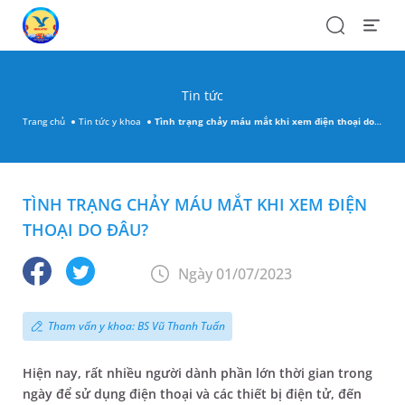
Search
Open
Menu
Tin tức
Trang chủ
Tin tức y khoa
Tình trạng chảy máu mắt khi xem điện thoại do đâu?
TÌNH TRẠNG CHẢY MÁU MẮT KHI XEM ĐIỆN
THOẠI DO ĐÂU?
Ngày 01/07/2023
Tham vấn y khoa: BS Vũ Thanh Tuấn
Hiện nay, rất nhiều người dành phần lớn thời gian trong
ngày để sử dụng điện thoại và các thiết bị điện tử, đến