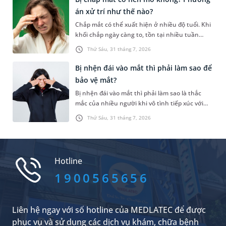
không cần can thiệp y khoa. Bài viết dưới đây
án xử trí như thế nào?
sẽ giúp bạn hiểu hơn về những cách chữa tại
Chắp mắt có thể xuất hiện ở nhiều độ tuổi. Khi
nhà này và thời điểm nên thăm khám để tránh
khối chắp ngày càng to, tồn tại nhiều tuần
ảnh hưởng lâu dài đến thị lực.
hoặc gây mất thẩm mỹ, nhiều người băn khoăn
Thứ Sáu, 31 tháng 7, 2026
bị chắp mắt có nên mổ không hay còn phương
án khắc phục khác. Bài viết dưới đây sẽ giúp
Bị nhện đái vào mắt thì phải làm sao để
bạn hiểu khi nào cần phẫu thuật chắp mắt, khi
bảo vệ mắt?
nào chưa cần mổ và các phương pháp xử trí
Bị nhện đái vào mắt thì phải làm sao là thắc
phù hợp để chắp nhanh khỏi, hạn chế tái phát.
mắc của nhiều người khi vô tình tiếp xúc với
loài động vật này. Trên thực tế, “nhện đái vào
Thứ Sáu, 31 tháng 7, 2026
mắt” chỉ là cách gọi dân gian và chưa có bằng
chứng khoa học chứng minh nhện có thể “đái”
vào mắt người. Bài viết dưới đây sẽ giúp bạn
biết cách xử trí khi chẳng may tiếp xúc với dịch
Hotline
tiết, chất bài tiết hoặc các dị nguyên từ cơ thể
nhện.
1900565656
Liên hệ ngay với số hotline của MEDLATEC để được
phục vụ và sử dụng các dịch vụ khám, chữa bệnh