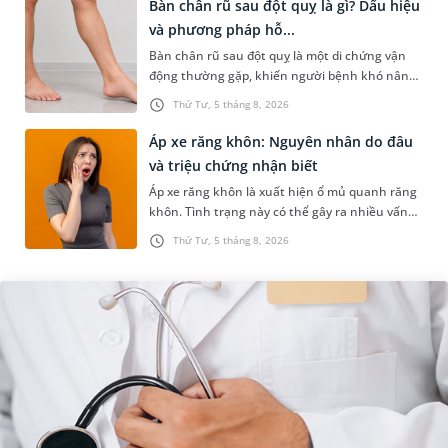
Bàn chân rũ sau đột quỵ là gì? Dấu hiệu
và phương pháp hỗ...
Bàn chân rũ sau đột quỵ là một di chứng vận
động thường gặp, khiến người bệnh khó nâng
bàn chân khi đi lại, làm tăng nguy cơ vấp ngã và
Thứ Tư, 5 tháng 8, 2026
ảnh hưởng đến khả năn...
Áp xe răng khôn: Nguyên nhân do đâu
và triệu chứng nhận biết
Áp xe răng khôn là xuất hiện ổ mủ quanh răng
khôn. Tình trạng này có thể gây ra nhiều vấn
đề nghiêm trọng, đặc biệt gây ảnh hưởng lớn
Thứ Tư, 5 tháng 8, 2026
đến răng số 7. Bài viết...