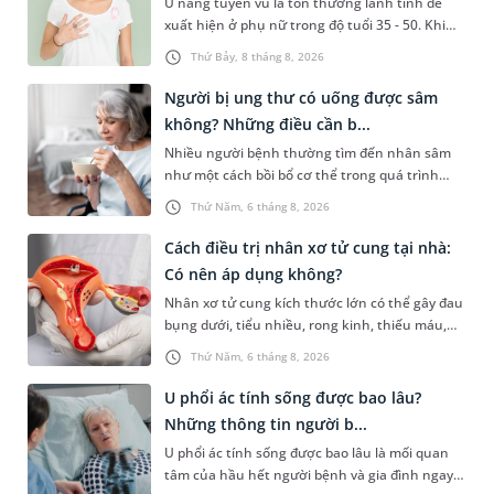
U nang tuyến vú là tổn thương lành tính dễ
xuất hiện ở phụ nữ trong độ tuổi 35 - 50. Khi
được chẩn đoán mắc bệnh, nhiều người
Thứ Bảy, 8 tháng 8, 2026
thường băn khoăn u nang tuyến vú nên uống
thuốc gì để hạn chế phải phẫu thuật. Bài viết
Người bị ung thư có uống được sâm
sau sẽ giúp bạn hiểu đúng về việc dùng thuốc
không? Những điều cần b...
trong điều trị bệnh lý này và biết cách kiểm
Nhiều người bệnh thường tìm đến nhân sâm
soát bệnh hiệu quả.
như một cách bồi bổ cơ thể trong quá trình
điều trị ung thư. Tuy nhiên, câu hỏi người bị
Thứ Năm, 6 tháng 8, 2026
ung thư có uống được sâm không vẫn khiến
không ít người băn khoăn. Thực tế, nhân sâm
Cách điều trị nhân xơ tử cung tại nhà:
chứa nhiều hoạt chất sinh học có lợi nhưng
Có nên áp dụng không?
không phải trường hợp nào cũng phù hợp. Việc
Nhân xơ tử cung kích thước lớn có thể gây đau
trang bị đầy đủ thông tin về lợi ích, nguy cơ
bụng dưới, tiểu nhiều, rong kinh, thiếu máu,
cũng như cách dùng đúng sẽ giúp người bệnh
khó mang thai,... Vì vậy, nhiều người tìm kiếm
sử dụng nhân sâm một cách an toàn và phù
Thứ Năm, 6 tháng 8, 2026
cách điều trị nhân xơ tử cung tại nhà với mong
hợp.
muốn cải thiện bệnh mà không cần can thiệp y
U phổi ác tính sống được bao lâu?
tế. Bài viết dưới đây sẽ giúp bạn hiểu thêm về
Những thông tin người b...
hiệu quả của những phương pháp này để chủ
U phổi ác tính sống được bao lâu là mối quan
động đưa ra lựa chọn phù hợp, an toàn cho sức
tâm của hầu hết người bệnh và gia đình ngay
khỏe.