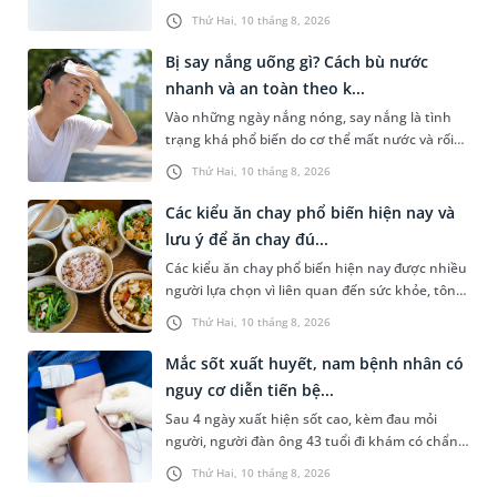
nóng bức. Tuy nhiên, không ít trường hợp lại
Thứ Hai, 10 tháng 8, 2026
gặp tình trạng khô mũ...
Bị say nắng uống gì? Cách bù nước
nhanh và an toàn theo k...
Vào những ngày nắng nóng, say nắng là tình
trạng khá phổ biến do cơ thể mất nước và rối
loạn điều hòa thân nhiệt, thường gặp ở người
Thứ Hai, 10 tháng 8, 2026
hoạt động ngoài trời. Nh...
Các kiểu ăn chay phổ biến hiện nay và
lưu ý để ăn chay đú...
Các kiểu ăn chay phổ biến hiện nay được nhiều
người lựa chọn vì liên quan đến sức khỏe, tôn
giáo hoặc lối sống lành mạnh. Tuy nhiên,
Thứ Hai, 10 tháng 8, 2026
không phải ai cũng hiểu...
Mắc sốt xuất huyết, nam bệnh nhân có
nguy cơ diễn tiến bệ...
Sau 4 ngày xuất hiện sốt cao, kèm đau mỏi
người, người đàn ông 43 tuổi đi khám có chẩn
đoán sốt xuất huyết Dengue và phải nhập viện
Thứ Hai, 10 tháng 8, 2026
điều trị ngay để tránh bi...