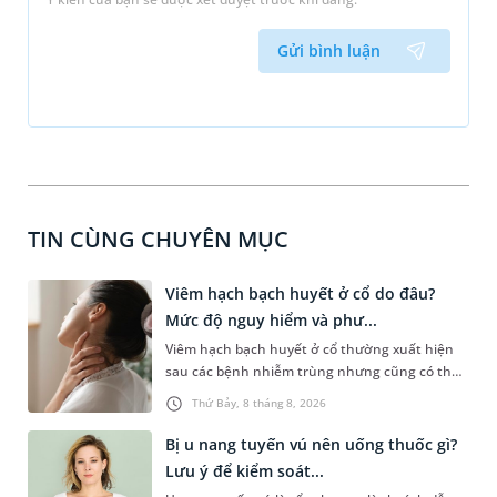
Gửi bình luận
TIN CÙNG CHUYÊN MỤC
Viêm hạch bạch huyết ở cổ do đâu?
Mức độ nguy hiểm và phư...
Viêm hạch bạch huyết ở cổ thường xuất hiện
sau các bệnh nhiễm trùng nhưng cũng có thể
liên quan đến lao hạch hoặc ung thư. Để tìm
Thứ Bảy, 8 tháng 8, 2026
hiểu nguyên nhân gây viêm, mức độ nguy hiểm
và cách thức chẩn đoán bệnh lý này, bạn có thể
Bị u nang tuyến vú nên uống thuốc gì?
theo dõi những thông tin dưới đây.
Lưu ý để kiểm soát...