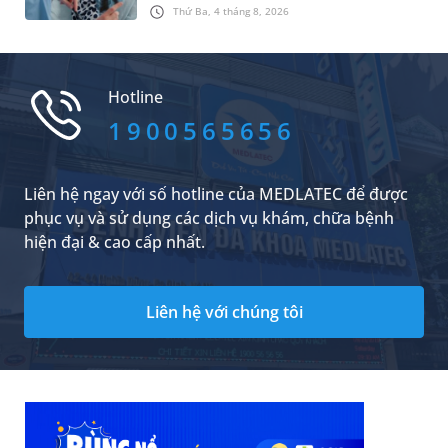
sau khi nhận chẩn đoán. Thực tế, thời gian
Thứ Ba, 4 tháng 8, 2026
sống không thể xác định bằng một con số
chung mà phụ thuộc vào nhiều yếu tố như giai
đoạn bệnh, loại ung thư phổi, mức độ đáp ứng
điều trị và tình trạng sức khỏe tổng thể.
Hotline
1900565656
Liên hệ ngay với số hotline của MEDLATEC để được
phục vụ và sử dụng các dịch vụ khám, chữa bệnh
hiện đại & cao cấp nhất.
Liên hệ với chúng tôi