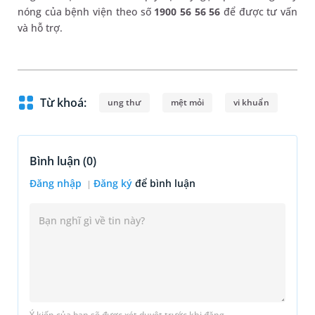
nóng của bệnh viện theo số
1900 56 56 56
để được tư vấn
và hỗ trợ.
Từ khoá:
ung thư
mệt mỏi
vi khuẩn
Bình luận (
0
)
Đăng nhập
Đăng ký
để bình luận
Ý kiến của bạn sẽ được xét duyệt trước khi đăng.