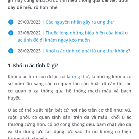
gì? Hãy cùng MEDLATEC tìm hiểu thông qua bài viết dưới
đây để hiểu rõ hơn nhé.
29/03/2023 |
Các nguyên nhân gây ra ung thư
03/08/2022 |
Thuộc lòng những biểu hiện của khối u
ác tính để đi khám ngay kẻo muộn
28/02/2023 |
Khối u ác tính có phải là ung thư không?
1. Khối u ác tính là gì?
Khối u ác tính còn được coi là
ung thư
, là những khối u có
sự xâm lấn sang các cơ quan lân cận hoặc di căn tới các
cơ quan ở xa thông qua hệ thống mạch máu và bạch
huyết.
U ác có thể xuất hiện bất cứ nơi nào trên cơ thể như: vú,
ruột, phổi, cơ quan sinh sản, trên da và máu. Khối u ác
thường cứng hơn, có bờ cong không đều, bám chặt vào da
và khi dùng lực tác động lực vào thì nó không có hiện
tượng dịch chuyển.