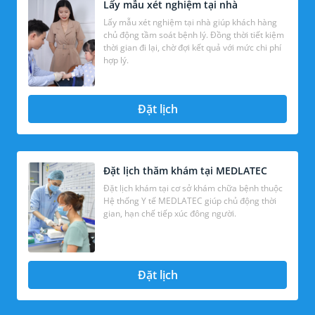
Lấy mẫu xét nghiệm tại nhà
Lấy mẫu xét nghiệm tại nhà giúp khách hàng
chủ động tầm soát bệnh lý. Đồng thời tiết kiệm
thời gian đi lại, chờ đợi kết quả với mức chi phí
hợp lý.
Đặt lịch
Đặt lịch thăm khám tại MEDLATEC
Đặt lịch khám tại cơ sở khám chữa bệnh thuộc
Hệ thống Y tế MEDLATEC giúp chủ động thời
gian, hạn chế tiếp xúc đông người.
Đặt lịch