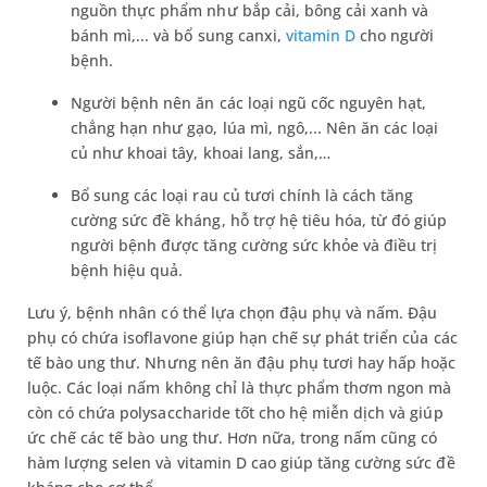
nguồn thực phẩm như bắp cải, bông cải xanh và
bánh mì,... và bổ sung canxi,
vitamin D
cho người
bệnh.
Người bệnh nên ăn các loại ngũ cốc nguyên hạt,
chẳng hạn như gạo, lúa mì, ngô,... Nên ăn các loại
củ như khoai tây, khoai lang, sắn,…
Bổ sung các loại rau củ tươi chính là cách tăng
cường sức đề kháng, hỗ trợ hệ tiêu hóa, từ đó giúp
người bệnh được tăng cường sức khỏe và điều trị
bệnh hiệu quả.
Lưu ý, bệnh nhân có thể lựa chọn đậu phụ và nấm. Đậu
phụ có chứa isoflavone giúp hạn chế sự phát triển của các
tế bào ung thư. Nhưng nên ăn đậu phụ tươi hay hấp hoặc
luộc. Các loại nấm không chỉ là thực phẩm thơm ngon mà
còn có chứa polysaccharide tốt cho hệ miễn dịch và giúp
ức chế các tế bào ung thư. Hơn nữa, trong nấm cũng có
hàm lượng selen và vitamin D cao giúp tăng cường sức đề