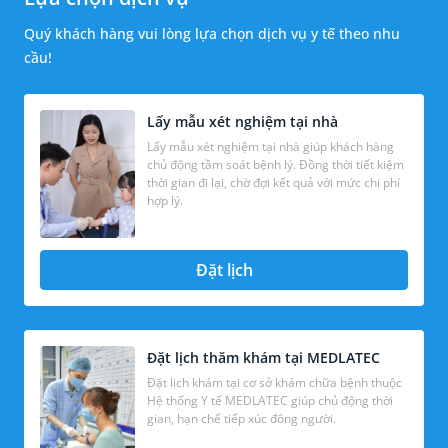
Quý khách hàng vui lòng lựa chọn dịch vụ y tế theo nhu
cầu!
Lấy mẫu xét nghiệm tại nhà
Lấy mẫu xét nghiệm tại nhà giúp khách hàng
chủ động tầm soát bệnh lý. Đồng thời tiết kiệm
thời gian đi lại, chờ đợi kết quả với mức chi phí
hợp lý.
Đặt lịch
Đặt lịch thăm khám tại MEDLATEC
Đặt lịch khám tại cơ sở khám chữa bệnh thuộc
Hệ thống Y tế MEDLATEC giúp chủ động thời
gian, hạn chế tiếp xúc đông người.