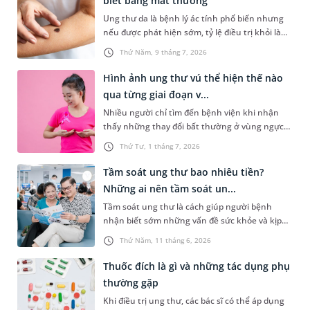
biết bằng mắt thường
Ung thư da là bệnh lý ác tính phổ biến nhưng
nếu được phát hiện sớm, tỷ lệ điều trị khỏi là
rất cao. Tuy nhiên, ở giai đoạn đầu, các tổn
Thứ Năm, 9 tháng 7, 2026
thương trên da rất dễ bị nhầm lẫn với nốt ruồi
hoặc vết loét lành tính thông thường. Việc chủ
Hình ảnh ung thư vú thể hiện thế nào
động nhận biết các hình ảnh ung thư da đặc
qua từng giai đoạn v...
trưng là rất quan trọng để người bệnh đi thăm
Nhiều người chỉ tìm đến bệnh viện khi nhận
khám kịp thời.
thấy những thay đổi bất thường ở vùng ngực
mà không biết bệnh hoàn toàn có thể phát
Thứ Tư, 1 tháng 7, 2026
hiện sớm nếu chú ý quan sát. Việc tìm hiểu
hình ảnh ung thư vú qua từng giai đoạn không
Tầm soát ung thư bao nhiêu tiền?
chỉ giúp nâng cao nhận thức về căn bệnh này
Những ai nên tầm soát un...
mà còn hỗ trợ phát hiện sớm, từ đó tăng cơ hội
Tầm soát ung thư là cách giúp người bệnh
điều trị và cải thiện tiên lượng cho người bệnh.
nhận biết sớm những vấn đề sức khỏe và kịp
thời điều trị. Bài viết dưới đây sẽ giúp bạn hiểu
Thứ Năm, 11 tháng 6, 2026
rõ hơn về lợi ích của việc tầm soát ung thư, giải
đáp thắc mắc “tầm soát ung thư bao nhiêu
Thuốc đích là gì và những tác dụng phụ
tiền” và những ai cần tầm soát.
thường gặp
Khi điều trị ung thư, các bác sĩ có thể áp dụng