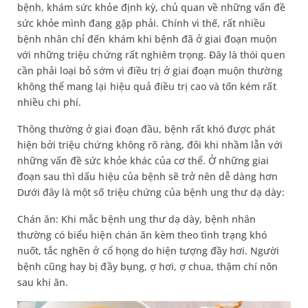
bệnh, khám sức khỏe định kỳ, chủ quan về những vấn đề
sức khỏe mình đang gặp phải. Chính vì thế, rất nhiều
bệnh nhân chỉ đến khám khi bệnh đã ở giai đoạn muộn
với những triệu chứng rất nghiêm trọng. Đây là thói quen
cần phải loại bỏ sớm vì điều trị ở giai đoạn muộn thường
không thể mang lại hiệu quả điều trị cao và tốn kém rất
nhiều chi phí.
Thông thường ở giai đoạn đầu, bệnh rất khó được phát
hiện bởi triệu chứng không rõ ràng, đôi khi nhầm lẫn với
những vấn đề sức khỏe khác của cơ thể. Ở những giai
đoạn sau thì dấu hiệu của bệnh sẽ trở nên dễ dàng hơn
Dưới đây là một số triệu chứng của bệnh ung thư dạ dày:
Chán ăn: Khi mắc bệnh ung thư dạ dày, bệnh nhân
thường có biểu hiện chán ăn kèm theo tình trạng khó
nuốt, tắc nghẽn ở cổ họng do hiện tượng đầy hơi. Người
bệnh cũng hay bị đầy bụng, ợ hơi, ợ chua, thậm chí nôn
sau khi ăn.