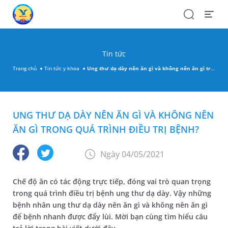
Search
Open
Menu
Tin tức
Trang chủ
Tin tức y khoa
Ung thư dạ dày nên ăn gì và không nên ăn gì trong quá trình điều trị bệnh?
UNG THƯ DẠ DÀY NÊN ĂN GÌ VÀ KHÔNG NÊN
ĂN GÌ TRONG QUÁ TRÌNH ĐIỀU TRỊ BỆNH?
Ngày 04/05/2021
Chế độ ăn có tác động trực tiếp, đóng vai trò quan trọng
trong quá trình điều trị bệnh ung thư dạ dày. Vậy những
bệnh nhân ung thư dạ dày nên ăn gì và không nên ăn gì
để bệnh nhanh được đẩy lùi. Mời bạn cùng tìm hiểu câu