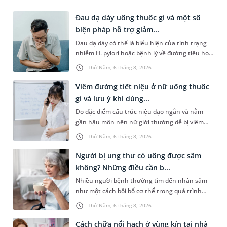
Đau dạ dày uống thuốc gì và một số
biện pháp hỗ trợ giảm...
Đau dạ dày có thể là biểu hiện của tình trạng
nhiễm H. pylori hoặc bệnh lý về đường tiêu hoá
khác. Dựa theo nguyên nhân cụ thể, bác sĩ sẽ
Thứ Năm, 6 tháng 8, 2026
cân nhắc chỉ định p...
Viêm đường tiết niệu ở nữ uống thuốc
gì và lưu ý khi dùng...
Do đặc điểm cấu trúc niệu đạo ngắn và nằm
gần hậu môn nên nữ giới thường dễ bị viêm
đường tiết niệu hơn nam giới. Tùy theo nguyên
Thứ Năm, 6 tháng 8, 2026
nhân, mức độ nhiễm trùng và...
Người bị ung thư có uống được sâm
không? Những điều cần b...
Nhiều người bệnh thường tìm đến nhân sâm
như một cách bồi bổ cơ thể trong quá trình
điều trị ung thư. Tuy nhiên, câu hỏi người bị
Thứ Năm, 6 tháng 8, 2026
ung thư có uống được sâm kh...
Cách chữa nổi hạch ở vùng kín tại nhà