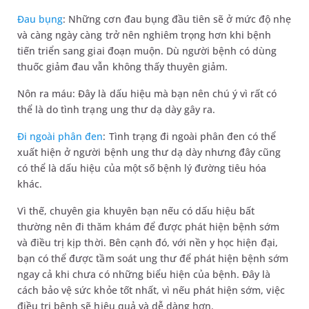
Đau bụng
: Những cơn đau bụng đầu tiên sẽ ở mức độ nhẹ
và càng ngày càng trở nên nghiêm trọng hơn khi bệnh
tiến triển sang giai đoạn muộn. Dù người bệnh có dùng
thuốc giảm đau vẫn không thấy thuyên giảm.
Nôn ra máu: Đây là dấu hiệu mà bạn nên chú ý vì rất có
thể là do tình trạng ung thư dạ dày gây ra.
Đi ngoài phân đen
: Tình trạng đi ngoài phân đen có thể
xuất hiện ở người bệnh ung thư dạ dày nhưng đây cũng
có thể là dấu hiệu của một số bệnh lý đường tiêu hóa
khác.
Vì thế, chuyên gia khuyên bạn nếu có dấu hiệu bất
thường nên đi thăm khám để được phát hiện bệnh sớm
và điều trị kịp thời. Bên cạnh đó, với nền y học hiện đại,
bạn có thể được tầm soát ung thư để phát hiện bệnh sớm
ngay cả khi chưa có những biểu hiện của bệnh. Đây là
cách bảo vệ sức khỏe tốt nhất, vì nếu phát hiện sớm, việc
điều trị bệnh sẽ hiệu quả và dễ dàng hơn.