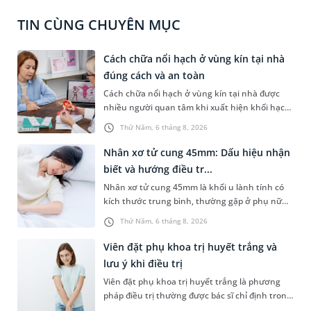
TIN CÙNG CHUYÊN MỤC
Cách chữa nổi hạch ở vùng kín tại nhà
đúng cách và an toàn
Cách chữa nổi hạch ở vùng kín tại nhà được
nhiều người quan tâm khi xuất hiện khối hạch
nhỏ ở vùng bẹn hoặc cơ quan sinh dục. Nếu
Thứ Năm, 6 tháng 8, 2026
hạch mới xuất hiện, kích thước nhỏ và chưa
kèm dấu hiệu bất thường, áp dụng biện pháp
Nhân xơ tử cung 45mm: Dấu hiệu nhận
chăm sóc phù hợp có thể góp phần làm giảm
biết và hướng điều tr...
cảm giác khó chịu. Tuy nhiên, không phải
Nhân xơ tử cung 45mm là khối u lành tính có
trường hợp nào cũng có thể tự điều trị. Việc
kích thước trung bình, thường gặp ở phụ nữ
nhận biết khi nào cần theo dõi tại nhà và khi
trong độ tuổi sinh sản. Mặc dù không phải
nào nên đi khám sẽ giúp xử trí đúng cách,
Thứ Năm, 6 tháng 8, 2026
trường hợp nào cũng xuất hiện triệu chứng,
tránh bỏ sót các bệnh lý tiềm ẩn.
nhưng nếu khối u phát triển hoặc nằm ở vị trí
Viên đặt phụ khoa trị huyết trắng và
bất lợi, người bệnh có thể gặp nhiều ảnh
lưu ý khi điều trị
hưởng đến sinh hoạt, sức khỏe sinh sản và
Viên đặt phụ khoa trị huyết trắng là phương
chất lượng cuộc sống.
pháp điều trị thường được bác sĩ chỉ định trong
các trường hợp huyết trắng bất thường do