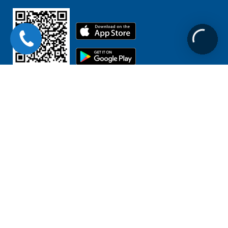
Liên kết
Chịu trách nhiệm nội dung:
GĐ. BSCKII. Nguyễn Đình Tuấn
Copyright 2020 © Bệnh Viện Đa khoa MEDLATEC
Mã số thuế: 0101234974
Ngày cấp: 22/04/2002
Cơ quan cấp: Sở Kế hoạch và Đầu tư thành phố Hà Nội