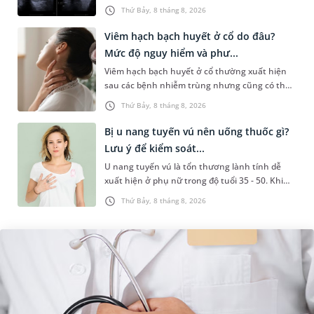
sức khỏe tiền hôn nhân. Qua thăm khám và
Thứ Bảy, 8 tháng 8, 2026
làm các xét nghiệm chuyên sâu,...
Viêm hạch bạch huyết ở cổ do đâu?
Mức độ nguy hiểm và phư...
Viêm hạch bạch huyết ở cổ thường xuất hiện
sau các bệnh nhiễm trùng nhưng cũng có thể
liên quan đến lao hạch hoặc ung thư. Để tìm
Thứ Bảy, 8 tháng 8, 2026
hiểu nguyên nhân gây viêm,...
Bị u nang tuyến vú nên uống thuốc gì?
Lưu ý để kiểm soát...
U nang tuyến vú là tổn thương lành tính dễ
xuất hiện ở phụ nữ trong độ tuổi 35 - 50. Khi
được chẩn đoán mắc bệnh, nhiều người
Thứ Bảy, 8 tháng 8, 2026
thường băn khoăn u nang tuyến v...