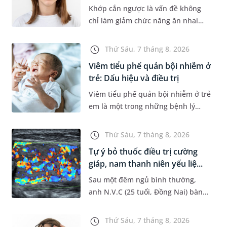
Khớp cắn ngược là vấn đề không
chỉ làm giảm chức năng ăn nhai
của trẻ mà còn làm mất đi sự cân
đối của khuôn mặt. Do đó, cần khắc
Thứ Sáu, 7 tháng 8, 2026
phục sớm tình trạng này để...
Viêm tiểu phế quản bội nhiễm ở
trẻ: Dấu hiệu và điều trị
Viêm tiểu phế quản bội nhiễm ở trẻ
em là một trong những bệnh lý
đường hô hấp nguy hiểm, thường
bùng phát vào thời điểm giao mùa.
Thứ Sáu, 7 tháng 8, 2026
Khi những tổn thương ban đầ...
Tự ý bỏ thuốc điều trị cường
giáp, nam thanh niên yếu liệ...
Sau một đêm ngủ bình thường,
anh N.V.C (25 tuổi, Đồng Nai) bàng
hoàng phát hiện yếu liệt 2 chân,
không thể vận động đi lại được. Kết
Thứ Sáu, 7 tháng 8, 2026