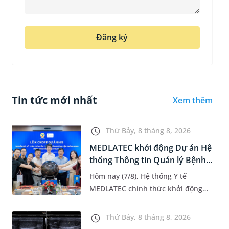
Đăng ký
Tin tức mới nhất
Xem thêm
Thứ Bảy, 8 tháng 8, 2026
MEDLATEC khởi động Dự án Hệ
thống Thông tin Quản lý Bệnh...
Hôm nay (7/8), Hệ thống Y tế
MEDLATEC chính thức khởi động
Dự án Hệ thống Thông tin Quản lý
Bệnh viện (HIS - Hospital
Thứ Bảy, 8 tháng 8, 2026
Information System) giai đoạn mới.