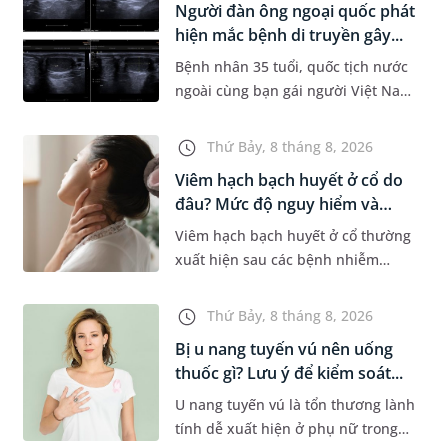
Người đàn ông ngoại quốc phát
Dự á...
hiện mắc bệnh di truyền gây...
Bệnh nhân 35 tuổi, quốc tịch nước
ngoài cùng bạn gái người Việt Nam
đến MEDLATEC khám sức khỏe tiền
hôn nhân. Qua thăm khám và làm
Thứ Bảy, 8 tháng 8, 2026
các xét nghiệm chuyên sâu,...
Viêm hạch bạch huyết ở cổ do
đâu? Mức độ nguy hiểm và
phư...
Viêm hạch bạch huyết ở cổ thường
xuất hiện sau các bệnh nhiễm
trùng nhưng cũng có thể liên quan
đến lao hạch hoặc ung thư. Để tìm
Thứ Bảy, 8 tháng 8, 2026
hiểu nguyên nhân gây viêm,...
Bị u nang tuyến vú nên uống
thuốc gì? Lưu ý để kiểm soát...
U nang tuyến vú là tổn thương lành
tính dễ xuất hiện ở phụ nữ trong