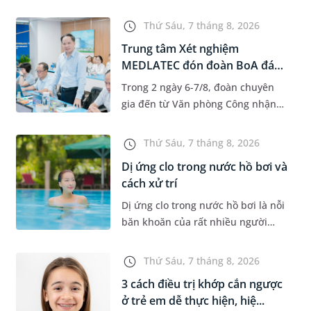
độ tuổi 35 - 50. Khi được chẩn đoán
mắc bệnh, nhiều người thường
Thứ Sáu, 7 tháng 8, 2026
băn khoăn u nang tuyến v...
Trung tâm Xét nghiệm
MEDLATEC đón đoàn BoA đánh
giá giám...
Trong 2 ngày 6-7/8, đoàn chuyên
gia đến từ Văn phòng Công nhận
Chất lượng quốc gia (BoA) đã ghi
nhận và đánh giá cao nỗ lực duy trì
Thứ Sáu, 7 tháng 8, 2026
hệ thống quản lý chất lượ...
Dị ứng clo trong nước hồ bơi và
cách xử trí
Dị ứng clo trong nước hồ bơi là nỗi
băn khoăn của rất nhiều người
thích bơi lội, đặc biệt là những
trường hợp thường xuyên bơi ở
Thứ Sáu, 7 tháng 8, 2026
những hồ bơi nhân tạo. Bài v...
3 cách điều trị khớp cắn ngược
ở trẻ em dễ thực hiện, hiệ...