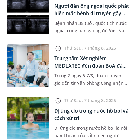
Information System) giai đoạn mới.
Người đàn ông ngoại quốc phát
Dự á...
hiện mắc bệnh di truyền gây...
Bệnh nhân 35 tuổi, quốc tịch nước
ngoài cùng bạn gái người Việt Nam
đến MEDLATEC khám sức khỏe tiền
hôn nhân. Qua thăm khám và làm
Thứ Sáu, 7 tháng 8, 2026
các xét nghiệm chuyên sâu,...
Trung tâm Xét nghiệm
MEDLATEC đón đoàn BoA đánh
giá giám...
Trong 2 ngày 6-7/8, đoàn chuyên
gia đến từ Văn phòng Công nhận
Chất lượng quốc gia (BoA) đã ghi
nhận và đánh giá cao nỗ lực duy trì
Thứ Sáu, 7 tháng 8, 2026
hệ thống quản lý chất lượ...
Dị ứng clo trong nước hồ bơi và
cách xử trí
Dị ứng clo trong nước hồ bơi là nỗi
băn khoăn của rất nhiều người