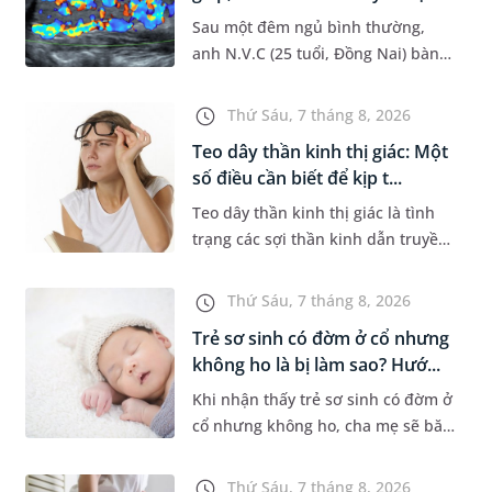
Sau một đêm ngủ bình thường,
anh N.V.C (25 tuổi, Đồng Nai) bàng
hoàng phát hiện yếu liệt 2 chân,
không thể vận động đi lại được. Kết
Thứ Sáu, 7 tháng 8, 2026
quả thăm khám tại Phòng...
Teo dây thần kinh thị giác: Một
số điều cần biết để kịp t...
Teo dây thần kinh thị giác là tình
trạng các sợi thần kinh dẫn truyền
tín hiệu từ mắt lên não bị tổn
thương và dần mất đi chức năng
Thứ Sáu, 7 tháng 8, 2026
hoạt động. Nếu điều trị m...
Trẻ sơ sinh có đờm ở cổ nhưng
không ho là bị làm sao? Hướ...
Khi nhận thấy trẻ sơ sinh có đờm ở
cổ nhưng không ho, cha mẹ sẽ băn
khoăn liệu con có đang mắc bệnh
đường hô hấp hay không. Những
Thứ Sáu, 7 tháng 8, 2026