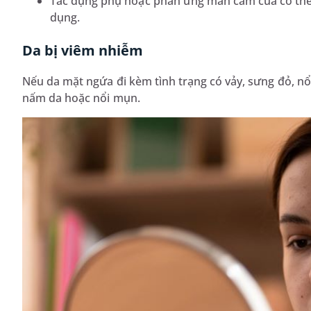
Tác dụng phụ hoặc phản ứng mẫn cảm của cơ thể 
dụng.
Da bị viêm nhiễm
Nếu da mặt ngứa đi kèm tình trạng có vảy, sưng đỏ, nổi
nấm da hoặc nổi mụn.