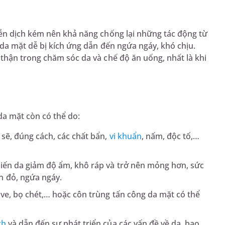
ễn dịch kém nên khả năng chống lại những tác động từ
da mặt dễ bị kích ứng dẫn đến ngứa ngáy, khó chịu.
thận trong chăm sóc da và chế độ ăn uống, nhất là khi
da mặt còn có thể do:
 sẽ, đúng cách, các chất bẩn,
vi khuẩn
, nấm, độc tố,…
hiến da giảm độ ẩm, khô ráp và trở nên mỏng hơn, sức
n đỏ, ngứa ngáy.
 ve, bọ chét,… hoặc côn trùng tấn công da mặt có thể
ch
và dẫn đến sự phát triển của các vấn đề về da, bao