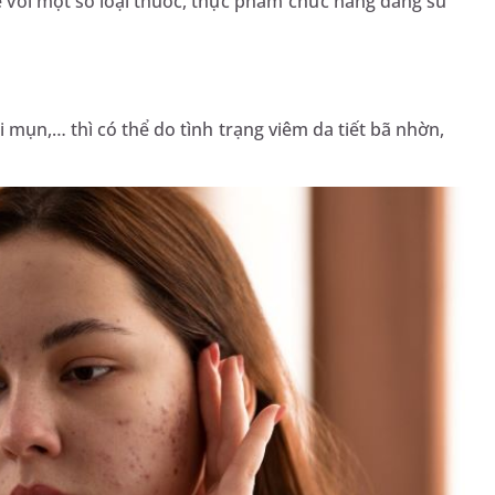
với một số loại thuốc, thực phẩm chức năng đang sử
 mụn,… thì có thể do tình trạng viêm da tiết bã nhờn,