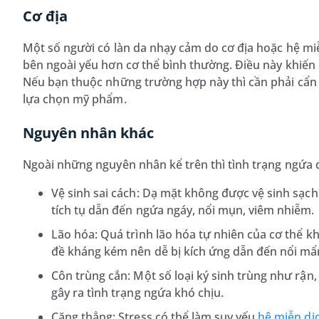
Cơ địa
Một số người có làn da nhạy cảm do cơ địa hoặc hệ mi
bên ngoài yếu hơn cơ thể bình thường. Điều này khiến 
Nếu bạn thuộc những trường hợp này thì cần phải cẩn 
lựa chọn mỹ phẩm.
Nguyên nhân khác
Ngoài những nguyên nhân kể trên thì tình trạng ngứa 
Vệ sinh sai cách: Dạ mặt không được vệ sinh sạch
tích tụ dẫn đến ngứa ngáy, nổi mụn, viêm nhiễm.
Lão hóa: Quá trình lão hóa tự nhiên của cơ thể k
đề kháng kém nên dễ bị kích ứng dẫn đến nổi mẩ
Côn trùng cắn: Một số loại ký sinh trùng như rận,
gây ra tình trạng ngứa khó chịu.
Căng thẳng: Stress có thể làm suy yếu
hệ miễn dị