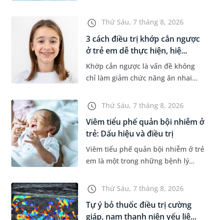
thích bơi lội, đặc biệt là những
trường hợp thường xuyên bơi ở
Thứ Sáu, 7 tháng 8, 2026
những hồ bơi nhân tạo. Bài v...
3 cách điều trị khớp cắn ngược
ở trẻ em dễ thực hiện, hiệ...
Khớp cắn ngược là vấn đề không
chỉ làm giảm chức năng ăn nhai
của trẻ mà còn làm mất đi sự cân
đối của khuôn mặt. Do đó, cần khắc
Thứ Sáu, 7 tháng 8, 2026
phục sớm tình trạng này để...
Viêm tiểu phế quản bội nhiễm ở
trẻ: Dấu hiệu và điều trị
Viêm tiểu phế quản bội nhiễm ở trẻ
em là một trong những bệnh lý
đường hô hấp nguy hiểm, thường
bùng phát vào thời điểm giao mùa.
Thứ Sáu, 7 tháng 8, 2026
Khi những tổn thương ban đầ...
Tự ý bỏ thuốc điều trị cường
giáp, nam thanh niên yếu liệ...