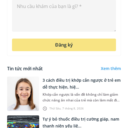
Đăng ký
Tin tức mới nhất
Xem thêm
3 cách điều trị khớp cắn ngược ở trẻ em
dễ thực hiện, hiệ...
Khớp cắn ngược là vấn đề không chỉ làm giảm
chức năng ăn nhai của trẻ mà còn làm mất đi
sự cân đối của khuôn mặt. Do đó, cần khắc
Thứ Sáu, 7 tháng 8, 2026
phục sớm tình trạng này để...
Tự ý bỏ thuốc điều trị cường giáp, nam
thanh niên yếu liệ...