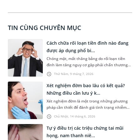
TIN CÙNG CHUYÊN MỤC
Cách chữa rối loạn tiền đình nào đang
được áp dụng phổ bi...
Chóng mặt, mất thăng bằng do rối loạn tiền
đình làm tăng nguy cơ gặp phải chấn thương
nghiêm trọng. Bệnh dễ gặp hơn ở người trung
Thứ Năm, 9 tháng 7, 2026
niên, cao tuổi hoặc người thường xuyên căng
thẳng, làm việc quá sức. Nội dung chia sẻ dưới
Xét nghiệm đờm bao lâu có kết quả?
đây sẽ cùng bạn tìm hiểu cách chữa rối loạn
Những điều cần lưu ý k...
tiền đình giúp kiểm soát triệu chứng, hạn chế
Xét nghiệm đờm là một trong những phương
tái phát và ngăn ngừa biến chứng nguy hiểm.
pháp cần thiết để đánh giá tình trạng nhiễm
trùng, viêm hoặc bệnh lý tại đường hô hấp. Vậy
Chủ Nhật, 14 tháng 6, 2026
xét nghiệm đờm bao lâu có kết quả, cần lưu ý
những gì để tránh sai lệch kết quả? Những
Tự ý điều trị các triệu chứng tai mũi
thông tin sau đây sẽ giúp bạn làm rõ vấn đề này
họng, nam thanh niê...
và có tâm thế chủ động hơn trong quá trình