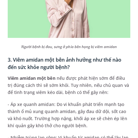
Người bệnh bị đau, sưng ở phía bên họng bị viêm amidan
3. Viêm amidan một bên ảnh hưởng như thế nào
đến sức khỏe người bệnh?
Viêm amidan một bên
nếu được phát hiện sớm để điều
trị đúng cách thì sẽ sớm khỏi. Tuy nhiên, nếu chủ quan và
để tình trạng viêm kéo dài, bệnh có thể gây nên:
- Áp xe quanh amidan: Do vi khuẩn phát triển mạnh tạo
thành ổ mủ xung quanh amidan, gây đau dữ dội, sốt cao
và khó nuốt. Trường hợp nặng, khối áp xe sẽ chèn ép lên
khí quản gây khó thở cho người bệnh.
- Nhiễm trùng lan rộng: Vi khuẩn từ amidan có thể lây lan