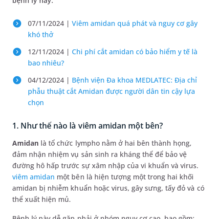
bệnh lý này.
07/11/2024 |
Viêm amidan quá phát và nguy cơ gây
khó thở
12/11/2024 |
Chi phí cắt amidan có bảo hiểm y tế là
bao nhiêu?
04/12/2024 |
Bệnh viện Đa khoa MEDLATEC: Địa chỉ
phẫu thuật cắt Amidan được người dân tin cậy lựa
chọn
1. Như thế nào là viêm amidan một bên?
Amidan
là tổ chức lympho nằm ở hai bên thành họng,
đảm nhận nhiệm vụ sản sinh ra kháng thể để bảo vệ
đường hô hấp trước sự xâm nhập của vi khuẩn và virus.
viêm amidan
một bên là hiện tượng một trong hai khối
amidan bị nhiễm khuẩn hoặc virus, gây sưng, tấy đỏ và có
thể xuất hiện mủ.
Bệnh lý này dễ gặp phải ở nhóm nguy cơ cao, bao gồm: