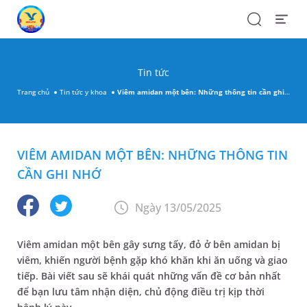
Search
Open
Menu
Tin tức
Trang chủ
Tin tức y khoa
Viêm amidan một bên: Những thông tin cần ghi nhớ
VIÊM AMIDAN MỘT BÊN: NHỮNG THÔNG TIN
CẦN GHI NHỚ
Ngày 13/05/2025
Viêm amidan một bên gây sưng tấy, đỏ ở bên amidan bị
viêm, khiến người bệnh gặp khó khăn khi ăn uống và giao
tiếp. Bài viết sau sẽ khái quát những vấn đề cơ bản nhất
để bạn lưu tâm nhận diện, chủ động điều trị kịp thời