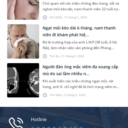
Chủ quan với các triệu chứng đau họng, sốt và
thăm khám.
nghẹt mũi kéo dài, nam thanh niên 22 tuổi tự
mua thuốc điều trị tại nhà. Tuy nhiên, tình
Chủ Nhật, 10 tháng 5, 2026
trạng không cải thiện mà còn xuất hiện đau tai,
ù tai, nghe kém tăng dần. Khi đến thăm khám
Ngạt mũi kéo dài 6 tháng, nam thanh
chuyên khoa Tai Mũi Họng tại MEDLATEC, bệnh
niên đi khám phát hiệ...
nhân được chẩn đoán viêm đa xoang cấp bội
Đó là trường hợp của anh L.N.P (38 tuổi, ở Hà
nhiễm, biến chứng viêm tai giữa cấp.
Nội), làm nhân viên văn phòng đến Phòng
khám Đa khoa MEDLATEC Tây Hồ khám do
Thứ Ba, 21 tháng 4, 2026
ngạt mũi phải. Với chẩn đoán u nhú mũi xoang,
bệnh nhân có chỉ định thực hiện phẫu thuật và
Người đàn ông mắc viêm đa xoang cấp
may mắn chấm dứt hoàn toàn tình trạng ngạt
mủ do sai lầm nhiều n...
mũi kéo dài suốt 6 tháng.
Khi xuất hiện các triệu chứng ngạt mũi, rát
họng, anh K. chỉ nghĩ đó là tình trạng viêm mũi
- họng thông thường nên tự ý mua kháng sinh
Thứ Năm, 2 tháng 4, 2026
về dùng. Sau nhiều ngày điều trị tại nhà không
cải thiện, tình trạng ngày càng nặng hơn. Chỉ
đến khi đến MEDLATEC thăm khám, anh mới
được chẩn đoán mắc viêm đa xoang cấp mủ -
Hotline
hệ quả từ việc chủ quan và tự điều trị sai cách,
một sai lầm không hiếm gặp ở nhiều người.