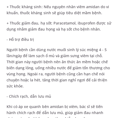
+ Thuốc kháng sinh: Nếu nguyên nhân viêm amidan do vi
khuẩn, thuốc kháng sinh sẽ giúp tiêu diệt mầm bệnh.
+ Thuốc giảm đau, hạ sốt: Paracetamol, ibuprofen được sử
dụng nhằm giảm đau họng và hạ sốt cho bệnh nhân.
- Hỗ trợ điều trị
Người bệnh cần dùng nước muối sinh lý súc miệng 4 - 5
lần/ngày để làm sạch ổ mủ và giảm sưng viêm tại chỗ.
Thời gian này người bệnh nên ăn thức ăn mềm hoặc chế
biến dạng lỏng, uống nhiều nước để giảm tổn thương cho
vùng họng. Ngoài ra, người bệnh cũng cần hạn chế nói
chuyện hoặc la hét, tăng thời gian nghỉ ngơi để cải thiện
sức khỏe.
- Chích rạch, dẫn lưu mủ
Khi có áp xe quanh bên amidan bị viêm, bác sĩ sẽ tiến
hành chích rạch để dẫn lưu mủ, giúp giảm đau nhanh