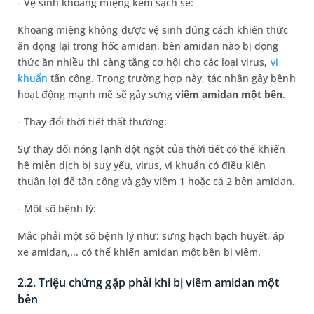
- Vệ sinh khoang miệng kém sạch sẽ:
Khoang miệng không được vệ sinh đúng cách khiến thức
ăn đọng lại trong hốc amidan, bên amidan nào bị đọng
thức ăn nhiều thì càng tăng cơ hội cho các loại virus,
vi
khuẩn
tấn công. Trong trường hợp này, tác nhân gây bệnh
hoạt động mạnh mẽ sẽ gây sưng
viêm amidan một bên
.
- Thay đổi thời tiết thất thường:
Sự thay đổi nóng lạnh đột ngột của thời tiết có thể khiến
hệ miễn dịch bị suy yếu, virus, vi khuẩn có điều kiện
thuận lợi để tấn công và gây viêm 1 hoặc cả 2 bên amidan.
- Một số bệnh lý:
Mắc phải một số bệnh lý như: sưng hạch bạch huyết, áp
xe amidan,... có thể khiến amidan một bên bị viêm.
2.2. Triệu chứng gặp phải khi bị viêm amidan một
bên