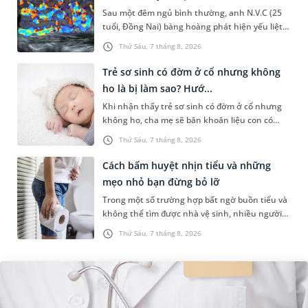
Sau một đêm ngủ bình thường, anh N.V.C (25
tuổi, Đồng Nai) bàng hoàng phát hiện yếu liệt 2
chân, không thể vận động đi lại được. Kết quả
Thứ Sáu, 7 tháng 8, 2026
thăm khám tại Phòng...
Trẻ sơ sinh có đờm ở cổ nhưng không
ho là bị làm sao? Hướ...
Khi nhận thấy trẻ sơ sinh có đờm ở cổ nhưng
không ho, cha mẹ sẽ băn khoăn liệu con có
đang mắc bệnh đường hô hấp hay không.
Thứ Sáu, 7 tháng 8, 2026
Những chia sẻ dưới đây sẽ giúp ch...
Cách bấm huyệt nhịn tiểu và những
mẹo nhỏ bạn đừng bỏ lỡ
Trong một số trường hợp bất ngờ buồn tiểu và
không thể tìm được nhà vệ sinh, nhiều người
đã áp dụng phương pháp bấm huyệt nhịn tiểu.
Thứ Sáu, 7 tháng 8, 2026
Vậy cách bấm huyệt nhịn...