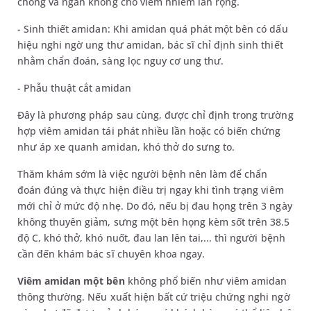
chóng và ngăn không cho viêm nhiễm lan rộng.
- Sinh thiết amidan: Khi amidan quá phát một bên có dấu
hiệu nghi ngờ ung thư amidan, bác sĩ chỉ định sinh thiết
nhằm chẩn đoán, sàng lọc nguy cơ ung thư.
- Phẫu thuật cắt amidan
Đây là phương pháp sau cùng, được chỉ định trong trường
hợp viêm amidan tái phát nhiều lần hoặc có biến chứng
như áp xe quanh amidan, khó thở do sưng to.
Thăm khám sớm là việc người bệnh nên làm để chẩn
đoán đúng và thực hiện điều trị ngay khi tình trạng viêm
mới chỉ ở mức độ nhẹ. Do đó, nếu bị đau họng trên 3 ngày
không thuyên giảm, sưng một bên họng kèm sốt trên 38.5
độ C, khó thở, khó nuốt, đau lan lên tai,... thì người bệnh
cần đến khám bác sĩ chuyên khoa ngay.
Viêm amidan một bên
không phổ biến như viêm amidan
thông thường. Nếu xuất hiện bất cứ triệu chứng nghi ngờ