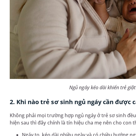
Ngủ ngáy kéo dài khiến trẻ giậ
2. Khi nào trẻ sơ sinh ngủ ngáy cần được 
Không phải mọi trường hợp ngủ ngáy ở trẻ sơ sinh đều 
hiện sau thì đây chính là tín hiệu cha mẹ nên cho con
Ngáy to, kéo dài nhiều ngày và có chiều hướng n