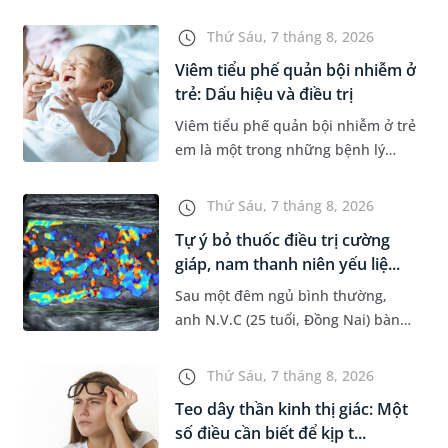
Dự án Hệ thống Thông tin Quản lý
Bệnh viện (HIS - Hospital
Thứ Sáu, 7 tháng 8, 2026
Information System) giai đoạn mới.
Viêm tiểu phế quản bội nhiễm ở
Dự á...
trẻ: Dấu hiệu và điều trị
Viêm tiểu phế quản bội nhiễm ở trẻ
em là một trong những bệnh lý
đường hô hấp nguy hiểm, thường
bùng phát vào thời điểm giao mùa.
Thứ Sáu, 7 tháng 8, 2026
Khi những tổn thương ban đầ...
Tự ý bỏ thuốc điều trị cường
giáp, nam thanh niên yếu liệ...
Sau một đêm ngủ bình thường,
anh N.V.C (25 tuổi, Đồng Nai) bàng
hoàng phát hiện yếu liệt 2 chân,
không thể vận động đi lại được. Kết
Thứ Sáu, 7 tháng 8, 2026
quả thăm khám tại Phòng...
Teo dây thần kinh thị giác: Một
số điều cần biết để kịp t...