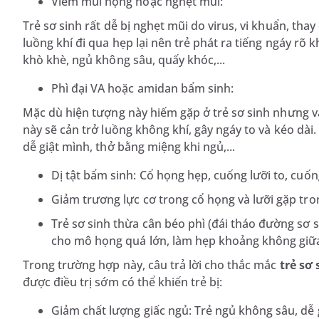
Viêm mũi họng hoặc nghẹt mũi:
Trẻ sơ sinh rất dễ bị nghẹt mũi do virus, vi khuẩn, thay 
luồng khí đi qua hẹp lại nên trẻ phát ra tiếng ngáy rõ k
khò khè, ngủ không sâu, quấy khóc,...
Phì đại VA hoặc amidan bẩm sinh:
Mặc dù hiện tượng này hiếm gặp ở trẻ sơ sinh nhưng v
này sẽ cản trở luồng không khí, gây ngáy to và kéo dài
dễ giật mình, thở bằng miệng khi ngủ,...
Dị tật bẩm sinh: Cổ họng hẹp, cuống lưỡi to, cuốn
Giảm trương lực cơ trong cổ họng và lưỡi gặp tr
Trẻ sơ sinh thừa cân béo phì (đái tháo đường sơ 
cho mô họng quá lớn, làm hẹp khoảng không giữa
Trong trường hợp này, câu trả lời cho thắc mắc
trẻ sơ
được điều trị sớm có thể khiến trẻ bị:
Giảm chất lượng giấc ngủ: Trẻ ngủ không sâu, dễ