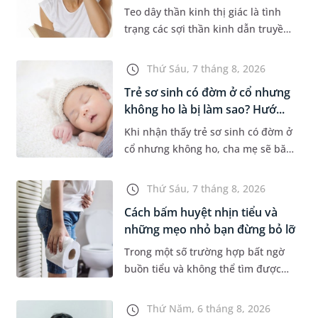
Teo dây thần kinh thị giác là tình
trạng các sợi thần kinh dẫn truyền
tín hiệu từ mắt lên não bị tổn
thương và dần mất đi chức năng
Thứ Sáu, 7 tháng 8, 2026
hoạt động. Nếu điều trị m...
Trẻ sơ sinh có đờm ở cổ nhưng
không ho là bị làm sao? Hướ...
Khi nhận thấy trẻ sơ sinh có đờm ở
cổ nhưng không ho, cha mẹ sẽ băn
khoăn liệu con có đang mắc bệnh
đường hô hấp hay không. Những
Thứ Sáu, 7 tháng 8, 2026
chia sẻ dưới đây sẽ giúp ch...
Cách bấm huyệt nhịn tiểu và
những mẹo nhỏ bạn đừng bỏ lỡ
Trong một số trường hợp bất ngờ
buồn tiểu và không thể tìm được
nhà vệ sinh, nhiều người đã áp
dụng phương pháp bấm huyệt
Thứ Năm, 6 tháng 8, 2026