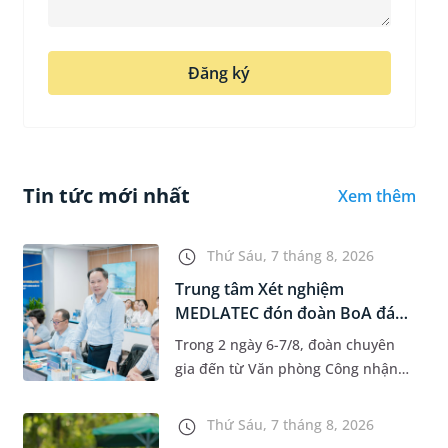
Đăng ký
Tin tức mới nhất
Xem thêm
Thứ Sáu, 7 tháng 8, 2026
Trung tâm Xét nghiệm
MEDLATEC đón đoàn BoA đánh
giá giám...
Trong 2 ngày 6-7/8, đoàn chuyên
gia đến từ Văn phòng Công nhận
Chất lượng quốc gia (BoA) đã ghi
nhận và đánh giá cao nỗ lực duy trì
Thứ Sáu, 7 tháng 8, 2026
hệ thống quản lý chất lượ...