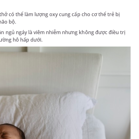
hở có thể làm lượng oxy cung cấp cho cơ thể trẻ bị
não bộ.
n ngủ ngáy là viêm nhiễm nhưng không được điều trị
đường hô hấp dưới.