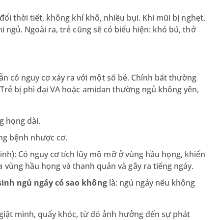
đổi thời tiết, không khí khô, nhiều bụi. Khi mũi bị nghẹt,
hi ngủ. Ngoài ra, trẻ cũng sẽ có biểu hiện: khó bú, thở
ẫn có nguy cơ xảy ra với một số bé. Chính bất thường
. Trẻ bị phì đại VA hoặc amidan thường ngủ không yên,
g họng dài.
ong bệnh nhược cơ.
sinh): Có nguy cơ tích lũy mô mỡ ở vùng hầu họng, khiến
 vùng hầu họng và thanh quản và gây ra tiếng ngáy.
 sinh ngủ ngáy có sao không
là: ngủ ngáy nếu không
 giật mình, quấy khóc, từ đó ảnh hưởng đến sự phát