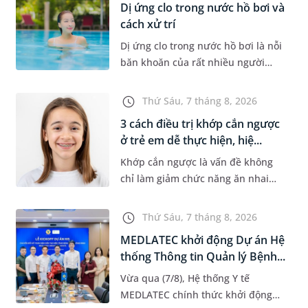
Dị ứng clo trong nước hồ bơi và
cách xử trí
Dị ứng clo trong nước hồ bơi là nỗi
băn khoăn của rất nhiều người
thích bơi lội, đặc biệt là những
trường hợp thường xuyên bơi ở
Thứ Sáu, 7 tháng 8, 2026
những hồ bơi nhân tạo. Bài v...
3 cách điều trị khớp cắn ngược
ở trẻ em dễ thực hiện, hiệ...
Khớp cắn ngược là vấn đề không
chỉ làm giảm chức năng ăn nhai
của trẻ mà còn làm mất đi sự cân
đối của khuôn mặt. Do đó, cần khắc
Thứ Sáu, 7 tháng 8, 2026
phục sớm tình trạng này để...
MEDLATEC khởi động Dự án Hệ
thống Thông tin Quản lý Bệnh...
Vừa qua (7/8), Hệ thống Y tế
MEDLATEC chính thức khởi động