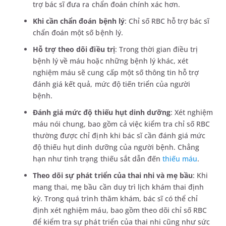
trợ bác sĩ đưa ra chẩn đoán chính xác hơn.
Khi cần chẩn đoán bệnh lý
: Chỉ số RBC hỗ trợ bác sĩ
chẩn đoán một số bệnh lý.
Hỗ trợ theo dõi điều trị
: Trong thời gian điều trị
bệnh lý về máu hoặc những bệnh lý khác, xét
nghiệm máu sẽ cung cấp một số thông tin hỗ trợ
đánh giá kết quả, mức độ tiến triển của người
bệnh.
Đánh giá mức độ thiếu hụt dinh dưỡng
: Xét nghiệm
máu nói chung, bao gồm cả việc kiểm tra chỉ số RBC
thường được chỉ định khi bác sĩ cần đánh giá mức
độ thiếu hụt dinh dưỡng của người bệnh. Chẳng
hạn như tình trạng thiếu sắt dẫn đến
thiếu máu
.
Theo dõi sự phát triển của thai nhi và mẹ bầu
: Khi
mang thai, mẹ bầu cần duy trì lịch khám thai định
kỳ. Trong quá trình thăm khám, bác sĩ có thể chỉ
định xét nghiệm máu, bao gồm theo dõi chỉ số RBC
để kiểm tra sự phát triển của thai nhi cũng như sức