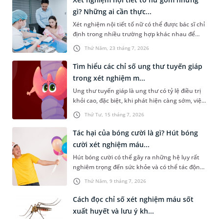
đoạn đều được thực hiện đúng quy trình và
gì? Những ai cần thực...
kiểm soát chặt chẽ, kết quả xét nghiệm mới
Xét nghiệm nội tiết tố nữ có thể được bác sĩ chỉ
thực sự có giá trị trong phát hiện bệnh, hỗ trợ
định trong nhiều trường hợp khác nhau để
chẩn đoán và theo dõi hiệu quả điều trị.
đánh giá về tình trạng sức khỏe của chị em, đặc
Thứ Năm, 23 tháng 7, 2026
biệt là sức khỏe sinh sản. Vậy loại xét nghiệm
này bao gồm những gì? Những ai cần xét
Tìm hiểu các chỉ số ung thư tuyến giáp
nghiệm?
trong xét nghiệm m...
Ung thư tuyến giáp là ung thư có tỷ lệ điều trị
khỏi cao, đặc biệt, khi phát hiện càng sớm, việc
chữa trị sẽ càng hiệu quả. Do đó, việc tầm soát
Thứ Tư, 15 tháng 7, 2026
định kỳ hoặc ngay khi có biểu hiện bất thường
là rất cần thiết. Vậy những chỉ số ung thư
Tác hại của bóng cười là gì? Hút bóng
tuyến giáp trong xét nghiệm máu nào cần được
cười xét nghiệm máu...
quan tâm và người bệnh cần lưu ý điều gì?
Hút bóng cười có thể gây ra những hệ lụy rất
nghiêm trọng đến sức khỏe và có thể tác động
tiêu cực đến đời sống xã hội. Trong đó, một vấn
Thứ Năm, 9 tháng 7, 2026
đề được nhiều người quan tâm là “hút bóng
cười xét nghiệm máu có ra không”. Dưới đây là
Cách đọc chỉ số xét nghiệm máu sốt
thông tin chi tiết giúp bạn trả lời câu hỏi này.
xuất huyết và lưu ý kh...