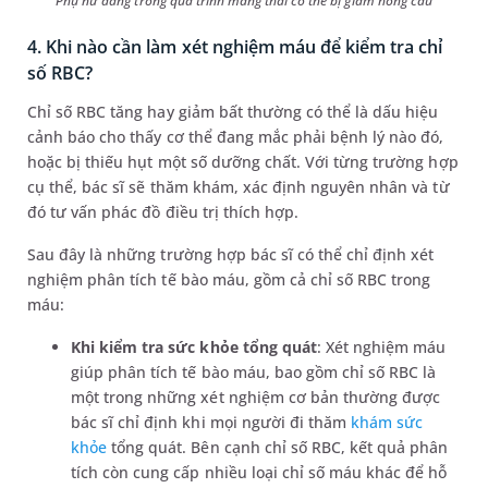
Phụ nữ đang trong quá trình mang thai có thể bị giảm hồng cầu
4. Khi nào cần làm xét nghiệm máu để kiểm tra chỉ
số RBC?
Chỉ số RBC tăng hay giảm bất thường có thể là dấu hiệu
cảnh báo cho thấy cơ thể đang mắc phải bệnh lý nào đó,
hoặc bị thiếu hụt một số dưỡng chất. Với từng trường hợp
cụ thể, bác sĩ sẽ thăm khám, xác định nguyên nhân và từ
đó tư vấn phác đồ điều trị thích hợp.
Sau đây là những trường hợp bác sĩ có thể chỉ định xét
nghiệm phân tích tế bào máu, gồm cả chỉ số RBC trong
máu:
Khi kiểm tra sức khỏe tổng quát
: Xét nghiệm máu
giúp phân tích tế bào máu, bao gồm chỉ số RBC là
một trong những xét nghiệm cơ bản thường được
bác sĩ chỉ định khi mọi người đi thăm
khám sức
khỏe
tổng quát. Bên cạnh chỉ số RBC, kết quả phân
tích còn cung cấp nhiều loại chỉ số máu khác để hỗ