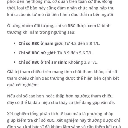
phổi đến hệ thống mô, cơ quan trên toàn cơ thể. Đồng
thời, loại tế bào này cũng đảm nhận chức năng hấp thụ
khí cacbonic từ mô rồi tiến hành đào thải ra bên người.
Ở từng nhóm đối tượng, chỉ số RBC được xem là bình
thường khi nằm trong ngưỡng sau:
Chỉ số RBC ở nam giới
: Từ 4.2 đến 5.8 T/L.
Chỉ số RBC nữ giới
: Từ 3.9 đến 5.6 T/L.
Chỉ số RBC ở trẻ sơ sinh
: Khoảng 3.8 T/L.
Giá trị tham chiếu trên mang tính chất tham khảo, chỉ số
tham chiếu chính xác thường được thể hiện bên cạnh kết
quả xét nghiệm.
Nếu chỉ số cao hơn hoặc thấp hơn ngưỡng tham chiếu,
đây có thể là dấu hiệu cho thấy cơ thể đang gặp vấn đề.
Xét nghiệm tổng phân tích tế bào máu là phương pháp
giúp kiểm tra chỉ số RBC. Xét nghiệm này thường được chỉ
định sau khi bác sĩ đã khám lâm sàng và cần thêm kết quả