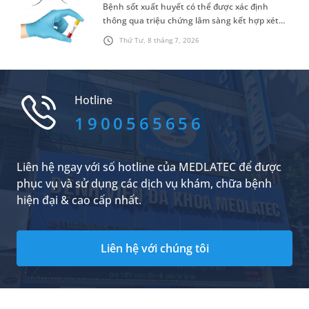
Bệnh sốt xuất huyết có thể được xác định
thông qua triệu chứng lâm sàng kết hợp xét
nghiệm máu. Nhưng nắm được cách đọc chỉ số
Thứ Tư, 8 tháng 7, 2026
xét nghiệm máu sốt xuất huyết không hề đơn
giản. Bài viết sau đây sẽ chia sẻ cụ thể hơn về
các chỉ số này để bạn đọc tham khảo.
Hotline
1900565656
Liên hệ ngay với số hotline của MEDLATEC để được
phục vụ và sử dụng các dịch vụ khám, chữa bệnh
hiện đại & cao cấp nhất.
Liên hệ với chúng tôi