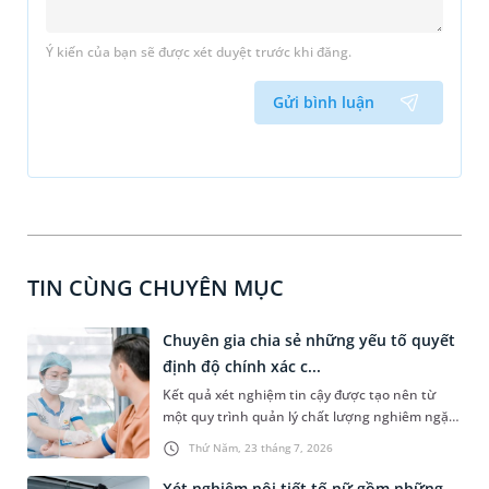
Ý kiến của bạn sẽ được xét duyệt trước khi đăng.
Gửi bình luận
TIN CÙNG CHUYÊN MỤC
Chuyên gia chia sẻ những yếu tố quyết
định độ chính xác c...
Kết quả xét nghiệm tin cậy được tạo nên từ
một quy trình quản lý chất lượng nghiêm ngặt,
xuyên suốt từ trước, trong và sau xét nghiệm.
Thứ Năm, 23 tháng 7, 2026
Theo PGS.TS Nguyễn Thái Sơn - Giám đốc Hệ
thống Xét nghiệm MEDLATEC, chỉ khi mỗi công
Xét nghiệm nội tiết tố nữ gồm những