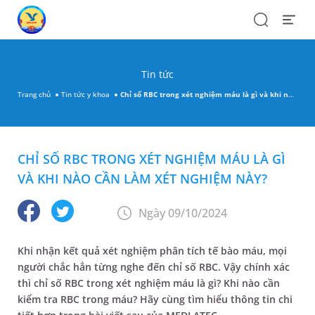
Search
Open
Menu
Tin tức
Trang chủ
Tin tức y khoa
Chỉ số RBC trong xét nghiệm máu là gì và khi nào cần làm xét nghiệm này?
CHỈ SỐ RBC TRONG XÉT NGHIỆM MÁU LÀ GÌ
VÀ KHI NÀO CẦN LÀM XÉT NGHIỆM NÀY?
Ngày 09/10/2024
Khi nhận kết quả xét nghiệm phân tích tế bào máu, mọi
người chắc hẳn từng nghe đến chỉ số RBC. Vậy chính xác
thì chỉ số RBC trong xét nghiệm máu là gì? Khi nào cần
kiểm tra RBC trong máu? Hãy cùng tìm hiểu thông tin chi