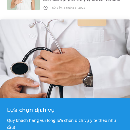
được chẩn đoán mắc bệnh, nhiều người
Thứ Bảy, 8 tháng 8, 2026
thường băn khoăn u nang tuyến v...
Lựa chọn dịch vụ
Quý khách hàng vui lòng lựa chọn dịch vụ y tế theo nhu
cầu!