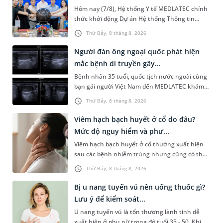
Hôm nay (7/8), Hệ thống Y tế MEDLATEC chính
thức khởi động Dự án Hệ thống Thông tin
Quản lý Bệnh viện (HIS - Hospital Information
Thứ Bảy, 8 tháng 8, 2026
System) giai đoạn mới. Dự á...
Người đàn ông ngoại quốc phát hiện
mắc bệnh di truyền gây...
Bệnh nhân 35 tuổi, quốc tịch nước ngoài cùng
bạn gái người Việt Nam đến MEDLATEC khám
sức khỏe tiền hôn nhân. Qua thăm khám và
Thứ Bảy, 8 tháng 8, 2026
làm các xét nghiệm chuyên sâu,...
Viêm hạch bạch huyết ở cổ do đâu?
Mức độ nguy hiểm và phư...
Viêm hạch bạch huyết ở cổ thường xuất hiện
sau các bệnh nhiễm trùng nhưng cũng có thể
liên quan đến lao hạch hoặc ung thư. Để tìm
Thứ Bảy, 8 tháng 8, 2026
hiểu nguyên nhân gây viêm,...
Bị u nang tuyến vú nên uống thuốc gì?
Lưu ý để kiểm soát...
U nang tuyến vú là tổn thương lành tính dễ
xuất hiện ở phụ nữ trong độ tuổi 35 - 50. Khi