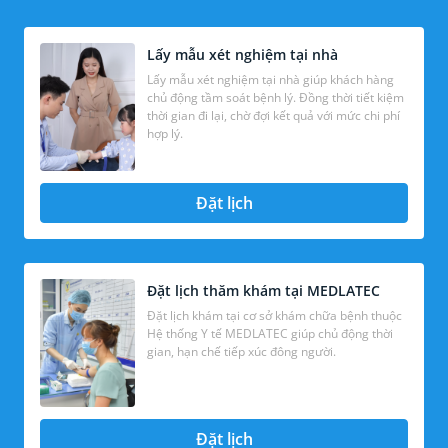
Lấy mẫu xét nghiệm tại nhà
Lấy mẫu xét nghiệm tại nhà giúp khách hàng
chủ động tầm soát bệnh lý. Đồng thời tiết kiệm
thời gian đi lại, chờ đợi kết quả với mức chi phí
hợp lý.
Đặt lịch
Đặt lịch thăm khám tại MEDLATEC
Đặt lịch khám tại cơ sở khám chữa bệnh thuộc
Hệ thống Y tế MEDLATEC giúp chủ động thời
gian, hạn chế tiếp xúc đông người.
Đặt lịch