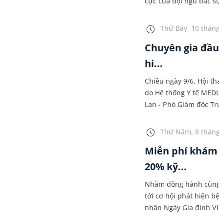
cực của đội ngũ bác s
điểm tình trạng thuyê
Thứ Bảy, 10 tháng
Chuyên gia đầu
hi...
Chiều ngày 9/6, Hội th
do Hệ thống Y tế MEDL
Lan - Phó Giám đốc Tr
ương; Giảng viên cao c
học Y Hà Nội, chuyên 
Thứ Năm, 8 tháng
người dân trên toàn q
Miễn phí khám 
20% kỹ...
Nhằm đồng hành cùng 
tới cơ hội phát hiện b
nhân Ngày Gia đình Vi