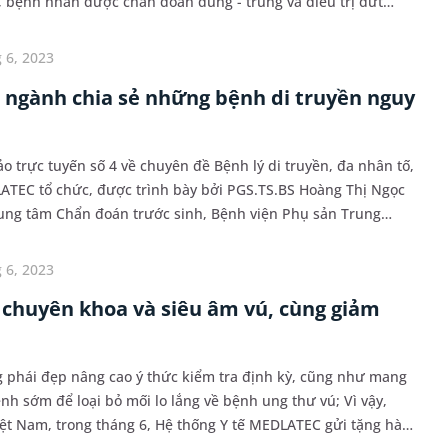
ĩ, bệnh nhân được chẩn đoán đúng - trúng và điều trị dứt
n tắc động mạch phổi.
 6, 2023
 ngành chia sẻ những bệnh di truyền nguy
ảo trực tuyến số 4 về chuyên đề Bệnh lý di truyền, đa nhân tố,
ATEC tổ chức, được trình bày bởi PGS.TS.BS Hoàng Thị Ngọc
ung tâm Chẩn đoán trước sinh, Bệnh viện Phụ sản Trung
ấp Y sinh học - Di truyền, Bộ môn Y Sinh học - Di truyền, Đại
gia Di truyền Hệ thống Y tế MEDLATEC tới hàng trăm bác sĩ và
 6, 2023
uốc tham gia trực tuyến.
chuyên khoa và siêu âm vú, cùng giảm
phái đẹp nâng cao ý thức kiểm tra định kỳ, cũng như mang
ệnh sớm để loại bỏ mối lo lắng về bệnh ung thư vú; Vì vậy,
ệt Nam, trong tháng 6, Hệ thống Y tế MEDLATEC gửi tặng hàng