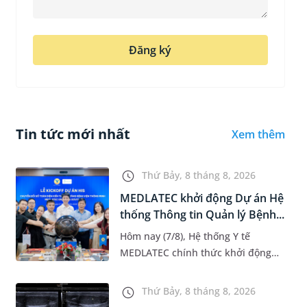
Đăng ký
Tin tức mới nhất
Xem thêm
Thứ Bảy, 8 tháng 8, 2026
MEDLATEC khởi động Dự án Hệ
thống Thông tin Quản lý Bệnh...
Hôm nay (7/8), Hệ thống Y tế
MEDLATEC chính thức khởi động
Dự án Hệ thống Thông tin Quản lý
Bệnh viện (HIS - Hospital
Thứ Bảy, 8 tháng 8, 2026
Information System) giai đoạn mới.