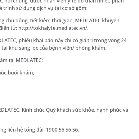
 nói chung được nhân viên y tế đo thân nhiệt, phân
á trình sử dụng dịch vụ tại cơ sở gồm:
g chủ động, tiết kiệm thời gian, MEDLATEC khuyến
điện tử: http://tokhaiyte.medlatec.vn/.
DLATEC, phiếu khai báo này chỉ có giá trị trong vòng 24
o tại khu sàng lọc của bệnh viện/ phòng khám.
khám tại MEDLATEC;
thúc buổi khám;
DLATEC. Kính chúc Quý khách sức khỏe, hạnh phúc và
ng liên hệ tổng đài: 1900 56 56 56.