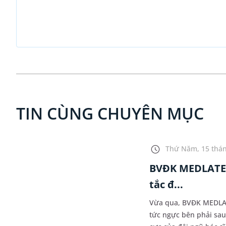
TIN CÙNG CHUYÊN MỤC
Thứ Năm, 15 thán
BVĐK MEDLATEC
tắc đ...
Vừa qua, BVĐK MEDLA
tức ngực bên phải sau