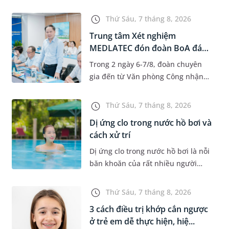
độ tuổi 35 - 50. Khi được chẩn đoán
mắc bệnh, nhiều người thường
Thứ Sáu, 7 tháng 8, 2026
băn khoăn u nang tuyến v...
Trung tâm Xét nghiệm
MEDLATEC đón đoàn BoA đánh
giá giám...
Trong 2 ngày 6-7/8, đoàn chuyên
gia đến từ Văn phòng Công nhận
Chất lượng quốc gia (BoA) đã ghi
nhận và đánh giá cao nỗ lực duy trì
Thứ Sáu, 7 tháng 8, 2026
hệ thống quản lý chất lượ...
Dị ứng clo trong nước hồ bơi và
cách xử trí
Dị ứng clo trong nước hồ bơi là nỗi
băn khoăn của rất nhiều người
thích bơi lội, đặc biệt là những
trường hợp thường xuyên bơi ở
Thứ Sáu, 7 tháng 8, 2026
những hồ bơi nhân tạo. Bài v...
3 cách điều trị khớp cắn ngược
ở trẻ em dễ thực hiện, hiệ...