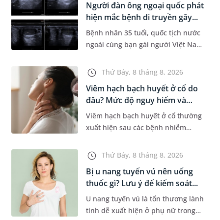
Người đàn ông ngoại quốc phát
Dự á...
hiện mắc bệnh di truyền gây...
Bệnh nhân 35 tuổi, quốc tịch nước
ngoài cùng bạn gái người Việt Nam
đến MEDLATEC khám sức khỏe tiền
hôn nhân. Qua thăm khám và làm
Thứ Bảy, 8 tháng 8, 2026
các xét nghiệm chuyên sâu,...
Viêm hạch bạch huyết ở cổ do
đâu? Mức độ nguy hiểm và
phư...
Viêm hạch bạch huyết ở cổ thường
xuất hiện sau các bệnh nhiễm
trùng nhưng cũng có thể liên quan
đến lao hạch hoặc ung thư. Để tìm
Thứ Bảy, 8 tháng 8, 2026
hiểu nguyên nhân gây viêm,...
Bị u nang tuyến vú nên uống
thuốc gì? Lưu ý để kiểm soát...
U nang tuyến vú là tổn thương lành
tính dễ xuất hiện ở phụ nữ trong