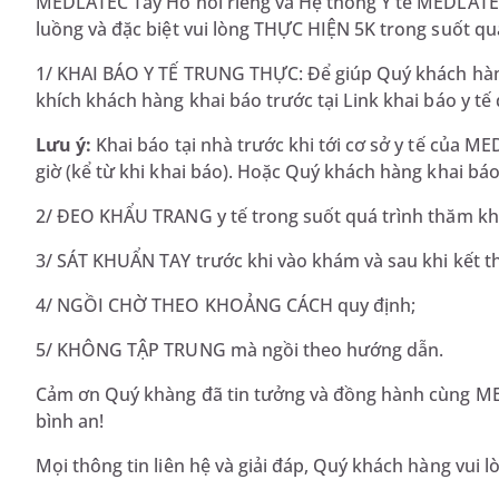
MEDLATEC Tây Hồ nói riêng và Hệ thống Y tế MEDLATEC
luồng và đặc biệt vui lòng THỰC HIỆN 5K trong suốt qu
1/ KHAI BÁO Y TẾ TRUNG THỰC: Để giúp Quý khách hàn
khích khách hàng khai báo trước tại Link khai báo y tế 
Lưu ý:
Khai báo tại nhà trước khi tới cơ sở y tế của ME
giờ (kể từ khi khai báo). Hoặc Quý khách hàng khai bá
2/ ĐEO KHẨU TRANG y tế trong suốt quá trình thăm 
3/ SÁT KHUẨN TAY trước khi vào khám và sau khi kết 
4/ NGỒI CHỜ THEO KHOẢNG CÁCH quy định;
5/ KHÔNG TẬP TRUNG mà ngồi theo hướng dẫn.
Cảm ơn Quý khàng đã tin tưởng và đồng hành cùng ME
bình an!
Mọi thông tin liên hệ và giải đáp, Quý khách hàng vui lò