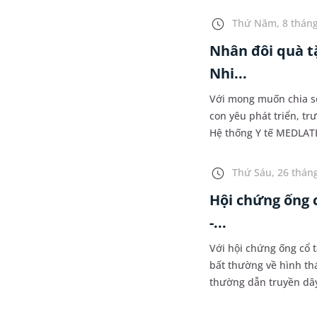
ngàn Gói miễn phí khá
sinh thiết vú chân khô
Thứ Năm, 8 tháng
Nhân đôi quà t
Nhi...
Với mong muốn chia sẻ
con yêu phát triển, t
Hệ thống Y tế MEDLAT
phí Gói kiểm tra vi ch
dịch vụ lấy mẫu xét n
Thứ Sáu, 26 tháng
Hội chứng ống 
-...
Với hội chứng ống cổ t
bất thường về hình thá
thường dẫn truyền dây
phương pháp vàng này
khám sau 2 năm chung 