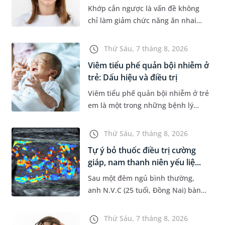
Khớp cắn ngược là vấn đề không
chỉ làm giảm chức năng ăn nhai
của trẻ mà còn làm mất đi sự cân
đối của khuôn mặt. Do đó, cần khắc
Thứ Sáu, 7 tháng 8, 2026
phục sớm tình trạng này để...
Viêm tiểu phế quản bội nhiễm ở
trẻ: Dấu hiệu và điều trị
Viêm tiểu phế quản bội nhiễm ở trẻ
em là một trong những bệnh lý
đường hô hấp nguy hiểm, thường
bùng phát vào thời điểm giao mùa.
Thứ Sáu, 7 tháng 8, 2026
Khi những tổn thương ban đầ...
Tự ý bỏ thuốc điều trị cường
giáp, nam thanh niên yếu liệ...
Sau một đêm ngủ bình thường,
anh N.V.C (25 tuổi, Đồng Nai) bàng
hoàng phát hiện yếu liệt 2 chân,
không thể vận động đi lại được. Kết
Thứ Sáu, 7 tháng 8, 2026