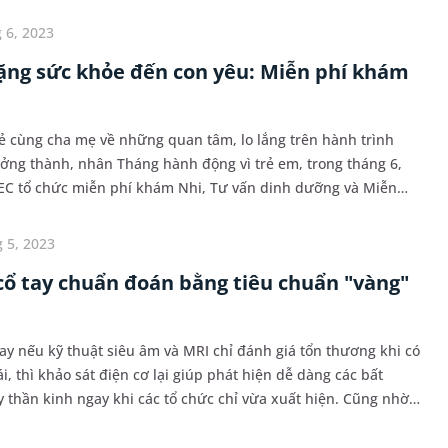
m và siêu âm vú, đồng thời giảm 20% kỹ thuật X-quang vú và
ng.
 6, 2023
ặng sức khỏe đến con yêu: Miễn phí khám
 cùng cha mẹ về những quan tâm, lo lắng trên hành trình
rưởng thành, nhân Tháng hành động vì trẻ em, trong tháng 6,
EC tổ chức miễn phí khám Nhi, Tư vấn dinh dưỡng và Miễn
ất cho tất cả trẻ đến tại cơ sở khám chữa bệnh, hoặc sử dụng
ghiệm tận nơi.
 5, 2023
cổ tay chuẩn đoán bằng tiêu chuẩn "vàng"
ay nếu kỹ thuật siêu âm và MRI chỉ đánh giá tổn thương khi có
i, thì khảo sát điện cơ lại giúp phát hiện dễ dàng các bất
 thần kinh ngay khi các tổ chức chỉ vừa xuất hiện. Cũng nhờ
, nam bệnh nhân, 58 tuổi đến Bệnh viện Đa khoa MEDLATEC
sống với những khó chịu, tê bì bàn tay trái đã tìm được