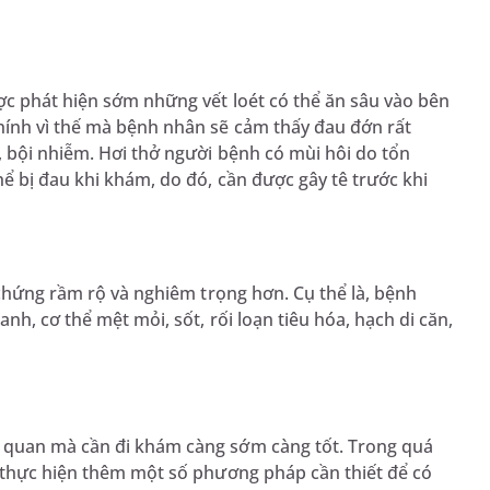
ợc phát hiện sớm những vết loét có thể ăn sâu vào bên
hính vì thế mà bệnh nhân sẽ cảm thấy đau đớn rất
 bội nhiễm. Hơi thở người bệnh có mùi hôi do tổn
ể bị đau khi khám, do đó, cần được gây tê trước khi
 chứng rầm rộ và nghiêm trọng hơn. Cụ thể là, bệnh
h, cơ thể mệt mỏi, sốt, rối loạn tiêu hóa, hạch di căn,
 quan mà cần đi khám càng sớm càng tốt. Trong quá
n thực hiện thêm một số phương pháp cần thiết để có