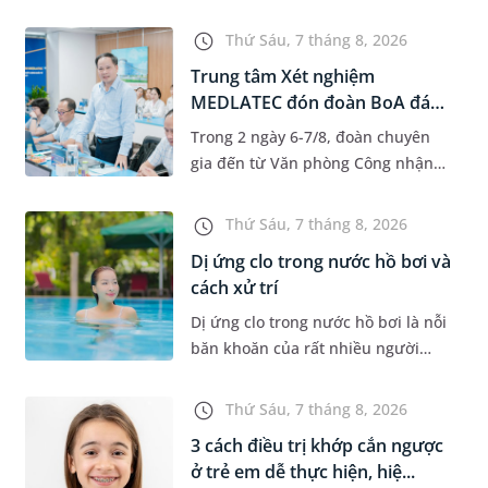
độ tuổi 35 - 50. Khi được chẩn đoán
mắc bệnh, nhiều người thường
Thứ Sáu, 7 tháng 8, 2026
băn khoăn u nang tuyến v...
Trung tâm Xét nghiệm
MEDLATEC đón đoàn BoA đánh
giá giám...
Trong 2 ngày 6-7/8, đoàn chuyên
gia đến từ Văn phòng Công nhận
Chất lượng quốc gia (BoA) đã ghi
nhận và đánh giá cao nỗ lực duy trì
Thứ Sáu, 7 tháng 8, 2026
hệ thống quản lý chất lượ...
Dị ứng clo trong nước hồ bơi và
cách xử trí
Dị ứng clo trong nước hồ bơi là nỗi
băn khoăn của rất nhiều người
thích bơi lội, đặc biệt là những
trường hợp thường xuyên bơi ở
Thứ Sáu, 7 tháng 8, 2026
những hồ bơi nhân tạo. Bài v...
3 cách điều trị khớp cắn ngược
ở trẻ em dễ thực hiện, hiệ...