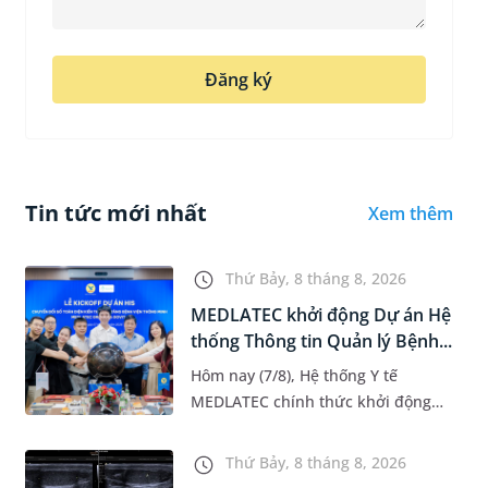
Đăng ký
Tin tức mới nhất
Xem thêm
Thứ Bảy, 8 tháng 8, 2026
MEDLATEC khởi động Dự án Hệ
thống Thông tin Quản lý Bệnh...
Hôm nay (7/8), Hệ thống Y tế
MEDLATEC chính thức khởi động
Dự án Hệ thống Thông tin Quản lý
Bệnh viện (HIS - Hospital
Thứ Bảy, 8 tháng 8, 2026
Information System) giai đoạn mới.