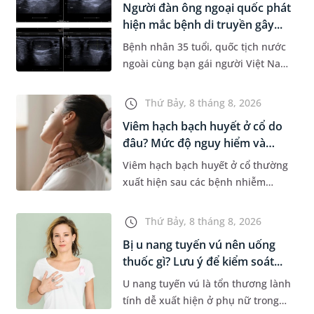
Người đàn ông ngoại quốc phát
Dự á...
hiện mắc bệnh di truyền gây...
Bệnh nhân 35 tuổi, quốc tịch nước
ngoài cùng bạn gái người Việt Nam
đến MEDLATEC khám sức khỏe tiền
hôn nhân. Qua thăm khám và làm
Thứ Bảy, 8 tháng 8, 2026
các xét nghiệm chuyên sâu,...
Viêm hạch bạch huyết ở cổ do
đâu? Mức độ nguy hiểm và
phư...
Viêm hạch bạch huyết ở cổ thường
xuất hiện sau các bệnh nhiễm
trùng nhưng cũng có thể liên quan
đến lao hạch hoặc ung thư. Để tìm
Thứ Bảy, 8 tháng 8, 2026
hiểu nguyên nhân gây viêm,...
Bị u nang tuyến vú nên uống
thuốc gì? Lưu ý để kiểm soát...
U nang tuyến vú là tổn thương lành
tính dễ xuất hiện ở phụ nữ trong