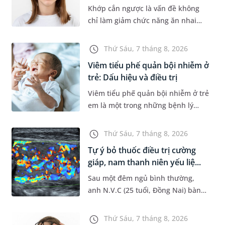
Khớp cắn ngược là vấn đề không
chỉ làm giảm chức năng ăn nhai
của trẻ mà còn làm mất đi sự cân
đối của khuôn mặt. Do đó, cần khắc
Thứ Sáu, 7 tháng 8, 2026
phục sớm tình trạng này để...
Viêm tiểu phế quản bội nhiễm ở
trẻ: Dấu hiệu và điều trị
Viêm tiểu phế quản bội nhiễm ở trẻ
em là một trong những bệnh lý
đường hô hấp nguy hiểm, thường
bùng phát vào thời điểm giao mùa.
Thứ Sáu, 7 tháng 8, 2026
Khi những tổn thương ban đầ...
Tự ý bỏ thuốc điều trị cường
giáp, nam thanh niên yếu liệ...
Sau một đêm ngủ bình thường,
anh N.V.C (25 tuổi, Đồng Nai) bàng
hoàng phát hiện yếu liệt 2 chân,
không thể vận động đi lại được. Kết
Thứ Sáu, 7 tháng 8, 2026