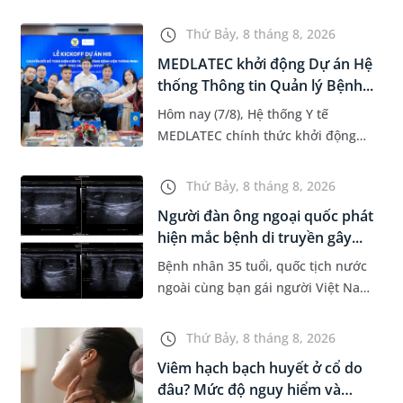
tuổi đi khám có chẩn đoán sốt xuất
huyết Dengue và phải nhập viện
Thứ Bảy, 8 tháng 8, 2026
điều trị ngay để tránh bi...
MEDLATEC khởi động Dự án Hệ
thống Thông tin Quản lý Bệnh...
Hôm nay (7/8), Hệ thống Y tế
MEDLATEC chính thức khởi động
Dự án Hệ thống Thông tin Quản lý
Bệnh viện (HIS - Hospital
Thứ Bảy, 8 tháng 8, 2026
Information System) giai đoạn mới.
Người đàn ông ngoại quốc phát
Dự á...
hiện mắc bệnh di truyền gây...
Bệnh nhân 35 tuổi, quốc tịch nước
ngoài cùng bạn gái người Việt Nam
đến MEDLATEC khám sức khỏe tiền
hôn nhân. Qua thăm khám và làm
Thứ Bảy, 8 tháng 8, 2026
các xét nghiệm chuyên sâu,...
Viêm hạch bạch huyết ở cổ do
đâu? Mức độ nguy hiểm và