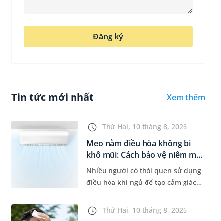
Đăng ký
Tin tức mới nhất
Xem thêm
Thứ Hai, 10 tháng 8, 2026
Mẹo nằm điều hòa không bị
khô mũi: Cách bảo vệ niêm mạc
m...
Nhiều người có thói quen sử dụng
điều hòa khi ngủ để tạo cảm giác
dễ chịu trong những ngày nóng
bức. Tuy nhiên, không ít trường
Thứ Hai, 10 tháng 8, 2026
hợp lại gặp tình trạng khô mũ...