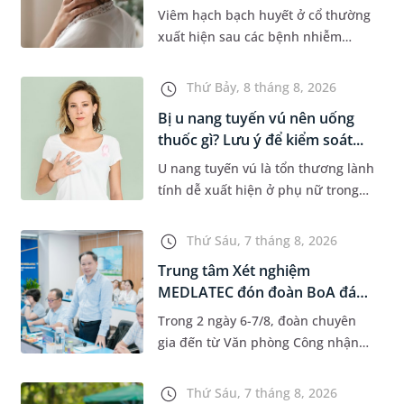
phư...
Viêm hạch bạch huyết ở cổ thường
xuất hiện sau các bệnh nhiễm
trùng nhưng cũng có thể liên quan
đến lao hạch hoặc ung thư. Để tìm
Thứ Bảy, 8 tháng 8, 2026
hiểu nguyên nhân gây viêm,...
Bị u nang tuyến vú nên uống
thuốc gì? Lưu ý để kiểm soát...
U nang tuyến vú là tổn thương lành
tính dễ xuất hiện ở phụ nữ trong
độ tuổi 35 - 50. Khi được chẩn đoán
mắc bệnh, nhiều người thường
Thứ Sáu, 7 tháng 8, 2026
băn khoăn u nang tuyến v...
Trung tâm Xét nghiệm
MEDLATEC đón đoàn BoA đánh
giá giám...
Trong 2 ngày 6-7/8, đoàn chuyên
gia đến từ Văn phòng Công nhận
Chất lượng quốc gia (BoA) đã ghi
nhận và đánh giá cao nỗ lực duy trì
Thứ Sáu, 7 tháng 8, 2026