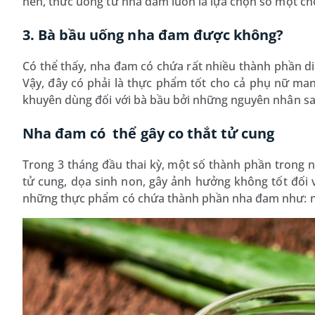
nên, thức uống từ nha đam luôn là lựa chọn số một c
3. Bà bầu uống nha đam được không?
Có thể thấy, nha đam có chứa rất nhiều thành phần din
Vậy, đây có phải là thực phẩm tốt cho cả phụ nữ m
khuyên dùng đối với bà bầu bởi những nguyên nhân s
Nha đam có thể gây co thắt tử cung
Trong 3 tháng đầu thai kỳ, một số thành phần trong nh
tử cung, dọa sinh non, gây ảnh hưởng không tốt đối v
những thực phẩm có chứa thành phần nha đam như: n