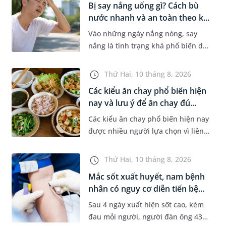
Bị say nắng uống gì? Cách bù
nước nhanh và an toàn theo k...
Vào những ngày nắng nóng, say
nắng là tình trạng khá phổ biến do
cơ thể mất nước và rối loạn điều
hòa thân nhiệt, thường gặp ở
Thứ Hai, 10 tháng 8, 2026
người hoạt động ngoài trời. Nh...
Các kiểu ăn chay phổ biến hiện
nay và lưu ý để ăn chay đú...
Các kiểu ăn chay phổ biến hiện nay
được nhiều người lựa chọn vì liên
quan đến sức khỏe, tôn giáo hoặc
lối sống lành mạnh. Tuy nhiên,
Thứ Hai, 10 tháng 8, 2026
không phải ai cũng hiểu...
Mắc sốt xuất huyết, nam bệnh
nhân có nguy cơ diễn tiến bệ...
Sau 4 ngày xuất hiện sốt cao, kèm
đau mỏi người, người đàn ông 43