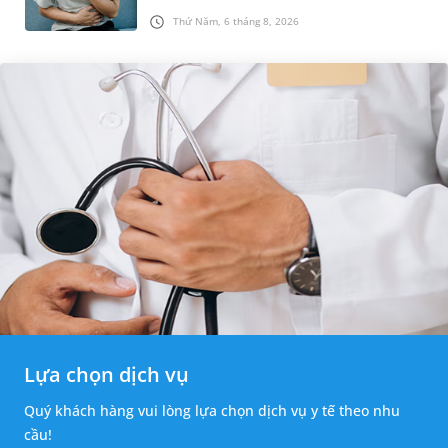
khác. Dựa theo nguyên nhân cụ thể, bác sĩ sẽ
Thứ Năm, 6 tháng 8, 2026
cân nhắc chỉ định p...
Lựa chọn dịch vụ
Quý khách hàng vui lòng lựa chọn dịch vụ y tế theo nhu
cầu!