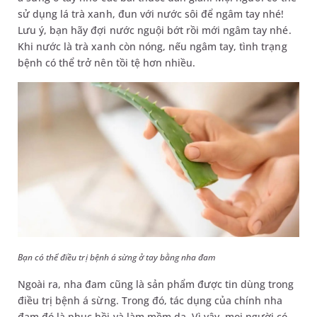
sử dụng lá trà xanh, đun với nước sôi để ngâm tay nhé!
Lưu ý, bạn hãy đợi nước nguội bớt rồi mới ngâm tay nhé.
Khi nước là trà xanh còn nóng, nếu ngâm tay, tình trạng
bệnh có thể trở nên tồi tệ hơn nhiều.
Bạn có thể điều trị bệnh á sừng ở tay bằng nha đam
Ngoài ra, nha đam cũng là sản phẩm được tin dùng trong
điều trị bệnh á sừng. Trong đó, tác dụng của chính nha
đam đó là phục hồi và làm mềm da. Vì vậy, mọi người có