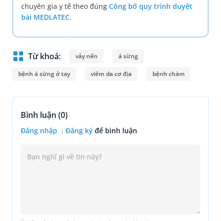
chuyên gia y tế theo đúng
Công bố quy trình duyệt
bài MEDLATEC.
Từ khoá:
vảy nến
á sừng
bệnh á sừng ở tay
viêm da cơ địa
bệnh chàm
Bình luận (
0
)
Đăng nhập
Đăng ký
để bình luận