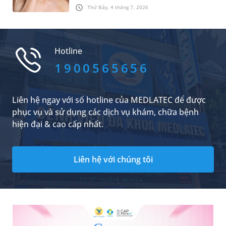
ngứa da. Một thắc mắc chung của rất nhiều
Thứ Bảy, 4 tháng 7, 2026
người là “Yoosun rau má có bôi lên mặt được
không”. Bài viết dưới đây sẽ đưa ra câu trả lời và
một số lưu ý dành cho bạn.
Hotline
1900565656
Liên hệ ngay với số hotline của MEDLATEC để được
phục vụ và sử dụng các dịch vụ khám, chữa bệnh
hiện đại & cao cấp nhất.
Liên hệ với chúng tôi