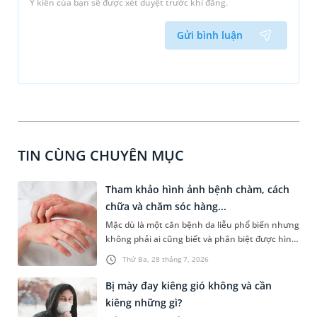
Ý kiến của bạn sẽ được xét duyệt trước khi đăng.
Gửi bình luận
TIN CÙNG CHUYÊN MỤC
Tham khảo hình ảnh bệnh chàm, cách
chữa và chăm sóc hàng...
Mặc dù là một căn bệnh da liễu phổ biến nhưng
không phải ai cũng biết và phân biệt được hình
ảnh bệnh chàm ở từng thể. Bài viết sau sẽ giúp
Thứ Ba, 28 tháng 7, 2026
bạn đọc không chỉ nhận biết dễ dàng dấu hiệu
của từng bệnh chàm mà còn chia sẻ những lưu
Bị mày đay kiêng gió không và cần
ý quan trọng trong chăm sóc, điều trị giúp bệnh
kiêng những gì?
nhanh khỏi.