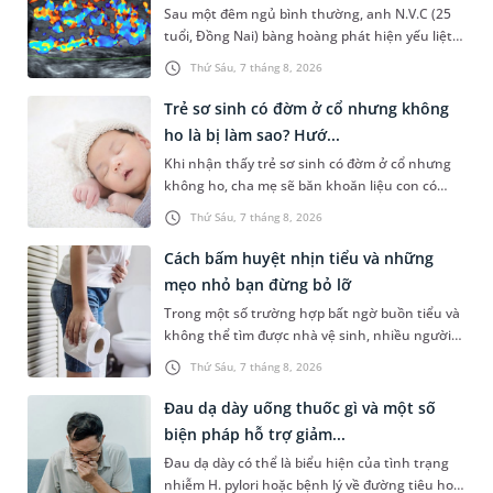
Sau một đêm ngủ bình thường, anh N.V.C (25
tuổi, Đồng Nai) bàng hoàng phát hiện yếu liệt 2
chân, không thể vận động đi lại được. Kết quả
Thứ Sáu, 7 tháng 8, 2026
thăm khám tại Phòng...
Trẻ sơ sinh có đờm ở cổ nhưng không
ho là bị làm sao? Hướ...
Khi nhận thấy trẻ sơ sinh có đờm ở cổ nhưng
không ho, cha mẹ sẽ băn khoăn liệu con có
đang mắc bệnh đường hô hấp hay không.
Thứ Sáu, 7 tháng 8, 2026
Những chia sẻ dưới đây sẽ giúp ch...
Cách bấm huyệt nhịn tiểu và những
mẹo nhỏ bạn đừng bỏ lỡ
Trong một số trường hợp bất ngờ buồn tiểu và
không thể tìm được nhà vệ sinh, nhiều người
đã áp dụng phương pháp bấm huyệt nhịn tiểu.
Thứ Sáu, 7 tháng 8, 2026
Vậy cách bấm huyệt nhịn...
Đau dạ dày uống thuốc gì và một số
biện pháp hỗ trợ giảm...
Đau dạ dày có thể là biểu hiện của tình trạng
nhiễm H. pylori hoặc bệnh lý về đường tiêu hoá