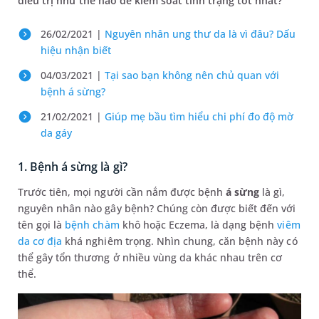
điều trị như thế nào để kiểm soát tình trạng tốt nhất?
26/02/2021 |
Nguyên nhân ung thư da là vì đâu? Dấu
hiệu nhận biết
04/03/2021 |
Tại sao bạn không nên chủ quan với
bệnh á sừng?
21/02/2021 |
Giúp mẹ bầu tìm hiểu chi phí đo độ mờ
da gáy
1. Bệnh á sừng là gì?
Trước tiên, mọi người cần nắm được bệnh
á sừng
là gì,
nguyên nhân nào gây bệnh? Chúng còn được biết đến với
tên gọi là
bệnh chàm
khô hoặc Eczema, là dạng bệnh
viêm
da cơ địa
khá nghiêm trọng. Nhìn chung, căn bệnh này có
thể gây tổn thương ở nhiều vùng da khác nhau trên cơ
thể.