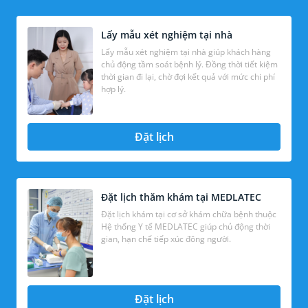
Lấy mẫu xét nghiệm tại nhà
Lấy mẫu xét nghiệm tại nhà giúp khách hàng
chủ động tầm soát bệnh lý. Đồng thời tiết kiệm
thời gian đi lại, chờ đợi kết quả với mức chi phí
hợp lý.
Đặt lịch
Đặt lịch thăm khám tại MEDLATEC
Đặt lịch khám tại cơ sở khám chữa bệnh thuộc
Hệ thống Y tế MEDLATEC giúp chủ động thời
gian, hạn chế tiếp xúc đông người.
Đặt lịch