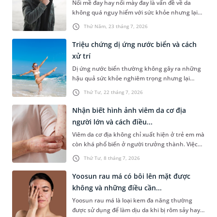
Nổi mề đay hay nổi mày đay là vấn đề về da
không quá nguy hiểm với sức khỏe nhưng lại
khiến người bệnh rất khó chịu. Do đó, người
Thứ Năm, 23 tháng 7, 2026
bệnh cần biết cách chăm sóc cơ thể để cảm
thấy dễ chịu hơn và tránh ảnh hưởng đến công
Triệu chứng dị ứng nước biển và cách
việc, sinh hoạt hàng ngày. Theo kinh nghiệm
xử trí
dân gian, cần kiêng gió khi bị nổi mày đay. Vậy
Dị ứng nước biển thường không gây ra những
thực hư ra sao? Bị mày đay kiêng gió không và
hậu quả sức khỏe nghiêm trọng nhưng lại
cần kiêng những gì để nhanh khỏi bệnh?
khiến người bệnh rất khó chịu. Bài viết dưới
Thứ Tư, 22 tháng 7, 2026
đây sẽ giúp bạn hiểu rõ để nhận biết triệu
chứng dị ứng với nước biến và đưa ra một số
Nhận biết hình ảnh viêm da cơ địa
gợi ý xử trí, kiểm soát hiệu quả tình trạng này.
người lớn và cách điều...
Viêm da cơ địa không chỉ xuất hiện ở trẻ em mà
còn khá phổ biến ở người trưởng thành. Việc
nhận biết sớm hình ảnh viêm da cơ địa người
Thứ Tư, 8 tháng 7, 2026
lớn có thể giúp người bệnh chủ động thăm
khám, điều trị đúng cách và hạn chế các biến
Yoosun rau má có bôi lên mặt được
chứng ảnh hưởng đến chất lượng cuộc sống.
không và những điều cần...
Yoosun rau má là loại kem đa năng thường
được sử dụng để làm dịu da khi bị rôm sảy hay