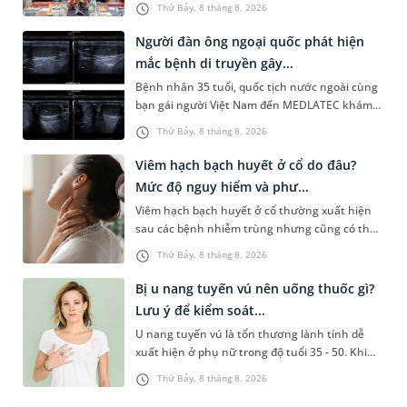
Thứ Bảy, 8 tháng 8, 2026
System) giai đoạn mới. Dự á...
Người đàn ông ngoại quốc phát hiện
mắc bệnh di truyền gây...
Bệnh nhân 35 tuổi, quốc tịch nước ngoài cùng
bạn gái người Việt Nam đến MEDLATEC khám
sức khỏe tiền hôn nhân. Qua thăm khám và
Thứ Bảy, 8 tháng 8, 2026
làm các xét nghiệm chuyên sâu,...
Viêm hạch bạch huyết ở cổ do đâu?
Mức độ nguy hiểm và phư...
Viêm hạch bạch huyết ở cổ thường xuất hiện
sau các bệnh nhiễm trùng nhưng cũng có thể
liên quan đến lao hạch hoặc ung thư. Để tìm
Thứ Bảy, 8 tháng 8, 2026
hiểu nguyên nhân gây viêm,...
Bị u nang tuyến vú nên uống thuốc gì?
Lưu ý để kiểm soát...
U nang tuyến vú là tổn thương lành tính dễ
xuất hiện ở phụ nữ trong độ tuổi 35 - 50. Khi
được chẩn đoán mắc bệnh, nhiều người
Thứ Bảy, 8 tháng 8, 2026
thường băn khoăn u nang tuyến v...