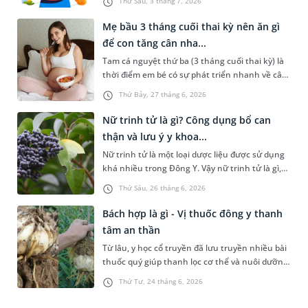
Thứ Sáu, 3 tháng 7, 2026
thắc mắc rất nhiều vấn đề, bao gồm ăn gì để
niêm mạc đẹp trước khi chuyển phôi. Bài viết
Mẹ bầu 3 tháng cuối thai kỳ nên ăn gì
sau đây sẽ chia sẻ chi tiết hơn về chủ đề này để
để con tăng cân nha...
chị em tham khảo.
Tam cá nguyệt thứ ba (3 tháng cuối thai kỳ) là
thời điểm em bé có sự phát triển nhanh về cân
nặng, đồng thời hoàn thiện các cơ quan nội
Thứ Bảy, 27 tháng 6, 2026
tạng quan trọng như não bộ, hệ hô hấp và hệ
xương khớp. Nhiều mẹ bầu khi đi siêu âm ở
Nữ trinh tử là gì? Công dụng bổ can
những tuần cuối cảm thấy vô cùng lo lắng khi
thận và lưu ý y khoa...
bác sĩ thông báo chỉ số cân nặng của con nhẹ
Nữ trinh tử là một loại dược liệu được sử dụng
hơn so với tiêu chuẩn tuần tuổi. Vậy 3 tháng
khá nhiều trong Đông Y. Vậy nữ trinh tử là gì,
cuối thai kỳ nên ăn gì để con tăng cân nhanh
đặc tính sinh học và công dụng như thế nào?
và khỏe mạnh?
Thứ Sáu, 26 tháng 6, 2026
Những kiến thức này sẽ được chia sẻ trong bài
viết sau đây.
Bách hợp là gì - Vị thuốc đông y thanh
tâm an thần
Từ lâu, y học cổ truyền đã lưu truyền nhiều bài
thuốc quý giúp thanh lọc cơ thể và nuôi dưỡng
tinh thần. Trong số, bách hợp được biết đến là
Thứ Tư, 24 tháng 6, 2026
một vị thuốc có khả năng thanh tâm, an thần
và nhuận phế ưu việt. Vậy bách hợp là gì và loại