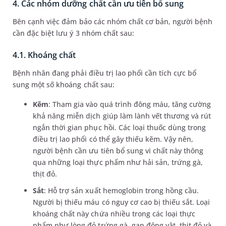
4. Các nhóm dưỡng chất cần ưu tiên bổ sung
Bên cạnh việc đảm bảo các nhóm chất cơ bản, người bệnh
cần đặc biệt lưu ý 3 nhóm chất sau:
4.1. Khoáng chất
Bệnh nhân đang phải điều trị lao phổi cần tích cực bổ
sung một số khoáng chất sau:
Kẽm
: Tham gia vào quá trình đông máu, tăng cường
khả năng miễn dịch giúp làm lành vết thương và rút
ngắn thời gian phục hồi. Các loại thuốc dùng trong
điều trị lao phổi có thể gây thiếu kẽm. Vậy nên,
người bệnh cần ưu tiên bổ sung vi chất này thông
qua những loại thực phẩm như hải sản, trứng gà,
thịt đỏ.
Sắt
: Hỗ trợ sản xuất hemoglobin trong hồng cầu.
Người bị thiếu máu có nguy cơ cao bị thiếu sắt. Loại
khoáng chất này chứa nhiều trong các loại thực
phẩm như lòng đỏ trứng gà, gan động vật, thịt đỏ và