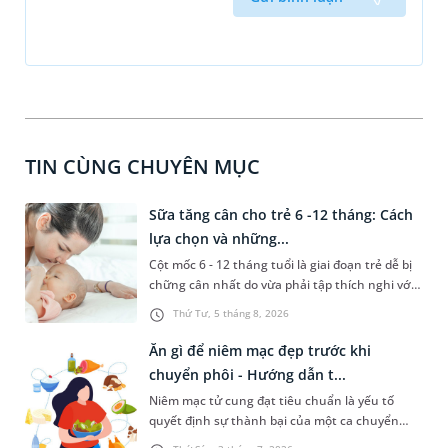
TIN CÙNG CHUYÊN MỤC
Sữa tăng cân cho trẻ 6 -12 tháng: Cách
lựa chọn và những...
Cột mốc 6 - 12 tháng tuổi là giai đoạn trẻ dễ bị
chững cân nhất do vừa phải tập thích nghi với
chế độ ăn dặm, vừa dễ gặp các vấn đề rối loạn
Thứ Tư, 5 tháng 8, 2026
tiêu hóa. Lựa chọn đúng dòng sữa tăng cân cho
trẻ 6 - 12 tháng phù hợp với thể trạng sẽ giúp
Ăn gì để niêm mạc đẹp trước khi
con tối ưu hấp thu, nhanh chóng bắt kịp đà
chuyển phôi - Hướng dẫn t...
tăng trưởng chuẩn. Bài viết sau đây sẽ hướng
Niêm mạc tử cung đạt tiêu chuẩn là yếu tố
dẫn ba mẹ lựa chọn sữa phù hợp cho con và
quyết định sự thành bại của một ca chuyển
một số lưu ý không nên bỏ qua.
phôi IVF. Để đảm bảo điều này, chị em thường