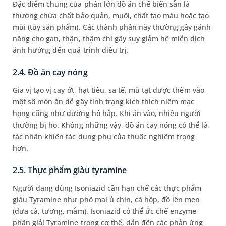
Đặc điểm chung của phần lớn đồ ăn chế biến sẵn là
thường chứa chất bảo quản, muối, chất tạo màu hoặc tạo
mùi (tùy sản phẩm). Các thành phần này thường gây gánh
nặng cho gan, thận, thậm chí gây suy giảm hệ miễn dịch
ảnh hưởng đến quá trình điều trị.
2.4. Đồ ăn cay nóng
Gia vị tạo vị cay ớt, hạt tiêu, sa tế, mù tạt được thêm vào
một số món ăn dễ gây tình trạng kích thích niêm mạc
họng cũng như đường hô hấp. Khi ăn vào, nhiều người
thường bị ho. Không những vậy, đồ ăn cay nóng có thể là
tác nhân khiến tác dụng phụ của thuốc nghiêm trọng
hơn.
2.5. Thực phẩm giàu tyramine
Người đang dùng Isoniazid cần hạn chế các thực phẩm
giàu Tyramine như phô mai ủ chín, cá hộp, đồ lên men
(dưa cà, tương, mắm). Isoniazid có thể ức chế enzyme
phân giải Tyramine trong cơ thể, dẫn đến các phản ứng