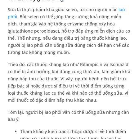
Sữa là thực phẩm khá giàu selen, tốt cho người mắc
lao
phổi
. Bởi selen có thể giúp tăng cường khả năng miễn
dịch, tham gia vào hệ thống enzyme chống oxy hóa
(glutathione peroxidase), hỗ trợ đáp ứng miễn dịch của cơ
thể. Thế nhưng, nếu đang điều trị bằng thuốc kháng lao,
người bị lao phổi cần uống sữa đúng cách để hạn chế các
tương tác không mong muốn.
Theo đó, các thuốc kháng lao như Rifampicin và Isoniazid
có thể bị ảnh hưởng khi dùng cùng thức ăn, làm giảm khả
năng hấp thu của thuốc. Vì vậy, người bệnh nên hỏi trực
tiếp bác sĩ hoặc dược sĩ điều trị về thời điểm uống từng
loại thuốc kháng lao cụ thể và khi nào có thể uống sữa, vì
mỗi thuốc có đặc điểm hấp thu khác nhau.
Tóm lại, người bị lao phổi vẫn có thể uống sữa nhưng cần
lưu ý:
Tham khảo ý kiến bác sĩ hoặc dược sĩ về thời điểm
uống sữa phù hợp với từng loại thuốc kháng lao