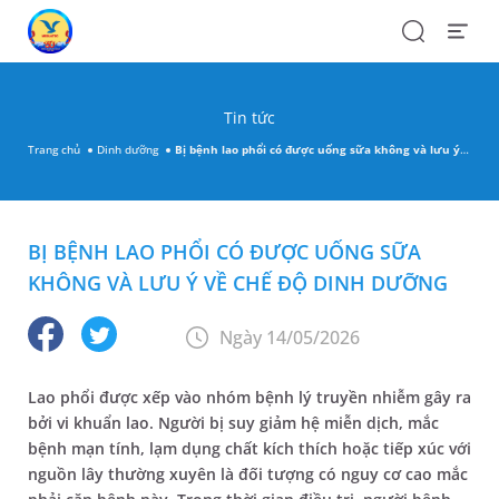
Search
Open
Menu
Tin tức
Trang chủ
Dinh dưỡng
Bị bệnh lao phổi có được uống sữa không và lưu ý về chế độ dinh dưỡng
BỊ BỆNH LAO PHỔI CÓ ĐƯỢC UỐNG SỮA
KHÔNG VÀ LƯU Ý VỀ CHẾ ĐỘ DINH DƯỠNG
Ngày 14/05/2026
Lao phổi được xếp vào nhóm bệnh lý truyền nhiễm gây ra
bởi vi khuẩn lao. Người bị suy giảm hệ miễn dịch, mắc
bệnh mạn tính, lạm dụng chất kích thích hoặc tiếp xúc với
nguồn lây thường xuyên là đối tượng có nguy cơ cao mắc