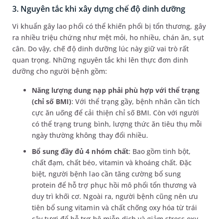
3. Nguyên tắc khi xây dựng chế độ dinh dưỡng
Vi khuẩn gây lao phổi có thể khiến phổi bị tổn thương, gây
ra nhiều triệu chứng như mệt mỏi, ho nhiều, chán ăn, sụt
cân. Do vậy, chế độ dinh dưỡng lúc này giữ vai trò rất
quan trọng. Những nguyên tắc khi lên thực đơn dinh
dưỡng cho người bệnh gồm:
Năng lượng dung nạp phải phù hợp với thể trạng
(chỉ số BMI)
: Với thể trạng gầy, bệnh nhân cần tích
cực ăn uống để cải thiện chỉ số BMI. Còn với người
có thể trạng trung bình, lượng thức ăn tiêu thụ mỗi
ngày thường không thay đổi nhiều.
Bổ sung đầy đủ 4 nhóm chất
: Bao gồm tinh bột,
chất đạm, chất béo, vitamin và khoáng chất. Đặc
biệt, người bệnh lao cần tăng cường bổ sung
protein để hỗ trợ phục hồi mô phổi tổn thương và
duy trì khối cơ. Ngoài ra, người bệnh cũng nên ưu
tiên bổ sung vitamin và chất chống oxy hóa từ trái
cây tươi để hỗ trợ hệ miễn dịch và giảm stress oxy