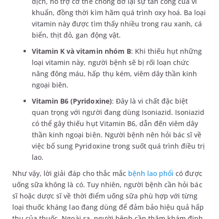
dịch, hỗ trợ cơ thể chống đỡ lại sự tấn công của vi
khuẩn, đồng thời kìm hãm quá trình oxy hoá. Ba loại
vitamin này được tìm thấy nhiều trong rau xanh, cá
biển, thịt đỏ, gan động vật.
Vitamin K và vitamin nhóm B
: Khi thiếu hụt những
loại vitamin này, người bệnh sẽ bị rối loạn chức
năng đông máu, hấp thụ kém, viêm dây thần kinh
ngoại biên.
Vitamin B6 (Pyridoxine)
: Đây là vi chất đặc biệt
quan trọng với người đang dùng Isoniazid. Isoniazid
có thể gây thiếu hụt Vitamin B6, dẫn đến viêm dây
thần kinh ngoại biên. Người bệnh nên hỏi bác sĩ về
việc bổ sung Pyridoxine trong suốt quá trình điều trị
lao.
Như vậy, lời giải đáp cho thắc mắc
bệnh lao phổi
có được
uống sữa không là có. Tuy nhiên, người bệnh cần hỏi bác
sĩ hoặc dược sĩ về thời điểm uống sữa phù hợp với từng
loại thuốc kháng lao đang dùng để đảm bảo hiệu quả hấp
thu của thuốc. Ngoài ra, người bệnh cần thăm khám định