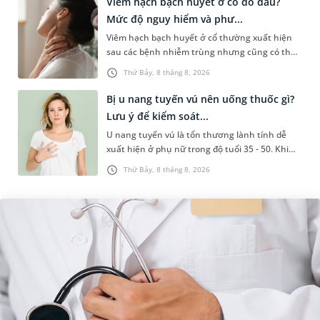
Viêm hạch bạch huyết ở cổ do đâu?
Mức độ nguy hiểm và phư...
Viêm hạch bạch huyết ở cổ thường xuất hiện
sau các bệnh nhiễm trùng nhưng cũng có thể
liên quan đến lao hạch hoặc ung thư. Để tìm
Thứ Bảy, 8 tháng 8, 2026
hiểu nguyên nhân gây viêm,...
Bị u nang tuyến vú nên uống thuốc gì?
Lưu ý để kiểm soát...
U nang tuyến vú là tổn thương lành tính dễ
xuất hiện ở phụ nữ trong độ tuổi 35 - 50. Khi
được chẩn đoán mắc bệnh, nhiều người
Thứ Bảy, 8 tháng 8, 2026
thường băn khoăn u nang tuyến v...