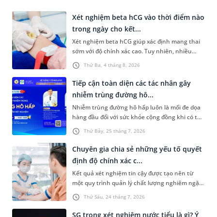
Xét nghiệm beta hCG vào thời điểm nào
trong ngày cho kết...
Xét nghiệm beta hCG giúp xác định mang thai
sớm với độ chính xác cao. Tuy nhiên, nhiều
người vẫn băn khoăn xét nghiệm beta hCG vào
Thứ Ba, 4 tháng 8, 2026
thời điểm nào trong ngày để yên tâm về độ
chính xác của kết quả nhận được. Bài viết dưới
Tiếp cận toàn diện các tác nhân gây
đây sẽ cùng bạn tìm hiểu về thời điểm xét
nhiễm trùng đường hô...
nghiệm và những điều nên lưu ý để đảm bảo độ
Nhiễm trùng đường hô hấp luôn là mối đe dọa
kết quả có tính chính xác cao.
hàng đầu đối với sức khỏe cộng đồng khi có thể
bùng phát bất kỳ lúc nào với vô số căn nguyên
Thứ Bảy, 25 tháng 7, 2026
phức tạp từ virus, vi khuẩn đến nấm và ký sinh
trùng. Việc chẩn đoán chậm trễ hoặc nhầm lẫn
Chuyên gia chia sẻ những yếu tố quyết
tác nhân không chỉ khiến việc điều trị kéo dài,
định độ chính xác c...
tốn kém mà còn làm gia tăng nguy cơ kháng
Kết quả xét nghiệm tin cậy được tạo nên từ
kháng sinh nghiêm trọng. Để tháo gỡ bài toán
một quy trình quản lý chất lượng nghiêm ngặt,
khó này, chương trình hội thảo trực tuyến số
xuyên suốt từ trước, trong và sau xét nghiệm.
11 do Hệ thống Y tế MEDLATEC tổ chức đã
Thứ Sáu, 24 tháng 7, 2026
Theo PGS.TS Nguyễn Thái Sơn - Giám đốc Hệ
mang đến giải pháp đột phá với chủ đề "Tiếp
thống Xét nghiệm MEDLATEC, chỉ khi mỗi công
cận toàn diện các tác nhân gây nhiễm trùng
SG trong xét nghiệm nước tiểu là gì? Ý