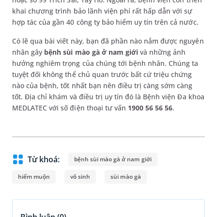
khai chương trình bảo lãnh viện phí rất hấp dẫn với sự
hợp tác của gần 40 công ty bảo hiểm uy tín trên cả nước.
Có lẽ qua bài viết này, bạn đã phần nào nắm được nguyên
nhân gây
bệnh sùi mào gà ở nam giới
và những ảnh
hưởng nghiêm trọng của chúng tới bệnh nhân. Chúng ta
tuyệt đối không thể chủ quan trước bất cứ triệu chứng
nào của bệnh, tốt nhất bạn nên điều trị càng sớm càng
tốt. Địa chỉ khám và điều trị uy tín đó là Bệnh viện Đa khoa
MEDLATEC với số điện thoại tư vấn
1900 56 56 56
.
Từ khoá:
bệnh sùi mào gà ở nam giới
hiếm muộn
vô sinh
sùi mào gà