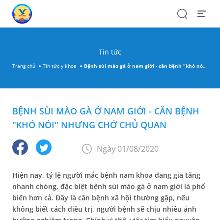
Search
Open
Menu
Tin tức
Trang chủ
Tin tức y khoa
Bệnh sùi mào gà ở nam giới - căn bệnh "khó nói" nhưng chớ chủ quan
BỆNH SÙI MÀO GÀ Ở NAM GIỚI - CĂN BỆNH
"KHÓ NÓI" NHƯNG CHỚ CHỦ QUAN
Ngày 01/08/2020
Hiện nay, tỷ lệ người mắc bệnh nam khoa đang gia tăng
nhanh chóng, đặc biệt bệnh sùi mào gà ở nam giới là phổ
biến hơn cả. Đây là căn bệnh xã hội thường gặp, nếu
không biết cách điều trị, người bệnh sẽ chịu nhiều ảnh