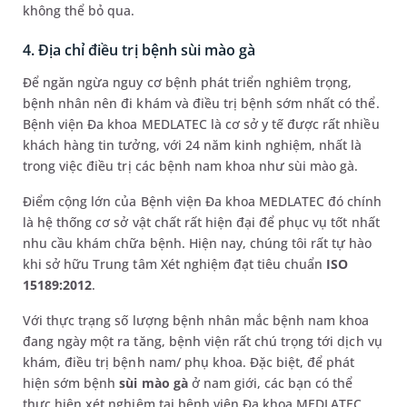
không thể bỏ qua.
4. Địa chỉ điều trị bệnh sùi mào gà
Để ngăn ngừa nguy cơ bệnh phát triển nghiêm trọng,
bệnh nhân nên đi khám và điều trị bệnh sớm nhất có thể.
Bệnh viện Đa khoa MEDLATEC là cơ sở y tế được rất nhiều
khách hàng tin tưởng, với 24 năm kinh nghiệm, nhất là
trong việc điều trị các bệnh nam khoa như sùi mào gà.
Điểm cộng lớn của Bệnh viện Đa khoa MEDLATEC đó chính
là hệ thống cơ sở vật chất rất hiện đại để phục vụ tốt nhất
nhu cầu khám chữa bệnh. Hiện nay, chúng tôi rất tự hào
khi sở hữu Trung tâm Xét nghiệm đạt tiêu chuẩn
ISO
15189:2012
.
Với thực trạng số lượng bệnh nhân mắc bệnh nam khoa
đang ngày một ra tăng, bệnh viện rất chú trọng tới dịch vụ
khám, điều trị bệnh nam/ phụ khoa. Đặc biệt, để phát
hiện sớm bệnh
sùi mào gà
ở nam giới, các bạn có thể
thực hiện xét nghiệm tại bệnh viện Đa khoa MEDLATEC.