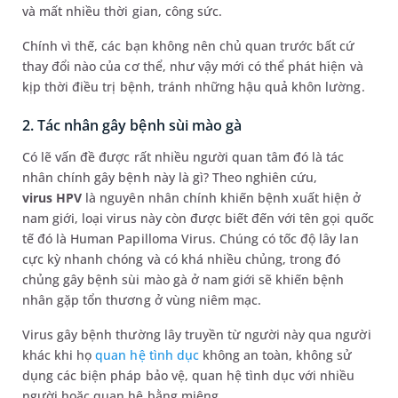
và mất nhiều thời gian, công sức.
Chính vì thế, các bạn không nên chủ quan trước bất cứ
thay đổi nào của cơ thể, như vậy mới có thể phát hiện và
kịp thời điều trị bệnh, tránh những hậu quả khôn lường.
2. Tác nhân gây bệnh sùi mào gà
Có lẽ vấn đề được rất nhiều người quan tâm đó là tác
nhân chính gây bệnh này là gì? Theo nghiên cứu,
virus HPV
là nguyên nhân chính khiến bệnh xuất hiện ở
nam giới, loại virus này còn được biết đến với tên gọi quốc
tế đó là Human Papilloma Virus. Chúng có tốc độ lây lan
cực kỳ nhanh chóng và có khá nhiều chủng, trong đó
chủng gây bệnh sùi mào gà ở nam giới sẽ khiến bệnh
nhân gặp tổn thương ở vùng niêm mạc.
Virus gây bệnh thường lây truyền từ người này qua người
khác khi họ
quan hệ tình dục
không an toàn, không sử
dụng các biện pháp bảo vệ, quan hệ tình dục với nhiều
người hoặc quan hệ bằng miệng,…