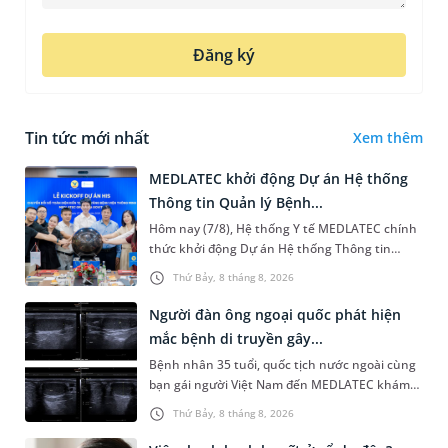
Đăng ký
Tin tức mới nhất
Xem thêm
MEDLATEC khởi động Dự án Hệ thống
Thông tin Quản lý Bệnh...
Hôm nay (7/8), Hệ thống Y tế MEDLATEC chính
thức khởi động Dự án Hệ thống Thông tin
Quản lý Bệnh viện (HIS - Hospital Information
Thứ Bảy, 8 tháng 8, 2026
System) giai đoạn mới. Dự á...
Người đàn ông ngoại quốc phát hiện
mắc bệnh di truyền gây...
Bệnh nhân 35 tuổi, quốc tịch nước ngoài cùng
bạn gái người Việt Nam đến MEDLATEC khám
sức khỏe tiền hôn nhân. Qua thăm khám và
Thứ Bảy, 8 tháng 8, 2026
làm các xét nghiệm chuyên sâu,...