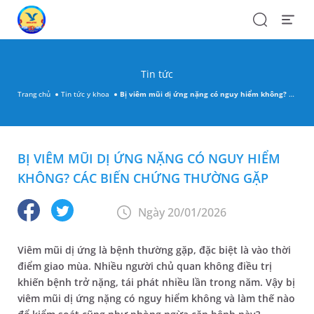
Search
Open
Menu
Tin tức
Trang chủ
Tin tức y khoa
Bị viêm mũi dị ứng nặng có nguy hiểm không? Các biến chứng thường gặp
BỊ VIÊM MŨI DỊ ỨNG NẶNG CÓ NGUY HIỂM
KHÔNG? CÁC BIẾN CHỨNG THƯỜNG GẶP
Ngày 20/01/2026
Viêm mũi dị ứng là bệnh thường gặp, đặc biệt là vào thời
điểm giao mùa. Nhiều người chủ quan không điều trị
khiến bệnh trở nặng, tái phát nhiều lần trong năm. Vậy bị
viêm mũi dị ứng nặng có nguy hiểm không và làm thế nào