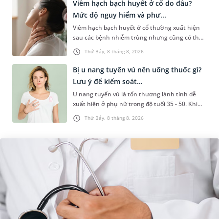
Viêm hạch bạch huyết ở cổ do đâu?
Mức độ nguy hiểm và phư...
Viêm hạch bạch huyết ở cổ thường xuất hiện
sau các bệnh nhiễm trùng nhưng cũng có thể
liên quan đến lao hạch hoặc ung thư. Để tìm
Thứ Bảy, 8 tháng 8, 2026
hiểu nguyên nhân gây viêm,...
Bị u nang tuyến vú nên uống thuốc gì?
Lưu ý để kiểm soát...
U nang tuyến vú là tổn thương lành tính dễ
xuất hiện ở phụ nữ trong độ tuổi 35 - 50. Khi
được chẩn đoán mắc bệnh, nhiều người
Thứ Bảy, 8 tháng 8, 2026
thường băn khoăn u nang tuyến v...