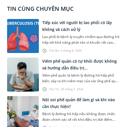
TIN CÙNG CHUYÊN MỤC
Tiếp xúc với người bị lao phổi có lây
không và cách xử lý
Lao phổi là bệnh lý truyền nhiễm qua đường hô
hấp với khả năng phát tán vi khuẩn rất cao
trong cộng đồng nếu không được kiểm soát
Thứ Ba, 4 tháng 8, 2026
tốt. Vậy khi tiếp xúc với người bị lao phổi có lây
không, những yếu tố nào làm tăng nguy cơ
Viêm phế quản có tự khỏi được không
mắc bệnh và bạn cần phải xử lý như thế nào để
và hướng dẫn điều trị...
bảo vệ sức khỏe một cách khoa học nhất? Bài
Viêm phế quản là bệnh lý đường hô hấp phổ
viết dưới đây sẽ giải đáp chi tiết toàn bộ thắc
biến, xảy ra khi niêm mạc của các ống phế quản
mắc trên, giúp bạn chủ động phòng ngừa và
bị sưng viêm và kích ứng. Bệnh gây ra những
tầm soát bệnh hiệu quả.
Thứ Tư, 29 tháng 7, 2026
cơn ho dai dẳng, đờm đặc và cảm giác tức ngực
khó chịu. Đối diện với căn bệnh này, hầu hết
Nội soi phế quản để làm gì và khi nào
người bệnh đều có chung một thắc mắc: "Viêm
cần thực hiện?
phế quản có tự khỏi được không hay bắt buộc
Bệnh lý đường hô hấp nếu không được chẩn
phải dùng thuốc điều trị?". Bài viết dưới đây sẽ
đoán chính xác sẽ rất khó điều trị dứt điểm.
cung cấp câu trả lời chi tiết giúp bạn chủ động
Trong các phương pháp chẩn đoán, nội soi phế
bảo vệ sức khỏe hệ hô hấp đúng cách.