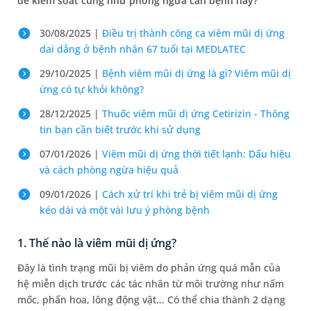
để kiểm soát cũng như phòng ngừa căn bệnh này?
30/08/2025 |
Điều trị thành công ca viêm mũi dị ứng
dai dẳng ở bệnh nhân 67 tuổi tại MEDLATEC
29/10/2025 |
Bệnh viêm mũi dị ứng là gì? Viêm mũi dị
ứng có tự khỏi không?
28/12/2025 |
Thuốc viêm mũi dị ứng Cetirizin​ - Thông
tin bạn cần biết trước khi sử dụng
07/01/2026 |
Viêm mũi dị ứng thời tiết lạnh: Dấu hiệu
và cách phòng ngừa hiệu quả
09/01/2026 |
Cách xử trí khi trẻ bị viêm mũi dị ứng
kéo dài và một vài lưu ý phòng bệnh
1. Thế nào là viêm mũi dị ứng?
Đây là tình trạng mũi bị viêm do phản ứng quá mẫn của
hệ miễn dịch trước các tác nhân từ môi trường như nấm
mốc, phấn hoa, lông động vật... Có thể chia thành 2 dạng