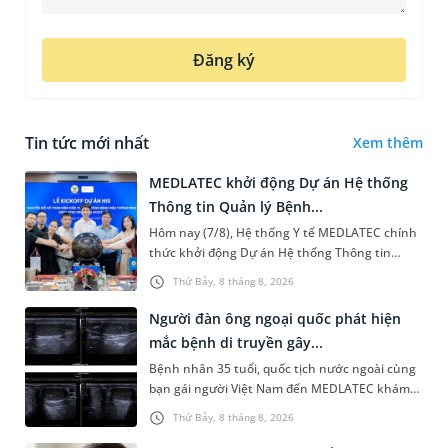
Đăng ký
Tin tức mới nhất
Xem thêm
MEDLATEC khởi động Dự án Hệ thống
Thông tin Quản lý Bệnh...
Hôm nay (7/8), Hệ thống Y tế MEDLATEC chính
thức khởi động Dự án Hệ thống Thông tin
Quản lý Bệnh viện (HIS - Hospital Information
Thứ Bảy, 8 tháng 8, 2026
System) giai đoạn mới. Dự á...
Người đàn ông ngoại quốc phát hiện
mắc bệnh di truyền gây...
Bệnh nhân 35 tuổi, quốc tịch nước ngoài cùng
bạn gái người Việt Nam đến MEDLATEC khám
sức khỏe tiền hôn nhân. Qua thăm khám và
Thứ Bảy, 8 tháng 8, 2026
làm các xét nghiệm chuyên sâu,...