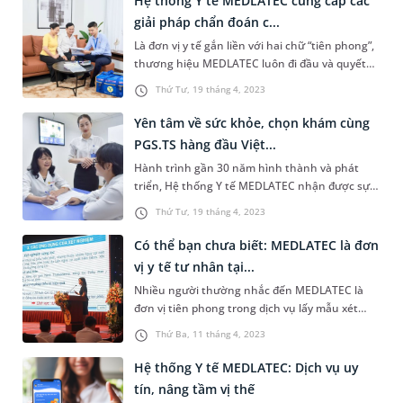
Hệ thống Y tế MEDLATEC cung cấp các
dấu ấn là một trong những cơ sở y tế tư nhân
giải pháp chẩn đoán c...
hiện đại hàng đầu Việt Nam.
Là đơn vị y tế gắn liền với hai chữ “tiên phong”,
thương hiệu MEDLATEC luôn đi đầu và quyết
liệt đến cùng trong việc ứng dụng các giải pháp
Thứ Tư, 19 tháng 4, 2023
khám chữa bệnh nhằm đáp ứng nhu cầu chăm
sóc sức khỏe ngày càng cao của người dân trên
Yên tâm về sức khỏe, chọn khám cùng
toàn quốc.
PGS.TS hàng đầu Việt...
Hành trình gần 30 năm hình thành và phát
triển, Hệ thống Y tế MEDLATEC nhận được sự
tín nhiệm chăm sóc sức khỏe của đông đảo
Thứ Tư, 19 tháng 4, 2023
người dân trên khắp mọi miền Tổ quốc. Một
trong những lý do hàng đầu khiến người dân
Có thể bạn chưa biết: MEDLATEC là đơn
tin chọn bởi MEDLATEC luôn là địa chỉ y tế uy
vị y tế tư nhân tại...
tín, quy tụ đội ngũ chuyên gia đầu ngành của
Nhiều người thường nhắc đến MEDLATEC là
Việt Nam.
đơn vị tiên phong trong dịch vụ lấy mẫu xét
nghiệm tận nơi, có hệ thống chi nhánh, văn
Thứ Ba, 11 tháng 4, 2023
phòng phủ rộng khắp Việt Nam; nhưng ít ai
nhắc đến "MEDLATEC là đơn vị y tế tư nhân
Hệ thống Y tế MEDLATEC: Dịch vụ uy
được cấp chứng chỉ đào tạo cho các y, bác sĩ".
tín, nâng tầm vị thế
Và đây là điều chúng tôi muốn nói đến trong bài