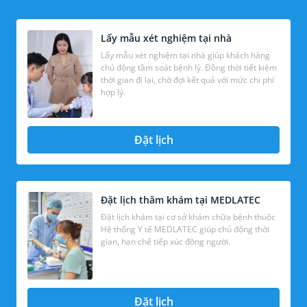
Lấy mẫu xét nghiệm tại nhà
Lấy mẫu xét nghiệm tại nhà giúp khách hàng
chủ động tầm soát bệnh lý. Đồng thời tiết kiệm
thời gian đi lại, chờ đợi kết quả với mức chi phí
hợp lý.
Đặt lịch
Đặt lịch thăm khám tại MEDLATEC
Đặt lịch khám tại cơ sở khám chữa bệnh thuộc
Hệ thống Y tế MEDLATEC giúp chủ động thời
gian, hạn chế tiếp xúc đông người.
Đặt lịch