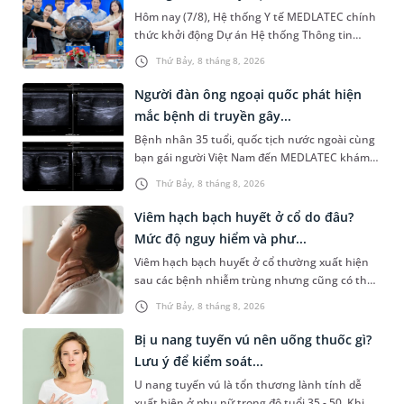
Hôm nay (7/8), Hệ thống Y tế MEDLATEC chính
thức khởi động Dự án Hệ thống Thông tin
Quản lý Bệnh viện (HIS - Hospital Information
Thứ Bảy, 8 tháng 8, 2026
System) giai đoạn mới. Dự á...
Người đàn ông ngoại quốc phát hiện
mắc bệnh di truyền gây...
Bệnh nhân 35 tuổi, quốc tịch nước ngoài cùng
bạn gái người Việt Nam đến MEDLATEC khám
sức khỏe tiền hôn nhân. Qua thăm khám và
Thứ Bảy, 8 tháng 8, 2026
làm các xét nghiệm chuyên sâu,...
Viêm hạch bạch huyết ở cổ do đâu?
Mức độ nguy hiểm và phư...
Viêm hạch bạch huyết ở cổ thường xuất hiện
sau các bệnh nhiễm trùng nhưng cũng có thể
liên quan đến lao hạch hoặc ung thư. Để tìm
Thứ Bảy, 8 tháng 8, 2026
hiểu nguyên nhân gây viêm,...
Bị u nang tuyến vú nên uống thuốc gì?
Lưu ý để kiểm soát...
U nang tuyến vú là tổn thương lành tính dễ
xuất hiện ở phụ nữ trong độ tuổi 35 - 50. Khi