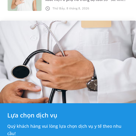
được chẩn đoán mắc bệnh, nhiều người
Thứ Bảy, 8 tháng 8, 2026
thường băn khoăn u nang tuyến v...
Lựa chọn dịch vụ
Quý khách hàng vui lòng lựa chọn dịch vụ y tế theo nhu
cầu!