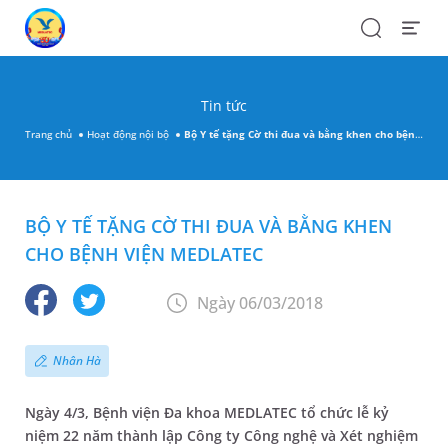
Search
Open
Menu
Tin tức
Trang chủ
Hoạt động nội bộ
Bộ Y tế tặng Cờ thi đua và bằng khen cho bệnh viện MEDLATEC
BỘ Y TẾ TẶNG CỜ THI ĐUA VÀ BẰNG KHEN
CHO BỆNH VIỆN MEDLATEC
Ngày 06/03/2018
Nhân Hà
Ngày 4/3, Bệnh viện Đa khoa MEDLATEC tổ chức lễ kỷ
niệm 22 năm thành lập Công ty Công nghệ và Xét nghiệm