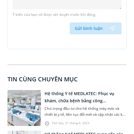
Ý kiến của bạn sẽ được xét duyệt trước khi đăng.
Gửi bình luận
TIN CÙNG CHUYÊN MỤC
Hệ thống Y tế MEDLATEC: Phục vụ
khám, chữa bệnh bằng công...
Chú trọng đầu tư cho hệ thống máy móc và
thiết bị y tế, liên tục đổi mới và cập nhật các kỹ
thuật tiên tiến bậc nhất của y học thế giới, sau
Thứ Sáu, 21 tháng 4, 2023
hành trình gần 30 năm hình thành và phát
triển, Hệ thống Y tế MEDLATEC đã và đang ghi