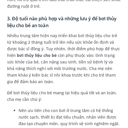
đường ruột ở trẻ.
3. Độ tuổi nào phù hợp và những lưu ý để bơi thủy
liệu cho bé an toàn
Nhiều trung tâm hiện nay triển khai bơi thủy liệu cho trẻ
từ khoảng 2 tháng tuổi trở lên nếu sức khỏe ổn định và
được bác sĩ đồng ý. Tuy nhiên, thời điểm phù hợp để thực
hiện
bơi thủy liệu cho bé
còn phụ thuộc vào: tình trạng
sức khỏe của bé, cân nặng sau sinh, tiền sử bệnh lý và
khả năng thích nghi với môi trường nước. Cha mẹ nên
tham khảo ý kiến bác sĩ nhi khoa trước khi cho trẻ tham
gia để đảm bảo an toàn.
Để bơi thủy liệu cho bé mang lại hiệu quả tốt và an toàn,
cha mẹ cần chú ý:
Nên ưu tiên cho con bơi ở trung tâm có hệ thống
nước sạch, thiết bị đạt tiêu chuẩn, nhân viên được
đào tạo chuyên môn, quy trình vệ sinh nghiêm ngặt.