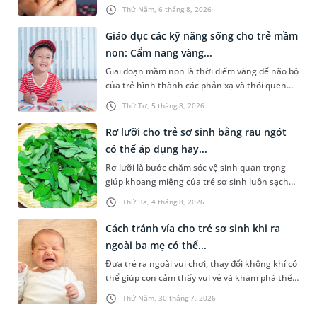
lo lắng. Tuy nhiên, không phải ai cũng biết đo
Thứ Năm, 6 tháng 8, 2026
nhiệt độ ở nách bao nhiêu là sốt ở trẻ em và
cách chăm sóc trẻ sốt sao cho an toàn. Những
Giáo dục các kỹ năng sống cho trẻ mầm
chia sẻ dưới đây sẽ cùng cha mẹ tìm hiểu vấn
non: Cẩm nang vàng...
đề này để giúp bé nhanh hồi phục và phòng
Giai đoạn mầm non là thời điểm vàng để não bộ
ngừa nguy cơ xảy ra biến chứng.
của trẻ hình thành các phản xạ và thói quen
hành vi nền tảng. Việc trang bị sớm các kỹ
Thứ Tư, 5 tháng 8, 2026
năng sống cho trẻ mầm non không chỉ giúp
con vững vàng tự lập từ nhỏ mà còn là chiếc
Rơ lưỡi cho trẻ sơ sinh bằng rau ngót
khiên bảo vệ con an toàn khi bắt đầu bước ra
có thể áp dụng hay...
khám phá thế giới xung quanh.
Rơ lưỡi là bước chăm sóc vệ sinh quan trọng
giúp khoang miệng của trẻ sơ sinh luôn sạch
sẽ, hạn chế cặn sữa tích tụ và giảm nguy cơ
Thứ Ba, 4 tháng 8, 2026
nấm miệng. Để thực hiện điều này, không ít
cha mẹ tìm đến cách rơ lưỡi cho trẻ sơ sinh
Cách tránh vía cho trẻ sơ sinh khi ra
bằng rau ngót. Vậy đây có phải là phương pháp
ngoài ba mẹ có thể...
nên áp dụng không? Bài viết sau sẽ giúp cha
Đưa trẻ ra ngoài vui chơi, thay đổi không khí có
mẹ có thêm thông tin để chủ động chăm sóc
thể giúp con cảm thấy vui vẻ và khám phá thế
khoang miệng cho trẻ đúng cách.
giới xung quanh. Tuy nhiên, nhiều cha mẹ vẫn
Thứ Năm, 30 tháng 7, 2026
lo lắng khi trẻ quấy khóc, bỏ bú hoặc ngủ