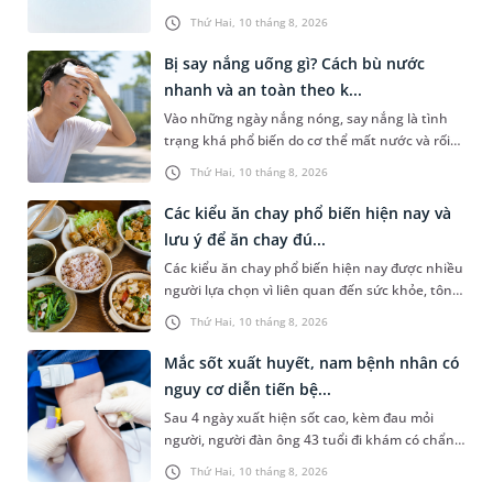
nóng bức. Tuy nhiên, không ít trường hợp lại
Thứ Hai, 10 tháng 8, 2026
gặp tình trạng khô mũ...
Bị say nắng uống gì? Cách bù nước
nhanh và an toàn theo k...
Vào những ngày nắng nóng, say nắng là tình
trạng khá phổ biến do cơ thể mất nước và rối
loạn điều hòa thân nhiệt, thường gặp ở người
Thứ Hai, 10 tháng 8, 2026
hoạt động ngoài trời. Nh...
Các kiểu ăn chay phổ biến hiện nay và
lưu ý để ăn chay đú...
Các kiểu ăn chay phổ biến hiện nay được nhiều
người lựa chọn vì liên quan đến sức khỏe, tôn
giáo hoặc lối sống lành mạnh. Tuy nhiên,
Thứ Hai, 10 tháng 8, 2026
không phải ai cũng hiểu...
Mắc sốt xuất huyết, nam bệnh nhân có
nguy cơ diễn tiến bệ...
Sau 4 ngày xuất hiện sốt cao, kèm đau mỏi
người, người đàn ông 43 tuổi đi khám có chẩn
đoán sốt xuất huyết Dengue và phải nhập viện
Thứ Hai, 10 tháng 8, 2026
điều trị ngay để tránh bi...