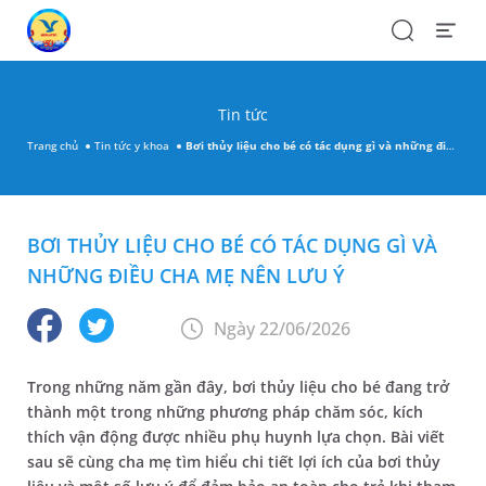
Search
Open
Menu
Tin tức
Trang chủ
Tin tức y khoa
Bơi thủy liệu cho bé có tác dụng gì và những điều cha mẹ nên lưu ý
BƠI THỦY LIỆU CHO BÉ CÓ TÁC DỤNG GÌ VÀ
NHỮNG ĐIỀU CHA MẸ NÊN LƯU Ý
Ngày 22/06/2026
Trong những năm gần đây, bơi thủy liệu cho bé đang trở
thành một trong những phương pháp chăm sóc, kích
thích vận động được nhiều phụ huynh lựa chọn. Bài viết
sau sẽ cùng cha mẹ tìm hiểu chi tiết lợi ích của bơi thủy