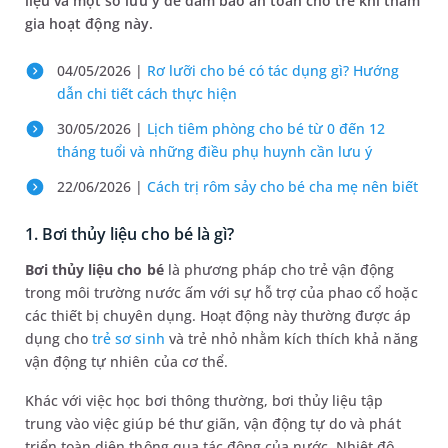
liệu và một số lưu ý để đảm bảo an toàn cho trẻ khi tham
gia hoạt động này.
04/05/2026 |
Rơ lưỡi cho bé có tác dụng gì? Hướng
dẫn chi tiết cách thực hiện
30/05/2026 |
Lịch tiêm phòng cho bé từ 0 đến 12
tháng tuổi và những điều phụ huynh cần lưu ý
22/06/2026 |
Cách trị rôm sảy cho bé cha mẹ nên biết
1. Bơi thủy liệu cho bé là gì?
Bơi thủy liệu cho bé
là phương pháp cho trẻ vận động
trong môi trường nước ấm với sự hỗ trợ của phao cổ hoặc
các thiết bị chuyên dụng. Hoạt động này thường được áp
dụng cho
trẻ sơ sinh
và trẻ nhỏ nhằm kích thích khả năng
vận động tự nhiên của cơ thể.
Khác với việc học bơi thông thường, bơi thủy liệu tập
trung vào việc giúp bé thư giãn, vận động tự do và phát
triển toàn diện thông qua tác động của nước. Nhiệt độ