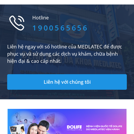
không ngon sau khi đi ra ngoài và cho rằng con
đã bị “phải vía”. Vậy thực tế có hiện tượng này
không và nên áp dụng các cách tránh vía cho
Hotline
trẻ sơ sinh khi ra ngoài như thế nào để bé luôn
khỏe mạnh?
1900565656
Liên hệ ngay với số hotline của MEDLATEC để được
phục vụ và sử dụng các dịch vụ khám, chữa bệnh
hiện đại & cao cấp nhất.
Liên hệ với chúng tôi