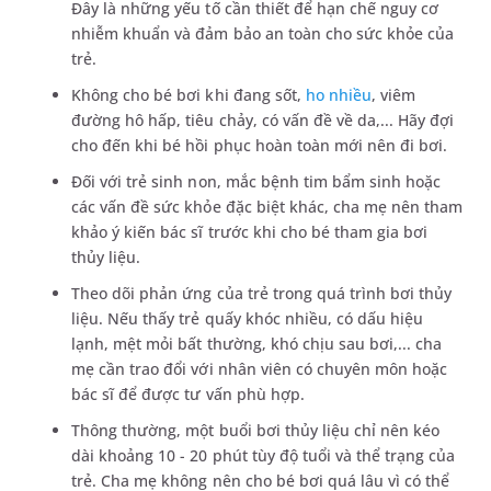
Đây là những yếu tố cần thiết để hạn chế nguy cơ
nhiễm khuẩn và đảm bảo an toàn cho sức khỏe của
trẻ.
Không cho bé bơi khi đang sốt,
ho nhiều
, viêm
đường hô hấp, tiêu chảy, có vấn đề về da,... Hãy đợi
cho đến khi bé hồi phục hoàn toàn mới nên đi bơi.
Đối với trẻ sinh non, mắc bệnh tim bẩm sinh hoặc
các vấn đề sức khỏe đặc biệt khác, cha mẹ nên tham
khảo ý kiến bác sĩ trước khi cho bé tham gia bơi
thủy liệu.
Theo dõi phản ứng của trẻ trong quá trình bơi thủy
liệu. Nếu thấy trẻ quấy khóc nhiều, có dấu hiệu
lạnh, mệt mỏi bất thường, khó chịu sau bơi,... cha
mẹ cần trao đổi với nhân viên có chuyên môn hoặc
bác sĩ để được tư vấn phù hợp.
Thông thường, một buổi bơi thủy liệu chỉ nên kéo
dài khoảng 10 - 20 phút tùy độ tuổi và thể trạng của
trẻ. Cha mẹ không nên cho bé bơi quá lâu vì có thể