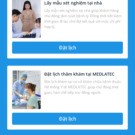
Lấy mẫu xét nghiệm tại nhà
Lấy mẫu xét nghiệm tại nhà giúp khách hàng
chủ động tầm soát bệnh lý. Đồng thời tiết kiệm
thời gian đi lại, chờ đợi kết quả với mức chi phí
hợp lý.
Đặt lịch
Đặt lịch thăm khám tại MEDLATEC
Đặt lịch khám tại cơ sở khám chữa bệnh thuộc
Hệ thống Y tế MEDLATEC giúp chủ động thời
gian, hạn chế tiếp xúc đông người.
Đặt lịch