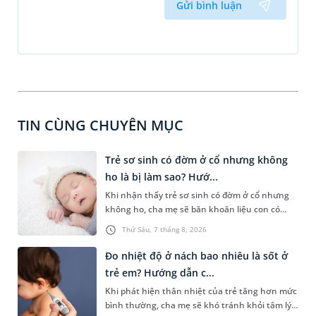
Gửi bình luận
TIN CÙNG CHUYÊN MỤC
Trẻ sơ sinh có đờm ở cổ nhưng không
ho là bị làm sao? Hướ...
Khi nhận thấy trẻ sơ sinh có đờm ở cổ nhưng
không ho, cha mẹ sẽ băn khoăn liệu con có
đang mắc bệnh đường hô hấp hay không.
Thứ Sáu, 7 tháng 8, 2026
Những chia sẻ dưới đây sẽ giúp cha mẹ hiểu
thêm về nguyên nhân gây nên tình trạng này
Đo nhiệt độ ở nách bao nhiêu là sốt ở
và cách xử trí an toàn để giúp bé dễ chịu, tránh
trẻ em? Hướng dẫn c...
gặp phải vấn đề nguy hại cho sức khỏe.
Khi phát hiện thân nhiệt của trẻ tăng hơn mức
bình thường, cha mẹ sẽ khó tránh khỏi tâm lý