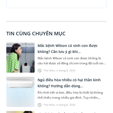
TIN CÙNG CHUYÊN MỤC
Mắc bệnh Wilson có sinh con được
không? Cần lưu ý gì khi...
Mắc bệnh Wilson có sinh con được không là
câu hỏi được số đông chị em trong độ tuổi sinh
sản quan tâm. Trên thực tế, người mắc bệnh
Thứ Năm, 6 tháng 8, 2026
Wilson vẫn có thể mang thai và sinh con nếu
được điều trị ổn định, theo dõi chặt chẽ và kiểm
Ngủ điều hòa nhiều có hại thần kinh
soát bệnh tốt. Bài viết sau sẽ giúp bạn hiểu
không? Hướng dẫn dùng...
hơn các yếu tố rủi ro và cách thức khắc phục
Khi thời tiết oi bức, điều hòa là thiết bị không
để phụ nữ mang thai mắc bệnh lý này có thể
thể thiếu trong nhiều gia đình. Tuy nhiên,
yên tâm sinh con khỏe mạnh, an toàn.
nhiều người lo ngại rằng việc ngủ trong phòng
Thứ Năm, 6 tháng 8, 2026
điều hòa mỗi đêm có thể gây ảnh hưởng đến
hệ thần kinh, làm tê bì tay chân, đau đầu hoặc