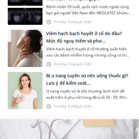
Bệnh nhân 35 tuổi, quốc tịch nước ngoài cùng
bạn gái người Việt Nam đến MEDLATEC khám
sức khỏe tiền hôn nhân. Qua thăm khám và
Thứ Bảy, 8 tháng 8, 2026
làm các xét nghiệm chuyên sâu,...
Viêm hạch bạch huyết ở cổ do đâu?
Mức độ nguy hiểm và phư...
Viêm hạch bạch huyết ở cổ thường xuất hiện
sau các bệnh nhiễm trùng nhưng cũng có thể
liên quan đến lao hạch hoặc ung thư. Để tìm
Thứ Bảy, 8 tháng 8, 2026
hiểu nguyên nhân gây viêm,...
Bị u nang tuyến vú nên uống thuốc gì?
Lưu ý để kiểm soát...
U nang tuyến vú là tổn thương lành tính dễ
xuất hiện ở phụ nữ trong độ tuổi 35 - 50. Khi
được chẩn đoán mắc bệnh, nhiều người
Thứ Bảy, 8 tháng 8, 2026
thường băn khoăn u nang tuyến v...