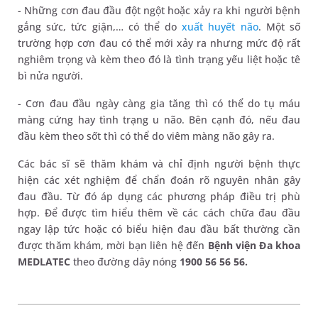
- Những cơn đau đầu đột ngột hoặc xảy ra khi người bệnh
gắng sức, tức giận,… có thể do
xuất huyết não
. Một số
trường hợp cơn đau có thể mới xảy ra nhưng mức độ rất
nghiêm trọng và kèm theo đó là tình trạng yếu liệt hoặc tê
bì nửa người.
- Cơn đau đầu ngày càng gia tăng thì có thể do tụ máu
màng cứng hay tình trạng u não. Bên cạnh đó, nếu đau
đầu kèm theo sốt thì có thể do viêm màng não gây ra.
Các bác sĩ sẽ thăm khám và chỉ định người bệnh thực
hiện các xét nghiệm để chẩn đoán rõ nguyên nhân gây
đau đầu. Từ đó áp dụng các phương pháp điều trị phù
hợp. Để được tìm hiểu thêm về các cách chữa đau đầu
ngay lập tức hoặc có biểu hiện đau đầu bất thường cần
được thăm khám, mời bạn liên hệ đến
Bệnh viện Đa khoa
MEDLATEC
theo đường dây nóng
1900 56 56 56.