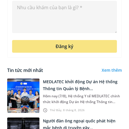
Đăng ký
Tin tức mới nhất
Xem thêm
MEDLATEC khởi động Dự án Hệ thống
Thông tin Quản lý Bệnh...
Hôm nay (7/8), Hệ thống Y tế MEDLATEC chính
thức khởi động Dự án Hệ thống Thông tin
Quản lý Bệnh viện (HIS - Hospital Information
Thứ Bảy, 8 tháng 8, 2026
System) giai đoạn mới. Dự á...
Người đàn ông ngoại quốc phát hiện
mắc bệnh di truyền gây...