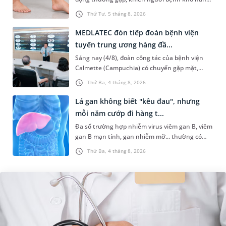
bàn chân khi đi lại, làm tăng nguy cơ vấp ngã và
Thứ Tư, 5 tháng 8, 2026
ảnh hưởng đến khả năn...
MEDLATEC đón tiếp đoàn bệnh viện
tuyến trung ương hàng đầ...
Sáng nay (4/8), đoàn công tác của bệnh viện
Calmette (Campuchia) có chuyến gặp mặt,
tham quan và làm việc tại Hệ thống Y tế
Thứ Ba, 4 tháng 8, 2026
MEDLATEC. Chuyến thăm quan góp ph...
Lá gan không biết "kêu đau", nhưng
mỗi năm cướp đi hàng t...
Đa số trường hợp nhiễm virus viêm gan B, viêm
gan B mạn tính, gan nhiễm mỡ... thường có
dấu hiệu mờ nhạt, hoặc không có dấu hiệu.
Thứ Ba, 4 tháng 8, 2026
Đây có thể là con đường dẫn...