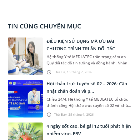
TIN CÙNG CHUYÊN MỤC
ĐIỀU KIỆN SỬ DỤNG MÃ ƯU ĐÃI
CHƯƠNG TRÌNH TRI ÂN ĐỐI TÁC
Hệ thống Y tế MEDLATEC trân trọng cảm ơn
Quý đối tác đã tin tưởng và đồng hành. Nhân
dịp Tri ân khách hàng, MEDLATEC kính tặng
Thứ Tư, 15 tháng 7, 2026
Quý đối tác 3 gói xét nghiệm sinh hoá tổng trị
giá 414.000 VNĐ.
Hội thảo trực tuyến số 02 – 2026: Cập
nhật chẩn đoán và p...
Chiều 24/4, Hệ thống Y tế MEDLATEC tổ chức
thành công Hội thảo trực tuyến số 02 với chủ
đề “Cập nhật chẩn đoán và phân loại giai đoạn
Thứ Bảy, 25 tháng 4, 2026
ung thư biểu mô tế bào gan”. Chương trình có
sự tham gia của ThS.BSNT Lưu Tuấn Thành -,
4 ngày sốt cao, bé gái 12 tuổi phát hiện
Phó Giám đốc Trung tâm Tiêu hóa, Hệ thống Y
nhiễm virus EBV...
tế MEDLATEC.