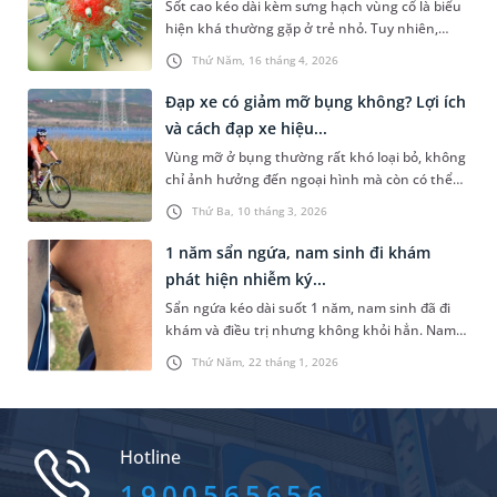
Sốt cao kéo dài kèm sưng hạch vùng cổ là biểu
hiện khá thường gặp ở trẻ nhỏ. Tuy nhiên,
trong một số trường hợp, đây có thể là dấu
Thứ Năm, 16 tháng 4, 2026
hiệu cảnh báo bệnh lý nhiễm trùng tiềm ẩn với
nguy cơ biến chứng nặng. Trường hợp bé gái
Đạp xe có giảm mỡ bụng không? Lợi ích
12 tuổi dưới đây là minh chứng điển hình khi
và cách đạp xe hiệu...
được chẩn đoán nhiễm EBV kèm viêm gan cấp
Vùng mỡ ở bụng thường rất khó loại bỏ, không
và giảm tiểu cầu.
chỉ ảnh hưởng đến ngoại hình mà còn có thể
liên quan đến nhiều vấn đề sức khỏe. Đạp xe là
Thứ Ba, 10 tháng 3, 2026
một trong những hình thức vận động đơn giản,
được nhiều người lựa chọn vì dễ tiếp cận và dễ
1 năm sẩn ngứa, nam sinh đi khám
thực hiện. Vậy đạp xe có giảm mỡ bụng không?
phát hiện nhiễm ký...
Những chia sẻ dưới đây sẽ giúp bạn hiểu rõ vấn
Sẩn ngứa kéo dài suốt 1 năm, nam sinh đã đi
đề hơn.
khám và điều trị nhưng không khỏi hẳn. Nam
sinh may mắn chấm dứt các tình trạng ngứa
Thứ Năm, 22 tháng 1, 2026
ngáy, khó chịu này khi đến khám tại Phòng
khám Đa khoa MEDLATEC Bắc Ninh.
Hotline
1900565656