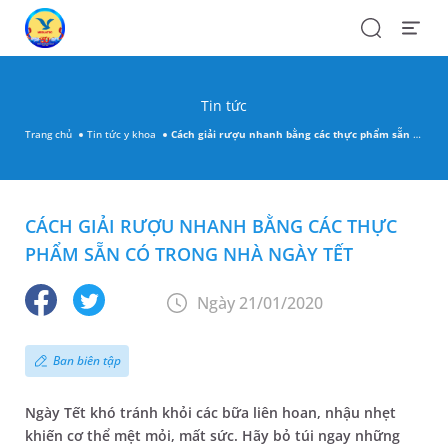
Search
Open
Menu
Tin tức
Trang chủ
Tin tức y khoa
Cách giải rượu nhanh bằng các thực phẩm sẵn có trong nhà ngày Tết
CÁCH GIẢI RƯỢU NHANH BẰNG CÁC THỰC
PHẨM SẴN CÓ TRONG NHÀ NGÀY TẾT
Ngày 21/01/2020
Ban biên tập
Ngày Tết khó tránh khỏi các bữa liên hoan, nhậu nhẹt
khiến cơ thể mệt mỏi, mất sức. Hãy bỏ túi ngay những