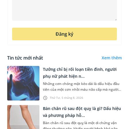
Đăng ký
Tin tức mới nhất
Xem thêm
Tưởng chỉ bị rối loạn tiền đình, người
phụ nữ phát hiện n...
Những cơn chóng mặt kéo dài là dấu hiệu đầu
tiên của một cơn nhồi máu não cấp mà người
bệnh không hề hay biết. Tại BVĐK MEDLATEC,
Thứ Tư, 5 tháng 8, 2026
chiến lược chẩn đoán chính...
Bàn chân rũ sau đột quỵ là gì? Dấu hiệu
và phương pháp hỗ...
Bàn chân rũ sau đột quỵ là một di chứng vận
động thường gặp, khiến người bệnh khó nâng