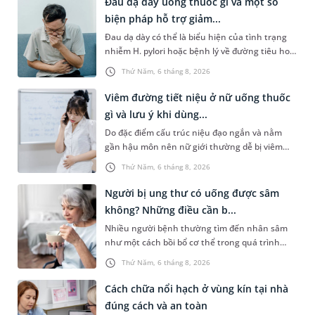
Đau dạ dày uống thuốc gì và một số
biện pháp hỗ trợ giảm...
Đau dạ dày có thể là biểu hiện của tình trạng
nhiễm H. pylori hoặc bệnh lý về đường tiêu hoá
khác. Dựa theo nguyên nhân cụ thể, bác sĩ sẽ
Thứ Năm, 6 tháng 8, 2026
cân nhắc chỉ định p...
Viêm đường tiết niệu ở nữ uống thuốc
gì và lưu ý khi dùng...
Do đặc điểm cấu trúc niệu đạo ngắn và nằm
gần hậu môn nên nữ giới thường dễ bị viêm
đường tiết niệu hơn nam giới. Tùy theo nguyên
Thứ Năm, 6 tháng 8, 2026
nhân, mức độ nhiễm trùng và...
Người bị ung thư có uống được sâm
không? Những điều cần b...
Nhiều người bệnh thường tìm đến nhân sâm
như một cách bồi bổ cơ thể trong quá trình
điều trị ung thư. Tuy nhiên, câu hỏi người bị
Thứ Năm, 6 tháng 8, 2026
ung thư có uống được sâm kh...
Cách chữa nổi hạch ở vùng kín tại nhà
đúng cách và an toàn