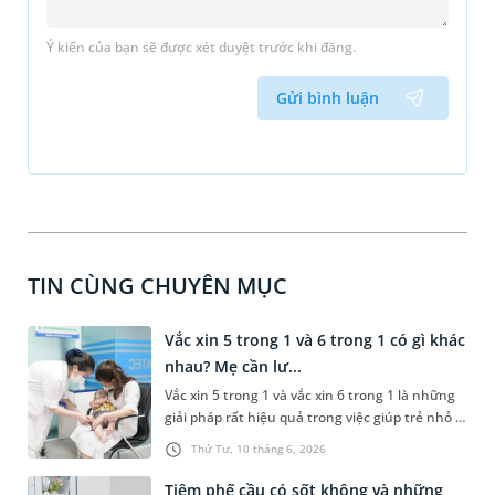
Ý kiến của bạn sẽ được xét duyệt trước khi đăng.
Gửi bình luận
TIN CÙNG CHUYÊN MỤC
Vắc xin 5 trong 1 và 6 trong 1 có gì khác
nhau? Mẹ cần lư...
Vắc xin 5 trong 1 và vắc xin 6 trong 1 là những
giải pháp rất hiệu quả trong việc giúp trẻ nhỏ -
đối tượng có hệ miễn dịch yếu, phòng tránh
Thứ Tư, 10 tháng 6, 2026
được một số bệnh lý nghiêm trọng. Vậy vắc xin
5 trong 1 và 6 trong 1 có gì khác nhau? Bài viết
Tiêm phế cầu có sốt không và những