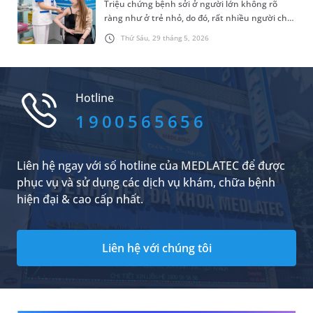
Triệu chứng bệnh sởi ở người lớn không rõ
ràng như ở trẻ nhỏ, do đó, rất nhiều người chủ
quan với căn bệnh này và không nghĩ mình
Thứ Sáu, 29 tháng 5, 2026
mắc bệnh. Tuy nhiên, người lớn hay trẻ nhỏ
đều có nguy cơ bị sởi và đều cần tiêm vắc xin
phòng bệnh. Bài viết dưới đây là những thông
tin về vấn đề tiêm phòng sởi cho người lớn và
Hotline
những lưu ý bạn không nên bỏ qua.
1900565656
Liên hệ ngay với số hotline của MEDLATEC để được
phục vụ và sử dụng các dịch vụ khám, chữa bệnh
hiện đại & cao cấp nhất.
Liên hệ với chúng tôi