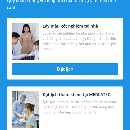
Quý khách hàng vui lòng lựa chọn dịch vụ y tế theo nhu
cầu!
Lấy mẫu xét nghiệm tại nhà
Lấy mẫu xét nghiệm tại nhà giúp khách hàng
chủ động tầm soát bệnh lý. Đồng thời tiết kiệm
thời gian đi lại, chờ đợi kết quả với mức chi phí
hợp lý.
Đặt lịch
Đặt lịch thăm khám tại MEDLATEC
Đặt lịch khám tại cơ sở khám chữa bệnh thuộc
Hệ thống Y tế MEDLATEC giúp chủ động thời
gian, hạn chế tiếp xúc đông người.