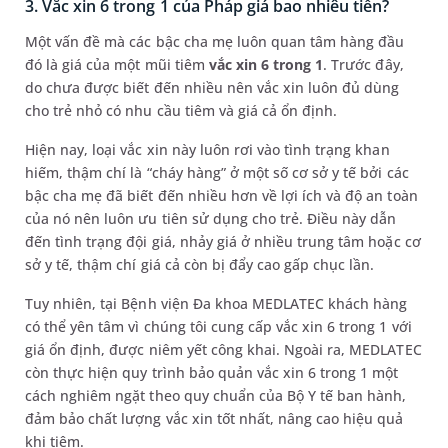
3. Vắc xin 6 trong 1 của Pháp giá bao nhiêu tiền?
Một vấn đề mà các bậc cha mẹ luôn quan tâm hàng đầu
đó là giá của một mũi tiêm
vắc xin 6 trong 1
. Trước đây,
do chưa được biết đến nhiều nên vắc xin luôn đủ dùng
cho trẻ nhỏ có nhu cầu tiêm và giá cả ổn định.
Hiện nay, loại vắc xin này luôn rơi vào tình trạng khan
hiếm, thậm chí là “cháy hàng” ở một số cơ sở y tế bởi các
bậc cha mẹ đã biết đến nhiều hơn về lợi ích và độ an toàn
của nó nên luôn ưu tiên sử dụng cho trẻ. Điều này dẫn
đến tình trạng đội giá, nhảy giá ở nhiều trung tâm hoặc cơ
sở y tế, thậm chí giá cả còn bị đẩy cao gấp chục lần.
Tuy nhiên, tại Bệnh viện Đa khoa MEDLATEC khách hàng
có thể yên tâm vì chúng tôi cung cấp vắc xin 6 trong 1 với
giá ổn định, được niêm yết công khai. Ngoài ra, MEDLATEC
còn thực hiện quy trình bảo quản vắc xin 6 trong 1 một
cách nghiêm ngặt theo quy chuẩn của Bộ Y tế ban hành,
đảm bảo chất lượng vắc xin tốt nhất, nâng cao hiệu quả
khi tiêm.