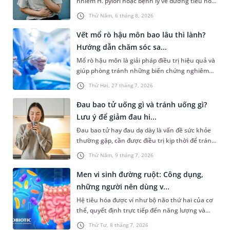
nhiễm H. pylori hoặc bệnh lý về đường tiêu hoá
khác. Dựa theo nguyên nhân cụ thể, bác sĩ sẽ
Thứ Năm, 6 tháng 8, 2026
cân nhắc chỉ định phương pháp điều trị, loại
thuốc giảm đau phù hợp. Nếu chưa biết người
Vết mổ rò hậu môn bao lâu thì lành?
bị đau dạ dày uống thuốc gì, bạn đọc có thể
Hướng dẫn chăm sóc sa...
tham khảo thông tin trong bài viết sau.
Mổ rò hậu môn là giải pháp điều trị hiệu quả và
giúp phòng tránh những biến chứng nghiêm
trọng do căn bệnh này gây ra. Người bệnh
Thứ Hai, 27 tháng 7, 2026
thường khá lo lắng trước khi mổ và có chung
một thắc mắc là “vết mổ rò hậu môn bao lâu thì
Đau bao tử uống gì và tránh uống gì?
lành”. Bài viết dưới đây là câu trả lời chi tiết và
Lưu ý để giảm đau hi...
một số hướng dẫn về cách cách sóc sau phẫu
Đau bao tử hay đau dạ dày là vấn đề sức khỏe
thuật giúp người bệnh sớm hồi phục.
thường gặp, cần được điều trị kịp thời để tránh
gây ảnh hưởng đến sức khỏe và sinh hoạt
Thứ Năm, 9 tháng 7, 2026
thường ngày. Trong đó, chế độ ăn uống là một
trong những yếu tố quan trọng để giảm áp lực
Men vi sinh đường ruột: Công dụng,
cho bao tử. Vậy đau bao tử uống gì và tránh
những người nên dùng v...
uống gì? Dưới đây là đáp án cụ thể và một số
Hệ tiêu hóa được ví như bộ não thứ hai của cơ
biện pháp giúp giảm đau hiệu quả.
thể, quyết định trực tiếp đến năng lượng và
khả năng miễn dịch. Để hỗ trợ tăng cường
Thứ Tư, 8 tháng 7, 2026