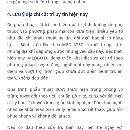
cơ gặp một số biến chứng sau hậu phẫu.
4. Lưu ý địa chỉ cắt trĩ uy tín hiện nay
Để phẫu thuật cắt trĩ cho hiệu quả triệt để không chỉ phụ
thuộc vào phương pháp mà còn dựa trên nhiều yếu tố
như địa chỉ phẫu thuật uy tín, đội ngũ bác sĩ có năng
lực,... Bệnh viện Đa khoa MEDLATEC là một trong số ít
những địa chỉ đáp ứng được những yêu cầu này. Đặc biệt,
hiện nay, MEDLATEC đang triển khai dịch vụ cắt trĩ theo
phương pháp Longo. Công nghệ mới này mang nhiều ưu
điểm và vượt trội hơn, giúp chữa dứt điểm bệnh trĩ, an
toàn, không đau đớn.
Quá trình phẫu thuật được thực hiện trong phòng vô
trùng tuyệt đối theo tiêu chuẩn Bộ Y tế, cùng với đội ngũ
các y bác sĩ chuyên khoa giàu kinh nghiệm. Đảm bảo bệnh
nhân sẽ khỏi hoàn toàn và tỷ lệ tái phát rất thấp, giúp hồi
phục nhanh và không để lại sẹo.
Nếu có dấu hiệu của trĩ, bạn hãy liên hệ ngay với