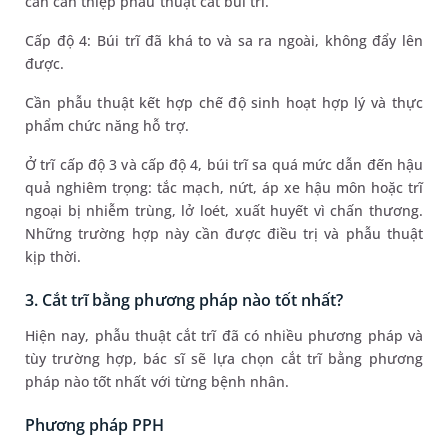
cần can thiệp phẫu thuật cắt búi trĩ.
Cấp độ 4: Búi trĩ đã khá to và sa ra ngoài, không đẩy lên
được.
Cần phẫu thuật kết hợp chế độ sinh hoạt hợp lý và thực
phẩm chức năng hỗ trợ.
Ở trĩ cấp độ 3 và cấp độ 4, búi trĩ sa quá mức dẫn đến hậu
quả nghiêm trọng: tắc mạch, nứt, áp xe hậu môn hoặc trĩ
ngoại bị nhiễm trùng, lở loét, xuất huyết vì chấn thương.
Những trường hợp này cần được điều trị và phẫu thuật
kịp thời.
3. Cắt trĩ bằng phương pháp nào tốt nhất?
Hiện nay, phẫu thuật cắt trĩ đã có nhiều phương pháp và
tùy trường hợp, bác sĩ sẽ lựa chọn cắt trĩ bằng phương
pháp nào tốt nhất với từng bệnh nhân.
Phương pháp PPH