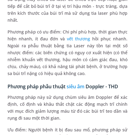
tiếp để cắt bỏ búi trĩ ở tại vị trí hậu môn - trực tràng, dựa
trên kích thước của búi trĩ mà sử dụng tia laser phù hợp
nhất.
Phương pháp có ưu điểm: Chi phí phù hợp, thời gian thực
hiện nhanh, ít đau đớn và
vết thương
hồi phục nhanh.
Ngoài ra phẫu thuật bằng tia Laser này tồn tại một số
nhược điểm: các biến chứng có nguy cơ xuất hiện (có thể
nhiễm khuẩn vết thương, hậu môn có cảm giác đau, khó
chịu, chảy máu), có khả năng tái phát bệnh, ở trường hợp
sa búi trĩ nặng có hiệu quả không cao.
Phương pháp phẫu thuật
siêu âm
Doppler - THD
Phương pháp này sử dụng chùm siêu âm Doppler để xác
định, cố định và khâu thắt chặt các động mạch trĩ chính
với mục đích giảm lượng máu từ đó các búi trĩ teo dần và
rụng đi sau một thời gian.
Ưu điểm: Người bệnh ít bị đau sau mổ, phương pháp sử