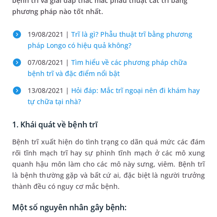
bệnh trĩ và giải đáp thắc mắc phẫu thuật cắt trĩ bằng
phương pháp nào tốt nhất.
19/08/2021 |
Trĩ là gì? Phẫu thuật trĩ bằng phương
pháp Longo có hiệu quả không?
07/08/2021 |
Tìm hiểu về các phương pháp chữa
bệnh trĩ và đặc điểm nổi bật
13/08/2021 |
Hỏi đáp: Mắc trĩ ngoại nên đi khám hay
tự chữa tại nhà?
1. Khái quát về bệnh trĩ
Bệnh trĩ xuất hiện do tình trạng co dãn quá mức các đám
rối tĩnh mạch trĩ hay sự phình tĩnh mạch ở các mô xung
quanh hậu môn làm cho các mô này sưng, viêm. Bệnh trĩ
là bệnh thường gặp và bất cứ ai, đặc biệt là người trưởng
thành đều có nguy cơ mắc bệnh.
Một số nguyên nhân gây bệnh: