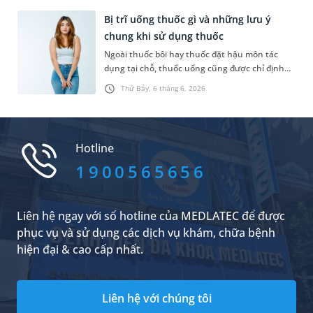
chức năng của cơ quan này, nhiều người
thường lựa chọn bổ sung thêm men vi sinh
Bị trĩ uống thuốc gì và những lưu ý
đường ruột. Vậy đây là sản phẩm gì, có nên sử
chung khi sử dụng thuốc
dụng nhiều hay không,...?
Ngoài thuốc bôi hay thuốc đặt hậu môn tác
dụng tại chỗ, thuốc uống cũng được chỉ định
cho người bị trĩ trong một số trường hợp. Vậy,
Thứ Bảy, 6 tháng 6, 2026
người bị trĩ uống thuốc gì để giảm triệu chứng
khó chịu và làm thế nào để kiểm soát tình
trạng bệnh hiệu quả?
Hotline
1900565656
Liên hệ ngay với số hotline của MEDLATEC để được
phục vụ và sử dụng các dịch vụ khám, chữa bệnh
hiện đại & cao cấp nhất.
Liên hệ với chúng tôi