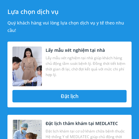
Lựa chọn dịch vụ
Quý khách hàng vui lòng lựa chọn dịch vụ y tế theo nhu
cầu!
Lấy mẫu xét nghiệm tại nhà
Lấy mẫu xét nghiệm tại nhà giúp khách hàng
chủ động tầm soát bệnh lý. Đồng thời tiết kiệm
thời gian đi lại, chờ đợi kết quả với mức chi phí
hợp lý.
Đặt lịch
Đặt lịch thăm khám tại MEDLATEC
Đặt lịch khám tại cơ sở khám chữa bệnh thuộc
Hệ thống Y tế MEDLATEC giúp chủ động thời