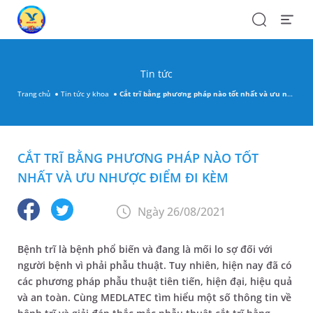
Search
Open
Menu
Tin tức
Trang chủ
Tin tức y khoa
Cắt trĩ bằng phương pháp nào tốt nhất và ưu nhược điểm đi kèm
CẮT TRĨ BẰNG PHƯƠNG PHÁP NÀO TỐT
NHẤT VÀ ƯU NHƯỢC ĐIỂM ĐI KÈM
Ngày 26/08/2021
Bệnh trĩ là bệnh phổ biến và đang là mối lo sợ đối với
người bệnh vì phải phẫu thuật. Tuy nhiên, hiện nay đã có
các phương pháp phẫu thuật tiên tiến, hiện đại, hiệu quả
và an toàn. Cùng MEDLATEC tìm hiểu một số thông tin về