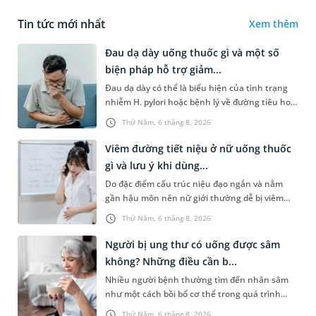
Tin tức mới nhất
Xem thêm
Đau dạ dày uống thuốc gì và một số
biện pháp hỗ trợ giảm...
Đau dạ dày có thể là biểu hiện của tình trạng
nhiễm H. pylori hoặc bệnh lý về đường tiêu hoá
khác. Dựa theo nguyên nhân cụ thể, bác sĩ sẽ
Thứ Năm, 6 tháng 8, 2026
cân nhắc chỉ định p...
Viêm đường tiết niệu ở nữ uống thuốc
gì và lưu ý khi dùng...
Do đặc điểm cấu trúc niệu đạo ngắn và nằm
gần hậu môn nên nữ giới thường dễ bị viêm
đường tiết niệu hơn nam giới. Tùy theo nguyên
Thứ Năm, 6 tháng 8, 2026
nhân, mức độ nhiễm trùng và...
Người bị ung thư có uống được sâm
không? Những điều cần b...
Nhiều người bệnh thường tìm đến nhân sâm
như một cách bồi bổ cơ thể trong quá trình
điều trị ung thư. Tuy nhiên, câu hỏi người bị
Thứ Năm, 6 tháng 8, 2026