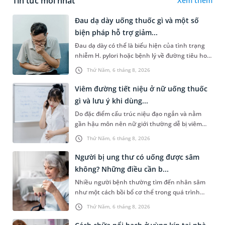
Tin tức mới nhất
Xem thêm
Đau dạ dày uống thuốc gì và một số
biện pháp hỗ trợ giảm...
Đau dạ dày có thể là biểu hiện của tình trạng
nhiễm H. pylori hoặc bệnh lý về đường tiêu hoá
khác. Dựa theo nguyên nhân cụ thể, bác sĩ sẽ
Thứ Năm, 6 tháng 8, 2026
cân nhắc chỉ định p...
Viêm đường tiết niệu ở nữ uống thuốc
gì và lưu ý khi dùng...
Do đặc điểm cấu trúc niệu đạo ngắn và nằm
gần hậu môn nên nữ giới thường dễ bị viêm
đường tiết niệu hơn nam giới. Tùy theo nguyên
Thứ Năm, 6 tháng 8, 2026
nhân, mức độ nhiễm trùng và...
Người bị ung thư có uống được sâm
không? Những điều cần b...
Nhiều người bệnh thường tìm đến nhân sâm
như một cách bồi bổ cơ thể trong quá trình
điều trị ung thư. Tuy nhiên, câu hỏi người bị
Thứ Năm, 6 tháng 8, 2026
ung thư có uống được sâm kh...