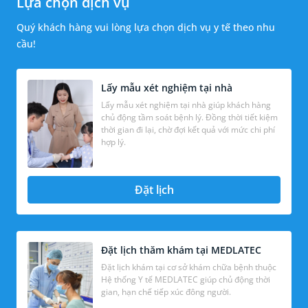
Lựa chọn dịch vụ
Quý khách hàng vui lòng lựa chọn dịch vụ y tế theo nhu
cầu!
Lấy mẫu xét nghiệm tại nhà
Lấy mẫu xét nghiệm tại nhà giúp khách hàng
chủ động tầm soát bệnh lý. Đồng thời tiết kiệm
thời gian đi lại, chờ đợi kết quả với mức chi phí
hợp lý.
Đặt lịch
Đặt lịch thăm khám tại MEDLATEC
Đặt lịch khám tại cơ sở khám chữa bệnh thuộc
Hệ thống Y tế MEDLATEC giúp chủ động thời
gian, hạn chế tiếp xúc đông người.