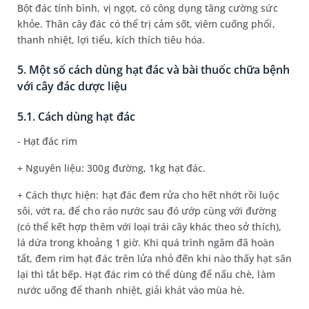
Bột đác tính bình, vị ngọt, có công dụng tăng cường sức
khỏe. Thân cây đác có thể trị cảm sốt, viêm cuống phổi,
thanh nhiệt, lợi tiểu, kích thích tiêu hóa.
5. Một số cách dùng hạt đác và bài thuốc chữa bệnh
với cây đác dược liệu
5.1. Cách dùng hạt đác
- Hạt đác rim
+ Nguyên liệu: 300g đường, 1kg hạt đác.
+ Cách thực hiện: hạt đác đem rửa cho hết nhớt rồi luộc
sôi, vớt ra, để cho ráo nước sau đó ướp cùng với đường
(có thể kết hợp thêm với loại trái cây khác theo sở thích),
lá dứa trong khoảng 1 giờ. Khi quá trình ngâm đã hoàn
tất, đem rim hạt đác trên lửa nhỏ đến khi nào thấy hạt săn
lại thì tắt bếp. Hạt đác rim có thể dùng để nấu chè, làm
nước uống để thanh nhiệt, giải khát vào mùa hè.