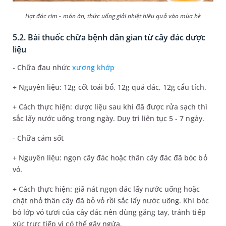
Hạt đác rim - món ăn, thức uống giải nhiệt hiệu quả vào mùa hè
5.2. Bài thuốc chữa bệnh dân gian từ cây đác dược
liệu
- Chữa đau nhức
xương khớp
+ Nguyên liệu: 12g cốt toái bổ, 12g quả đác, 12g cẩu tích.
+ Cách thực hiện: dược liệu sau khi đã được rửa sạch thì
sắc lấy nước uống trong ngày. Duy trì liên tục 5 - 7 ngày.
- Chữa cảm sốt
+ Nguyên liệu: ngọn cây đác hoặc thân cây đác đã bóc bỏ
vỏ.
+ Cách thực hiện: giã nát ngọn đác lấy nước uống hoặc
chặt nhỏ thân cây đã bỏ vỏ rồi sắc lấy nước uống. Khi bóc
bỏ lớp vỏ tươi của cây đác nên dùng găng tay, tránh tiếp
xúc trực tiếp vì có thể gây ngứa.