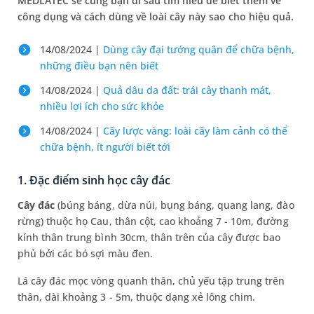
MEDLATEC sẽ cùng bạn đi sâu tìm hiểu để biết thêm về
công dụng và cách dùng về loài cây này sao cho hiệu quả.
14/08/2024 |
Dùng cây đại tướng quân để chữa bệnh,
những điều bạn nên biết
14/08/2024 |
Quả dâu da đất: trái cây thanh mát,
nhiều lợi ích cho sức khỏe
14/08/2024 |
Cây lược vàng: loài cây làm cảnh có thể
chữa bệnh, ít người biết tới
1. Đặc điểm sinh học cây đác
Cây đác
(búng báng, dừa núi, bụng báng, quang lang, đào
rừng) thuộc họ Cau, thân cột, cao khoảng 7 - 10m, đường
kính thân trung bình 30cm, thân trên của cây được bao
phủ bởi các bó sợi màu đen.
Lá cây đác mọc vòng quanh thân, chủ yếu tập trung trên
thân, dài khoảng 3 - 5m, thuộc dạng xẻ lông chim.