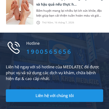
chế nguy cơ ảnh hưởng đến sức khỏe răng
và hậu quả nếu thực h...
hàm mặt?
Bấm huyệt mang lại nhiều lợi ích sức khỏe, đặc
biệt giúp bạn cải thiện tuần hoàn máu và giảm
căng thẳng hiệu quả. Do đó, rất nhiều người đã
Thứ Năm, 16 tháng 7, 2026
lựa chọn phương pháp chăm sóc sức khỏe tự
nhiên này. Trong đó, những vấn đề được nhiều
người quan tâm là có nên bấm huyệt thường
xuyên không và tần suất bấm huyệt như thế
Hotline
nào là hợp lý. Dưới đây là câu trả lời cụ thể.
1900565656
Liên hệ ngay với số hotline của MEDLATEC để được
phục vụ và sử dụng các dịch vụ khám, chữa bệnh
hiện đại & cao cấp nhất.
Liên hệ với chúng tôi