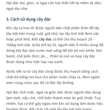
Hạt đác dai, giòn, vị ngọt còn hạt thốt nốt lại mềm và dẻo,
ngọt dịu nhẹ.
3. Cách sử dụng cây đác
Khi cây ra hoa sẽ được người dân chặt phần thân để lấy
lớp bột bên trong ruột, giã nhỏ, lọc lấy tinh bột đem sấy
hoặc phơi khô. Mỗi
cây đác
có thể cho thu hoạch 20 -
100kg tinh bột. Giữa thế kỷ 20, người dân ở nhiều vùng đã
dùng bột đác làm nước mát uống để bồi bổ sức khỏe, làm
bánh, chế biến thức ăn,... Phần lá non và búp cây đác
được dùng như một loại rau xanh.
Nước tiết ra từ cây đác cũng được thu hoạch bằng cách
chặt bỏ bông mo hoa cho phần nước chảy ra, đem ngâm
men cùng rượu sau đó cô đặc lấy đường.
Hạt đác tính mát, ngọt và giòn nên được người dân dùng
làm mứt, nấu chè, chế biến thành món ăn giải nhiệt. Tuy
nhiên, hạt có thể gây ngứa nên khi sử dụng làm dược liệu
thường được đốt cháy rồi mới lấy lớp hạt bên trong.