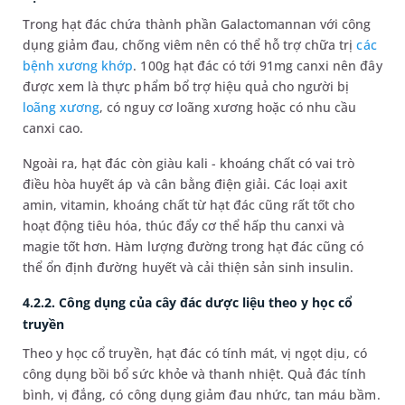
Trong hạt đác chứa thành phần Galactomannan với công
dụng giảm đau, chống viêm nên có thể hỗ trợ chữa trị
các
bệnh xương khớp
. 100g hạt đác có tới 91mg canxi nên đây
được xem là thực phẩm bổ trợ hiệu quả cho người bị
loãng xương
, có nguy cơ loãng xương hoặc có nhu cầu
canxi cao.
Ngoài ra, hạt đác còn giàu kali - khoáng chất có vai trò
điều hòa huyết áp và cân bằng điện giải. Các loại axit
amin, vitamin, khoáng chất từ hạt đác cũng rất tốt cho
hoạt động tiêu hóa, thúc đẩy cơ thể hấp thu canxi và
magie tốt hơn. Hàm lượng đường trong hạt đác cũng có
thể ổn định đường huyết và cải thiện sản sinh insulin.
4.2.2. Công dụng của cây đác dược liệu theo y học cổ
truyền
Theo y học cổ truyền, hạt đác có tính mát, vị ngọt dịu, có
công dụng bồi bổ sức khỏe và thanh nhiệt. Quả đác tính
bình, vị đắng, có công dụng giảm đau nhức, tan máu bầm.