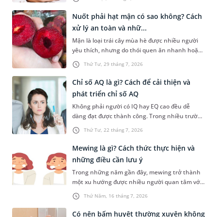
những phương pháp được nhiều người tìm
hiểu để hỗ trợ tình trạng này. Mời bạn cùng
Nuốt phải hạt mận có sao không? Cách
tìm hiểu sâu hơn về phương pháp chữa nấc cụt
xử lý an toàn và nhữ...
này trong bài viết dưới đây.
Mận là loại trái cây mùa hè được nhiều người
yêu thích, nhưng do thói quen ăn nhanh hoặc
sơ suất, không ít người đã vô tình nuốt phải
Thứ Tư, 29 tháng 7, 2026
hạt mận. Cấu tạo hạt mận thường cứng, có hai
đầu nhọn nên khi đi vào đường tiêu hóa rất dễ
Chỉ số AQ là gì? Cách để cải thiện và
gây ra tâm lý hoang mang, lo lắng cho người
phát triển chỉ số AQ
gặp phải. Bài viết dưới đây sẽ giải đáp chi tiết
Không phải người có IQ hay EQ cao đều dễ
giúp bạn thắc mắc nuốt phải hạt mận có sao
dàng đạt được thành công. Trong nhiều trường
không dưới góc nhìn y khoa và hướng dẫn cách
hợp, khả năng đứng vững trước áp lực, thích
xử trí an toàn, kịp thời nhất.
Thứ Tư, 22 tháng 7, 2026
nghi với nghịch cảnh và không bỏ cuộc mới là
yếu tố tạo nên sự khác biệt. Đây cũng chính là
Mewing là gì? Cách thức thực hiện và
điều được phản ánh qua chỉ số AQ. Vậy chỉ số
những điều cần lưu ý
AQ là gì, được xác định ra sao và làm thế nào để
Trong những năm gần đây, mewing trở thành
cải thiện chỉ số này? Hãy cùng tìm hiểu trong
một xu hướng được nhiều người quan tâm với
bài viết dưới đây.
mục tiêu cải thiện đường nét khuôn mặt mà
Thứ Năm, 16 tháng 7, 2026
không cần phẫu thuật. Vậy mewing là gì, hiệu
quả thực tế ra sao và cần lưu ý những gì để hạn
Có nên bấm huyệt thường xuyên không