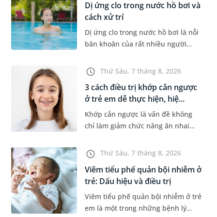
Dị ứng clo trong nước hồ bơi và
cách xử trí
Dị ứng clo trong nước hồ bơi là nỗi
băn khoăn của rất nhiều người
thích bơi lội, đặc biệt là những
trường hợp thường xuyên bơi ở
Thứ Sáu, 7 tháng 8, 2026
những hồ bơi nhân tạo. Bài v...
3 cách điều trị khớp cắn ngược
ở trẻ em dễ thực hiện, hiệ...
Khớp cắn ngược là vấn đề không
chỉ làm giảm chức năng ăn nhai
của trẻ mà còn làm mất đi sự cân
đối của khuôn mặt. Do đó, cần khắc
Thứ Sáu, 7 tháng 8, 2026
phục sớm tình trạng này để...
Viêm tiểu phế quản bội nhiễm ở
trẻ: Dấu hiệu và điều trị
Viêm tiểu phế quản bội nhiễm ở trẻ
em là một trong những bệnh lý