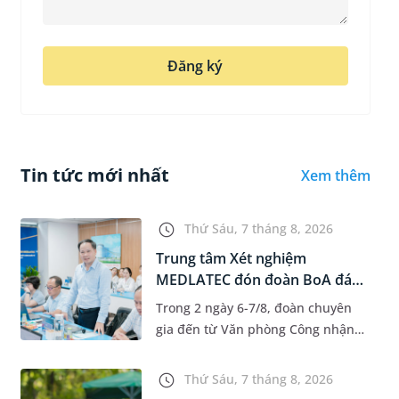
Đăng ký
Tin tức mới nhất
Xem thêm
Thứ Sáu, 7 tháng 8, 2026
Trung tâm Xét nghiệm
MEDLATEC đón đoàn BoA đánh
giá giám...
Trong 2 ngày 6-7/8, đoàn chuyên
gia đến từ Văn phòng Công nhận
Chất lượng quốc gia (BoA) đã ghi
nhận và đánh giá cao nỗ lực duy trì
Thứ Sáu, 7 tháng 8, 2026
hệ thống quản lý chất lượ...