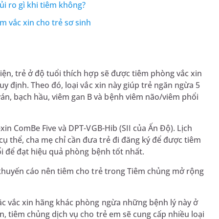
rủi ro gì khi tiêm không?
m vắc xin cho trẻ sơ sinh
iện, trẻ ở độ tuổi thích hợp sẽ được tiêm phòng vắc xin
uy định. Theo đó, loại vắc xin này giúp trẻ ngăn ngừa 5
n, bạch hầu, viêm gan B và bệnh viêm não/viêm phổi
xin ComBe Five và DPT-VGB-Hib (SII của Ấn Độ). Lịch
ụ thể, cha mẹ chỉ cần đưa trẻ đi đăng ký để được tiêm
ổi để đạt hiệu quả phòng bệnh tốt nhất.
 khuyến cáo nên tiêm cho trẻ trong Tiêm chủng mở rộng
oặc vắc xin hãng khác phòng ngừa những bệnh lý này ở
n, tiêm chủng dịch vụ cho trẻ em sẽ cung cấp nhiều loại