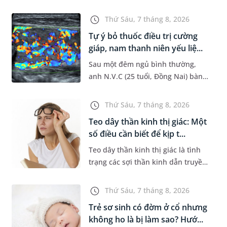
đường hô hấp nguy hiểm, thường
bùng phát vào thời điểm giao mùa.
Thứ Sáu, 7 tháng 8, 2026
Khi những tổn thương ban đầ...
Tự ý bỏ thuốc điều trị cường
giáp, nam thanh niên yếu liệ...
Sau một đêm ngủ bình thường,
anh N.V.C (25 tuổi, Đồng Nai) bàng
hoàng phát hiện yếu liệt 2 chân,
không thể vận động đi lại được. Kết
Thứ Sáu, 7 tháng 8, 2026
quả thăm khám tại Phòng...
Teo dây thần kinh thị giác: Một
số điều cần biết để kịp t...
Teo dây thần kinh thị giác là tình
trạng các sợi thần kinh dẫn truyền
tín hiệu từ mắt lên não bị tổn
thương và dần mất đi chức năng
Thứ Sáu, 7 tháng 8, 2026
hoạt động. Nếu điều trị m...
Trẻ sơ sinh có đờm ở cổ nhưng
không ho là bị làm sao? Hướ...