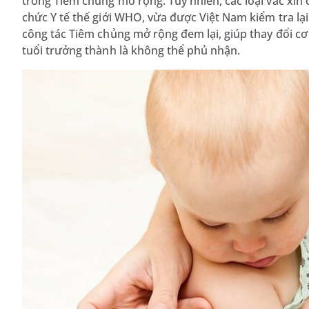
trong Tiêm chủng mở rộng. Tuy nhiên, các loại vắc xin
chức Y tế thế giới WHO, vừa được Việt Nam kiểm tra l
công tác Tiêm chủng mở rộng đem lại, giúp thay đổi cơ c
tuổi trưởng thành là không thể phủ nhận.