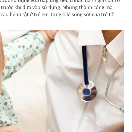
 được sử dụng vừa đáp ứng tiêu chuẩn đánh giá của Tổ
ại trước khi đưa vào sử dụng. Những thành công mà
ấu bệnh tật ở trẻ em, tăng tỉ lệ sống sót của trẻ tới