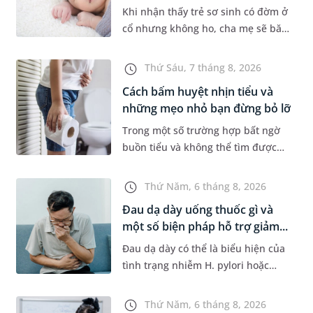
Khi nhận thấy trẻ sơ sinh có đờm ở
cổ nhưng không ho, cha mẹ sẽ băn
khoăn liệu con có đang mắc bệnh
đường hô hấp hay không. Những
Thứ Sáu, 7 tháng 8, 2026
chia sẻ dưới đây sẽ giúp ch...
Cách bấm huyệt nhịn tiểu và
những mẹo nhỏ bạn đừng bỏ lỡ
Trong một số trường hợp bất ngờ
buồn tiểu và không thể tìm được
nhà vệ sinh, nhiều người đã áp
dụng phương pháp bấm huyệt
Thứ Năm, 6 tháng 8, 2026
nhịn tiểu. Vậy cách bấm huyệt
Đau dạ dày uống thuốc gì và
nhịn...
một số biện pháp hỗ trợ giảm...
Đau dạ dày có thể là biểu hiện của
tình trạng nhiễm H. pylori hoặc
bệnh lý về đường tiêu hoá khác.
Dựa theo nguyên nhân cụ thể, bác
Thứ Năm, 6 tháng 8, 2026