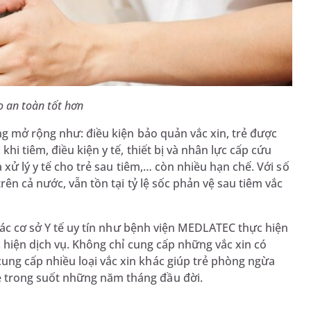
o an toàn tốt hơn
ng mở rộng như: điều kiện bảo quản vắc xin, trẻ được
i tiêm, điều kiện y tế, thiết bị và nhân lực cấp cứu
 xử lý y tế cho trẻ sau tiêm,… còn nhiều hạn chế. Với số
ên cả nước, vẫn tồn tại tỷ lệ sốc phản vệ sau tiêm vắc
 các cơ sở Y tế uy tín như bệnh viện MEDLATEC thực hiện
 hiện dịch vụ. Không chỉ cung cấp những vắc xin có
ng cấp nhiều loại vắc xin khác giúp trẻ phòng ngừa
 trong suốt những năm tháng đầu đời.