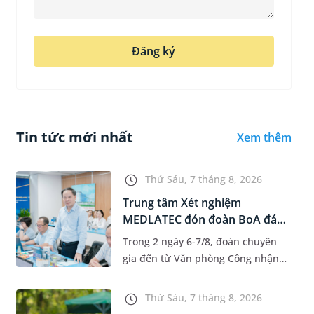
Đăng ký
Tin tức mới nhất
Xem thêm
Thứ Sáu, 7 tháng 8, 2026
Trung tâm Xét nghiệm
MEDLATEC đón đoàn BoA đánh
giá giám...
Trong 2 ngày 6-7/8, đoàn chuyên
gia đến từ Văn phòng Công nhận
Chất lượng quốc gia (BoA) đã ghi
nhận và đánh giá cao nỗ lực duy trì
Thứ Sáu, 7 tháng 8, 2026
hệ thống quản lý chất lượ...