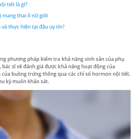
i tiết là gì?
ị mang thai ở nữ giới
 và thực hiện tại đâu uy tín?
ững phương pháp kiểm tra khả năng sinh sản của phụ
, bác sĩ sẽ đánh giá được khả năng hoạt động của
 của buồng trứng thông qua các chỉ số hormon nội tiết.
hu kỳ muốn khảo sát.