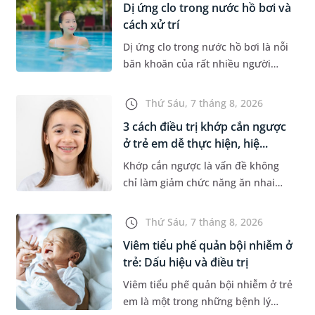
Dị ứng clo trong nước hồ bơi và
cách xử trí
Dị ứng clo trong nước hồ bơi là nỗi
băn khoăn của rất nhiều người
thích bơi lội, đặc biệt là những
trường hợp thường xuyên bơi ở
Thứ Sáu, 7 tháng 8, 2026
những hồ bơi nhân tạo. Bài v...
3 cách điều trị khớp cắn ngược
ở trẻ em dễ thực hiện, hiệ...
Khớp cắn ngược là vấn đề không
chỉ làm giảm chức năng ăn nhai
của trẻ mà còn làm mất đi sự cân
đối của khuôn mặt. Do đó, cần khắc
Thứ Sáu, 7 tháng 8, 2026
phục sớm tình trạng này để...
Viêm tiểu phế quản bội nhiễm ở
trẻ: Dấu hiệu và điều trị
Viêm tiểu phế quản bội nhiễm ở trẻ
em là một trong những bệnh lý