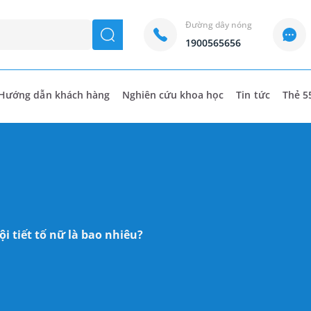
Đường dây nóng
seach
1900565656
Hướng dẫn khách hàng
Nghiên cứu khoa học
Tin tức
Thẻ 5
ội tiết tố nữ là bao nhiêu?