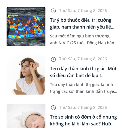
đường hô hấp nguy hiểm, thường
bùng phát vào thời điểm giao mùa.
Thứ Sáu, 7 tháng 8, 2026
Khi những tổn thương ban đầ...
Tự ý bỏ thuốc điều trị cường
giáp, nam thanh niên yếu liệ...
Sau một đêm ngủ bình thường,
anh N.V.C (25 tuổi, Đồng Nai) bàng
hoàng phát hiện yếu liệt 2 chân,
không thể vận động đi lại được. Kết
Thứ Sáu, 7 tháng 8, 2026
quả thăm khám tại Phòng...
Teo dây thần kinh thị giác: Một
số điều cần biết để kịp t...
Teo dây thần kinh thị giác là tình
trạng các sợi thần kinh dẫn truyền
tín hiệu từ mắt lên não bị tổn
thương và dần mất đi chức năng
Thứ Sáu, 7 tháng 8, 2026
hoạt động. Nếu điều trị m...
Trẻ sơ sinh có đờm ở cổ nhưng
không ho là bị làm sao? Hướ...