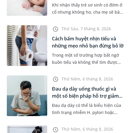
Khi nhận thấy trẻ sơ sinh có đờm ở
cổ nhưng không ho, cha mẹ sẽ băn
khoăn liệu con có đang mắc bệnh
đường hô hấp hay không. Những
Thứ Sáu, 7 tháng 8, 2026
chia sẻ dưới đây sẽ giúp ch...
Cách bấm huyệt nhịn tiểu và
những mẹo nhỏ bạn đừng bỏ lỡ
Trong một số trường hợp bất ngờ
buồn tiểu và không thể tìm được
nhà vệ sinh, nhiều người đã áp
dụng phương pháp bấm huyệt
Thứ Năm, 6 tháng 8, 2026
nhịn tiểu. Vậy cách bấm huyệt
Đau dạ dày uống thuốc gì và
nhịn...
một số biện pháp hỗ trợ giảm...
Đau dạ dày có thể là biểu hiện của
tình trạng nhiễm H. pylori hoặc
bệnh lý về đường tiêu hoá khác.
Dựa theo nguyên nhân cụ thể, bác
Thứ Năm, 6 tháng 8, 2026