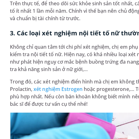
Trên thực tế, để theo dõi sức khỏe sinh sản tốt nhất, c
tố ít nhất 1 lần mỗi năm. Chính vì thế bạn nên chủ động
và chuẩn bị tài chính từ trước.
3. Các loại xét nghiệm nội tiết tố nữ thườ
Không chỉ quan tâm tới chi phí xét nghiệm, chị em phụ
kiểm tra nội tiết tố nữ. Hiện nay, có khá nhiều loại x
như phát hiện nguy cơ mắc bệnh buồng trứng đa nang
tra khả năng sinh sản ở nữ giới,…
Trong đó, các xét nghiệm điển hình mà chị em không t
Prolactin,
xét nghiệm Estrogen
hoặc progesterone,… Tùy
phù hợp nhất. Nếu còn băn khoăn không biết mình nên 
bác sĩ để được tư vấn cụ thể nhé!