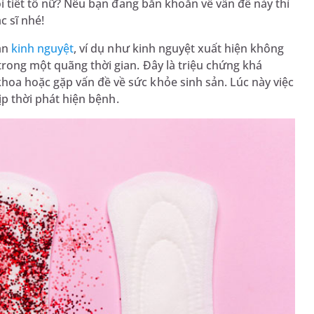
ội tiết tố nữ? Nếu bạn đang băn khoăn về vấn đề này thì
 sĩ nhé!
oạn
kinh nguyệt
, ví dụ như kinh nguyệt xuất hiện không
trong một quãng thời gian. Đây là triệu chứng khá
oa hoặc gặp vấn đề về sức khỏe sinh sản. Lúc này việc
kịp thời phát hiện bệnh.