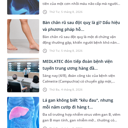
tiên của một cơn nhồi máu não cấp mà người
bệnh không hề hay biết. Tại BVĐK MEDLATEC,
Thứ Tư, 5 tháng 8, 2026
chiến lược chẩn đoán chính...
Bàn chân rũ sau đột quỵ là gì? Dấu hiệu
và phương pháp hỗ...
Bàn chân rũ sau đột quỵ là một di chứng vận
động thường gặp, khiến người bệnh khó nâng
bàn chân khi đi lại, làm tăng nguy cơ vấp ngã và
Thứ Tư, 5 tháng 8, 2026
ảnh hưởng đến khả năn...
MEDLATEC đón tiếp đoàn bệnh viện
tuyến trung ương hàng đầ...
Sáng nay (4/8), đoàn công tác của bệnh viện
Calmette (Campuchia) có chuyến gặp mặt,
tham quan và làm việc tại Hệ thống Y tế
Thứ Ba, 4 tháng 8, 2026
MEDLATEC. Chuyến thăm quan góp ph...
Lá gan không biết "kêu đau", nhưng
mỗi năm cướp đi hàng t...
Đa số trường hợp nhiễm virus viêm gan B, viêm
gan B mạn tính, gan nhiễm mỡ... thường có
dấu hiệu mờ nhạt, hoặc không có dấu hiệu.