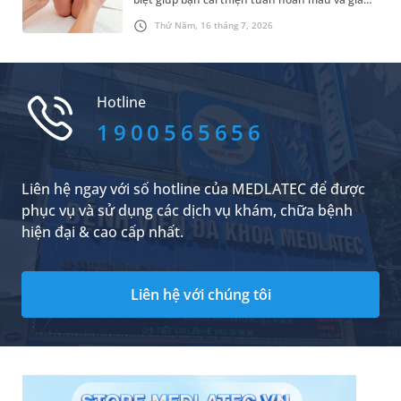
căng thẳng hiệu quả. Do đó, rất nhiều người đã
Thứ Năm, 16 tháng 7, 2026
lựa chọn phương pháp chăm sóc sức khỏe tự
nhiên này. Trong đó, những vấn đề được nhiều
người quan tâm là có nên bấm huyệt thường
xuyên không và tần suất bấm huyệt như thế
Hotline
nào là hợp lý. Dưới đây là câu trả lời cụ thể.
1900565656
Liên hệ ngay với số hotline của MEDLATEC để được
phục vụ và sử dụng các dịch vụ khám, chữa bệnh
hiện đại & cao cấp nhất.
Liên hệ với chúng tôi