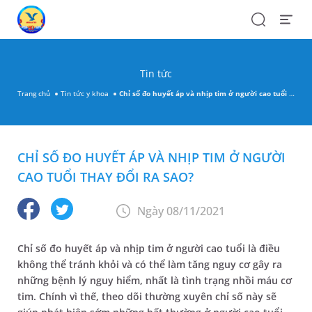
Search
Open
Menu
Tin tức
Trang chủ
Tin tức y khoa
Chỉ số đo huyết áp và nhịp tim ở người cao tuổi thay đổi ra sao?
CHỈ SỐ ĐO HUYẾT ÁP VÀ NHỊP TIM Ở NGƯỜI
CAO TUỔI THAY ĐỔI RA SAO?
Ngày 08/11/2021
Chỉ số đo huyết áp và nhịp tim ở người cao tuổi là điều
không thể tránh khỏi và có thể làm tăng nguy cơ gây ra
những bệnh lý nguy hiểm, nhất là tình trạng nhồi máu cơ
tim. Chính vì thế, theo dõi thường xuyên chỉ số này sẽ