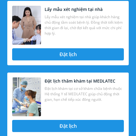
Lấy mẫu xét nghiệm tại nhà
Lấy mẫu xét nghiệm tại nhà giúp khách hàng
chủ động tầm soát bệnh lý. Đồng thời tiết kiệm
thời gian đi lại, chờ đợi kết quả với mức chi phí
hợp lý.
Đặt lịch
Đặt lịch thăm khám tại MEDLATEC
Đặt lịch khám tại cơ sở khám chữa bệnh thuộc
Hệ thống Y tế MEDLATEC giúp chủ động thời
gian, hạn chế tiếp xúc đông người.
Đặt lịch