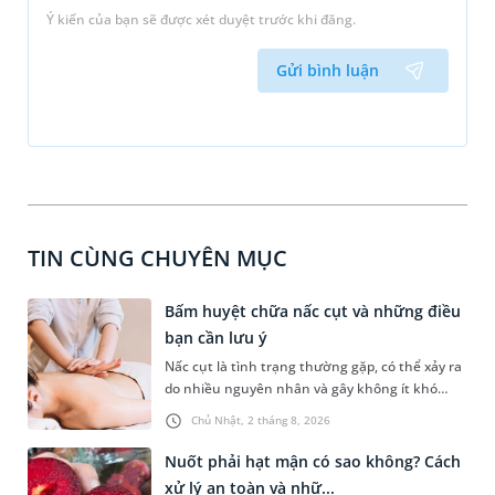
Ý kiến của bạn sẽ được xét duyệt trước khi đăng.
Gửi bình luận
TIN CÙNG CHUYÊN MỤC
Bấm huyệt chữa nấc cụt và những điều
bạn cần lưu ý
Nấc cụt là tình trạng thường gặp, có thể xảy ra
do nhiều nguyên nhân và gây không ít khó
chịu. Bấm huyệt chữa nấc cụt là một trong
Chủ Nhật, 2 tháng 8, 2026
những phương pháp được nhiều người tìm
hiểu để hỗ trợ tình trạng này. Mời bạn cùng
Nuốt phải hạt mận có sao không? Cách
tìm hiểu sâu hơn về phương pháp chữa nấc cụt
xử lý an toàn và nhữ...