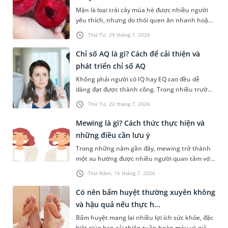
này trong bài viết dưới đây.
Mận là loại trái cây mùa hè được nhiều người
yêu thích, nhưng do thói quen ăn nhanh hoặc
sơ suất, không ít người đã vô tình nuốt phải
Thứ Tư, 29 tháng 7, 2026
hạt mận. Cấu tạo hạt mận thường cứng, có hai
đầu nhọn nên khi đi vào đường tiêu hóa rất dễ
Chỉ số AQ là gì? Cách để cải thiện và
gây ra tâm lý hoang mang, lo lắng cho người
phát triển chỉ số AQ
gặp phải. Bài viết dưới đây sẽ giải đáp chi tiết
Không phải người có IQ hay EQ cao đều dễ
giúp bạn thắc mắc nuốt phải hạt mận có sao
dàng đạt được thành công. Trong nhiều trường
không dưới góc nhìn y khoa và hướng dẫn cách
hợp, khả năng đứng vững trước áp lực, thích
xử trí an toàn, kịp thời nhất.
Thứ Tư, 22 tháng 7, 2026
nghi với nghịch cảnh và không bỏ cuộc mới là
yếu tố tạo nên sự khác biệt. Đây cũng chính là
Mewing là gì? Cách thức thực hiện và
điều được phản ánh qua chỉ số AQ. Vậy chỉ số
những điều cần lưu ý
AQ là gì, được xác định ra sao và làm thế nào để
Trong những năm gần đây, mewing trở thành
cải thiện chỉ số này? Hãy cùng tìm hiểu trong
một xu hướng được nhiều người quan tâm với
bài viết dưới đây.
mục tiêu cải thiện đường nét khuôn mặt mà
Thứ Năm, 16 tháng 7, 2026
không cần phẫu thuật. Vậy mewing là gì, hiệu
quả thực tế ra sao và cần lưu ý những gì để hạn
Có nên bấm huyệt thường xuyên không
chế nguy cơ ảnh hưởng đến sức khỏe răng
và hậu quả nếu thực h...
hàm mặt?
Bấm huyệt mang lại nhiều lợi ích sức khỏe, đặc
biệt giúp bạn cải thiện tuần hoàn máu và giảm