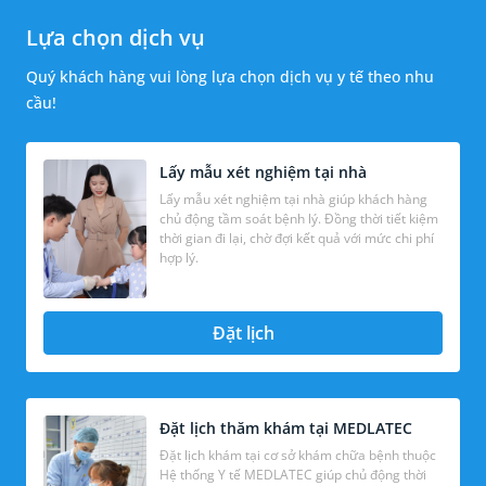
Lựa chọn dịch vụ
Quý khách hàng vui lòng lựa chọn dịch vụ y tế theo nhu
cầu!
Lấy mẫu xét nghiệm tại nhà
Lấy mẫu xét nghiệm tại nhà giúp khách hàng
chủ động tầm soát bệnh lý. Đồng thời tiết kiệm
thời gian đi lại, chờ đợi kết quả với mức chi phí
hợp lý.
Đặt lịch
Đặt lịch thăm khám tại MEDLATEC
Đặt lịch khám tại cơ sở khám chữa bệnh thuộc
Hệ thống Y tế MEDLATEC giúp chủ động thời