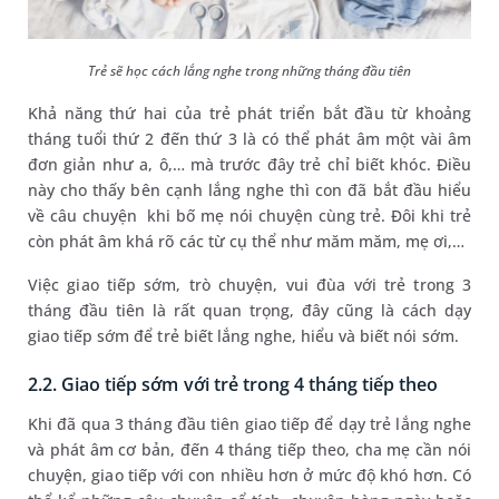
Trẻ sẽ học cách lắng nghe trong những tháng đầu tiên
Khả năng thứ hai của trẻ phát triển bắt đầu từ khoảng
tháng tuổi thứ 2 đến thứ 3 là có thể phát âm một vài âm
đơn giản như a, ô,… mà trước đây trẻ chỉ biết khóc. Điều
này cho thấy bên cạnh lắng nghe thì con đã bắt đầu hiểu
về câu chuyện khi bố mẹ nói chuyện cùng trẻ. Đôi khi trẻ
còn phát âm khá rõ các từ cụ thể như măm măm, mẹ ơi,…
Việc giao tiếp sớm, trò chuyện, vui đùa với trẻ trong 3
tháng đầu tiên là rất quan trọng, đây cũng là cách dạy
giao tiếp sớm để trẻ biết lắng nghe, hiểu và biết nói sớm.
2.2. Giao tiếp sớm với trẻ trong 4 tháng tiếp theo
Khi đã qua 3 tháng đầu tiên giao tiếp để dạy trẻ lắng nghe
và phát âm cơ bản, đến 4 tháng tiếp theo, cha mẹ cần nói
chuyện, giao tiếp với con nhiều hơn ở mức độ khó hơn. Có