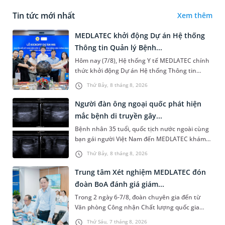
Tin tức mới nhất
Xem thêm
MEDLATEC khởi động Dự án Hệ thống
Thông tin Quản lý Bệnh...
Hôm nay (7/8), Hệ thống Y tế MEDLATEC chính
thức khởi động Dự án Hệ thống Thông tin
Quản lý Bệnh viện (HIS - Hospital Information
Thứ Bảy, 8 tháng 8, 2026
System) giai đoạn mới. Dự á...
Người đàn ông ngoại quốc phát hiện
mắc bệnh di truyền gây...
Bệnh nhân 35 tuổi, quốc tịch nước ngoài cùng
bạn gái người Việt Nam đến MEDLATEC khám
sức khỏe tiền hôn nhân. Qua thăm khám và
Thứ Bảy, 8 tháng 8, 2026
làm các xét nghiệm chuyên sâu,...
Trung tâm Xét nghiệm MEDLATEC đón
đoàn BoA đánh giá giám...
Trong 2 ngày 6-7/8, đoàn chuyên gia đến từ
Văn phòng Công nhận Chất lượng quốc gia
(BoA) đã ghi nhận và đánh giá cao nỗ lực duy trì
Thứ Sáu, 7 tháng 8, 2026