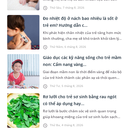
đang mắc bệnh đường hô hấp hay không.
Thứ Sáu, 7 tháng 8, 2026
Những chia sẻ dưới đây sẽ giúp cha mẹ hiểu
thêm về nguyên nhân gây nên tình trạng này
Đo nhiệt độ ở nách bao nhiêu là sốt ở
và cách xử trí an toàn để giúp bé dễ chịu, tránh
trẻ em? Hướng dẫn c...
gặp phải vấn đề nguy hại cho sức khỏe.
Khi phát hiện thân nhiệt của trẻ tăng hơn mức
bình thường, cha mẹ sẽ khó tránh khỏi tâm lý
lo lắng. Tuy nhiên, không phải ai cũng biết đo
Thứ Năm, 6 tháng 8, 2026
nhiệt độ ở nách bao nhiêu là sốt ở trẻ em và
cách chăm sóc trẻ sốt sao cho an toàn. Những
Giáo dục các kỹ năng sống cho trẻ mầm
chia sẻ dưới đây sẽ cùng cha mẹ tìm hiểu vấn
non: Cẩm nang vàng...
đề này để giúp bé nhanh hồi phục và phòng
Giai đoạn mầm non là thời điểm vàng để não bộ
ngừa nguy cơ xảy ra biến chứng.
của trẻ hình thành các phản xạ và thói quen
hành vi nền tảng. Việc trang bị sớm các kỹ
Thứ Tư, 5 tháng 8, 2026
năng sống cho trẻ mầm non không chỉ giúp
con vững vàng tự lập từ nhỏ mà còn là chiếc
Rơ lưỡi cho trẻ sơ sinh bằng rau ngót
khiên bảo vệ con an toàn khi bắt đầu bước ra
có thể áp dụng hay...
khám phá thế giới xung quanh.
Rơ lưỡi là bước chăm sóc vệ sinh quan trọng
giúp khoang miệng của trẻ sơ sinh luôn sạch
sẽ, hạn chế cặn sữa tích tụ và giảm nguy cơ
Thứ Ba, 4 tháng 8, 2026
nấm miệng. Để thực hiện điều này, không ít