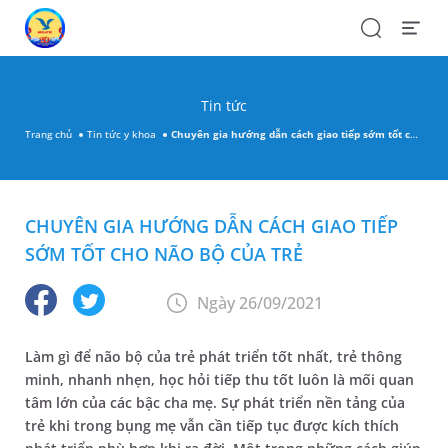
Search
Open
Menu
Tin tức
Trang chủ
Tin tức y khoa
Chuyên gia hướng dẫn cách giao tiếp sớm tốt cho não bộ của trẻ
CHUYÊN GIA HƯỚNG DẪN CÁCH GIAO TIẾP
SỚM TỐT CHO NÃO BỘ CỦA TRẺ
Ngày 26/09/2021
Làm gì để não bộ của trẻ phát triển tốt nhất, trẻ thông
minh, nhanh nhẹn, học hỏi tiếp thu tốt luôn là mối quan
tâm lớn của các bậc cha mẹ. Sự phát triển nền tảng của
trẻ khi trong bụng mẹ vẫn cần tiếp tục được kích thích