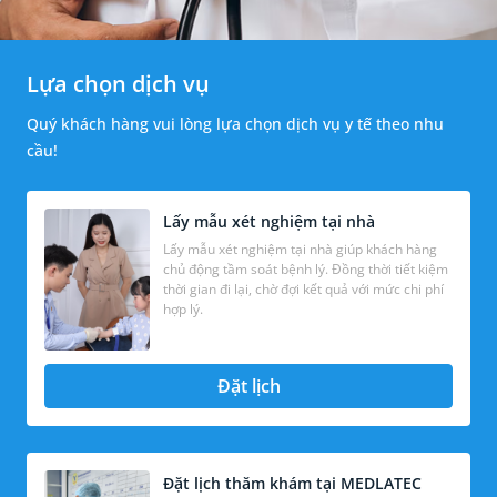
Lựa chọn dịch vụ
Quý khách hàng vui lòng lựa chọn dịch vụ y tế theo nhu
cầu!
Lấy mẫu xét nghiệm tại nhà
Lấy mẫu xét nghiệm tại nhà giúp khách hàng
chủ động tầm soát bệnh lý. Đồng thời tiết kiệm
thời gian đi lại, chờ đợi kết quả với mức chi phí
hợp lý.
Đặt lịch
Đặt lịch thăm khám tại MEDLATEC