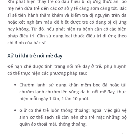
Khi phát hiện thấy trẻ có dấu hiệu bị dị ứng thức ăn, bố
mẹ nên đứa trẻ đến các cơ sở y tế càng sớm càng tốt. Bác
sĩ sẽ tiến hành thăm khám và kiểm tra dị nguyên trên da
hoặc xét nghiệm máu để biết được trẻ có đang bị dị ứng
hay không. Từ đó, nếu phát hiện ra bệnh cần có các biện
pháp điều trị. Cần sử dụng loại thuốc điều trị dị ứng theo
chỉ định của bác sĩ.
Xử trí khi trẻ nổi mề đay
Để hạn chế được tình trạng nổi mề đay ở trẻ, phụ huynh
có thể thực hiện các phương pháp sau:
Chườm lạnh: sử dụng khăn mềm bọc đá hoặc túi
chườm lạnh chườm lên vùng da bị nổi mề đay, thực
hiện mỗi ngày 1 lần, 1 lần 10 phút.
Giữ cơ thể trẻ luôn thông thoáng: ngoài việc giữ vệ
sinh cơ thể sạch sẽ còn nên cho trẻ mặc những bộ
quần áo thoải mái, thông thoáng.