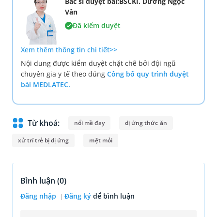
Bác sĩ duyệt bài:BSCKI. Dương Ngọc
Vân
Đã kiểm duyệt
Xem thêm thông tin chi tiết>>
Nội dung được kiểm duyệt chặt chẽ bởi đội ngũ
chuyên gia y tế theo đúng
Công bố quy trình duyệt
bài MEDLATEC.
Từ khoá:
nổi mề đay
dị ứng thức ăn
xử trí trẻ bị dị ứng
mệt mỏi
Bình luận (
0
)
Đăng nhập
Đăng ký
để bình luận