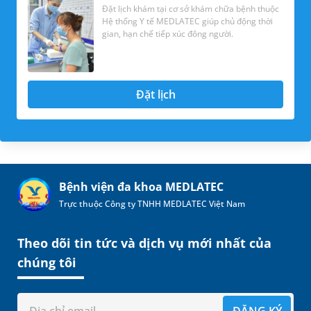
Đặt lịch khám tại cơ sở khám chữa bệnh thuộc
Hệ thống Y tế MEDLATEC giúp chủ động thời
gian, hạn chế tiếp xúc đông người.
Đặt lịch
Bệnh viện đa khoa MEDLATEC
Trực thuộc Công ty TNHH MEDLATEC Việt Nam
Theo dõi tin tức và dịch vụ mới nhất của
chúng tôi
ĐĂNG KÝ