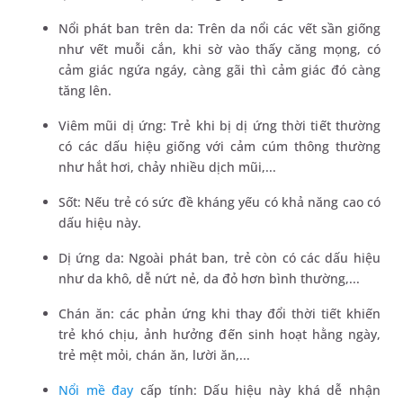
Nổi phát ban trên da: Trên da nổi các vết sần giống
như vết muỗi cắn, khi sờ vào thấy căng mọng, có
cảm giác ngứa ngáy, càng gãi thì cảm giác đó càng
tăng lên.
Viêm mũi dị ứng: Trẻ khi bị dị ứng thời tiết thường
có các dấu hiệu giống với cảm cúm thông thường
như hắt hơi, chảy nhiều dịch mũi,...
Sốt: Nếu trẻ có sức đề kháng yếu có khả năng cao có
dấu hiệu này.
Dị ứng da: Ngoài phát ban, trẻ còn có các dấu hiệu
như da khô, dễ nứt nẻ, da đỏ hơn bình thường,...
Chán ăn: các phản ứng khi thay đổi thời tiết khiến
trẻ khó chịu, ảnh hưởng đến sinh hoạt hằng ngày,
trẻ mệt mỏi, chán ăn, lười ăn,...
Nổi mề đay
cấp tính: Dấu hiệu này khá dễ nhận