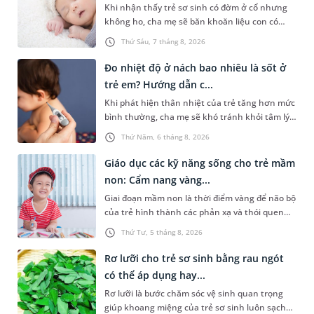
Khi nhận thấy trẻ sơ sinh có đờm ở cổ nhưng
không ho, cha mẹ sẽ băn khoăn liệu con có
đang mắc bệnh đường hô hấp hay không.
Thứ Sáu, 7 tháng 8, 2026
Những chia sẻ dưới đây sẽ giúp cha mẹ hiểu
thêm về nguyên nhân gây nên tình trạng này
Đo nhiệt độ ở nách bao nhiêu là sốt ở
và cách xử trí an toàn để giúp bé dễ chịu, tránh
trẻ em? Hướng dẫn c...
gặp phải vấn đề nguy hại cho sức khỏe.
Khi phát hiện thân nhiệt của trẻ tăng hơn mức
bình thường, cha mẹ sẽ khó tránh khỏi tâm lý
lo lắng. Tuy nhiên, không phải ai cũng biết đo
Thứ Năm, 6 tháng 8, 2026
nhiệt độ ở nách bao nhiêu là sốt ở trẻ em và
cách chăm sóc trẻ sốt sao cho an toàn. Những
Giáo dục các kỹ năng sống cho trẻ mầm
chia sẻ dưới đây sẽ cùng cha mẹ tìm hiểu vấn
non: Cẩm nang vàng...
đề này để giúp bé nhanh hồi phục và phòng
Giai đoạn mầm non là thời điểm vàng để não bộ
ngừa nguy cơ xảy ra biến chứng.
của trẻ hình thành các phản xạ và thói quen
hành vi nền tảng. Việc trang bị sớm các kỹ
Thứ Tư, 5 tháng 8, 2026
năng sống cho trẻ mầm non không chỉ giúp
con vững vàng tự lập từ nhỏ mà còn là chiếc
Rơ lưỡi cho trẻ sơ sinh bằng rau ngót
khiên bảo vệ con an toàn khi bắt đầu bước ra
có thể áp dụng hay...
khám phá thế giới xung quanh.
Rơ lưỡi là bước chăm sóc vệ sinh quan trọng
giúp khoang miệng của trẻ sơ sinh luôn sạch