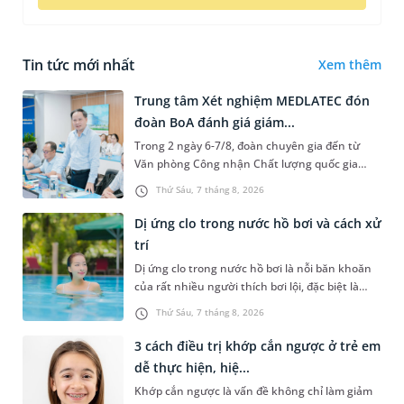
Tin tức mới nhất
Xem thêm
Trung tâm Xét nghiệm MEDLATEC đón
đoàn BoA đánh giá giám...
Trong 2 ngày 6-7/8, đoàn chuyên gia đến từ
Văn phòng Công nhận Chất lượng quốc gia
(BoA) đã ghi nhận và đánh giá cao nỗ lực duy trì
Thứ Sáu, 7 tháng 8, 2026
hệ thống quản lý chất lượ...
Dị ứng clo trong nước hồ bơi và cách xử
trí
Dị ứng clo trong nước hồ bơi là nỗi băn khoăn
của rất nhiều người thích bơi lội, đặc biệt là
những trường hợp thường xuyên bơi ở những
Thứ Sáu, 7 tháng 8, 2026
hồ bơi nhân tạo. Bài v...
3 cách điều trị khớp cắn ngược ở trẻ em
dễ thực hiện, hiệ...
Khớp cắn ngược là vấn đề không chỉ làm giảm