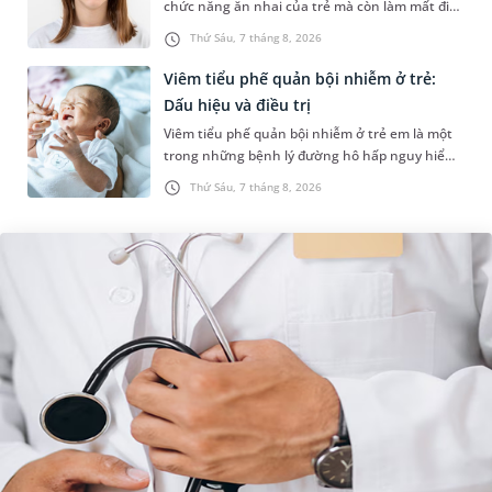
chức năng ăn nhai của trẻ mà còn làm mất đi
sự cân đối của khuôn mặt. Do đó, cần khắc
Thứ Sáu, 7 tháng 8, 2026
phục sớm tình trạng này để...
Viêm tiểu phế quản bội nhiễm ở trẻ:
Dấu hiệu và điều trị
Viêm tiểu phế quản bội nhiễm ở trẻ em là một
trong những bệnh lý đường hô hấp nguy hiểm,
thường bùng phát vào thời điểm giao mùa. Khi
Thứ Sáu, 7 tháng 8, 2026
những tổn thương ban đầ...