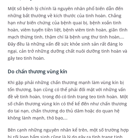
Một số bệnh lý chính là nguyên nhân phổ biến dẫn đến
những bất thường về kích thước của tinh hoàn. Chẳng
hạn như biến chứng của bệnh quai bị, bệnh xoắn tinh
hoàn, viêm tuyến tiền liệt, bệnh viêm tinh hoàn, giãn tĩnh
mạch thừng tinh, thậm chí là bệnh ung thư tinh hoàn,…
Đây đều là những vấn đề sức khỏe sinh sản rất đáng lo
ngại, cản trở những dưỡng chất nuôi dưỡng tinh hoàn và
gây teo tinh hoàn.
Do chấn thương vùng kín
Khi gặp phải những chấn thương mạnh làm vùng kín bị
tổn thương, bạn cũng có thể phải đối mặt với những vấn
đề về tinh hoàn, trong đó có tình trạng teo tinh hoàn. Một
số chấn thương vùng kín có thể kể đến như chấn thương
do tai nạn, chấn thương do thủ dâm hoặc do quan hệ
không lành mạnh, thô bạo,…
Bên cạnh những nguyên nhân kể trên, một số trường hợp
bị rối loạn bẩm sinh cũng là lý do gây ra tình trạng tinh