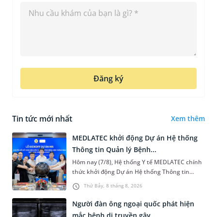
Đăng ký
Tin tức mới nhất
Xem thêm
MEDLATEC khởi động Dự án Hệ thống
Thông tin Quản lý Bệnh...
Hôm nay (7/8), Hệ thống Y tế MEDLATEC chính
thức khởi động Dự án Hệ thống Thông tin
Quản lý Bệnh viện (HIS - Hospital Information
Thứ Bảy, 8 tháng 8, 2026
System) giai đoạn mới. Dự á...
Người đàn ông ngoại quốc phát hiện
mắc bệnh di truyền gây...