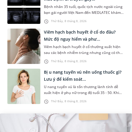
Bệnh nhân 35 tuổi, quốc tịch nước ngoài cùng
bạn gái người Việt Nam đến MEDLATEC khám
sức khỏe tiền hôn nhân. Qua thăm khám và
Thứ Bảy, 8 tháng 8, 2026
làm các xét nghiệm chuyên sâu,...
Viêm hạch bạch huyết ở cổ do đâu?
Mức độ nguy hiểm và phư...
Viêm hạch bạch huyết ở cổ thường xuất hiện
sau các bệnh nhiễm trùng nhưng cũng có thể
liên quan đến lao hạch hoặc ung thư. Để tìm
Thứ Bảy, 8 tháng 8, 2026
hiểu nguyên nhân gây viêm,...
Bị u nang tuyến vú nên uống thuốc gì?
Lưu ý để kiểm soát...
U nang tuyến vú là tổn thương lành tính dễ
xuất hiện ở phụ nữ trong độ tuổi 35 - 50. Khi
được chẩn đoán mắc bệnh, nhiều người
Thứ Bảy, 8 tháng 8, 2026
thường băn khoăn u nang tuyến v...