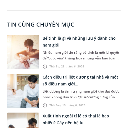
TIN CÙNG CHUYÊN MỤC
Bế tinh là gì và những lưu ý dành cho
nam giới
Nhiều nam giới tin rằng bế tinh là một bí quyết
để “cuộc yêu” thăng hoa nhưng vẫn bảo toàn
phong độ. Bài viết dưới đây sẽ giúp bạn hiểu rõ
Thứ Ba, 23 tháng 6, 2026
hơn bế tinh là gì, có tiềm ẩn những nguy cơ sức
khỏe gì không và những vấn đề nam giới cần
Cách điều trị liệt dương tại nhà và một
lưu ý.
số điều nam giới...
Liệt dương là tình trạng nam giới khó đạt được
hoặc không duy trì được sự cương cứng của
dương vật trong khi quan hệ tình dục. Đây là
Thứ Sáu, 19 tháng 6, 2026
vấn đề nhạy cảm nên số đông phái mạnh ít chia
sẻ hoặc chậm trễ trong việc thăm khám và điều
Xuất tinh ngoài tỉ lệ có thai là bao
trị. Cũng vì thế mà cách điều trị liệt dương tại
nhiêu? Gây nên hệ lụ...
nhà nhận được sự quan tâm của nhiều nam