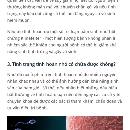
quan đến các vấn đề về suy giảm nội tiết tố. Người bệnh
thường không mặn mà với chuyện chăn gối và nếu tình
trạng này kéo dài cũng có thể làm tăng nguy cơ vô sinh,
hiếm muộn.
Nếu teo tinh hoàn do một số rối loạn bẩm sinh như hội
chứng Klinefelter - một hiện tượng bệnh không phân li
nhiễm sắc thể khiến cho người bệnh có thể bị giảm khả
năng sinh tinh trùng và gây vô sinh.
3. Tình trạng tinh hoàn nhỏ có chữa được không?
Như đã nói ở phía trên, tinh hoàn nhỏ do nhiều nguyên
nhân khác nhau và có thể ảnh hưởng đến khả năng sinh
sản của nam giới. Vì thế, nếu nhận biết những dấu hiệu
bất thường về tinh hoàn, bạn nên đến ngay các cơ sở y tế
chuyên khoa để được các bác sĩ thăm khám, chẩn đoán và
tư vấn điều trị bệnh.