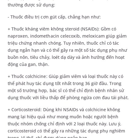
thường được sử dụng:
- Thuốc điều trị cơn gút cấp, chẳng hạn như:
+ Thuốc kháng viêm không steroid (NSAIDs): Gồm có
naproxen, indomethacin celecoxib, meloxicam giúp giảm
triệu chứng nhanh chóng. Tuy nhiên, thuốc chỉ có tác
dụng ngắn hạn và có thể gây ra một số tác dụng phụ như
buồn nôn, tiêu chảy, loét dạ dày và ảnh hưởng đến hoạt
động của gan, thận.
+ Thuốc colchicine: Giúp giảm viêm và loại thuốc này có
thể phát huy tác dụng tốt nhất trong 36 giờ đầu. Trong
một số trường hợp, bác sĩ có thể chỉ định bệnh nhân sử
dụng thuốc với liều thấp để phòng ngừa cơn đau tái phát.
+ Corticosteroid: Dùng khi NSAIDs và colchicine không
mang lại hiệu quả như mong muốn hoặc người bệnh
thuộc nhóm chống chỉ định với 2 loại thuốc này. Lưu ý,
corticosteroid có thể gây ra những tác dụng phụ nghiêm
trọng. Vì thế, chỉ được dùng ngắn hạn.