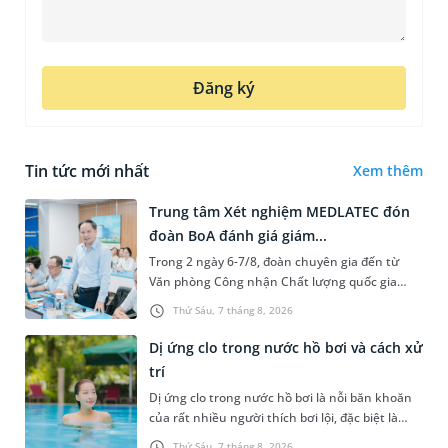
Đăng ký
Tin tức mới nhất
Xem thêm
Trung tâm Xét nghiệm MEDLATEC đón
đoàn BoA đánh giá giám...
Trong 2 ngày 6-7/8, đoàn chuyên gia đến từ
Văn phòng Công nhận Chất lượng quốc gia
(BoA) đã ghi nhận và đánh giá cao nỗ lực duy trì
Thứ Sáu, 7 tháng 8, 2026
hệ thống quản lý chất lượ...
Dị ứng clo trong nước hồ bơi và cách xử
trí
Dị ứng clo trong nước hồ bơi là nỗi băn khoăn
của rất nhiều người thích bơi lội, đặc biệt là
những trường hợp thường xuyên bơi ở những
Thứ Sáu, 7 tháng 8, 2026