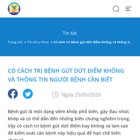
Search
Open
Menu
Tin tức
Trang chủ
Tin tức y khoa
Có cách trị bệnh gút dứt điểm không và thông tin người bệnh cần biết
CÓ CÁCH TRỊ BỆNH GÚT DỨT ĐIỂM KHÔNG
VÀ THÔNG TIN NGƯỜI BỆNH CẦN BIẾT
Ngày 25/05/2026
Bệnh gút là một dạng viêm khớp phổ biến, gây đau nhức
khớp và có thể dẫn đến những biến chứng nghiêm trọng.
Vậy có cách trị bệnh gút dứt điểm hay không và làm sao
để kiểm soát căn bệnh này hiệu quả để hạn chế biến