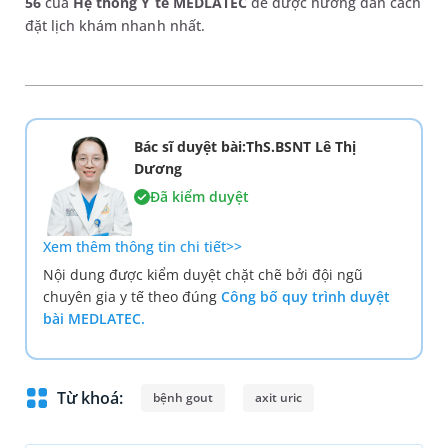
56
của
Hệ thống Y tế MEDLATEC
để được hướng dẫn cách
đặt lịch khám nhanh nhất.
Bác sĩ duyệt bài:ThS.BSNT Lê Thị
Dương
Đã kiểm duyệt
Xem thêm thông tin chi tiết>>
Nội dung được kiểm duyệt chặt chẽ bởi đội ngũ
chuyên gia y tế theo đúng
Công bố quy trình duyệt
bài MEDLATEC.
Từ khoá:
bệnh gout
axit uric