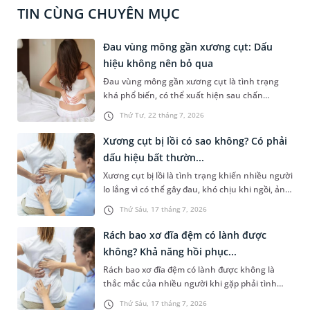
TIN CÙNG CHUYÊN MỤC
Đau vùng mông gần xương cụt: Dấu
hiệu không nên bỏ qua
Đau vùng mông gần xương cụt là tình trạng
khá phổ biến, có thể xuất hiện sau chấn
thương, ngồi lâu hoặc liên quan đến các bệnh
Thứ Tư, 22 tháng 7, 2026
lý cơ xương khớp và thần kinh. Cơn đau không
chỉ gây khó chịu khi vận động khi ngồi hoặc
Xương cụt bị lồi có sao không? Có phải
đứng lên mà còn ảnh hưởng đáng kể đến sinh
dấu hiệu bất thườn...
hoạt hàng ngày. Việc xác định đúng nguyên
Xương cụt bị lồi là tình trạng khiến nhiều người
nhân đóng vai trò quan trọng trong quá trình
lo lắng vì có thể gây đau, khó chịu khi ngồi, ảnh
điều trị, giúp kiểm soát triệu chứng và ngăn
hưởng đến sinh hoạt hàng ngày. Trên thực tế,
ngừa các biến chứng không mong muốn.
Thứ Sáu, 17 tháng 7, 2026
sự thay đổi hình thái này có thể xuất phát từ
đặc điểm giải phẫu tự nhiên, chấn thương hoặc
Rách bao xơ đĩa đệm có lành được
một số bệnh lý liên quan đến cột sống và mô
không? Khả năng hồi phục...
mềm vùng cùng cụt. Vậy xương cụt bị lồi có sao
Rách bao xơ đĩa đệm có lành được không là
không và khi nào cần đi khám? Bài viết dưới đây
thắc mắc của nhiều người khi gặp phải tình
sẽ giúp bạn hiểu rõ hơn về tình trạng này.
trạng đau lưng kéo dài hoặc được chẩn đoán có
Thứ Sáu, 17 tháng 7, 2026