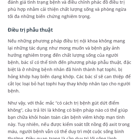
đánh giá tình trạng bệnh và điều chỉnh phác đồ điều trị
phù hợp nhằm cải thiện chất lượng sống và phòng ngừa
tối đa những biến chứng nghiêm trọng.
Điều trị phẫu thuật
Nếu những phương pháp điều trị nội khoa không mang
lại những tác dụng như mong muốn và bệnh gây ảnh
hưởng nghiêm trọng đến chất lượng sống của người
bệnh, bác sĩ có thể tính đến phương pháp phẫu thuật, đặc
biệt là ở những bệnh nhân đã hình thành hạt tophi, bị
hỏng khớp hay biến dạng khớp. Các bác sĩ sẽ can thiệp để
cắt lọc loại bỏ hạt tophi hay thay khớp nhân tạo cho người
bệnh.
Như vậy, với thắc mắc “có cách trị bệnh gút dứt điểm
không”, câu trả lời là không có biện pháp nào có thể giúp
bạn chữa khỏi hoàn toàn căn bệnh viêm khớp mạn tính
này. Tuy nhiên, nếu được kiểm soát tốt nồng độ axit trong
máu, người bệnh vẫn có thể duy trì một cuộc sống bình
thường. Điều quan trọng là cần duy trì lối sống lành