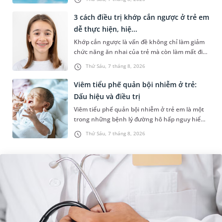
hồ bơi nhân tạo. Bài v...
3 cách điều trị khớp cắn ngược ở trẻ em
dễ thực hiện, hiệ...
Khớp cắn ngược là vấn đề không chỉ làm giảm
chức năng ăn nhai của trẻ mà còn làm mất đi
sự cân đối của khuôn mặt. Do đó, cần khắc
Thứ Sáu, 7 tháng 8, 2026
phục sớm tình trạng này để...
Viêm tiểu phế quản bội nhiễm ở trẻ:
Dấu hiệu và điều trị
Viêm tiểu phế quản bội nhiễm ở trẻ em là một
trong những bệnh lý đường hô hấp nguy hiểm,
thường bùng phát vào thời điểm giao mùa. Khi
Thứ Sáu, 7 tháng 8, 2026
những tổn thương ban đầ...