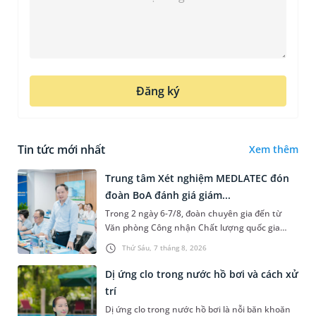
Đăng ký
Tin tức mới nhất
Xem thêm
Trung tâm Xét nghiệm MEDLATEC đón
đoàn BoA đánh giá giám...
Trong 2 ngày 6-7/8, đoàn chuyên gia đến từ
Văn phòng Công nhận Chất lượng quốc gia
(BoA) đã ghi nhận và đánh giá cao nỗ lực duy trì
Thứ Sáu, 7 tháng 8, 2026
hệ thống quản lý chất lượ...
Dị ứng clo trong nước hồ bơi và cách xử
trí
Dị ứng clo trong nước hồ bơi là nỗi băn khoăn