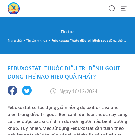
Search
Open
Menu
Tin tức
Trang chủ
Tin tức y khoa
Febuxostat: Thuốc điều trị bệnh gout dùng thế nào hiệu quả nhất?
FEBUXOSTAT: THUỐC ĐIỀU TRỊ BỆNH GOUT
DÙNG THẾ NÀO HIỆU QUẢ NHẤT?
Ngày 16/12/2024
Febuxostat có tác dụng giảm nồng độ axit uric và phổ
biến trong điều trị gout. Bên cạnh đó, loại thuốc này cũng
có thể được bác sĩ chỉ định đối với người mắc bệnh xương
khớp. Tuy nhiên, việc sử dụng Febuxostat cần tuân theo