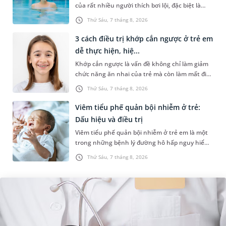
của rất nhiều người thích bơi lội, đặc biệt là
những trường hợp thường xuyên bơi ở những
Thứ Sáu, 7 tháng 8, 2026
hồ bơi nhân tạo. Bài v...
3 cách điều trị khớp cắn ngược ở trẻ em
dễ thực hiện, hiệ...
Khớp cắn ngược là vấn đề không chỉ làm giảm
chức năng ăn nhai của trẻ mà còn làm mất đi
sự cân đối của khuôn mặt. Do đó, cần khắc
Thứ Sáu, 7 tháng 8, 2026
phục sớm tình trạng này để...
Viêm tiểu phế quản bội nhiễm ở trẻ:
Dấu hiệu và điều trị
Viêm tiểu phế quản bội nhiễm ở trẻ em là một
trong những bệnh lý đường hô hấp nguy hiểm,
thường bùng phát vào thời điểm giao mùa. Khi
Thứ Sáu, 7 tháng 8, 2026
những tổn thương ban đầ...