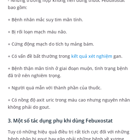
- Những trường hợp không nên dùng thuốc Febuxostat
bao gồm:
+ Bệnh nhân mắc suy tim mãn tính.
+ Bị rối loạn mạch máu não.
+ Cứng động mạch do tích tụ mảng bám.
+ Có vấn đề bất thường trong
kết quả xét nghiệm
gan.
+ Bệnh thận mãn tính ở giai đoạn muộn, tình trạng bệnh
đã trở nên nghiêm trọng.
+ Người quá mẫn với thành phần của thuốc.
+ Có nồng độ axit uric trong máu cao nhưng nguyên nhân
không phải do gout.
3. Một số tác dụng phụ khi dùng Febuxostat
Tuy có những hiệu quả điều trị rất tích cực đối với những
bệnh nhân bị gout hay gặp phải những bệnh về xương