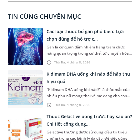
TIN CÙNG CHUYÊN MỤC
Các loại thuốc bổ gan phổ biến: Lựa
chọn đúng để hỗ trợ c...
Gan là cơ quan đảm nhiệm hàng trăm chức
năng quan trọng trong cơ thể, từ chuyển hóa
dinh dưỡng, thải độc đến tổng hợp các chất
Thứ Ba, 4 tháng 8, 2026
cần thiết cho sự sống. Với mong muốn duy trì
sức khỏe, nhiều người tìm kiếm các loại thuốc
Kidimam DHA uống khi nào để hấp thu
bổ gan phổ biến để hỗ trợ hoạt động của gan.
hiệu quả
Tuy nhiên, lựa chọn sản phẩm phù hợp cần
"Kidimam DHA uống khi nào?" là thắc mắc của
dựa trên tình trạng sức khỏe, thành phần và
nhiều phụ nữ mang thai và mẹ đang cho con
bằng chứng khoa học thay vì chỉ dựa vào quảng
bú khi lựa chọn sản phẩm bổ sung DHA. Bên
cáo.
Thứ Ba, 4 tháng 8, 2026
cạnh việc chọn đúng sản phẩm, sử dụng đúng
thời điểm và đúng cách cũng góp phần giúp cơ
Thuốc Gelactive uống trước hay sau ăn?
thể hấp thu các dưỡng chất hiệu quả hơn. Bài
Chi tiết công dụng...
viết dưới đây sẽ giúp bạn hiểu rõ thời điểm nên
Gelactive thường được sử dụng điều trị triệu
uống Kidimam DHA, cách sử dụng và những
chứng trong các bệnh lý dạ dày. Để việc dùng
lưu ý quan trọng trong quá trình bổ sung.