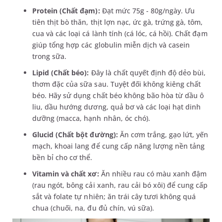
Protein (Chất đạm):
Đạt mức 75g - 80g/ngày. Ưu
tiên thịt bò thăn, thịt lợn nạc, ức gà, trứng gà, tôm,
cua và các loại cá lành tính (cá lóc, cá hồi). Chất đạm
giúp tổng hợp các globulin miễn dịch và casein
trong sữa.
Lipid (Chất béo):
Đây là chất quyết định độ dẻo bùi,
thơm đặc của sữa sau. Tuyệt đối không kiêng chất
béo. Hãy sử dụng chất béo không bão hòa từ dầu ô
liu, dầu hướng dương, quả bơ và các loại hạt dinh
dưỡng (macca, hạnh nhân, óc chó).
Glucid (Chất bột đường):
Ăn cơm trắng, gạo lứt, yến
mạch, khoai lang để cung cấp năng lượng nền tảng
bền bỉ cho cơ thể.
Vitamin và chất xơ:
Ăn nhiều rau có màu xanh đậm
(rau ngót, bông cải xanh, rau cải bó xôi) để cung cấp
sắt và folate tự nhiên; ăn trái cây tươi không quá
chua (chuối, na, đu đủ chín, vú sữa).