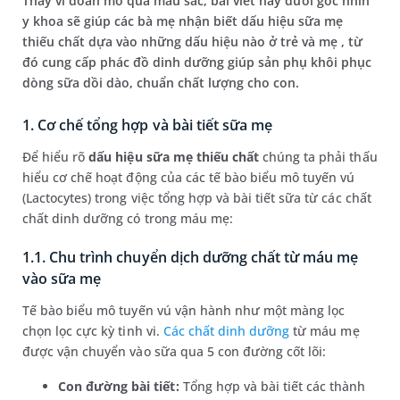
Thay vì đoán mò qua màu sắc, bài viết này dưới góc nhìn
y khoa sẽ giúp các bà mẹ nhận biết dấu hiệu sữa mẹ
thiếu chất dựa vào những dấu hiệu nào ở trẻ và mẹ , từ
đó cung cấp phác đồ dinh dưỡng giúp sản phụ khôi phục
dòng sữa dồi dào, chuẩn chất lượng cho con.
1. Cơ chế tổng hợp và bài tiết sữa mẹ
Để hiểu rõ
dấu hiệu sữa mẹ thiếu chất
chúng ta phải thấu
hiểu cơ chế hoạt động của các tế bào biểu mô tuyến vú
(Lactocytes) trong việc tổng hợp và bài tiết sữa từ các chất
chất dinh dưỡng có trong máu mẹ:
1.1. Chu trình chuyển dịch dưỡng chất từ máu mẹ
vào sữa mẹ
Tế bào biểu mô tuyến vú vận hành như một màng lọc
chọn lọc cực kỳ tinh vi.
Các chất dinh dưỡng
từ máu mẹ
được vận chuyển vào sữa qua 5 con đường cốt lõi:
Con đường bài tiết:
Tổng hợp và bài tiết các thành