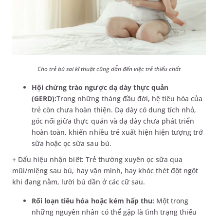
Cho trẻ bú sai kĩ thuật cũng dẫn đến việc trẻ thiếu chất
Hội chứng trào ngược dạ dày thực quản
(GERD):
Trong những tháng đầu đời, hệ tiêu hóa của
trẻ còn chưa hoàn thiện. Dạ dày có dung tích nhỏ,
góc nối giữa thực quản và dạ dày chưa phát triển
hoàn toàn, khiến nhiều trẻ xuất hiện hiện tượng trớ
sữa hoặc ọc sữa sau bú.
+ Dấu hiệu nhận biết: Trẻ thường xuyên ọc sữa qua
mũi/miệng sau bú, hay vặn mình, hay khóc thét đột ngột
khi đang nằm, lười bú dần ở các cữ sau.
Rối loạn tiêu hóa hoặc kém hấp thu:
Một trong
những nguyên nhân có thể gặp là tình trạng thiếu