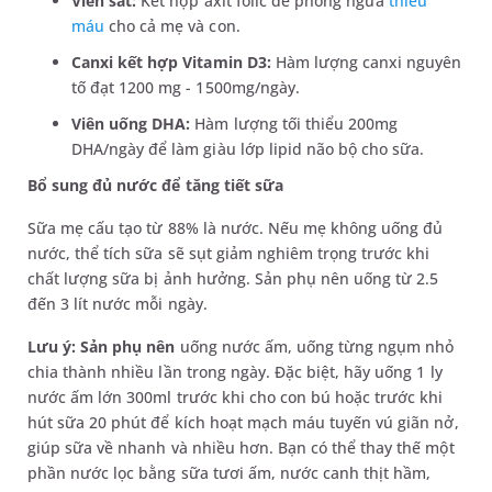
Viên sắt:
Kết hợp axit folic để phòng ngừa
thiếu
máu
cho cả mẹ và con.
Canxi kết hợp Vitamin D3:
Hàm lượng canxi nguyên
tố đạt 1200 mg - 1500mg/ngày.
Viên uống DHA:
Hàm lượng tối thiểu 200mg
DHA/ngày để làm giàu lớp lipid não bộ cho sữa.
Bổ sung đủ nước để tăng tiết sữa
Sữa mẹ cấu tạo từ 88% là nước. Nếu mẹ không uống đủ
nước, thể tích sữa sẽ sụt giảm nghiêm trọng trước khi
chất lượng sữa bị ảnh hưởng. Sản phụ nên uống từ 2.5
đến 3 lít nước mỗi ngày.
Lưu ý: Sản phụ nên
uống nước ấm, uống từng ngụm nhỏ
chia thành nhiều lần trong ngày. Đặc biệt, hãy uống 1 ly
nước ấm lớn 300ml trước khi cho con bú hoặc trước khi
hút sữa 20 phút để kích hoạt mạch máu tuyến vú giãn nở,
giúp sữa về nhanh và nhiều hơn. Bạn có thể thay thế một
phần nước lọc bằng sữa tươi ấm, nước canh thịt hầm,