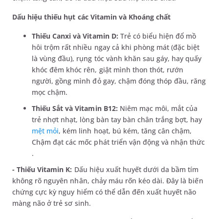
Dấu hiệu thiếu hụt các Vitamin và Khoáng chất
Thiếu Canxi và Vitamin D:
Trẻ có biểu hiện đổ mồ
hôi trộm rất nhiều ngay cả khi phòng mát (đặc biệt
là vùng đầu), rụng tóc vành khăn sau gáy, hay quấy
khóc đêm khóc rên, giật mình thon thót, rướn
người, gồng mình đỏ gay, chậm đóng thóp đầu, răng
mọc chậm.
Thiếu Sắt và Vitamin B12:
Niêm mạc môi, mắt của
trẻ nhợt nhạt, lòng bàn tay bàn chân trắng bợt, hay
mệt mỏi
, kém linh hoạt, bú kém, tăng cân chậm,
Chậm đạt các mốc phát triển vận động và nhận thức
.
- Thiếu Vitamin K:
Dấu hiệu xuất huyết dưới da bầm tím
không rõ nguyên nhân, chảy máu rốn kéo dài. Đây là biến
chứng cực kỳ nguy hiểm có thể dẫn đến xuất huyết não
màng não ở trẻ sơ sinh.