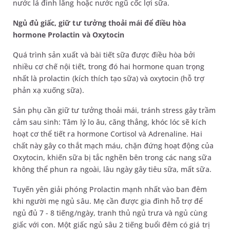
nước lá đinh lăng hoặc nước ngũ cốc lợi sữa.
Ngủ đủ giấc, giữ tư tưởng thoải mái để điều hòa
hormone Prolactin và Oxytocin
Quá trình sản xuất và bài tiết sữa được điều hòa bởi
nhiều cơ chế nội tiết, trong đó hai hormone quan trọng
nhất là prolactin (kích thích tạo sữa) và oxytocin (hỗ trợ
phản xạ xuống sữa).
Sản phụ cần giữ tư tưởng thoải mái, tránh stress gây trầm
cảm sau sinh: Tâm lý lo âu, căng thẳng, khóc lóc sẽ kích
hoạt cơ thể tiết ra hormone Cortisol và Adrenaline. Hai
chất này gây co thắt mạch máu, chặn đứng hoạt động của
Oxytocin, khiến sữa bị tắc nghẽn bên trong các nang sữa
không thể phun ra ngoài, lâu ngày gây tiêu sữa, mất sữa.
Tuyến yên giải phóng Prolactin mạnh nhất vào ban đêm
khi người mẹ ngủ sâu. Mẹ cần được gia đình hỗ trợ để
ngủ đủ 7 - 8 tiếng/ngày, tranh thủ ngủ trưa và ngủ cùng
giấc với con. Một giấc ngủ sâu 2 tiếng buổi đêm có giá trị