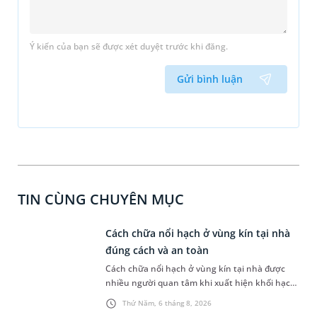
Ý kiến của bạn sẽ được xét duyệt trước khi đăng.
Gửi bình luận
TIN CÙNG CHUYÊN MỤC
Cách chữa nổi hạch ở vùng kín tại nhà
đúng cách và an toàn
Cách chữa nổi hạch ở vùng kín tại nhà được
nhiều người quan tâm khi xuất hiện khối hạch
nhỏ ở vùng bẹn hoặc cơ quan sinh dục. Nếu
Thứ Năm, 6 tháng 8, 2026
hạch mới xuất hiện, kích thước nhỏ và chưa