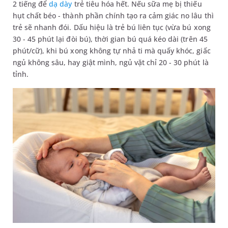
2 tiếng để
dạ dày
trẻ tiêu hóa hết. Nếu sữa mẹ bị thiếu
hụt chất béo - thành phần chính tạo ra cảm giác no lâu thì
trẻ sẽ nhanh đói. Dấu hiệu là trẻ bú liên tục (vừa bú xong
30 - 45 phút lại đòi bú), thời gian bú quá kéo dài (trên 45
phút/cữ), khi bú xong không tự nhả ti mà quấy khóc, giấc
ngủ không sâu, hay giật mình, ngủ vặt chỉ 20 - 30 phút là
tỉnh.