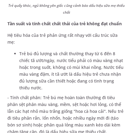
Trẻ quấy khóc, ngủ không yên giấc cũng cảnh báo dấu hiệu sữa mẹ thiếu
chất
Tần suất và tính chất chất thải của trẻ không đạt chuẩn
Hệ tiêu hóa của trẻ phản ứng rất nhạy với cấu trúc sữa
mẹ:
Trẻ bú đủ lượng và chất thường thay từ 6 đến 8
chiếc tã ướt/ngày, nước tiểu phải có màu vàng nhạt
hoặc trong suốt, không có mùi khai nồng. Nước tiểu
màu vàng đậm, ít tã ướt là dấu hiệu trẻ chưa nhận
đủ lượng sữa cần thiết hoặc đang có tình trạng
thiếu nước.
- Tính chất phân: Trẻ bú mẹ hoàn toàn thường đi tiêu
phân sệt phân màu vàng, mềm, sệt hoặc hơi lỏng, có thể
lẫn các hạt nhỏ màu trắng giống "hoa cà hoa cải". Nếu trẻ
đi tiêu phân rắn, lổn nhổn, hoặc nhiều ngày mới đi (táo
bón sơ sinh) hoặc phân quá lỏng màu xanh kéo dài kèm
chậm tăng cân, đó là dấu hiệu sữa mẹ thiếu chất.