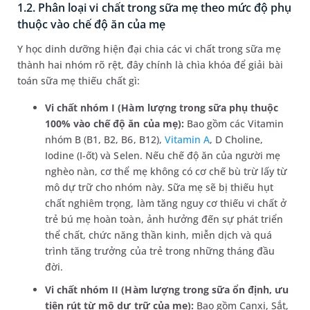
1.2. Phân loại vi chất trong sữa mẹ theo mức độ phụ
thuộc vào chế độ ăn của mẹ
Y học dinh dưỡng hiện đại chia các vi chất trong sữa mẹ
thành hai nhóm rõ rệt, đây chính là chìa khóa để giải bài
toán sữa mẹ thiếu chất gì:
Vi chất nhóm I (Hàm lượng trong sữa phụ thuộc
100% vào chế độ ăn của mẹ):
Bao gồm các Vitamin
nhóm B (B1, B2, B6, B12),
Vitamin A
, D Choline,
Iodine (I-ốt) và Selen. Nếu chế độ ăn của người mẹ
nghèo nàn, cơ thể mẹ không có cơ chế bù trừ lấy từ
mô dự trữ cho nhóm này. Sữa mẹ sẽ bị thiếu hụt
chất nghiêm trọng, làm tăng nguy cơ thiếu vi chất ở
trẻ bú mẹ hoàn toàn, ảnh hưởng đến sự phát triển
thể chất, chức năng thần kinh, miễn dịch và quá
trình tăng trưởng của trẻ trong những tháng đầu
đời.
Vi chất nhóm II (Hàm lượng trong sữa ổn định, ưu
tiên rút từ mô dự trữ của mẹ):
Bao gồm Canxi, Sắt,