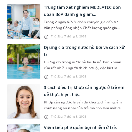
Trung tâm Xét nghiệm MEDLATEC đón
đoàn BoA đánh giá giám...
Trong 2 ngày 6-7/8, đoàn chuyên gia đến từ
Văn phòng Công nhận Chất lượng quốc gia
(BoA) đã ghi nhận và đánh giá cao nỗ lực duy trì
Thứ Sáu, 7 tháng 8, 2026
hệ thống quản lý chất lượ...
Dị ứng clo trong nước hồ bơi và cách xử
trí
Dị ứng clo trong nước hồ bơi là nỗi băn khoăn
của rất nhiều người thích bơi lội, đặc biệt là
những trường hợp thường xuyên bơi ở những
Thứ Sáu, 7 tháng 8, 2026
hồ bơi nhân tạo. Bài v...
3 cách điều trị khớp cắn ngược ở trẻ em
dễ thực hiện, hiệ...
Khớp cắn ngược là vấn đề không chỉ làm giảm
chức năng ăn nhai của trẻ mà còn làm mất đi
sự cân đối của khuôn mặt. Do đó, cần khắc
Thứ Sáu, 7 tháng 8, 2026
phục sớm tình trạng này để...
Viêm tiểu phế quản bội nhiễm ở trẻ: