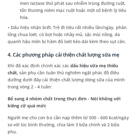
men lactase thứ phát sau nhiễm trùng đường ruột,
tổn thương niêm mạc ruột hoặc một số bệnh lý tiêu
hóa.
Dấu hiệu nhận biết
Trẻ đi tiêu rất nhiều lần/ngày, phân
+
:
lỏng chua loét, có bọt hoặc nhầy mủ, sặc mùi nồng, da
quanh hậu môn bị hăm đỏ loét kéo dài kèm theo sụt cân.
4. Các phương pháp cải thiện chất lượng sữa mẹ
Khi đã xác định chính xác các
dấu hiệu sữa mẹ thiếu
chất,
sản phụ cần tuân thủ nghiêm ngặt phác đồ điều
dưỡng dưới đây cải thiện chất lượng dòng sữa của mình
trong vòng 2 - 4 tuần:
Bổ sung 4 nhóm chất trong thực đơn - Nói không với
kiêng cữ quá mức
Người mẹ cho con bú cần nạp thêm từ 500 - 600 kcal/ngày
so với lúc bình thường, chia làm 3 bữa chính và 2 bữa
phụ.