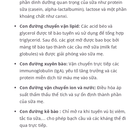
phần dinh dưỡng quan trọng của sữa như protein
sữa (casein, alpha-lactalbumin), lactose và một phần
khoáng chất như canxi.
Con đường chuyển vận lipid:
Các acid béo và
glycerol được tế bào tuyến vú sử dụng để tổng hợp
triglycerid. Sau đó, các giọt mỡ được bao bọc bởi
màng tế bào tạo thành các cầu mỡ sữa (milk fat
globules) và được giải phóng vào sữa mẹ.
Con đường xuyên bào:
Vận chuyển trực tiếp các
immunoglobulin (IgA), yếu tố tăng trưởng và các
protein miễn dịch từ máu mẹ vào sữa.
Con đường vận chuyển ion và nước:
Điều hòa áp
suất thẩm thấu thể tích và sự ổn định thành phần
của sữa mẹ.
Con đường kẽ bào :
Chỉ mở ra khi tuyến vú bị viêm,
tắc tia sữa,... cho phép bạch cầu và các kháng thể đi
qua trực tiếp.