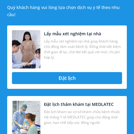
Quý khách hàng vui lòng lựa chọn dịch vụ y tế theo nhu
cầu!
Lấy mẫu xét nghiệm tại nhà
Lấy mẫu xét nghiệm tại nhà giúp khách hàng
chủ động tầm soát bệnh lý. Đồng thời tiết kiệm
thời gian đi lại, chờ đợi kết quả với mức chi phí
hợp lý.
Đặt lịch
Đặt lịch thăm khám tại MEDLATEC
Đặt lịch khám tại cơ sở khám chữa bệnh thuộc
Hệ thống Y tế MEDLATEC giúp chủ động thời
gian, hạn chế tiếp xúc đông người.