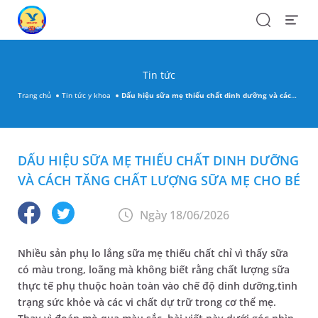
Search
Open
Menu
Tin tức
Trang chủ
Tin tức y khoa
Dấu hiệu sữa mẹ thiếu chất dinh dưỡng và cách tăng chất lượng sữa mẹ cho bé
DẤU HIỆU SỮA MẸ THIẾU CHẤT DINH DƯỠNG
VÀ CÁCH TĂNG CHẤT LƯỢNG SỮA MẸ CHO BÉ
Ngày 18/06/2026
Nhiều sản phụ lo lắng sữa mẹ thiếu chất chỉ vì thấy sữa
có màu trong, loãng mà không biết rằng chất lượng sữa
thực tế phụ thuộc hoàn toàn vào chế độ dinh dưỡng,tình
trạng sức khỏe và các vi chất dự trữ trong cơ thể mẹ.