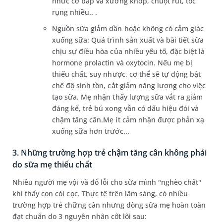
nhức cơ bắp và xương khớp, chuột rút, tóc
rụng nhiều.. .
Nguồn sữa giảm dần hoặc không có cảm giác
xuống sữa: Quá trình sản xuất và bài tiết sữa
chịu sự điều hòa của nhiều yếu tố, đặc biệt là
hormone prolactin và oxytocin. Nếu mẹ bị
thiếu chất, suy nhược, cơ thể sẽ tự động bật
chế độ sinh tồn, cắt giảm năng lượng cho việc
tạo sữa. Mẹ nhận thấy lượng sữa vắt ra giảm
đáng kể, trẻ bú xong vẫn có dấu hiệu đói và
chậm tăng cân.Mẹ ít cảm nhận được phản xạ
xuống sữa hơn trước...
3. Những trường hợp trẻ chậm tăng cân không phải
do sữa mẹ thiếu chất
Nhiều người mẹ vội vã đổ lỗi cho sữa mình "nghèo chất"
khi thấy con còi cọc. Thực tế trên lâm sàng, có nhiều
trường hợp trẻ chững cân nhưng dòng sữa mẹ hoàn toàn
đạt chuẩn do 3 nguyên nhân cốt lõi sau: