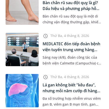
Bàn chân rũ sau đột quỵ là gì?
Dấu hiệu và phương pháp hỗ...
Bàn chân rũ sau đột quỵ là một di
chứng vận động thường gặp, khiến
người bệnh khó nâng bàn chân khi
đi lại, làm tăng nguy cơ vấp ngã và
Thứ Ba, 4 tháng 8, 2026
ảnh hưởng đến khả năn...
MEDLATEC đón tiếp đoàn bệnh
viện tuyến trung ương hàng
đầ...
Sáng nay (4/8), đoàn công tác của
bệnh viện Calmette (Campuchia) có
chuyến gặp mặt, tham quan và làm
việc tại Hệ thống Y tế MEDLATEC.
Thứ Ba, 4 tháng 8, 2026
Chuyến thăm quan góp ph...
Lá gan không biết "kêu đau",
nhưng mỗi năm cướp đi hàng
t...
Đa số trường hợp nhiễm virus viêm
gan B, viêm gan B mạn tính, gan