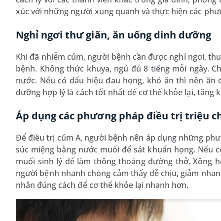
xúc với những người xung quanh và thực hiện các phư
Nghỉ ngơi thư giãn, ăn uống dinh dưỡng
Khi đã nhiễm cúm, người bệnh cần được nghỉ ngơi, thư g
bệnh. Không thức khuya, ngủ đủ 8 tiếng mỗi ngày. Ch
nước. Nếu có dấu hiệu đau họng, khó ăn thì nên ăn đ
dưỡng hợp lý là cách tốt nhất để cơ thể khỏe lại, tăng 
Áp dụng các phương pháp điều trị triệu c
Để điều trị cúm A, người bệnh nên áp dụng những phươ
súc miệng bằng nước muối để sát khuẩn họng. Nếu có
muối sinh lý để làm thông thoáng đường thở. Xông hơi
người bệnh nhanh chóng cảm thấy dễ chịu, giảm nhanh 
nhân đúng cách để cơ thể khỏe lại nhanh hơn.