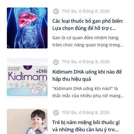
nhiễm mỡ... thường có dấu hiệu
mờ nhạt, hoặc không có dấu hiệu.
Thứ Ba, 4 tháng 8, 2026
Đây có thể là con đường dẫn...
Các loại thuốc bổ gan phổ biến:
Lựa chọn đúng để hỗ trợ c...
Gan là cơ quan đảm nhiệm hàng
trăm chức năng quan trọng trong
cơ thể, từ chuyển hóa dinh dưỡng,
thải độc đến tổng hợp các chất cần
Thứ Ba, 4 tháng 8, 2026
thiết cho sự sống. Với mon...
Kidimam DHA uống khi nào để
hấp thu hiệu quả
"Kidimam DHA uống khi nào?" là
thắc mắc của nhiều phụ nữ mang
thai và mẹ đang cho con bú khi lựa
chọn sản phẩm bổ sung DHA. Bên
Thứ Ba, 4 tháng 8, 2026
cạnh việc chọn đúng sản phẩm,...
Trẻ bị nấm miệng bôi thuốc gì
và những điều cần lưu ý tro...