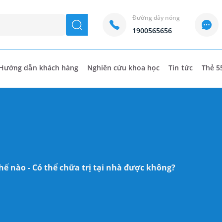
Đường dây nóng
seach
1900565656
Hướng dẫn khách hàng
Nghiên cứu khoa học
Tin tức
Thẻ 5
hế nào - Có thể chữa trị tại nhà được không?