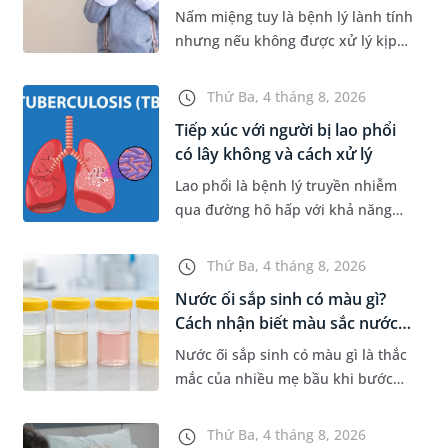
Nấm miệng tuy là bệnh lý lành tính
nhưng nếu không được xử lý kịp
thời sẽ gây đau rát, khiến trẻ quấy
khóc và bỏ ăn, bỏ bú. Để giúp con
Thứ Ba, 4 tháng 8, 2026
nhanh chóng khỏi bệnh...
Tiếp xúc với người bị lao phổi
có lây không và cách xử lý
Lao phổi là bệnh lý truyền nhiễm
qua đường hô hấp với khả năng
phát tán vi khuẩn rất cao trong
cộng đồng nếu không được kiểm
Thứ Ba, 4 tháng 8, 2026
soát tốt. Vậy khi tiếp xúc với n...
Nước ối sắp sinh có màu gì?
Cách nhận biết màu sắc nước
ố...
Nước ối sắp sinh có màu gì là thắc
mắc của nhiều mẹ bầu khi bước
vào những tuần cuối thai kỳ. Việc
nhận biết đặc điểm của nước ối khi
Thứ Ba, 4 tháng 8, 2026