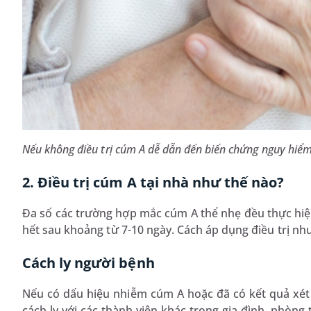
Nếu không điều trị cúm A dễ dẫn đến biến chứng nguy hiể
2. Điều trị cúm A tại nhà như thế nào?
Đa số các trường hợp mắc cúm A thể nhẹ đều thực hiện
hết sau khoảng từ 7-10 ngày. Cách áp dụng điều trị nh
Cách ly người bệnh
Nếu có dấu hiệu nhiễm cúm A hoặc đã có kết quả xét
cách ly với các thành viên khác trong gia đình, phòng 