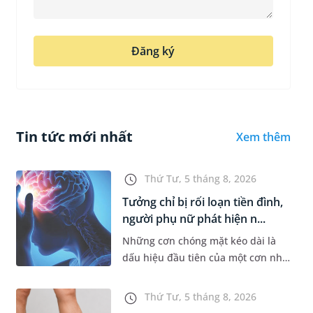
Đăng ký
Tin tức mới nhất
Xem thêm
Thứ Tư, 5 tháng 8, 2026
Tưởng chỉ bị rối loạn tiền đình,
người phụ nữ phát hiện n...
Những cơn chóng mặt kéo dài là
dấu hiệu đầu tiên của một cơn nhồi
máu não cấp mà người bệnh không
hề hay biết. Tại BVĐK MEDLATEC,
Thứ Tư, 5 tháng 8, 2026
chiến lược chẩn đoán chính...