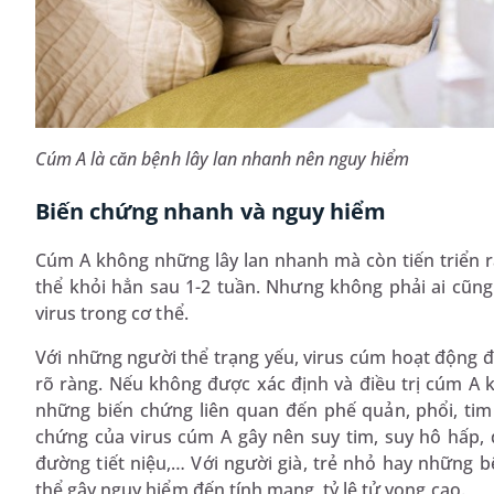
Cúm A là căn bệnh lây lan nhanh nên nguy hiểm
Biến chứng nhanh và nguy hiểm
Cúm A không những lây lan nhanh mà còn tiến triển r
thể khỏi hẳn sau 1-2 tuần. Nhưng không phải ai cũng
virus trong cơ thể.
Với những người thể trạng yếu, virus cúm hoạt động 
rõ ràng. Nếu không được xác định và điều trị cúm A k
những biến chứng liên quan đến phế quản, phổi, tim
chứng của virus cúm A gây nên suy tim, suy hô hấp, 
đường tiết niệu,… Với người già, trẻ nhỏ hay những
thể gây nguy hiểm đến tính mạng, tỷ lệ tử vong cao.