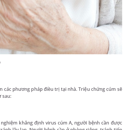
m
 các phương pháp điều trị tại nhà. Triệu chứng cúm sẽ
ư sau:
 nghiệm khẳng định virus cúm A, người bệnh cần được
tránh lây lan. Người bệnh cần ở phòng riêng, tránh tiếp