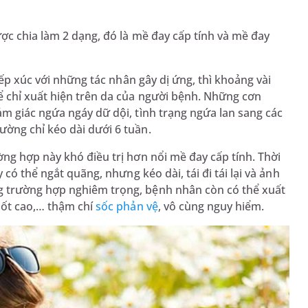
ợc chia làm 2 dạng, đó là mề đay cấp tính và mề đay
iếp xúc với những tác nhân gây dị ứng, thì khoảng vài
ể chỉ xuất hiện trên da của người bệnh. Những cơn
m giác ngứa ngáy dữ dội, tình trạng ngứa lan sang các
ờng chỉ kéo dài dưới 6 tuần.
ng hợp này khó điều trị hơn nổi mề đay cấp tính. Thời
có thể ngắt quãng, nhưng kéo dài, tái đi tái lại và ảnh
 trường hợp nghiêm trọng, bệnh nhân còn có thể xuất
 sốt cao,… thậm chí
sốc phản vệ
, vô cùng nguy hiểm.