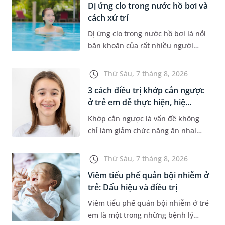
Dị ứng clo trong nước hồ bơi và
cách xử trí
Dị ứng clo trong nước hồ bơi là nỗi
băn khoăn của rất nhiều người
thích bơi lội, đặc biệt là những
trường hợp thường xuyên bơi ở
Thứ Sáu, 7 tháng 8, 2026
những hồ bơi nhân tạo. Bài v...
3 cách điều trị khớp cắn ngược
ở trẻ em dễ thực hiện, hiệ...
Khớp cắn ngược là vấn đề không
chỉ làm giảm chức năng ăn nhai
của trẻ mà còn làm mất đi sự cân
đối của khuôn mặt. Do đó, cần khắc
Thứ Sáu, 7 tháng 8, 2026
phục sớm tình trạng này để...
Viêm tiểu phế quản bội nhiễm ở
trẻ: Dấu hiệu và điều trị
Viêm tiểu phế quản bội nhiễm ở trẻ
em là một trong những bệnh lý