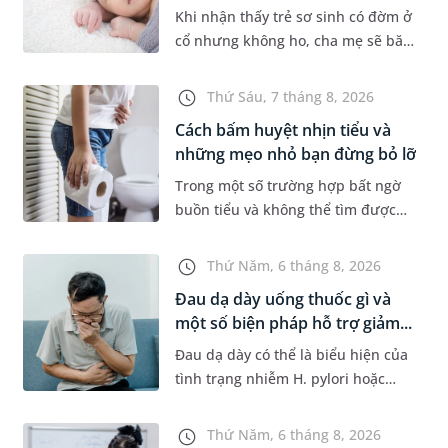
Khi nhận thấy trẻ sơ sinh có đờm ở
cổ nhưng không ho, cha mẹ sẽ băn
khoăn liệu con có đang mắc bệnh
đường hô hấp hay không. Những
Thứ Sáu, 7 tháng 8, 2026
chia sẻ dưới đây sẽ giúp ch...
Cách bấm huyệt nhịn tiểu và
những mẹo nhỏ bạn đừng bỏ lỡ
Trong một số trường hợp bất ngờ
buồn tiểu và không thể tìm được
nhà vệ sinh, nhiều người đã áp
dụng phương pháp bấm huyệt
Thứ Năm, 6 tháng 8, 2026
nhịn tiểu. Vậy cách bấm huyệt
Đau dạ dày uống thuốc gì và
nhịn...
một số biện pháp hỗ trợ giảm...
Đau dạ dày có thể là biểu hiện của
tình trạng nhiễm H. pylori hoặc
bệnh lý về đường tiêu hoá khác.
Dựa theo nguyên nhân cụ thể, bác
Thứ Năm, 6 tháng 8, 2026