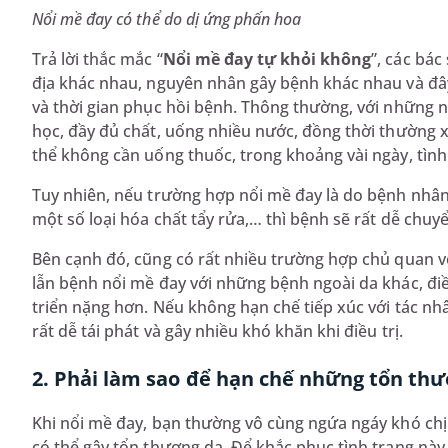
Nổi mề đay có thể do dị ứng phấn hoa
Trả lời thắc mắc “
Nổi mề đay tự khỏi không
”, các bác
địa khác nhau, nguyên nhân gây bệnh khác nhau và đây
và thời gian phục hồi bệnh. Thông thường, với những 
học, đầy đủ chất, uống nhiều nước, đồng thời thường 
thể không cần uống thuốc, trong khoảng vài ngày, tìn
Tuy nhiên, nếu trường hợp nổi mề đay là do bệnh nhân 
một số loại hóa chất tẩy rửa,… thì bệnh sẽ rất dễ chuy
Bên cạnh đó, cũng có rất nhiều trường hợp chủ quan v
lẫn bệnh nổi mề đay với những bệnh ngoài da khác, điều
triển nặng hơn. Nếu không hạn chế tiếp xúc với tác nh
rất dễ tái phát và gây nhiều khó khăn khi điều trị.
2. Phải làm sao để hạn chế những tổn thư
Khi nổi mề đay, bạn thường vô cùng ngứa ngáy khó chị
có thể gây tổn thương da. Để khắc phục tình trạng này