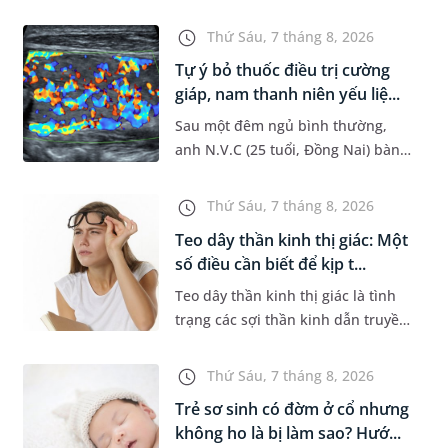
đường hô hấp nguy hiểm, thường
bùng phát vào thời điểm giao mùa.
Thứ Sáu, 7 tháng 8, 2026
Khi những tổn thương ban đầ...
Tự ý bỏ thuốc điều trị cường
giáp, nam thanh niên yếu liệ...
Sau một đêm ngủ bình thường,
anh N.V.C (25 tuổi, Đồng Nai) bàng
hoàng phát hiện yếu liệt 2 chân,
không thể vận động đi lại được. Kết
Thứ Sáu, 7 tháng 8, 2026
quả thăm khám tại Phòng...
Teo dây thần kinh thị giác: Một
số điều cần biết để kịp t...
Teo dây thần kinh thị giác là tình
trạng các sợi thần kinh dẫn truyền
tín hiệu từ mắt lên não bị tổn
thương và dần mất đi chức năng
Thứ Sáu, 7 tháng 8, 2026
hoạt động. Nếu điều trị m...
Trẻ sơ sinh có đờm ở cổ nhưng
không ho là bị làm sao? Hướ...