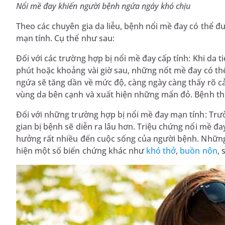
Nổi mề đay khiến người bệnh ngứa ngáy khó chịu
Theo các chuyên gia da liễu, bệnh nổi mề đay có thể đư
mạn tính. Cụ thể như sau:
Đối với các trường hợp bị nổi mề đay cấp tính: Khi da t
phút hoặc khoảng vài giờ sau, những nốt mề đay có th
ngứa sẽ tăng dần về mức độ, càng ngày càng thấy rõ cả
vùng da bên cạnh và xuất hiện những mẩn đỏ. Bệnh thư
Đối với những trường hợp bị nổi mề đay mạn tính: Trườ
gian bị bệnh sẽ diễn ra lâu hơn. Triệu chứng nổi mề đay 
hưởng rất nhiều đến cuộc sống của người bệnh. Những
hiện một số biến chứng khác như
khó thở
,
buồn nôn
,