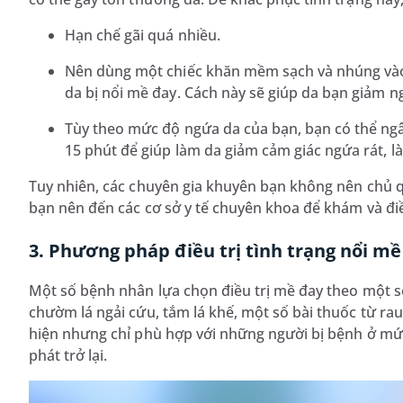
Hạn chế gãi quá nhiều.
Nên dùng một chiếc khăn mềm sạch và nhúng vào
da bị nổi mề đay. Cách này sẽ giúp da bạn giảm n
Tùy theo mức độ ngứa da của bạn, bạn có thể n
15 phút để giúp làm da giảm cảm giác ngứa rát, 
Tuy nhiên, các chuyên gia khuyên bạn không nên chủ q
bạn nên đến các cơ sở y tế chuyên khoa để khám và điề
3. Phương pháp điều trị tình trạng nổi mề
Một số bệnh nhân lựa chọn điều trị mề đay theo một 
chườm lá ngải cứu, tắm lá khế, một số bài thuốc từ rau 
hiện nhưng chỉ phù hợp với những người bị bệnh ở mức 
phát trở lại.