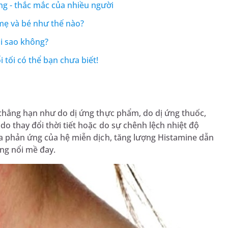
g - thắc mắc của nhiều người
mẹ và bé như thế nào?
ại sao không?
i tối có thể bạn chưa biết!
chẳng hạn như do dị ứng thực phẩm, do dị ứng thuốc,
o thay đổi thời tiết hoặc do sự chênh lệch nhiệt độ
ra phản ứng của hệ miễn dịch, tăng lượng Histamine dẫn
ạng nổi mề đay.