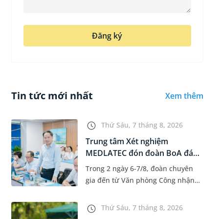
Đăng ký
Tin tức mới nhất
Xem thêm
Thứ Sáu, 7 tháng 8, 2026
Trung tâm Xét nghiệm
MEDLATEC đón đoàn BoA đánh
giá giám...
Trong 2 ngày 6-7/8, đoàn chuyên
gia đến từ Văn phòng Công nhận
Chất lượng quốc gia (BoA) đã ghi
nhận và đánh giá cao nỗ lực duy trì
Thứ Sáu, 7 tháng 8, 2026
hệ thống quản lý chất lượ...