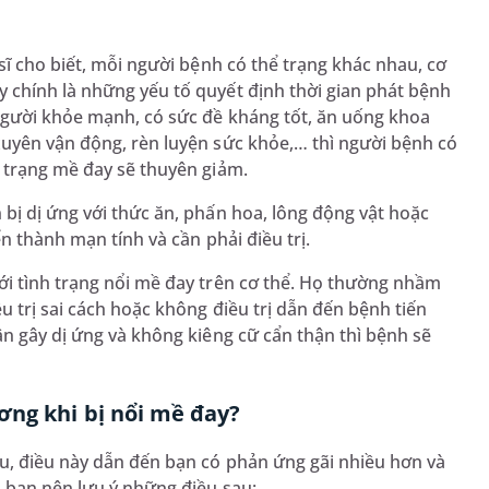
 sĩ cho biết, mỗi người bệnh có thể trạng khác nhau, cơ
 chính là những yếu tố quyết định thời gian phát bệnh
người khỏe mạnh, có sức đề kháng tốt, ăn uống khoa
xuyên vận động, rèn luyện sức khỏe,… thì người bệnh có
h trạng mề đay sẽ thuyên giảm.
bị dị ứng với thức ăn, phấn hoa, lông động vật hoặc
ển thành mạn tính và cần phải điều trị.
ới tình trạng nổi mề đay trên cơ thể. Họ thường nhầm
 trị sai cách hoặc không điều trị dẫn đến bệnh tiến
ân gây dị ứng và không kiêng cữ cẩn thận thì bệnh sẽ
ơng khi bị nổi mề đay?
u, điều này dẫn đến bạn có phản ứng gãi nhiều hơn và
, bạn nên lưu ý những điều sau: