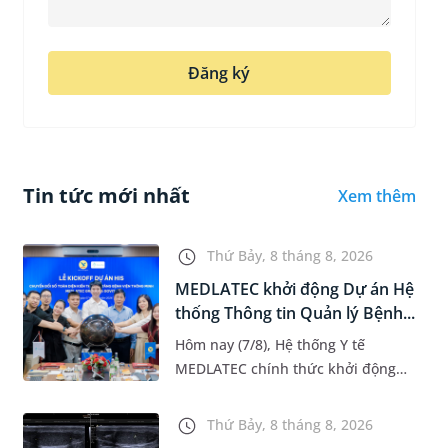
Đăng ký
Tin tức mới nhất
Xem thêm
Thứ Bảy, 8 tháng 8, 2026
MEDLATEC khởi động Dự án Hệ
thống Thông tin Quản lý Bệnh...
Hôm nay (7/8), Hệ thống Y tế
MEDLATEC chính thức khởi động
Dự án Hệ thống Thông tin Quản lý
Bệnh viện (HIS - Hospital
Thứ Bảy, 8 tháng 8, 2026
Information System) giai đoạn mới.