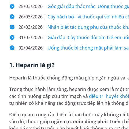
25/03/2026 |
Góc giải đáp thắc mắc: Uống thuốc g
26/03/2026 |
Cây bách bộ - vị thuốc quí với nhiều
28/03/2026 |
Nhận biết tác dụng phụ của thuốc khá
31/03/2026 |
Giải đáp: Cây thuốc dòi tím trẻ em 
02/04/2026 |
Uống thuốc bị chóng mặt phải làm sa
1. Heparin là gì?
Heparin là thuốc chống đông máu giúp ngăn ngừa và k
Trong thực hành lâm sàng, heparin được xem là một t
các tình huống cấp cứu tim mạch và
điều trị huyết khối
tự nhiên có khả năng tác động trực tiếp lên hệ thống 
Điểm quan trọng cần hiểu là loại thuốc này
không có 
vào đó, thuốc giúp
ngăn cục máu đông phát triển th
kiện để cơ thể tự tiêu dần huyết khối thông qua cơ chế 