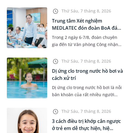
độ tuổi 35 - 50. Khi được chẩn đoán
mắc bệnh, nhiều người thường
Thứ Sáu, 7 tháng 8, 2026
băn khoăn u nang tuyến v...
Trung tâm Xét nghiệm
MEDLATEC đón đoàn BoA đánh
giá giám...
Trong 2 ngày 6-7/8, đoàn chuyên
gia đến từ Văn phòng Công nhận
Chất lượng quốc gia (BoA) đã ghi
nhận và đánh giá cao nỗ lực duy trì
Thứ Sáu, 7 tháng 8, 2026
hệ thống quản lý chất lượ...
Dị ứng clo trong nước hồ bơi và
cách xử trí
Dị ứng clo trong nước hồ bơi là nỗi
băn khoăn của rất nhiều người
thích bơi lội, đặc biệt là những
trường hợp thường xuyên bơi ở
Thứ Sáu, 7 tháng 8, 2026
những hồ bơi nhân tạo. Bài v...
3 cách điều trị khớp cắn ngược
ở trẻ em dễ thực hiện, hiệ...