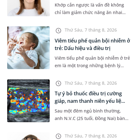
Khớp cắn ngược là vấn đề không
chỉ làm giảm chức năng ăn nhai
của trẻ mà còn làm mất đi sự cân
đối của khuôn mặt. Do đó, cần khắc
Thứ Sáu, 7 tháng 8, 2026
phục sớm tình trạng này để...
Viêm tiểu phế quản bội nhiễm ở
trẻ: Dấu hiệu và điều trị
Viêm tiểu phế quản bội nhiễm ở trẻ
em là một trong những bệnh lý
đường hô hấp nguy hiểm, thường
bùng phát vào thời điểm giao mùa.
Thứ Sáu, 7 tháng 8, 2026
Khi những tổn thương ban đầ...
Tự ý bỏ thuốc điều trị cường
giáp, nam thanh niên yếu liệ...
Sau một đêm ngủ bình thường,
anh N.V.C (25 tuổi, Đồng Nai) bàng
hoàng phát hiện yếu liệt 2 chân,
không thể vận động đi lại được. Kết
Thứ Sáu, 7 tháng 8, 2026