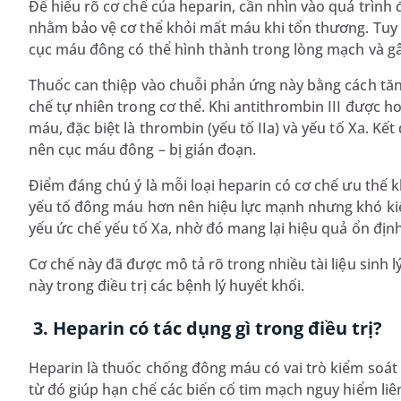
Để hiểu rõ cơ chế của heparin, cần nhìn vào quá trìn
nhằm bảo vệ cơ thể khỏi mất máu khi tổn thương. Tuy n
cục máu đông có thể hình thành trong lòng mạch và gâ
Thuốc can thiệp vào chuỗi phản ứng này bằng cách tăn
chế tự nhiên trong cơ thể. Khi antithrombin III được 
máu, đặc biệt là thrombin (yếu tố IIa) và yếu tố Xa. Kết
nên cục máu đông – bị gián đoạn.
Điểm đáng chú ý là mỗi loại heparin có cơ chế ưu thế
yếu tố đông máu hơn nên hiệu lực mạnh nhưng khó kiể
yếu ức chế yếu tố Xa, nhờ đó mang lại hiệu quả ổn định
Cơ chế này đã được mô tả rõ trong nhiều tài liệu sinh 
này trong điều trị các bệnh lý huyết khối.
3. Heparin có tác dụng gì trong điều trị?
Heparin là thuốc chống đông máu có vai trò kiểm soát 
từ đó giúp hạn chế các biến cố tim mạch nguy hiểm liê