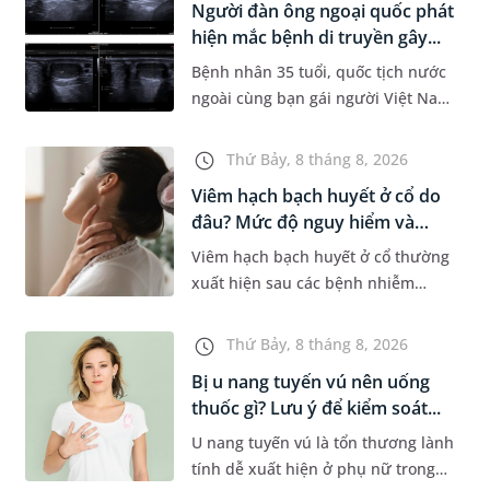
Người đàn ông ngoại quốc phát
Dự á...
hiện mắc bệnh di truyền gây...
Bệnh nhân 35 tuổi, quốc tịch nước
ngoài cùng bạn gái người Việt Nam
đến MEDLATEC khám sức khỏe tiền
hôn nhân. Qua thăm khám và làm
Thứ Bảy, 8 tháng 8, 2026
các xét nghiệm chuyên sâu,...
Viêm hạch bạch huyết ở cổ do
đâu? Mức độ nguy hiểm và
phư...
Viêm hạch bạch huyết ở cổ thường
xuất hiện sau các bệnh nhiễm
trùng nhưng cũng có thể liên quan
đến lao hạch hoặc ung thư. Để tìm
Thứ Bảy, 8 tháng 8, 2026
hiểu nguyên nhân gây viêm,...
Bị u nang tuyến vú nên uống
thuốc gì? Lưu ý để kiểm soát...
U nang tuyến vú là tổn thương lành
tính dễ xuất hiện ở phụ nữ trong