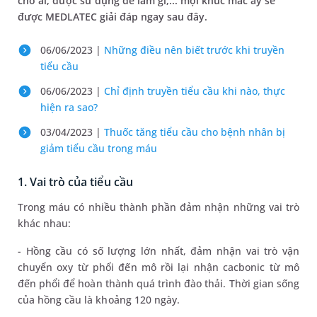
cho ai, được sử dụng để làm gì,... mọi khúc mắc ấy sẽ
được MEDLATEC giải đáp ngay sau đây.
06/06/2023 |
Những điều nên biết trước khi truyền
tiểu cầu
06/06/2023 |
Chỉ định truyền tiểu cầu khi nào, thực
hiện ra sao?
03/04/2023 |
Thuốc tăng tiểu cầu cho bệnh nhân bị
giảm tiểu cầu trong máu
1. Vai trò của tiểu cầu
Trong máu có nhiều thành phần đảm nhận những vai trò
khác nhau:
- Hồng cầu có số lượng lớn nhất, đảm nhận vai trò vận
chuyển oxy từ phổi đến mô rồi lại nhận cacbonic từ mô
đến phổi để hoàn thành quá trình đào thải. Thời gian sống
của hồng cầu là khoảng 120 ngày.