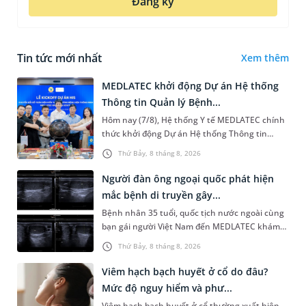
Đăng ký
Tin tức mới nhất
Xem thêm
MEDLATEC khởi động Dự án Hệ thống
Thông tin Quản lý Bệnh...
Hôm nay (7/8), Hệ thống Y tế MEDLATEC chính
thức khởi động Dự án Hệ thống Thông tin
Quản lý Bệnh viện (HIS - Hospital Information
Thứ Bảy, 8 tháng 8, 2026
System) giai đoạn mới. Dự á...
Người đàn ông ngoại quốc phát hiện
mắc bệnh di truyền gây...
Bệnh nhân 35 tuổi, quốc tịch nước ngoài cùng
bạn gái người Việt Nam đến MEDLATEC khám
sức khỏe tiền hôn nhân. Qua thăm khám và
Thứ Bảy, 8 tháng 8, 2026
làm các xét nghiệm chuyên sâu,...
Viêm hạch bạch huyết ở cổ do đâu?
Mức độ nguy hiểm và phư...
Viêm hạch bạch huyết ở cổ thường xuất hiện