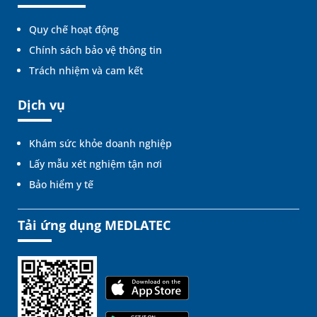
Quy chế hoạt động
Chính sách bảo vệ thông tin
Trách nhiệm và cam kết
Dịch vụ
Khám sức khỏe doanh nghiệp
Lấy mẫu xét nghiệm tận nơi
Bảo hiểm y tế
Tải ứng dụng MEDLATEC