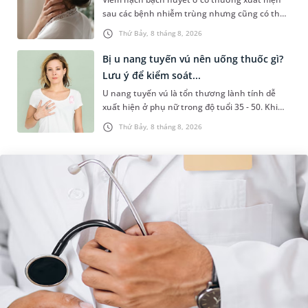
sau các bệnh nhiễm trùng nhưng cũng có thể
liên quan đến lao hạch hoặc ung thư. Để tìm
Thứ Bảy, 8 tháng 8, 2026
hiểu nguyên nhân gây viêm,...
Bị u nang tuyến vú nên uống thuốc gì?
Lưu ý để kiểm soát...
U nang tuyến vú là tổn thương lành tính dễ
xuất hiện ở phụ nữ trong độ tuổi 35 - 50. Khi
được chẩn đoán mắc bệnh, nhiều người
Thứ Bảy, 8 tháng 8, 2026
thường băn khoăn u nang tuyến v...