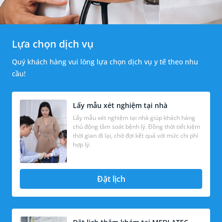
Lựa chọn dịch vụ
Quý khách hàng vui lòng lựa chọn dịch vụ y tế theo nhu
cầu!
Lấy mẫu xét nghiệm tại nhà
Lấy mẫu xét nghiệm tại nhà giúp khách hàng
chủ động tầm soát bệnh lý. Đồng thời tiết kiệm
thời gian đi lại, chờ đợi kết quả với mức chi phí
hợp lý.
Đặt lịch