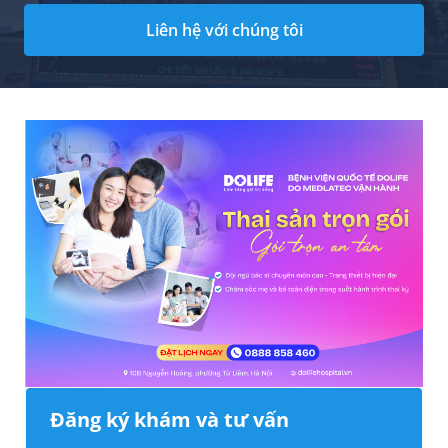
Liên hệ với chúng tôi
Đăng ký khám và tư vấn