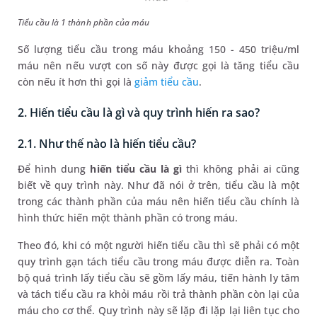
Tiểu cầu là 1 thành phần của máu
Số lượng tiểu cầu trong máu khoảng 150 - 450 triệu/ml
máu nên nếu vượt con số này được gọi là tăng tiểu cầu
còn nếu ít hơn thì gọi là
giảm tiểu cầu
.
2. Hiến tiểu cầu là gì và quy trình hiến ra sao?
2.1. Như thế nào là hiến tiểu cầu?
Để hình dung
hiến tiểu cầu là gì
thì không phải ai cũng
biết về quy trình này. Như đã nói ở trên, tiểu cầu là một
trong các thành phần của máu nên hiến tiểu cầu chính là
hình thức hiến một thành phần có trong máu.
Theo đó, khi có một người hiến tiểu cầu thì sẽ phải có một
quy trình gạn tách tiểu cầu trong máu được diễn ra. Toàn
bộ quá trình lấy tiểu cầu sẽ gồm lấy máu, tiến hành ly tâm
và tách tiểu cầu ra khỏi máu rồi trả thành phần còn lại của
máu cho cơ thể. Quy trình này sẽ lặp đi lặp lại liên tục cho