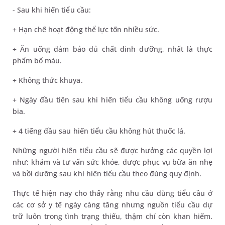
- Sau khi hiến tiểu cầu:
+ Hạn chế hoạt động thể lực tốn nhiều sức.
+ Ăn uống đảm bảo đủ chất dinh dưỡng, nhất là thực
phẩm bổ máu.
+ Không thức khuya.
+ Ngày đầu tiên sau khi hiến tiểu cầu không uống rượu
bia.
+ 4 tiếng đầu sau hiến tiểu cầu không hút thuốc lá.
Những người hiến tiểu cầu sẽ được hưởng các quyền lợi
như: khám và tư vấn sức khỏe, được phục vụ bữa ăn nhẹ
và bồi dưỡng sau khi hiến tiểu cầu theo đúng quy định.
Thực tế hiện nay cho thấy rằng nhu cầu dùng tiểu cầu ở
các cơ sở y tế ngày càng tăng nhưng nguồn tiểu cầu dự
trữ luôn trong tình trạng thiếu, thậm chí còn khan hiếm.