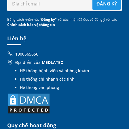
ĐĂNG KÝ
Bằng cách nhấn nút
“Đăng ký”
, tôi xác nhận đã đọc và đồng ý với các
Chính sách bảo vệ thông tin
Liên hệ
1900565656
Địa điểm của
MEDLATEC
Hệ thống bệnh viện và phòng khám
Hệ thống chi nhánh các tỉnh
Hệ thống văn phòng
Quy chế hoạt động