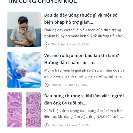
TIN CÙNG CHUYÊN MỤC
Đau dạ dày uống thuốc gì và một số
biện pháp hỗ trợ giảm...
Đau dạ dày có thể là biểu hiện của tình trạng
nhiễm H. pylori hoặc bệnh lý về đường tiêu hoá
khác. Dựa theo nguyên nhân cụ thể, bác sĩ sẽ
Thứ Năm, 6 tháng 8, 2026
cân nhắc chỉ định phương pháp điều trị, loại
thuốc giảm đau phù hợp. Nếu chưa biết người
Vết mổ rò hậu môn bao lâu thì lành?
bị đau dạ dày uống thuốc gì, bạn đọc có thể
Hướng dẫn chăm sóc sa...
tham khảo thông tin trong bài viết sau.
Mổ rò hậu môn là giải pháp điều trị hiệu quả và
giúp phòng tránh những biến chứng nghiêm
trọng do căn bệnh này gây ra. Người bệnh
Thứ Hai, 27 tháng 7, 2026
thường khá lo lắng trước khi mổ và có chung
một thắc mắc là “vết mổ rò hậu môn bao lâu thì
Đau bụng thượng vị khi làm việc, người
lành”. Bài viết dưới đây là câu trả lời chi tiết và
đàn ông 64 tuổi ph...
một số hướng dẫn về cách cách sóc sau phẫu
Xuất hiện tình trạng đau bụng âm ỉ kèm ợ hơi
thuật giúp người bệnh sớm hồi phục.
liên tục khi đang làm việc, ông N.V.C (64 tuổi,
Hà Nội) đến bệnh viện thăm khám và bất ngờ
Thứ Sáu, 24 tháng 7, 2026
phát hiện khối u dạ dày tiền ung thư tiến triển