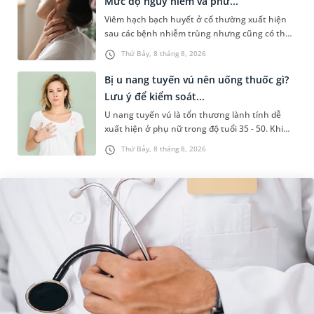
Mức độ nguy hiểm và phư...
Viêm hạch bạch huyết ở cổ thường xuất hiện
sau các bệnh nhiễm trùng nhưng cũng có thể
liên quan đến lao hạch hoặc ung thư. Để tìm
Thứ Bảy, 8 tháng 8, 2026
hiểu nguyên nhân gây viêm,...
Bị u nang tuyến vú nên uống thuốc gì?
Lưu ý để kiểm soát...
U nang tuyến vú là tổn thương lành tính dễ
xuất hiện ở phụ nữ trong độ tuổi 35 - 50. Khi
được chẩn đoán mắc bệnh, nhiều người
Thứ Bảy, 8 tháng 8, 2026
thường băn khoăn u nang tuyến v...