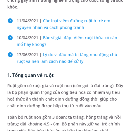
chứng gây ảnh hưởng nghiêm trọng cho cuộc sống và sức
khỏe.
11/04/2021 |
Các loại viêm đường ruột ở trẻ em -
nguyên nhân và cách phòng tránh
10/04/2021 |
Bác sĩ giải đáp: Viêm ruột thừa có cần
mổ hay không?
17/06/2021 |
Lý do vì đâu mà bị tăng nhu động chủ
ruột và nên làm cách nào để xử lý
1. Tổng quan về ruột
Ruột gồm có ruột già và ruột non (còn gọi là đại tràng). Đây
là bộ phận quan trọng của ống tiêu hoá có nhiệm vụ tiêu
hoá thức ăn thành chất dinh dưỡng đồng thời giúp cho
chất dinh dưỡng được hấp thụ từ ruột vào máu.
Toàn bộ ruột non gồm 3 đoạn: tá tràng, hỗng tràng và hồi
tràng; dài khoảng 4.5 - 6m. Bộ phận này giữ vai trò chính
trong việc tiêu hóa thức ăn và hấp thụ khoáng chất,