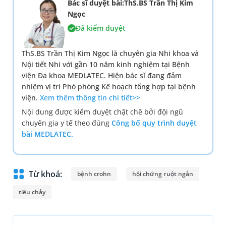
Bác sĩ duyệt bài:ThS.BS Trần Thị Kim
Ngọc
Đã kiểm duyệt
ThS.BS Trần Thị Kim Ngọc là chuyên gia Nhi khoa và
Nội tiết Nhi với gần 10 năm kinh nghiệm tại Bệnh
viện Đa khoa MEDLATEC. Hiện bác sĩ đang đảm
nhiệm vị trí Phó phòng Kế hoạch tổng hợp tại bệnh
viện.
Xem thêm thông tin chi tiết>>
Nội dung được kiểm duyệt chặt chẽ bởi đội ngũ
chuyên gia y tế theo đúng
Công bố quy trình duyệt
bài MEDLATEC.
Từ khoá:
bệnh crohn
hội chứng ruột ngắn
tiêu chảy