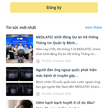
Đăng ký
Tin tức mới nhất
Xem thêm
MEDLATEC khởi động Dự án Hệ thống
Thông tin Quản lý Bệnh...
Hôm nay (7/8), Hệ thống Y tế MEDLATEC chính
thức khởi động Dự án Hệ thống Thông tin
Quản lý Bệnh viện (HIS - Hospital Information
Thứ Bảy, 8 tháng 8, 2026
System) giai đoạn mới. Dự á...
Người đàn ông ngoại quốc phát hiện
mắc bệnh di truyền gây...
Bệnh nhân 35 tuổi, quốc tịch nước ngoài cùng
bạn gái người Việt Nam đến MEDLATEC khám
sức khỏe tiền hôn nhân. Qua thăm khám và
Thứ Bảy, 8 tháng 8, 2026
làm các xét nghiệm chuyên sâu,...
Viêm hạch bạch huyết ở cổ do đâu?