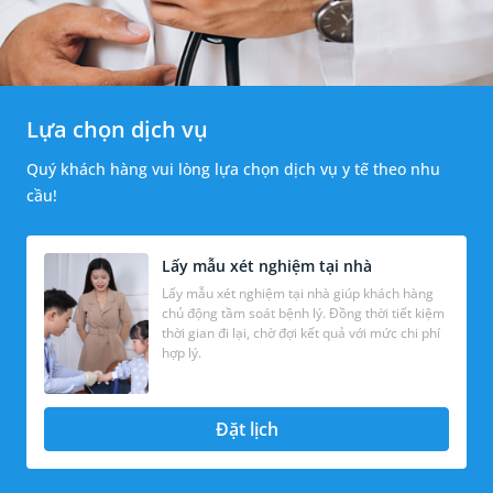
Lựa chọn dịch vụ
Quý khách hàng vui lòng lựa chọn dịch vụ y tế theo nhu
cầu!
Lấy mẫu xét nghiệm tại nhà
Lấy mẫu xét nghiệm tại nhà giúp khách hàng
chủ động tầm soát bệnh lý. Đồng thời tiết kiệm
thời gian đi lại, chờ đợi kết quả với mức chi phí
hợp lý.
Đặt lịch