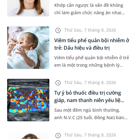
Khớp cắn ngược là vấn đề không
chỉ làm giảm chức năng ăn nhai
của trẻ mà còn làm mất đi sự cân
đối của khuôn mặt. Do đó, cần khắc
Thứ Sáu, 7 tháng 8, 2026
phục sớm tình trạng này để...
Viêm tiểu phế quản bội nhiễm ở
trẻ: Dấu hiệu và điều trị
Viêm tiểu phế quản bội nhiễm ở trẻ
em là một trong những bệnh lý
đường hô hấp nguy hiểm, thường
bùng phát vào thời điểm giao mùa.
Thứ Sáu, 7 tháng 8, 2026
Khi những tổn thương ban đầ...
Tự ý bỏ thuốc điều trị cường
giáp, nam thanh niên yếu liệ...
Sau một đêm ngủ bình thường,
anh N.V.C (25 tuổi, Đồng Nai) bàng
hoàng phát hiện yếu liệt 2 chân,
không thể vận động đi lại được. Kết
Thứ Sáu, 7 tháng 8, 2026