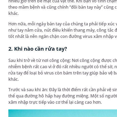
nhiều giờ trên bề mặt của vật thể. Khi bạn vô tình chạ
theo mầm bệnh và cũng chính “đôi bàn tay này” cũng có
khác.
Hơn nữa, mỗi ngày bàn tay của chúng ta phải tiếp xúc 
như tay nắm cửa, nút điều khiển thang máy, công tắc đè
tốt nhất là nên ngăn chặn con đường virus xâm nhập v
2. Khi nào cần rửa tay?
Sau khi trở về từ nơi công cộng: Nơi công cộng được ch
nhiễm bệnh rất cao vì ở đó rất nhiều người có thể sờ,
rửa tay để loại bỏ virus còn bám trên tay giúp bảo vệ
khác.
Trước và sau khi ăn: Đây là thời điểm rất cần phải vệ s
thể qua đường hô hấp hay đường miệng. Một số người 
xâm nhập trực tiếp vào cơ thể lại càng cao hơn.