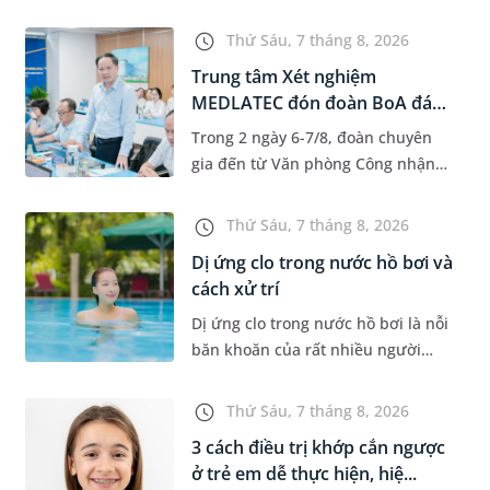
độ tuổi 35 - 50. Khi được chẩn đoán
mắc bệnh, nhiều người thường
Thứ Sáu, 7 tháng 8, 2026
băn khoăn u nang tuyến v...
Trung tâm Xét nghiệm
MEDLATEC đón đoàn BoA đánh
giá giám...
Trong 2 ngày 6-7/8, đoàn chuyên
gia đến từ Văn phòng Công nhận
Chất lượng quốc gia (BoA) đã ghi
nhận và đánh giá cao nỗ lực duy trì
Thứ Sáu, 7 tháng 8, 2026
hệ thống quản lý chất lượ...
Dị ứng clo trong nước hồ bơi và
cách xử trí
Dị ứng clo trong nước hồ bơi là nỗi
băn khoăn của rất nhiều người
thích bơi lội, đặc biệt là những
trường hợp thường xuyên bơi ở
Thứ Sáu, 7 tháng 8, 2026
những hồ bơi nhân tạo. Bài v...
3 cách điều trị khớp cắn ngược
ở trẻ em dễ thực hiện, hiệ...