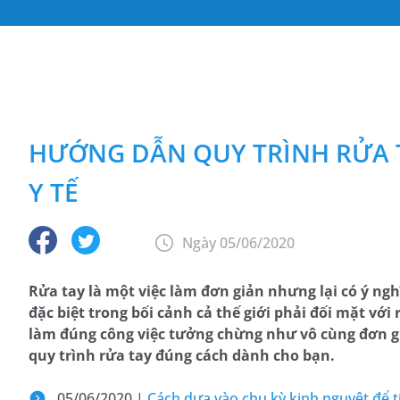
HƯỚNG DẪN QUY TRÌNH RỬA 
Y TẾ
Ngày 05/06/2020
Rửa tay là một việc làm đơn giản nhưng lại có ý ngh
đặc biệt trong bối cảnh cả thế giới phải đối mặt với
làm đúng công việc tưởng chừng như vô cùng đơn gi
quy trình rửa tay đúng cách dành cho bạn.
05/06/2020 |
Cách dựa vào chu kỳ kinh nguyệt để 