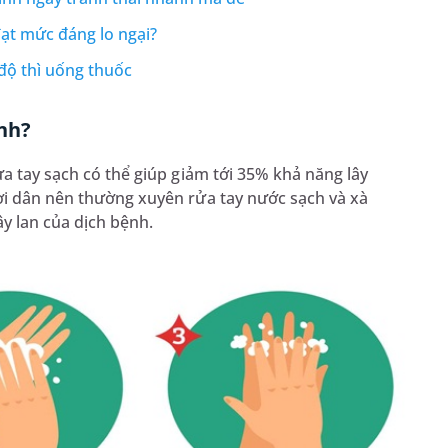
đạt mức đáng lo ngại?
 độ thì uống thuốc
ệnh?
ửa tay sạch có thể giúp giảm tới 35% khả năng lây
ời dân nên thường xuyên rửa tay nước sạch và xà
ây lan của dịch bệnh.