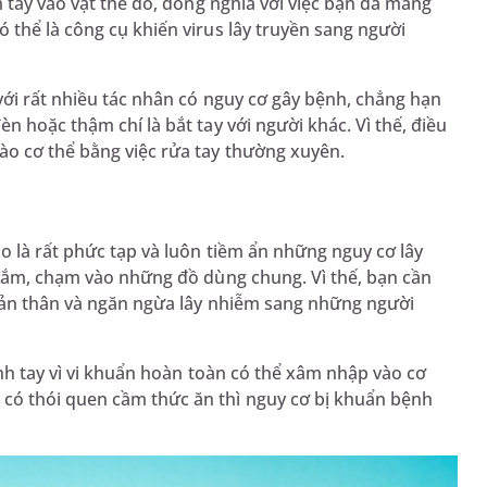
m tay vào vật thể đó, đồng nghĩa với việc bạn đã mang
 thể là công cụ khiến virus lây truyền sang người
với rất nhiều tác nhân có nguy cơ gây bệnh, chẳng hạn
n hoặc thậm chí là bắt tay với người khác. Vì thế, điều
ào cơ thể bằng việc rửa tay thường xuyên.
o là rất phức tạp và luôn tiềm ẩn những nguy cơ lây
 nắm, chạm vào những đồ dùng chung. Vì thế, bạn cần
 bản thân và ngăn ngừa lây nhiễm sang những người
inh tay vì vi khuẩn hoàn toàn có thể xâm nhập vào cơ
có thói quen cầm thức ăn thì nguy cơ bị khuẩn bệnh