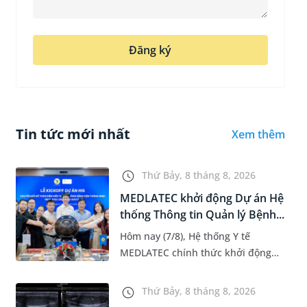
Đăng ký
Tin tức mới nhất
Xem thêm
Thứ Bảy, 8 tháng 8, 2026
MEDLATEC khởi động Dự án Hệ
thống Thông tin Quản lý Bệnh...
Hôm nay (7/8), Hệ thống Y tế
MEDLATEC chính thức khởi động
Dự án Hệ thống Thông tin Quản lý
Bệnh viện (HIS - Hospital
Thứ Bảy, 8 tháng 8, 2026
Information System) giai đoạn mới.