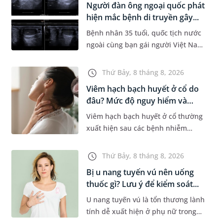
Người đàn ông ngoại quốc phát
Dự á...
hiện mắc bệnh di truyền gây...
Bệnh nhân 35 tuổi, quốc tịch nước
ngoài cùng bạn gái người Việt Nam
đến MEDLATEC khám sức khỏe tiền
hôn nhân. Qua thăm khám và làm
Thứ Bảy, 8 tháng 8, 2026
các xét nghiệm chuyên sâu,...
Viêm hạch bạch huyết ở cổ do
đâu? Mức độ nguy hiểm và
phư...
Viêm hạch bạch huyết ở cổ thường
xuất hiện sau các bệnh nhiễm
trùng nhưng cũng có thể liên quan
đến lao hạch hoặc ung thư. Để tìm
Thứ Bảy, 8 tháng 8, 2026
hiểu nguyên nhân gây viêm,...
Bị u nang tuyến vú nên uống
thuốc gì? Lưu ý để kiểm soát...
U nang tuyến vú là tổn thương lành
tính dễ xuất hiện ở phụ nữ trong