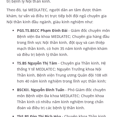
trị bệnh lý Nội thần kinh.
Theo đó, tại MEDLATEC, người dân an tâm được thăm
khám, tư vấn và điều trị trực tiếp bởi đội ngũ chuyên gia
Nội thần kinh đầu ngành, giàu kinh nghiệm như:
PGS.TS.BSCC Phạm Đình Đài
- Giám đốc chuyên môn
Bệnh viện Đa khoa MEDLATEC; Chuyên gia hàng đầu
trong lĩnh vực Nội thần kinh, đột quỵ và can thiệp
mạch thần kinh, có hơn 35 năm kinh nghiệm khám
và điều trị bệnh lý thần kinh.
TS.BS Nguyễn Thị Tâm
- Chuyên gia Thần kinh, Hệ
thống Y tế MEDLATEC; Nguyên Trưởng khoa Nội
Thần kinh, Bệnh viện Trung ương Quân đội 108 với
hơn 40 năm kinh nghiệm trong lĩnh vực thần kinh;
BSCKII. Nguyễn Đình Tuấn
- Phó Giám đốc chuyên
môn Bệnh viện Đa khoa MEDLATEC; Chuyên khoa
Thần kinh có nhiều năm kinh nghiệm trong chẩn
đoán và điều trị các bệnh lý thần kinh.
ThS.BS Đào Thị Bích Hòa
- Chuyên khoa Thần kinh