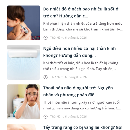
Đo nhiệt độ ở nách bao nhiêu là sốt ở
trẻ em? Hướng dẫn c...
Khi phát hiện thân nhiệt của trẻ tăng hơn mức
bình thường, cha mẹ sẽ khó tránh khỏi tâm lý
lo lắng. Tuy nhiên, không phải ai cũng biết đo
Thứ Năm, 6 tháng 8, 2026
nhiệt độ ở nách bao...
Ngủ điều hòa nhiều có hại thần kinh
không? Hướng dẫn dùng...
Khi thời tiết oi bức, điều hòa là thiết bị không
thể thiếu trong nhiều gia đình. Tuy nhiên,
nhiều người lo ngại rằng việc ngủ trong phòng
Thứ Năm, 6 tháng 8, 2026
điều hòa mỗi đêm có...
Thoái hóa não ở người trẻ: Nguyên
nhân và phương pháp điề...
Thoái hóa não thường xảy ra ở người cao tuổi
nhưng hiện nay đang có xu hướng trẻ hóa. Các
yếu tố như căng thẳng kéo dài, lối sống thiếu
Thứ Năm, 6 tháng 8, 2026
lành mạnh, bệnh lý th...
Tẩy trắng răng có bị vàng lại không? Gợi