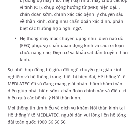
bị đồng bộ máy móc hiện đại như: máy chụp cắt lớp
vi tính (CT), chụp cộng hưởng từ (MRI) hiện đại...
chẩn đoán sớm, chính xác các bệnh lý chuyên sâu
về thần kinh, cũng như chẩn đoán xác định, phân
biệt các trường hợp nghi ngờ.
Hệ thống máy móc chuyên dụng như: điện não đồ
(EEG) phục vụ chẩn đoán động kinh và các rối loạn
chức năng não; Điện cơ và khảo sát dẫn truyền thần
kinh.
Sự phối hợp đồng bộ giữa đội ngũ chuyên gia giàu kinh
nghiệm và hệ thống trang thiết bị hiện đại, Hệ thống Y tế
MEDLATEC đã và đang mang giải pháp thăm khám toàn
diện giúp phát hiện sớm, chẩn đoán chính xác và điều trị
hiệu quả các bệnh lý Nội thần kinh.
Mọi thông tin tìm hiểu về dịch vụ khám Nội thần kinh tại
Hệ thống Y tế MEDLATEC, người dân vui lòng liên hệ tổng
đài toàn quốc 1900 56 56 56.