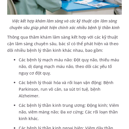
Việc kết hợp khám lâm sàng và các kỹ thuật cận lâm sàng
chuyên sâu giúp phát hiện chính xác nhiều bệnh lý thần kinh
Thông qua thăm khám lâm sàng kết hợp với các kỹ thuật
cận lâm sàng chuyên sâu, bác sĩ có thể phát hiện và theo
dõi nhiều bệnh lý thần kinh khác nhau, bao gồm:
Các bệnh lý mạch máu não: Đột quỵ não, thiếu máu
não, dị dạng mạch máu não, theo dõi các yếu tố
nguy cơ đột quỵ.
Các bệnh lý thoái hóa và rối loạn vận động: Bệnh
Parkinson, run vô căn, sa sút trí tuệ, bệnh
Alzheimer.
Các bệnh lý thần kinh trung ương: Động kinh; Viêm
não, viêm màng não; Đa xơ cứng; Các rối loạn thần
kinh khác.
Các bệnh lý thần kinh ngoại biên: Viêm dây thần