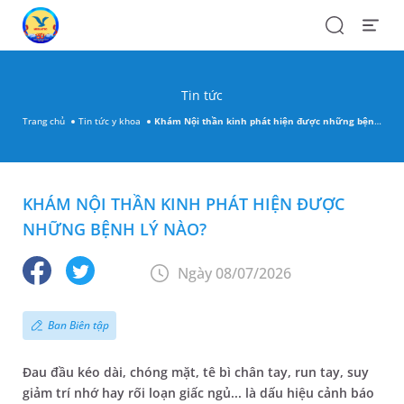
Search
Open
Menu
Tin tức
Trang chủ
Tin tức y khoa
Khám Nội thần kinh phát hiện được những bệnh lý nào?
KHÁM NỘI THẦN KINH PHÁT HIỆN ĐƯỢC
NHỮNG BỆNH LÝ NÀO?
Ngày 08/07/2026
Ban Biên tập
Đau đầu kéo dài, chóng mặt, tê bì chân tay, run tay, suy
giảm trí nhớ hay rối loạn giấc ngủ... là dấu hiệu cảnh báo