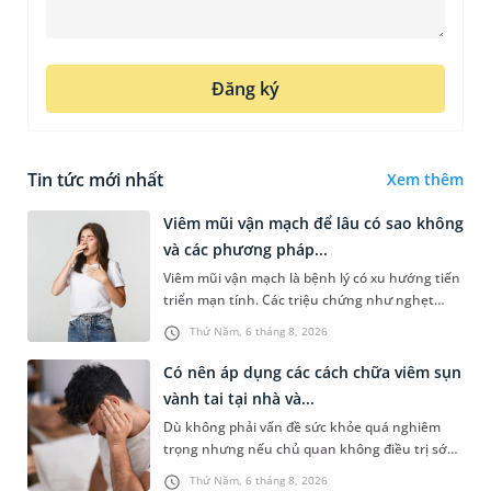
Đăng ký
Tin tức mới nhất
Xem thêm
Viêm mũi vận mạch để lâu có sao không
và các phương pháp...
Viêm mũi vận mạch là bệnh lý có xu hướng tiến
triển mạn tính. Các triệu chứng như nghẹt
mũi, chảy nước mũi thường xuyên khiến người
Thứ Năm, 6 tháng 8, 2026
bệnh khó chịu. Tuy nhiên,...
Có nên áp dụng các cách chữa viêm sụn
vành tai tại nhà và...
Dù không phải vấn đề sức khỏe quá nghiêm
trọng nhưng nếu chủ quan không điều trị sớm,
người bệnh có thể phải đối mặt với một số biến
Thứ Năm, 6 tháng 8, 2026