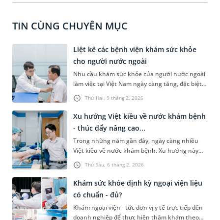
TIN CÙNG CHUYÊN MỤC
Liệt kê các bệnh viện khám sức khỏe
cho người nước ngoài​
Nhu cầu khám sức khỏe của người nước ngoài
làm việc tại Việt Nam ngày càng tăng, đặc biệt
là với lao động làm việc tại các doanh nghiệp
Thứ Hai, 9 tháng 2, 2026
hoặc người cần đăng ký tạm trú hoặc lưu trú
hợp pháp. Trong bài viết sau, MEDLATEC sẽ
Xu hướng Việt kiều về nước khám bệnh
giúp bạn đọc tổng hợp danh sách các bệnh viện
- thúc đẩy nâng cao...
khám sức khỏe cho người nước ngoài uy tín,
Trong những năm gần đây, ngày càng nhiều
được nhiều khách hàng lựa chọn.
Việt kiều về nước khám bệnh. Xu hướng này
đang thúc đẩy nâng cao chất lượng dịch vụ
Thứ Sáu, 6 tháng 2, 2026
thăm khám, điều trị tại các cơ sở y tế công và
tư, đồng thời góp phần phát triển lĩnh vực du
Khám sức khỏe định kỳ ngoại viện liệu
lịch y tế (medical tourism) tại Việt Nam.
có chuẩn - đủ?
Khám ngoại viện - tức đơn vị y tế trực tiếp đến
doanh nghiệp để thực hiện thăm khám theo