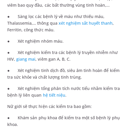
viêm bao quy đầu
, các bất thường vùng tinh hoàn,...
●
Sàng lọc các bệnh lý về máu như thiếu máu,
Thalassemia,… thông qua
xét nghiệm sắt huyết thanh
,
Ferritin, công thức máu.
●
Xét nghiệm nhóm máu.
●
Xét nghiệm kiểm tra các bệnh lý truyền nhiễm như
HIV,
giang mai
, viêm gan A, B, C.
●
Xét nghiệm t
inh dịch đồ, siêu âm
tinh
hoàn
để kiểm
tra sức khỏe và chất lượng tinh trùng.
●
Xét nghiệm tổng phân tích nước tiểu nhằm kiểm tra
bệnh lý liên quan
hệ tiết niệu
.
Nữ giới sẽ thực hiện các kiểm tra bao gồm:
●
Khám s
ản
phụ khoa để kiểm tra một số bệnh lý phụ
khoa.