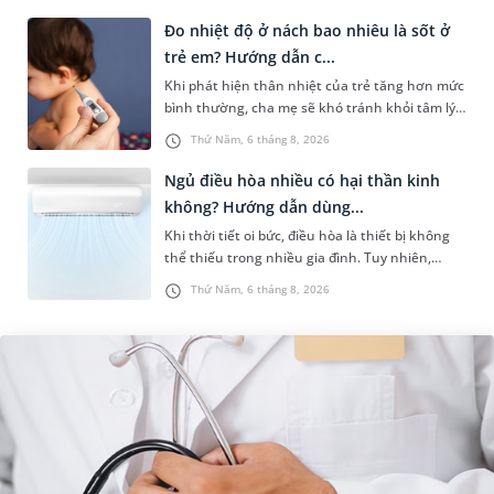
chứng. Nếu chưa xuất hiệ...
Đo nhiệt độ ở nách bao nhiêu là sốt ở
trẻ em? Hướng dẫn c...
Khi phát hiện thân nhiệt của trẻ tăng hơn mức
bình thường, cha mẹ sẽ khó tránh khỏi tâm lý
lo lắng. Tuy nhiên, không phải ai cũng biết đo
Thứ Năm, 6 tháng 8, 2026
nhiệt độ ở nách bao...
Ngủ điều hòa nhiều có hại thần kinh
không? Hướng dẫn dùng...
Khi thời tiết oi bức, điều hòa là thiết bị không
thể thiếu trong nhiều gia đình. Tuy nhiên,
nhiều người lo ngại rằng việc ngủ trong phòng
Thứ Năm, 6 tháng 8, 2026
điều hòa mỗi đêm có...