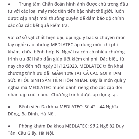
●
Trung tâm Chẩn đoán hình ảnh được chú trọng đầu
tư với các loại máy móc tiên tiến bậc nhất thế giới, luôn
được cập nhật mới thường xuyên để đảm bảo độ chính
xác của các kết quả kiểm tra.
Với cơ sở vật chất hiện đại, đội ngũ y bác sĩ chuyên môn
tay nghề cao nhưng MEDLATEC áp dụng mức chi phí
khám, chữa bệnh hợp lý. Ngoài ra còn có nhiều chương
trình ưu đãi hấp dẫn giúp tiết kiệm chi phí. Đặc biệt, từ
nay cho đến hết ngày 31/12/2023, MEDLATEC triển khai
chương trình ưu đãi GIẢM 10% TẤT CẢ CÁC GÓI KHÁM
SỨC KHỎE SINH SẢN TIỀN HÔN NHÂN. Đây là món quà ý
nghĩa mà MEDLATEC muốn dành riêng cho các cặp đôi
nhân dịp cuối năm. Chương trình được áp dụng tại:
●
Bệnh viện Đa khoa MEDLATEC: Số 42 - 44 Nghĩa
Dũng, Ba Đình, Hà Nội.
●
Phòng khám Đa khoa MEDLATEC: Số 2 Ngõ 82 Duy
Tân, Cầu Giấy, Hà Nội.