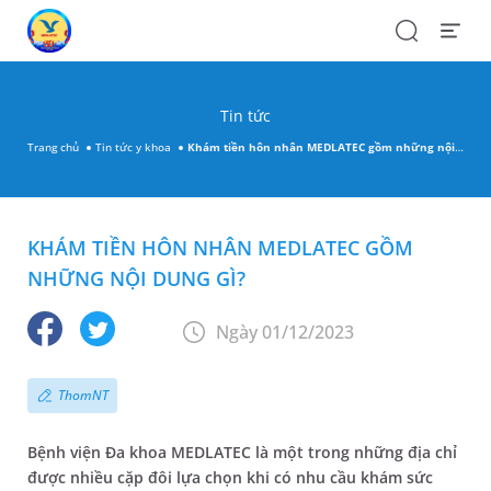
Search
Open
Menu
Tin tức
Trang chủ
Tin tức y khoa
Khám tiền hôn nhân MEDLATEC gồm những nội dung gì?
KHÁM TIỀN HÔN NHÂN MEDLATEC GỒM
NHỮNG NỘI DUNG GÌ?
Ngày 01/12/2023
ThomNT
Bệnh viện Đa khoa MEDLATEC là một trong những địa chỉ
được nhiều cặp đôi lựa chọn khi có nhu cầu khám sức