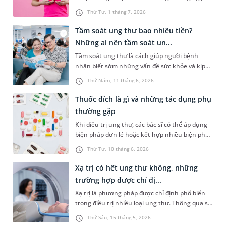
mà không biết bệnh hoàn toàn có thể phát
Thứ Tư, 1 tháng 7, 2026
hiện sớm nếu chú ý quan sát. Việc tìm hiểu
hình ảnh ung thư vú qua từng giai đoạn không
Tầm soát ung thư bao nhiêu tiền?
chỉ giúp nâng cao nhận thức về căn bệnh này
Những ai nên tầm soát un...
mà còn hỗ trợ phát hiện sớm, từ đó tăng cơ hội
Tầm soát ung thư là cách giúp người bệnh
điều trị và cải thiện tiên lượng cho người bệnh.
nhận biết sớm những vấn đề sức khỏe và kịp
thời điều trị. Bài viết dưới đây sẽ giúp bạn hiểu
Thứ Năm, 11 tháng 6, 2026
rõ hơn về lợi ích của việc tầm soát ung thư, giải
đáp thắc mắc “tầm soát ung thư bao nhiêu
Thuốc đích là gì và những tác dụng phụ
tiền” và những ai cần tầm soát.
thường gặp
Khi điều trị ung thư, các bác sĩ có thể áp dụng
biện pháp đơn lẻ hoặc kết hợp nhiều biện pháp
khác nhau để mang lại hiệu quả điều trị tốt
Thứ Tư, 10 tháng 6, 2026
nhất. Trong đó, liệu pháp nhắm trúng đích
cũng được áp dụng khá phổ biến, đặc biệt đối
Xạ trị có hết ung thư không, những
với những trường hợp có khối u ác tính đã di
trường hợp được chỉ đị...
căn. Mời bạn cùng tìm hiểu về thuốc đích là gì
Xạ trị là phương pháp được chỉ định phổ biến
và những tác dụng phụ thường gặp trong bài
trong điều trị nhiều loại ung thư. Thông qua sự
viết dưới đây.
tác động của chùm tia mang năng lượng cao,
Thứ Sáu, 15 tháng 5, 2026
tế bào gây bệnh có thể bị tiêu diệt. Vậy, xạ trị có