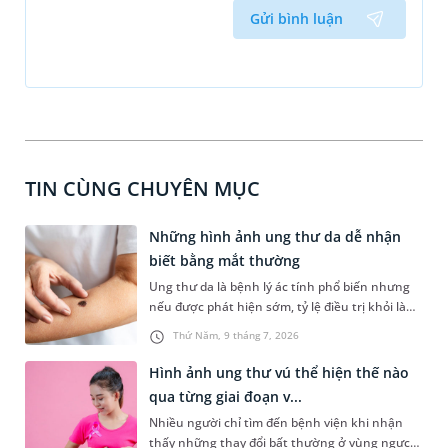
Gửi bình luận
TIN CÙNG CHUYÊN MỤC
Những hình ảnh ung thư da dễ nhận
biết bằng mắt thường
Ung thư da là bệnh lý ác tính phổ biến nhưng
nếu được phát hiện sớm, tỷ lệ điều trị khỏi là
rất cao. Tuy nhiên, ở giai đoạn đầu, các tổn
Thứ Năm, 9 tháng 7, 2026
thương trên da rất dễ bị nhầm lẫn với nốt ruồi
hoặc vết loét lành tính thông thường. Việc chủ
Hình ảnh ung thư vú thể hiện thế nào
động nhận biết các hình ảnh ung thư da đặc
qua từng giai đoạn v...
trưng là rất quan trọng để người bệnh đi thăm
Nhiều người chỉ tìm đến bệnh viện khi nhận
khám kịp thời.
thấy những thay đổi bất thường ở vùng ngực