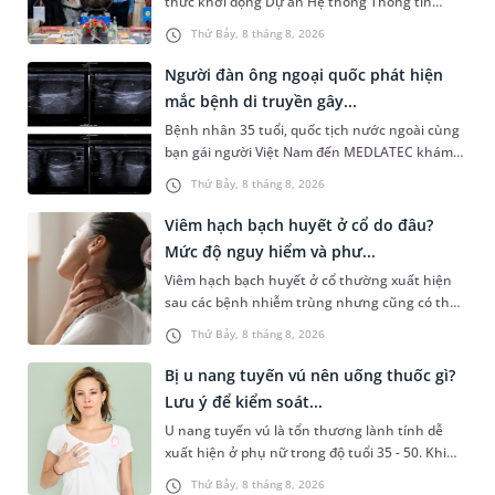
thức khởi động Dự án Hệ thống Thông tin
Quản lý Bệnh viện (HIS - Hospital Information
Thứ Bảy, 8 tháng 8, 2026
System) giai đoạn mới. Dự á...
Người đàn ông ngoại quốc phát hiện
mắc bệnh di truyền gây...
Bệnh nhân 35 tuổi, quốc tịch nước ngoài cùng
bạn gái người Việt Nam đến MEDLATEC khám
sức khỏe tiền hôn nhân. Qua thăm khám và
Thứ Bảy, 8 tháng 8, 2026
làm các xét nghiệm chuyên sâu,...
Viêm hạch bạch huyết ở cổ do đâu?
Mức độ nguy hiểm và phư...
Viêm hạch bạch huyết ở cổ thường xuất hiện
sau các bệnh nhiễm trùng nhưng cũng có thể
liên quan đến lao hạch hoặc ung thư. Để tìm
Thứ Bảy, 8 tháng 8, 2026
hiểu nguyên nhân gây viêm,...
Bị u nang tuyến vú nên uống thuốc gì?
Lưu ý để kiểm soát...
U nang tuyến vú là tổn thương lành tính dễ
xuất hiện ở phụ nữ trong độ tuổi 35 - 50. Khi
được chẩn đoán mắc bệnh, nhiều người
Thứ Bảy, 8 tháng 8, 2026