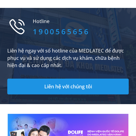
hết ung thư không? Để hiểu rõ hơn về từng
phương pháp xạ trị, trường hợp chỉ định cũng
như tác dụng phụ, bạn đọc nên tham khảo bài
Hotline
tổng hợp kiến thức y khoa sau đây.
1900565656
Liên hệ ngay với số hotline của MEDLATEC để được
phục vụ và sử dụng các dịch vụ khám, chữa bệnh
hiện đại & cao cấp nhất.
Liên hệ với chúng tôi