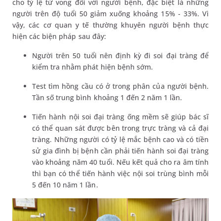
cho tỷ lệ tử vong đối với người bệnh, đặc biệt là những
người trên độ tuổi 50 giảm xuống khoảng 15% - 33%. Vì
vậy, các cơ quan y tế thường khuyên người bệnh thực
hiện các biện pháp sau đây:
Người trên 50 tuổi nên định kỳ đi soi đại tràng để
kiểm tra nhằm phát hiện bệnh sớm.
Test tìm hồng cầu có ở trong phân của người bệnh.
Tần số trung bình khoảng 1 đến 2 năm 1 lần.
Tiến hành nội soi đại tràng ống mềm sẽ giúp bác sĩ
có thể quan sát được bên trong trực tràng và cả đại
tràng. Những người có tỷ lệ mắc bệnh cao và có tiền
sử gia đình bị bệnh cần phải tiến hành soi đại tràng
vào khoảng năm 40 tuổi. Nếu kết quả cho ra âm tính
thì bạn có thể tiến hành việc nội soi trùng bình mỗi
5 đến 10 năm 1 lần.