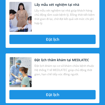
Lấy mẫu xét nghiệm tại nhà
Lấy mẫu xét nghiệm tại nhà giúp khách hàng
chủ động tầm soát bệnh lý. Đồng thời tiết kiệm
thời gian đi lại, chờ đợi kết quả với mức chi phí
hợp lý.
Đặt lịch
Đặt lịch thăm khám tại MEDLATEC
Đặt lịch khám tại cơ sở khám chữa bệnh thuộc
Hệ thống Y tế MEDLATEC giúp chủ động thời
gian, hạn chế tiếp xúc đông người.
Đặt lịch