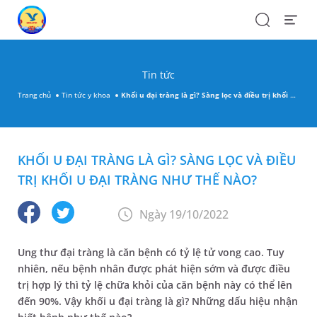
Search
Open
Menu
Tin tức
Trang chủ
Tin tức y khoa
Khối u đại tràng là gì? Sàng lọc và điều trị khối u đại tràng như thế nào?
KHỐI U ĐẠI TRÀNG LÀ GÌ? SÀNG LỌC VÀ ĐIỀU
TRỊ KHỐI U ĐẠI TRÀNG NHƯ THẾ NÀO?
Ngày 19/10/2022
Ung thư đại tràng là căn bệnh có tỷ lệ tử vong cao. Tuy
nhiên, nếu bệnh nhân được phát hiện sớm và được điều
trị hợp lý thì tỷ lệ chữa khỏi của căn bệnh này có thể lên
đến 90%. Vậy khối u đại tràng là gì? Những dấu hiệu nhận