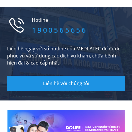
khoa đánh giá chức năng cô đặc hoặc pha
loãng chất thải lỏng của hệ tiết niệu. Việc nắm
vững bản chất của chỉ số này giúp chúng ta
Hotline
chủ động phát hiện sớm hiện tượng mất nước,
tổn thương thận cùng nhiều bệnh lý tiềm ẩn
1900565656
khác.
Liên hệ ngay với số hotline của MEDLATEC để được
phục vụ và sử dụng các dịch vụ khám, chữa bệnh
hiện đại & cao cấp nhất.
Liên hệ với chúng tôi