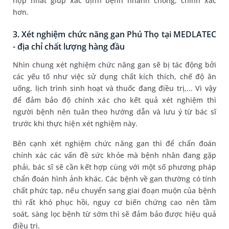
hợp nhất giúp xác định bệnh nhanh chóng, chính xác
hơn.
3. Xét nghiệm chức năng gan Phú Thọ tại MEDLATEC
- địa chỉ chất lượng hàng đầu
Nhìn chung xét nghiệm chức năng gan sẽ bị tác động bởi
các yếu tố như việc sử dụng chất kích thích, chế độ ăn
uống, lịch trình sinh hoạt và thuốc đang điều trị,... Vì vậy
để đảm bảo độ chính xác cho kết quả xét nghiệm thì
người bệnh nên tuân theo hướng dẫn và lưu ý từ bác sĩ
trước khi thực hiện xét nghiệm này.
Bên cạnh xét nghiệm chức năng gan thì để chẩn đoán
chính xác các vấn đề sức khỏe mà bệnh nhân đang gặp
phải, bác sĩ sẽ cần kết hợp cùng với một số phương pháp
chẩn đoán hình ảnh khác. Các bệnh về gan thường có tính
chất phức tạp, nếu chuyển sang giai đoạn muộn của bệnh
thì rất khó phục hồi, nguy cơ biến chứng cao nên tầm
soát, sàng lọc bệnh từ sớm thì sẽ đảm bảo được hiệu quả
điều trị.