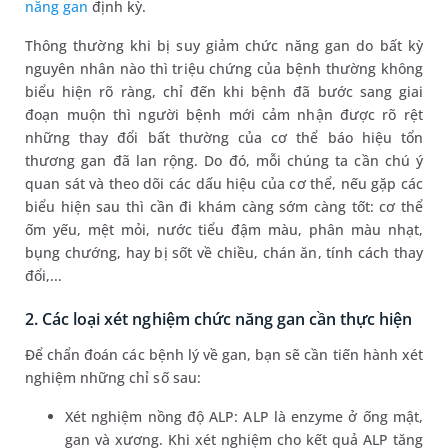
năng gan
định kỳ.
Thông thường khi bị suy giảm chức năng gan do bất kỳ
nguyên nhân nào thì triệu chứng của bệnh thường không
biểu hiện rõ ràng, chỉ đến khi bệnh đã bước sang giai
đoạn muộn thì người bệnh mới cảm nhận được rõ rệt
những thay đổi bất thường của cơ thể báo hiệu tổn
thương gan đã lan rộng. Do đó, mỗi chúng ta cần chú ý
quan sát và theo dõi các dấu hiệu của cơ thể, nếu gặp các
biểu hiện sau thì cần đi khám càng sớm càng tốt: cơ thể
ốm yếu, mệt mỏi, nước tiểu đậm màu, phân màu nhạt,
bụng chướng, hay bị sốt về chiều, chán ăn, tính cách thay
đổi,...
2. Các loại xét nghiệm chức năng gan cần thực hiện
Để chẩn đoán các bệnh lý về gan, bạn sẽ cần tiến hành xét
nghiệm những chỉ số sau:
Xét nghiệm nồng độ ALP: ALP là enzyme ở ống mật,
gan và xương. Khi xét nghiệm cho kết quả ALP tăng