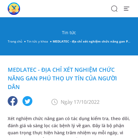
Search
Open
Menu
Tin tức
Trang chủ
Tin tức y khoa
MEDLATEC - địa chỉ xét nghiệm chức năng gan Phú Thọ uy tín của người dân
MEDLATEC - ĐỊA CHỈ XÉT NGHIỆM CHỨC
NĂNG GAN PHÚ THỌ UY TÍN CỦA NGƯỜI
DÂN
Ngày 17/10/2022
Xét nghiệm chức năng gan có tác dụng kiểm tra, theo dõi,
đánh giá và sàng lọc các bệnh lý về gan. Đây là bộ phận
quan trọng thực hiện hàng trăm nhiệm vụ mỗi ngày, vì