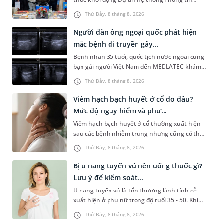
Quản lý Bệnh viện (HIS - Hospital Information
Thứ Bảy, 8 tháng 8, 2026
System) giai đoạn mới. Dự á...
Người đàn ông ngoại quốc phát hiện
mắc bệnh di truyền gây...
Bệnh nhân 35 tuổi, quốc tịch nước ngoài cùng
bạn gái người Việt Nam đến MEDLATEC khám
sức khỏe tiền hôn nhân. Qua thăm khám và
Thứ Bảy, 8 tháng 8, 2026
làm các xét nghiệm chuyên sâu,...
Viêm hạch bạch huyết ở cổ do đâu?
Mức độ nguy hiểm và phư...
Viêm hạch bạch huyết ở cổ thường xuất hiện
sau các bệnh nhiễm trùng nhưng cũng có thể
liên quan đến lao hạch hoặc ung thư. Để tìm
Thứ Bảy, 8 tháng 8, 2026
hiểu nguyên nhân gây viêm,...
Bị u nang tuyến vú nên uống thuốc gì?
Lưu ý để kiểm soát...
U nang tuyến vú là tổn thương lành tính dễ
xuất hiện ở phụ nữ trong độ tuổi 35 - 50. Khi
được chẩn đoán mắc bệnh, nhiều người
Thứ Bảy, 8 tháng 8, 2026
thường băn khoăn u nang tuyến v...