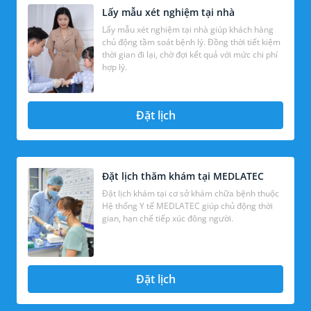
Lấy mẫu xét nghiệm tại nhà
Lấy mẫu xét nghiệm tại nhà giúp khách hàng
chủ động tầm soát bệnh lý. Đồng thời tiết kiệm
thời gian đi lại, chờ đợi kết quả với mức chi phí
hợp lý.
Đặt lịch
Đặt lịch thăm khám tại MEDLATEC
Đặt lịch khám tại cơ sở khám chữa bệnh thuộc
Hệ thống Y tế MEDLATEC giúp chủ động thời
gian, hạn chế tiếp xúc đông người.
Đặt lịch