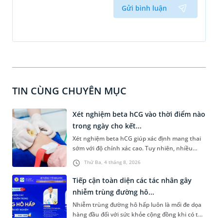
Gửi bình luận
TIN CÙNG CHUYÊN MỤC
Xét nghiệm beta hCG vào thời điểm nào
trong ngày cho kết...
Xét nghiệm beta hCG giúp xác định mang thai
sớm với độ chính xác cao. Tuy nhiên, nhiều
người vẫn băn khoăn xét nghiệm beta hCG vào
Thứ Ba, 4 tháng 8, 2026
thời điểm nào trong ngày để yên tâm về độ
chính xác của kết quả nhận được. Bài viết dưới
Tiếp cận toàn diện các tác nhân gây
đây sẽ cùng bạn tìm hiểu về thời điểm xét
nhiễm trùng đường hô...
nghiệm và những điều nên lưu ý để đảm bảo độ
Nhiễm trùng đường hô hấp luôn là mối đe dọa
kết quả có tính chính xác cao.
hàng đầu đối với sức khỏe cộng đồng khi có thể