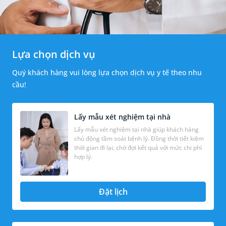
Lựa chọn dịch vụ
Quý khách hàng vui lòng lựa chọn dịch vụ y tế theo nhu
cầu!
Lấy mẫu xét nghiệm tại nhà
Lấy mẫu xét nghiệm tại nhà giúp khách hàng
chủ động tầm soát bệnh lý. Đồng thời tiết kiệm
thời gian đi lại, chờ đợi kết quả với mức chi phí
hợp lý.
Đặt lịch