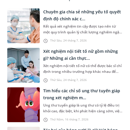
Chuyên gia chia sẻ những yếu tố quyết
định độ chính xác c...
Kết quả xét nghiệm tin cậy được tạo nên từ
một quy trình quản lý chất lượng nghiêm ngặt,
xuyên suốt từ trước, trong và sau xét nghiệm.
Thứ Sáu, 24 tháng 7, 2026
Theo PGS.TS Nguyễn Thái Sơn - Giám đốc Hệ
thống Xét nghiệm MEDLATEC, chỉ khi mỗi công
Xét nghiệm nội tiết tố nữ gồm những
đoạn đều được thực hiện đúng quy trình và
gì? Những ai cần thực...
kiểm soát chặt chẽ, kết quả xét nghiệm mới
Xét nghiệm nội tiết tố nữ có thể được bác sĩ chỉ
thực sự có giá trị trong phát hiện bệnh, hỗ trợ
định trong nhiều trường hợp khác nhau để
chẩn đoán và theo dõi hiệu quả điều trị.
đánh giá về tình trạng sức khỏe của chị em, đặc
Thứ Sáu, 24 tháng 7, 2026
biệt là sức khỏe sinh sản. Vậy loại xét nghiệm
này bao gồm những gì? Những ai cần xét
Tìm hiểu các chỉ số ung thư tuyến giáp
nghiệm?
trong xét nghiệm m...
Ung thư tuyến giáp là ung thư có tỷ lệ điều trị
khỏi cao, đặc biệt, khi phát hiện càng sớm, việc
chữa trị sẽ càng hiệu quả. Do đó, việc tầm soát
Thứ Năm, 16 tháng 7, 2026
định kỳ hoặc ngay khi có biểu hiện bất thường
là rất cần thiết. Vậy những chỉ số ung thư