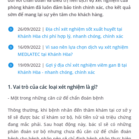
đối với chẩn đoán và điều trị nên dịch vụ xét nghiệm của
phòng khám đã luôn đảm bảo tính chính xác, cho kết quả
sớm để mang lại sự yên tâm cho khách hàng.
26/09/2022 |
Địa chỉ xét nghiệm sốt xuất huyết tại
Khánh Hòa chi phí hợp lý, nhanh chóng, chính xác
16/09/2022 |
Vì sao nên lựa chọn dịch vụ xét nghiệm
MEDLATEC tại Khánh Hòa?
19/09/2022 |
Gợi ý địa chỉ xét nghiệm viêm gan B tại
Khánh Hòa - nhanh chóng, chính xác
1. Vai trò của các loại xét nghiệm là gì?
- Một trong những căn cứ để chẩn đoán bệnh
Thông thường, khi bệnh nhân đến thăm khám tại cơ sở y
tế sẽ được bác sĩ khám sơ bộ, hỏi tiền sử và triệu chứng
đang mắc phải. Sau hoạt động này, bác sĩ sẽ có những
phán đoán sơ bộ nhưng chưa đủ căn cứ để chẩn đoán
bệnh cho bệnh nhân nên sẽ chỉ định bệnh nhân thực hiện