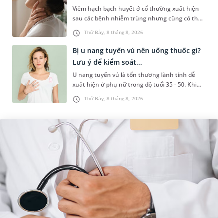
Viêm hạch bạch huyết ở cổ thường xuất hiện
sau các bệnh nhiễm trùng nhưng cũng có thể
liên quan đến lao hạch hoặc ung thư. Để tìm
Thứ Bảy, 8 tháng 8, 2026
hiểu nguyên nhân gây viêm,...
Bị u nang tuyến vú nên uống thuốc gì?
Lưu ý để kiểm soát...
U nang tuyến vú là tổn thương lành tính dễ
xuất hiện ở phụ nữ trong độ tuổi 35 - 50. Khi
được chẩn đoán mắc bệnh, nhiều người
Thứ Bảy, 8 tháng 8, 2026
thường băn khoăn u nang tuyến v...