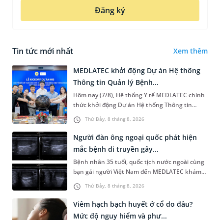
Đăng ký
Tin tức mới nhất
Xem thêm
MEDLATEC khởi động Dự án Hệ thống
Thông tin Quản lý Bệnh...
Hôm nay (7/8), Hệ thống Y tế MEDLATEC chính
thức khởi động Dự án Hệ thống Thông tin
Quản lý Bệnh viện (HIS - Hospital Information
Thứ Bảy, 8 tháng 8, 2026
System) giai đoạn mới. Dự á...
Người đàn ông ngoại quốc phát hiện
mắc bệnh di truyền gây...
Bệnh nhân 35 tuổi, quốc tịch nước ngoài cùng
bạn gái người Việt Nam đến MEDLATEC khám
sức khỏe tiền hôn nhân. Qua thăm khám và
Thứ Bảy, 8 tháng 8, 2026
làm các xét nghiệm chuyên sâu,...
Viêm hạch bạch huyết ở cổ do đâu?
Mức độ nguy hiểm và phư...