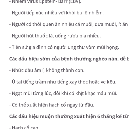
- Nhiễm virus Epstein- Barr (EBV).
- Người tiếp xúc nhiều với khói bụi ô nhiễm.
- Người có thói quen ăn nhiều cá muối, dưa muối, ít ăn 
- Người hút thuốc lá, uống rượu bia nhiều.
- Tiền sử gia đình có người ung thư vòm mũi họng.
Các dấu hiệu sớm của bệnh thường nghèo nàn, dễ b
- Nhức đầu âm ỉ, không thành cơn.
- Ù tai tiếng trầm như tiếng xay thóc hoặc ve kêu.
- Ngạt mũi từng lúc, đôi khi có khịt khạc máu mũi.
- Có thể xuất hiện hạch cổ ngay từ đầu.
Các dấu hiệu muộn thường xuất hiện 6 tháng kể từ 
- Hạch cổ cao.