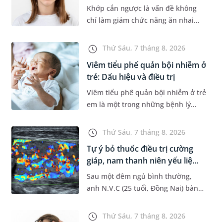
Khớp cắn ngược là vấn đề không
chỉ làm giảm chức năng ăn nhai
của trẻ mà còn làm mất đi sự cân
đối của khuôn mặt. Do đó, cần khắc
Thứ Sáu, 7 tháng 8, 2026
phục sớm tình trạng này để...
Viêm tiểu phế quản bội nhiễm ở
trẻ: Dấu hiệu và điều trị
Viêm tiểu phế quản bội nhiễm ở trẻ
em là một trong những bệnh lý
đường hô hấp nguy hiểm, thường
bùng phát vào thời điểm giao mùa.
Thứ Sáu, 7 tháng 8, 2026
Khi những tổn thương ban đầ...
Tự ý bỏ thuốc điều trị cường
giáp, nam thanh niên yếu liệ...
Sau một đêm ngủ bình thường,
anh N.V.C (25 tuổi, Đồng Nai) bàng
hoàng phát hiện yếu liệt 2 chân,
không thể vận động đi lại được. Kết
Thứ Sáu, 7 tháng 8, 2026