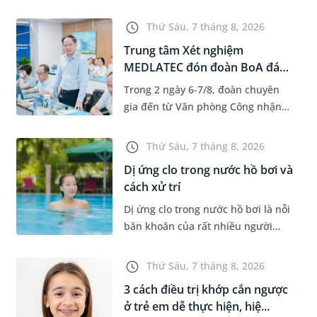
độ tuổi 35 - 50. Khi được chẩn đoán
mắc bệnh, nhiều người thường
Thứ Sáu, 7 tháng 8, 2026
băn khoăn u nang tuyến v...
Trung tâm Xét nghiệm
MEDLATEC đón đoàn BoA đánh
giá giám...
Trong 2 ngày 6-7/8, đoàn chuyên
gia đến từ Văn phòng Công nhận
Chất lượng quốc gia (BoA) đã ghi
nhận và đánh giá cao nỗ lực duy trì
Thứ Sáu, 7 tháng 8, 2026
hệ thống quản lý chất lượ...
Dị ứng clo trong nước hồ bơi và
cách xử trí
Dị ứng clo trong nước hồ bơi là nỗi
băn khoăn của rất nhiều người
thích bơi lội, đặc biệt là những
trường hợp thường xuyên bơi ở
Thứ Sáu, 7 tháng 8, 2026
những hồ bơi nhân tạo. Bài v...
3 cách điều trị khớp cắn ngược
ở trẻ em dễ thực hiện, hiệ...