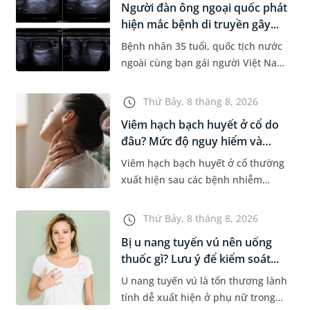
Người đàn ông ngoại quốc phát
Dự á...
hiện mắc bệnh di truyền gây...
Bệnh nhân 35 tuổi, quốc tịch nước
ngoài cùng bạn gái người Việt Nam
đến MEDLATEC khám sức khỏe tiền
hôn nhân. Qua thăm khám và làm
Thứ Bảy, 8 tháng 8, 2026
các xét nghiệm chuyên sâu,...
Viêm hạch bạch huyết ở cổ do
đâu? Mức độ nguy hiểm và
phư...
Viêm hạch bạch huyết ở cổ thường
xuất hiện sau các bệnh nhiễm
trùng nhưng cũng có thể liên quan
đến lao hạch hoặc ung thư. Để tìm
Thứ Bảy, 8 tháng 8, 2026
hiểu nguyên nhân gây viêm,...
Bị u nang tuyến vú nên uống
thuốc gì? Lưu ý để kiểm soát...
U nang tuyến vú là tổn thương lành
tính dễ xuất hiện ở phụ nữ trong