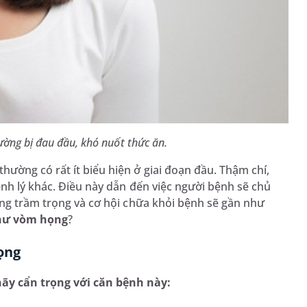
ờng bị đau đầu, khó nuốt thức ăn.
ường có rất ít biểu hiện ở giai đoạn đầu. Thậm chí,
ệnh lý khác. Điều này dẫn đến việc người bệnh sẽ chủ
àng trầm trọng và cơ hội chữa khỏi bệnh sẽ gần như
thư vòm họng
?
họng
ãy cẩn trọng với căn bệnh này: