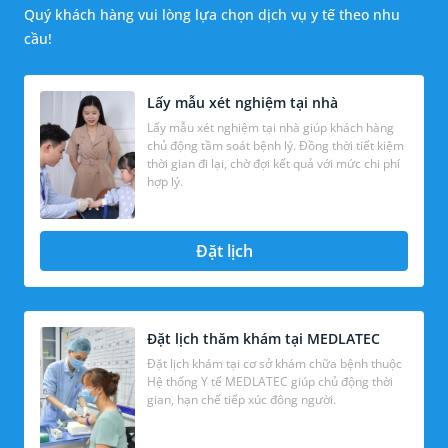
Quý khách hàng vui lòng lựa chọn dịch vụ y tế theo nhu
cầu!
Lấy mẫu xét nghiệm tại nhà
Lấy mẫu xét nghiệm tại nhà giúp khách hàng
chủ động tầm soát bệnh lý. Đồng thời tiết kiệm
thời gian đi lại, chờ đợi kết quả với mức chi phí
hợp lý.
Đặt lịch
Đặt lịch thăm khám tại MEDLATEC
Đặt lịch khám tại cơ sở khám chữa bệnh thuộc
Hệ thống Y tế MEDLATEC giúp chủ động thời
gian, hạn chế tiếp xúc đông người.