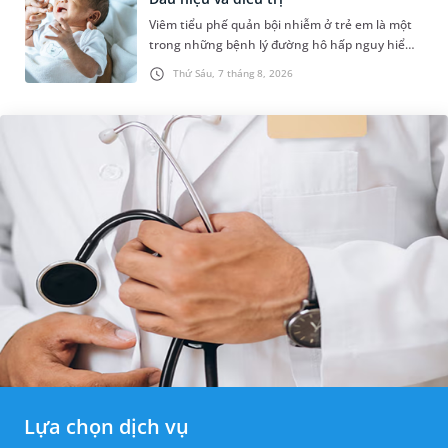
Viêm tiểu phế quản bội nhiễm ở trẻ em là một
trong những bệnh lý đường hô hấp nguy hiểm,
thường bùng phát vào thời điểm giao mùa. Khi
Thứ Sáu, 7 tháng 8, 2026
những tổn thương ban đầ...
Lựa chọn dịch vụ