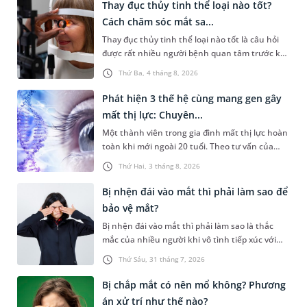
không thể phục hồi. Bài viết sau sẽ giúp bạn
Thay đục thủy tinh thể loại nào tốt?
hiểu thêm để nhận diện sớm căn bệnh này, kịp
Cách chăm sóc mắt sa...
thời thăm khám để tìm phương án đồng thời
Thay đục thủy tinh thể loại nào tốt là câu hỏi
bảo vệ thị lực tốt nhất.
được rất nhiều người bệnh quan tâm trước khi
quyết định phẫu thuật. Thực tế không có loại
Thứ Ba, 4 tháng 8, 2026
thủy tinh thể nhân tạo nào phù hợp với mọi
bệnh nhân. Việc lựa chọn thủy tinh thể phù
Phát hiện 3 thế hệ cùng mang gen gây
hợp cần dựa trên nhiều yếu tố. Bài viết sau sẽ
mất thị lực: Chuyên...
giúp bạn hiểu rõ hơn về các loại thủy tinh thể
Một thành viên trong gia đình mất thị lực hoàn
nhân tạo, cách lựa chọn phù hợp và chăm sóc
toàn khi mới ngoài 20 tuổi. Theo tư vấn của
mắt sau phẫu thuật để khôi phục thị lực tối ưu.
chuyên gia Di truyền, ba thế hệ trong gia đình
Thứ Hai, 3 tháng 8, 2026
cùng thực hiện xét nghiệm di truyền và bất
ngờ phát hiện đều mang biến thể gây bệnh
Bị nhện đái vào mắt thì phải làm sao để
thần kinh thị giác di truyền Leber (LHON). Tuy
bảo vệ mắt?
cùng mang một biến thể gây bệnh, nhưng
Bị nhện đái vào mắt thì phải làm sao là thắc
nguy cơ biểu hiện bệnh và khả năng di truyền
mắc của nhiều người khi vô tình tiếp xúc với
cho con của mỗi người lại hoàn toàn khác
loài động vật này. Trên thực tế, “nhện đái vào
nhau.
Thứ Sáu, 31 tháng 7, 2026
mắt” chỉ là cách gọi dân gian và chưa có bằng
chứng khoa học chứng minh nhện có thể “đái”
Bị chắp mắt có nên mổ không? Phương
vào mắt người. Bài viết dưới đây sẽ giúp bạn
án xử trí như thế nào?