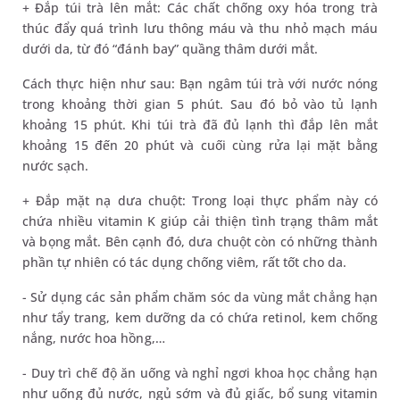
+ Đắp túi trà lên mắt: Các chất chống oxy hóa trong trà
thúc đẩy quá trình lưu thông máu và thu nhỏ mạch máu
dưới da, từ đó “đánh bay” quầng thâm dưới mắt.
Cách thực hiện như sau: Bạn ngâm túi trà với nước nóng
trong khoảng thời gian 5 phút. Sau đó bỏ vào tủ lạnh
khoảng 15 phút. Khi túi trà đã đủ lạnh thì đắp lên mắt
khoảng 15 đến 20 phút và cuối cùng rửa lại mặt bằng
nước sạch.
+ Đắp mặt nạ dưa chuột: Trong loại thực phẩm này có
chứa nhiều vitamin K giúp cải thiện tình trạng thâm mắt
và bọng mắt. Bên cạnh đó, dưa chuột còn có những thành
phần tự nhiên có tác dụng chống viêm, rất tốt cho da.
- Sử dụng các sản phẩm chăm sóc da vùng mắt chẳng hạn
như tẩy trang, kem dưỡng da có chứa retinol, kem chống
nắng, nước hoa hồng,…
- Duy trì chế độ ăn uống và nghỉ ngơi khoa học chẳng hạn
như uống đủ nước, ngủ sớm và đủ giấc, bổ sung vitamin