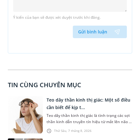
Ý kiến của bạn sẽ được xét duyệt trước khi đăng.
Gửi bình luận
TIN CÙNG CHUYÊN MỤC
Teo dây thần kinh thị giác: Một số điều
cần biết để kịp t...
Teo dây thần kinh thị giác là tình trạng các sợi
thần kinh dẫn truyền tín hiệu từ mắt lên não bị
tổn thương và dần mất đi chức năng hoạt
Thứ Sáu, 7 tháng 8, 2026
động. Nếu điều trị muộn, thị lực có nguy cơ