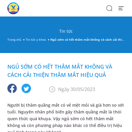
Search
Open
Menu
Tin tức
Trang chủ
Tin tức y khoa
Ngủ sớm có hết thâm mắt không và cách cải thiện thâm mắt hiệu quả
NGỦ SỚM CÓ HẾT THÂM MẮT KHÔNG VÀ
CÁCH CẢI THIỆN THÂM MẮT HIỆU QUẢ
Ngày 30/05/2023
Người bị thâm quầng mắt có vẻ mệt mỏi và già hơn so với
tuổi. Nguyên nhân phổ biến gây thâm quầng mắt là thói
quen thức quá khuya. Vậy ngủ sớm có hết thâm mắt
không và còn phương pháp nào khác có thể điều trị hiệu