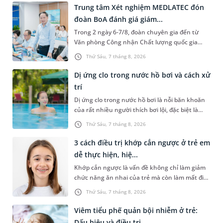
Trung tâm Xét nghiệm MEDLATEC đón
đoàn BoA đánh giá giám...
Trong 2 ngày 6-7/8, đoàn chuyên gia đến từ
Văn phòng Công nhận Chất lượng quốc gia
(BoA) đã ghi nhận và đánh giá cao nỗ lực duy trì
Thứ Sáu, 7 tháng 8, 2026
hệ thống quản lý chất lượ...
Dị ứng clo trong nước hồ bơi và cách xử
trí
Dị ứng clo trong nước hồ bơi là nỗi băn khoăn
của rất nhiều người thích bơi lội, đặc biệt là
những trường hợp thường xuyên bơi ở những
Thứ Sáu, 7 tháng 8, 2026
hồ bơi nhân tạo. Bài v...
3 cách điều trị khớp cắn ngược ở trẻ em
dễ thực hiện, hiệ...
Khớp cắn ngược là vấn đề không chỉ làm giảm
chức năng ăn nhai của trẻ mà còn làm mất đi
sự cân đối của khuôn mặt. Do đó, cần khắc
Thứ Sáu, 7 tháng 8, 2026
phục sớm tình trạng này để...
Viêm tiểu phế quản bội nhiễm ở trẻ:
Dấu hiệu và điều trị