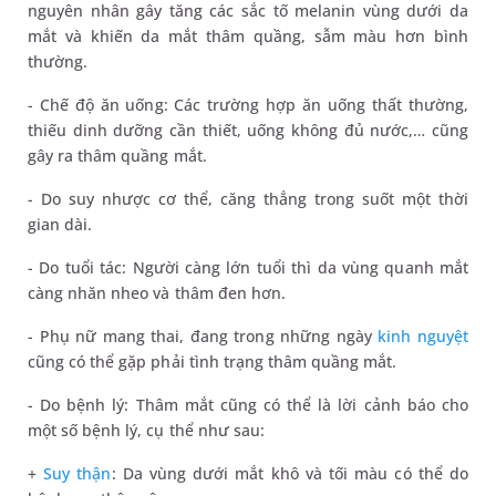
nguyên nhân gây tăng các sắc tố melanin vùng dưới da
mắt và khiến da mắt thâm quầng, sẫm màu hơn bình
thường.
- Chế độ ăn uống: Các trường hợp ăn uống thất thường,
thiếu dinh dưỡng cần thiết, uống không đủ nước,… cũng
gây ra thâm quầng mắt.
- Do suy nhược cơ thể, căng thẳng trong suốt một thời
gian dài.
- Do tuổi tác: Người càng lớn tuổi thì da vùng quanh mắt
càng nhăn nheo và thâm đen hơn.
- Phụ nữ mang thai, đang trong những ngày
kinh nguyệt
cũng có thể gặp phải tình trạng thâm quầng mắt.
- Do bệnh lý: Thâm mắt cũng có thể là lời cảnh báo cho
một số bệnh lý, cụ thể như sau:
+
Suy thận
: Da vùng dưới mắt khô và tối màu có thể do