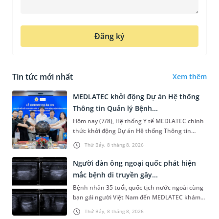
Đăng ký
Tin tức mới nhất
Xem thêm
MEDLATEC khởi động Dự án Hệ thống
Thông tin Quản lý Bệnh...
Hôm nay (7/8), Hệ thống Y tế MEDLATEC chính
thức khởi động Dự án Hệ thống Thông tin
Quản lý Bệnh viện (HIS - Hospital Information
Thứ Bảy, 8 tháng 8, 2026
System) giai đoạn mới. Dự á...
Người đàn ông ngoại quốc phát hiện
mắc bệnh di truyền gây...
Bệnh nhân 35 tuổi, quốc tịch nước ngoài cùng
bạn gái người Việt Nam đến MEDLATEC khám
sức khỏe tiền hôn nhân. Qua thăm khám và
Thứ Bảy, 8 tháng 8, 2026
làm các xét nghiệm chuyên sâu,...