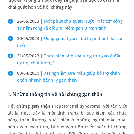
Một vài thông tin dưới đây sẽ giúp bạn đọc có cái nhìn
khái quát hơn về hội chứng này.
26/05/2023 |
Một phút chủ quan, suýt “mất toi” công
17 năm ròng rã điều trị viêm gan B mạn tính
30/05/2023 |
Uống gì mát gan - bổ thận thanh lọc cơ
thể?
31/05/2023 |
Thực hiện tầm soát ung thư gan ở đâu
uy tín, chất lượng?
03/04/2020 |
Xét nghiệm Ure máu giúp hỗ trợ chẩn
đoán nhanh bệnh lý gan thận
1. Những thông tin về hội chứng gan thận
Hội chứng gan thận
(Hepatorenal syndrome) với tên viết
tắt là HRS. Đây là một tình trạng bị suy giảm các chức
năng thận thường xuất hiện ở những người mắc phải
bệnh gan mạn tính, bị suy gan tiến triển hoặc bị chứng
tăng áp lực tĩnh mạch cửa. Đây được xem là một biến