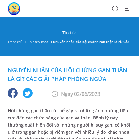
Search
Open
Menu
Tin tức
Trang chủ
Tin tức y khoa
Nguyên nhân của hội chứng gan thận là gì? Các giải pháp phòng ngừa
NGUYÊN NHÂN CỦA HỘI CHỨNG GAN THẬN
LÀ GÌ? CÁC GIẢI PHÁP PHÒNG NGỪA
Ngày 02/06/2023
Hội chứng gan thận có thể gây ra những ảnh hưởng tiêu
cực đến các chức năng của gan và thận. Bệnh lý này
thường xuất hiện đối với những người bị suy gan, có khối
u ở trong gan hoặc bị viêm gan với nhiều lý do khác nhau.