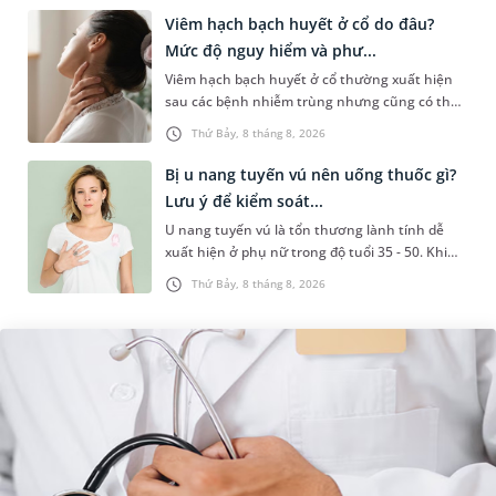
Viêm hạch bạch huyết ở cổ do đâu?
Mức độ nguy hiểm và phư...
Viêm hạch bạch huyết ở cổ thường xuất hiện
sau các bệnh nhiễm trùng nhưng cũng có thể
liên quan đến lao hạch hoặc ung thư. Để tìm
Thứ Bảy, 8 tháng 8, 2026
hiểu nguyên nhân gây viêm,...
Bị u nang tuyến vú nên uống thuốc gì?
Lưu ý để kiểm soát...
U nang tuyến vú là tổn thương lành tính dễ
xuất hiện ở phụ nữ trong độ tuổi 35 - 50. Khi
được chẩn đoán mắc bệnh, nhiều người
Thứ Bảy, 8 tháng 8, 2026
thường băn khoăn u nang tuyến v...