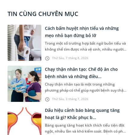
TIN CÙNG CHUYÊN MỤC
Cách bấm huyệt nhịn tiểu và những
mẹo nhỏ bạn đừng bỏ lỡ
Trong một số trường hợp bất ngờ buồn tiểu và
không thể tìm được nhà vệ sinh, nhiều người
đã áp dụng phương pháp bấm huyệt nhịn tiểu.
Thứ Sáu, 7 tháng 8, 2026
Vậy cách bấm huyệt nhịn tiểu được thực hiện
như thế nào? Dưới đây là thông tin tham khảo
Chạy thận nhân tạo: Chế độ ăn cho
và một số lưu ý dành cho bạn.
bệnh nhân và những điều...
Chạy thận nhân tạo là một trong những
phương pháp có thể giúp người bệnh suy thận
mạn tính ở giai đoạn cuối có thể kéo dài cuộc
Thứ Sáu, 3 tháng 7, 2026
sống và tăng chất lượng sống đáng kể. Bài viết
dưới đây là một số thông tin cơ bản về phương
Dấu hiệu cảnh báo bàng quang tăng
pháp điều trị này và những lưu ý về chế độ ăn
hoạt là gì? Khắc phục b...
dành cho người bệnh để đảm bảo hiệu quả
Bàng quang tăng hoạt kích thích tiểu tiện đột
chạy thận và phòng ngừa tai biến nghiêm
ngột, nhiều lần và khó kiểm soát. Bệnh có phổ
trọng.