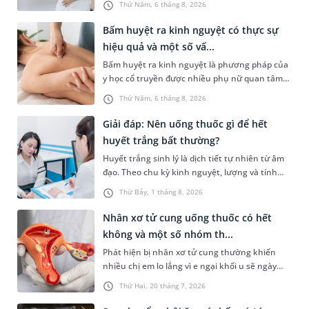
Thứ Năm, 6 tháng 8, 2026
nhân, mức độ nhiễm trùng và tình trạng sức
khỏe của người bệnh, bác sĩ sẽ chỉ định các loại
Bấm huyệt ra kinh nguyệt có thực sự
thuốc phù hợp để kiểm soát bệnh hiệu quả.
hiệu quả và một số vấ...
Vậy viêm đường tiết niệu ở nữ uống thuốc gì và
Bấm huyệt ra kinh nguyệt là phương pháp của
cần lưu ý những gì trong quá trình điều trị? Hãy
y học cổ truyền được nhiều phụ nữ quan tâm
cùng tìm hiểu trong bài viết dưới đây.
khi gặp tình trạng chậm kinh hoặc kinh nguyệt
Thứ Năm, 6 tháng 8, 2026
không đều. Vậy phương pháp này có mang lại
hiệu quả như mong đợi không, thực hiện ra
Giải đáp: Nên uống thuốc gì để hết
sao và cần lưu ý những gì để đảm bảo an toàn?
huyết trắng bất thường?
Huyết trắng sinh lý là dịch tiết tự nhiên từ âm
đạo. Theo chu kỳ kinh nguyệt, lượng và tính
chất của dạng dịch tiết âm đạo này có thể thay
Thứ Bảy, 1 tháng 8, 2026
đổi. Khi mắc bệnh phụ khoa, âm đạo có thể tiết
nhiều huyết trắng bất thường kèm theo các
Nhân xơ tử cung uống thuốc có hết
triệu chứng khó chịu. Tình trạng này có thể
không và một số nhóm th...
được kiểm soát bằng một số loại thuốc. Vậy,
Phát hiện bị nhân xơ tử cung thường khiến
uống thuốc gì để hết huyết trắng và có phải cứ
nhiều chị em lo lắng vì e ngại khối u sẽ ngày
ra huyết trắng thì sẽ uống thuốc hay không?
càng phát triển hoặc phải can thiệp phẫu
Thứ Hai, 20 tháng 7, 2026
thuật. Tuy nhiên, không phải trường hợp nào
cũng cần phẫu thuật ngay. Vậy nhân xơ tử