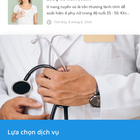
U nang tuyến vú là tổn thương lành tính dễ
xuất hiện ở phụ nữ trong độ tuổi 35 - 50. Khi
được chẩn đoán mắc bệnh, nhiều người
Thứ Bảy, 8 tháng 8, 2026
thường băn khoăn u nang tuyến v...
Lựa chọn dịch vụ