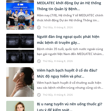
MEDLATEC khởi động Dự án Hệ thống
Thông tin Quản lý Bệnh...
Hôm nay (7/8), Hệ thống Y tế MEDLATEC chính
thức khởi động Dự án Hệ thống Thông tin
Quản lý Bệnh viện (HIS - Hospital Information
Thứ Bảy, 8 tháng 8, 2026
System) giai đoạn mới. Dự á...
Người đàn ông ngoại quốc phát hiện
mắc bệnh di truyền gây...
Bệnh nhân 35 tuổi, quốc tịch nước ngoài cùng
bạn gái người Việt Nam đến MEDLATEC khám
sức khỏe tiền hôn nhân. Qua thăm khám và
Thứ Bảy, 8 tháng 8, 2026
làm các xét nghiệm chuyên sâu,...
Viêm hạch bạch huyết ở cổ do đâu?
Mức độ nguy hiểm và phư...
Viêm hạch bạch huyết ở cổ thường xuất hiện
sau các bệnh nhiễm trùng nhưng cũng có thể
liên quan đến lao hạch hoặc ung thư. Để tìm
Thứ Bảy, 8 tháng 8, 2026
hiểu nguyên nhân gây viêm,...
Bị u nang tuyến vú nên uống thuốc gì?
Lưu ý để kiểm soát...