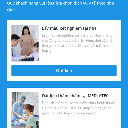
Quý khách hàng vui lòng lựa chọn dịch vụ y tế theo nhu
cầu!
Lấy mẫu xét nghiệm tại nhà
Lấy mẫu xét nghiệm tại nhà giúp khách hàng
chủ động tầm soát bệnh lý. Đồng thời tiết kiệm
thời gian đi lại, chờ đợi kết quả với mức chi phí
hợp lý.
Đặt lịch
Đặt lịch thăm khám tại MEDLATEC
Đặt lịch khám tại cơ sở khám chữa bệnh thuộc
Hệ thống Y tế MEDLATEC giúp chủ động thời
gian, hạn chế tiếp xúc đông người.