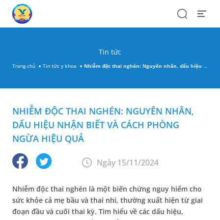
Search
Open
Menu
Tin tức
Trang chủ
Tin tức y khoa
Nhiễm độc thai nghén: Nguyên nhân, dấu hiệu nhận biết và cách phòng ngừa hiệu quả
NHIỄM ĐỘC THAI NGHÉN: NGUYÊN NHÂN,
DẤU HIỆU NHẬN BIẾT VÀ CÁCH PHÒNG
NGỪA HIỆU QUẢ
Ngày 15/11/2024
Nhiễm độc thai nghén là một biến chứng nguy hiểm cho
sức khỏe cả mẹ bầu và thai nhi, thường xuất hiện từ giai
đoạn đầu và cuối thai kỳ. Tìm hiểu về các dấu hiệu,