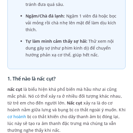
tránh đưa quá sâu.
Ngậm/Chà đá lạnh:
Ngậm 1 viên đá hoặc bọc
vải mỏng rồi chà nhẹ lên mặt để làm dịu kích
thích.
Tự làm mình cảm thấy sợ hãi:
Thử xem nội
dung gây sợ (như phim kinh dị) để chuyển
hướng phản xạ cơ thể, giúp hết nấc.
1. Thế nào là nấc cụt?
nấc cụt
là biểu hiện khá phổ biến mà hầu như ai cũng
mắc phải. Nó có thể xảy ra ở nhiều đối tượng khác nhau,
từ trẻ em cho đến người lớn.
Nấc cụt
xảy ra là do cơ
hoành nằm giữa lưng và bụng bị co thắt ngoài ý muốn. Khi
cơ hoành
bị co thắt khiến cho dây thanh âm bị đóng lại,
lúc này sẽ tạo ra âm thanh đặc trưng mà chúng ta vẫn
thường nghe thấy khi nấc.