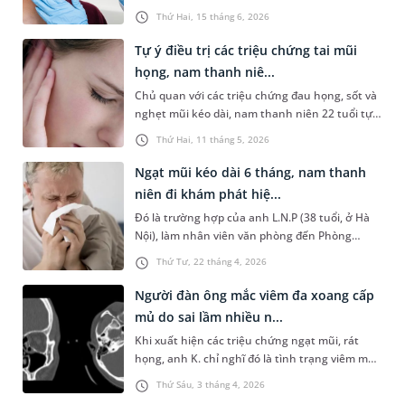
trùng, viêm hoặc bệnh lý tại đường hô hấp. Vậy
Thứ Hai, 15 tháng 6, 2026
xét nghiệm đờm bao lâu có kết quả, cần lưu ý
những gì để tránh sai lệch kết quả? Những
Tự ý điều trị các triệu chứng tai mũi
thông tin sau đây sẽ giúp bạn làm rõ vấn đề này
họng, nam thanh niê...
và có tâm thế chủ động hơn trong quá trình
Chủ quan với các triệu chứng đau họng, sốt và
thăm khám.
nghẹt mũi kéo dài, nam thanh niên 22 tuổi tự
mua thuốc điều trị tại nhà. Tuy nhiên, tình
Thứ Hai, 11 tháng 5, 2026
trạng không cải thiện mà còn xuất hiện đau tai,
ù tai, nghe kém tăng dần. Khi đến thăm khám
Ngạt mũi kéo dài 6 tháng, nam thanh
chuyên khoa Tai Mũi Họng tại MEDLATEC, bệnh
niên đi khám phát hiệ...
nhân được chẩn đoán viêm đa xoang cấp bội
Đó là trường hợp của anh L.N.P (38 tuổi, ở Hà
nhiễm, biến chứng viêm tai giữa cấp.
Nội), làm nhân viên văn phòng đến Phòng
khám Đa khoa MEDLATEC Tây Hồ khám do
Thứ Tư, 22 tháng 4, 2026
ngạt mũi phải. Với chẩn đoán u nhú mũi xoang,
bệnh nhân có chỉ định thực hiện phẫu thuật và
Người đàn ông mắc viêm đa xoang cấp
may mắn chấm dứt hoàn toàn tình trạng ngạt
mủ do sai lầm nhiều n...
mũi kéo dài suốt 6 tháng.
Khi xuất hiện các triệu chứng ngạt mũi, rát
họng, anh K. chỉ nghĩ đó là tình trạng viêm mũi
- họng thông thường nên tự ý mua kháng sinh
Thứ Sáu, 3 tháng 4, 2026
về dùng. Sau nhiều ngày điều trị tại nhà không