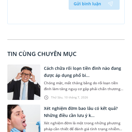
Gửi bình luận
TIN CÙNG CHUYÊN MỤC
Cách chữa rối loạn tiền đình nào đang
được áp dụng phổ bi...
Chóng mặt, mất thăng bằng do rối loạn tiền
đình làm tăng nguy cơ gặp phải chấn thương
nghiêm trọng. Bệnh dễ gặp hơn ở người trung
Thứ Sáu, 10 tháng 7, 2026
niên, cao tuổi hoặc người thường xuyên căng
thẳng, làm việc quá sức. Nội dung chia sẻ dưới
Xét nghiệm đờm bao lâu có kết quả?
đây sẽ cùng bạn tìm hiểu cách chữa rối loạn
Những điều cần lưu ý k...
tiền đình giúp kiểm soát triệu chứng, hạn chế
Xét nghiệm đờm là một trong những phương
tái phát và ngăn ngừa biến chứng nguy hiểm.
pháp cần thiết để đánh giá tình trạng nhiễm