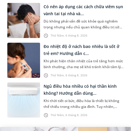
Có nên áp dụng các cách chữa viêm sụn
vành tai tại nhà và...
Dù không phải vấn đề sức khỏe quá nghiêm
trọng nhưng nếu chủ quan không điều trị sớm,
người bệnh có thể phải đối mặt với một số biến
Thứ Năm, 6 tháng 8, 2026
chứng. Nếu chưa xuất hiệ...
Đo nhiệt độ ở nách bao nhiêu là sốt ở
trẻ em? Hướng dẫn c...
Khi phát hiện thân nhiệt của trẻ tăng hơn mức
bình thường, cha mẹ sẽ khó tránh khỏi tâm lý
lo lắng. Tuy nhiên, không phải ai cũng biết đo
Thứ Năm, 6 tháng 8, 2026
nhiệt độ ở nách bao...
Ngủ điều hòa nhiều có hại thần kinh
không? Hướng dẫn dùng...
Khi thời tiết oi bức, điều hòa là thiết bị không
thể thiếu trong nhiều gia đình. Tuy nhiên,
nhiều người lo ngại rằng việc ngủ trong phòng
Thứ Năm, 6 tháng 8, 2026
điều hòa mỗi đêm có...