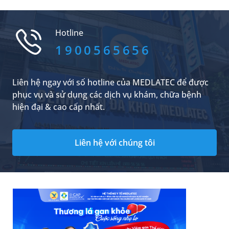
cải thiện, tình trạng ngày càng nặng hơn. Chỉ
đến khi đến MEDLATEC thăm khám, anh mới
được chẩn đoán mắc viêm đa xoang cấp mủ -
Hotline
hệ quả từ việc chủ quan và tự điều trị sai cách,
một sai lầm không hiếm gặp ở nhiều người.
1900565656
Liên hệ ngay với số hotline của MEDLATEC để được
phục vụ và sử dụng các dịch vụ khám, chữa bệnh
hiện đại & cao cấp nhất.
Liên hệ với chúng tôi