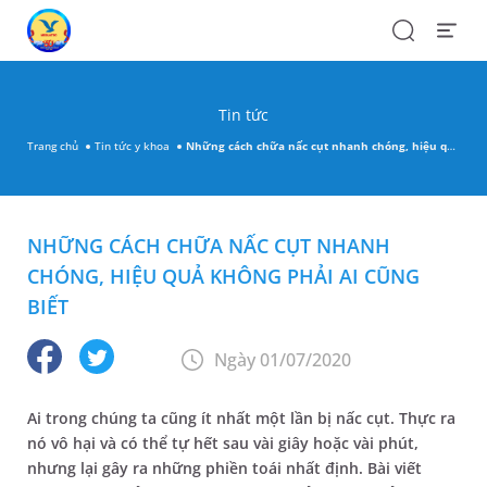
Search
Open
Menu
Tin tức
Trang chủ
Tin tức y khoa
Những cách chữa nấc cụt nhanh chóng, hiệu quả không phải ai cũng biết
NHỮNG CÁCH CHỮA NẤC CỤT NHANH
CHÓNG, HIỆU QUẢ KHÔNG PHẢI AI CŨNG
BIẾT
Ngày 01/07/2020
Ai trong chúng ta cũng ít nhất một lần bị nấc cụt. Thực ra
nó vô hại và có thể tự hết sau vài giây hoặc vài phút,
nhưng lại gây ra những phiền toái nhất định. Bài viết