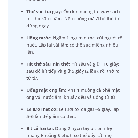
Thở vào túi giấy:
Ôm kín miệng túi giấy sạch,
hít thở sâu chậm. Nếu chóng mặt/khó thở thì
dừng ngay.
Uống nước
: Ngậm 1 ngụm nước, cúi người rồi
nuốt. Lặp lại vài lần; có thể súc miệng nhiều
lần.
Hít thở sâu, nín thở:
Hít sâu và giữ ~10 giây;
sau đó hít tiếp và giữ 5 giây (2 lần), rồi thở ra
từ từ.
Uống mật ong ấm:
Pha 1 muỗng cà phê mật
ong với nước ấm, khuấy đều và uống từ từ.
Lè lưỡi hết cỡ:
Lè lưỡi tối đa giữ ~5 giây, lặp
5–6 lần để giảm co thắt.
Bịt cả hai tai:
Dùng 2 ngón tay bịt tai nhẹ
nhàng khoảng 5 phút; có thể đẩy rất nhẹ,