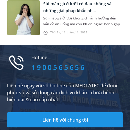
gà tại nhà cho nam giới.
Sùi mào gà ở lưỡi có đau không và
những giải pháp khắc ph...
Sùi mào gà ở lưỡi không chỉ ảnh hưởng đến
vấn đề ăn uống mà còn khiến người bệnh gặp
phải nhiều vấn đề về tâm lý, làm giảm chất
Thứ Ba, 11 tháng 11, 2025
lượng sống. Bài viết dưới đây sẽ giúp bạn hiểu
rõ hơn về căn bệnh này, giải đáp thắc mắc “sùi
mào gà ở lưỡi có đau không” và đưa ra một số
giải pháp điều trị bệnh.
Hotline
1900565656
Liên hệ ngay với số hotline của MEDLATEC để được
phục vụ và sử dụng các dịch vụ khám, chữa bệnh
hiện đại & cao cấp nhất.
Liên hệ với chúng tôi