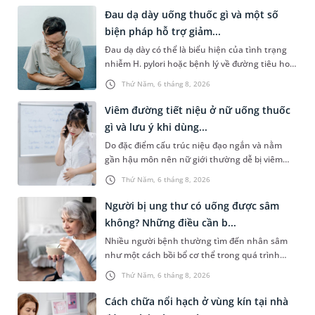
Đau dạ dày uống thuốc gì và một số
biện pháp hỗ trợ giảm...
Đau dạ dày có thể là biểu hiện của tình trạng
nhiễm H. pylori hoặc bệnh lý về đường tiêu hoá
khác. Dựa theo nguyên nhân cụ thể, bác sĩ sẽ
Thứ Năm, 6 tháng 8, 2026
cân nhắc chỉ định p...
Viêm đường tiết niệu ở nữ uống thuốc
gì và lưu ý khi dùng...
Do đặc điểm cấu trúc niệu đạo ngắn và nằm
gần hậu môn nên nữ giới thường dễ bị viêm
đường tiết niệu hơn nam giới. Tùy theo nguyên
Thứ Năm, 6 tháng 8, 2026
nhân, mức độ nhiễm trùng và...
Người bị ung thư có uống được sâm
không? Những điều cần b...
Nhiều người bệnh thường tìm đến nhân sâm
như một cách bồi bổ cơ thể trong quá trình
điều trị ung thư. Tuy nhiên, câu hỏi người bị
Thứ Năm, 6 tháng 8, 2026
ung thư có uống được sâm kh...
Cách chữa nổi hạch ở vùng kín tại nhà