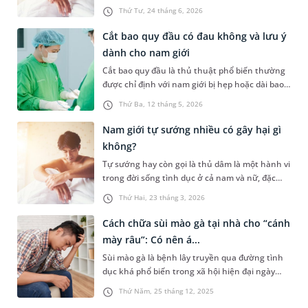
phong độ. Bài viết dưới đây sẽ giúp bạn hiểu rõ
Thứ Tư, 24 tháng 6, 2026
hơn bế tinh là gì, có tiềm ẩn những nguy cơ sức
khỏe gì không và những vấn đề nam giới cần
Cắt bao quy đầu có đau không và lưu ý
lưu ý.
dành cho nam giới
Cắt bao quy đầu là thủ thuật phổ biến thường
được chỉ định với nam giới bị hẹp hoặc dài bao
quy đầu. Không chỉ quan tâm đến chi phí điều
Thứ Ba, 12 tháng 5, 2026
trị, nhiều nam giới còn có chung một thắc mắc
là “cắt bao quy đầu có đau không”. Dưới đây là
Nam giới tự sướng nhiều có gây hại gì
câu trả lời cụ thể và một số lưu ý dành cho nam
không?
giới.
Tự sướng hay còn gọi là thủ dâm là một hành vi
trong đời sống tình dục ở cả nam và nữ, đặc
biệt là nam giới. Hành vi này là cách giúp “cánh
Thứ Hai, 23 tháng 3, 2026
mày râu” thỏa mãn nhu cầu sinh lý. Vậy thực
hiện hoạt động này quá nhiều có gây hại gì
Cách chữa sùi mào gà tại nhà cho “cánh
không? Bài viết dưới đây sẽ giải thích rõ hơn
mày râu”: Có nên á...
cho bạn.
Sùi mào gà là bệnh lây truyền qua đường tình
dục khá phổ biến trong xã hội hiện đại ngày
nay. Bài viết dưới đây sẽ giúp bạn hiểu hơn về
Thứ Năm, 25 tháng 12, 2025
sùi mào gà ở nam và những cách chữa sùi mào