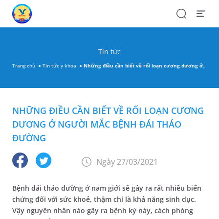
Search
Open
Menu
Tin tức
Trang chủ
Tin tức y khoa
Những điều cần biết về rối loạn cương dương ở người mắc bệnh đái tháo đường
NHỮNG ĐIỀU CẦN BIẾT VỀ RỐI LOẠN CƯƠNG
DƯƠNG Ở NGƯỜI MẮC BỆNH ĐÁI THÁO
ĐƯỜNG
Ngày 27/03/2021
Bệnh đái tháo đường ở nam giới sẽ gây ra rất nhiều biến
chứng đối với sức khoẻ, thậm chí là khả năng sinh dục.
Vậy nguyên nhân nào gây ra bệnh ký này, cách phòng