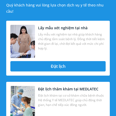
Quý khách hàng vui lòng lựa chọn dịch vụ y tế theo nhu
cầu!
Lấy mẫu xét nghiệm tại nhà
Lấy mẫu xét nghiệm tại nhà giúp khách hàng
chủ động tầm soát bệnh lý. Đồng thời tiết kiệm
thời gian đi lại, chờ đợi kết quả với mức chi phí
hợp lý.
Đặt lịch
Đặt lịch thăm khám tại MEDLATEC
Đặt lịch khám tại cơ sở khám chữa bệnh thuộc
Hệ thống Y tế MEDLATEC giúp chủ động thời
gian, hạn chế tiếp xúc đông người.